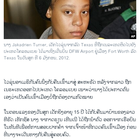
ວິທະຍາສາດ-ເທັກໂນໂລຈີ
ທຸລະກິດ
ພາສາອັງກິດ
ວີດີໂອ
ນາງ Jakadrien Turner, ເດັກໄວລຸ່ນຈາກລັດ Texas ທີ່ຖືກເນລະເທດຜິດໄປຍັງ
ສຽງ
ປະເທດໂຄລອມເບຍ ໄດ້ມາເຖິງເດີ່ນບິນ DFW Airport ຢູ່ເມືອງ Fort Worth ລັດ
Texas ໃນວັນສຸກ ທີ 6 ມັງກອນ, 2012.
ລາຍການກະຈາຍສຽງ
ຕິດຕາມພວກເຮົາ ທີ່
ລາຍງານ
ໄວລຸ່​ນ​ອາເມ​ຣິກັນ​ຄົນ​ນຶ່ງກັບ​ຄືນເຂົ້າ​ມາສູ່ ສະຫະຣັດ ຫລັງ​ຈາກລາ​ວ ຖືກ
ເນຣະ​ເທດອອກໄປ​ປະ​ເທດ ​ໂຄ​ລອມ​ເບຍ​ ​ເພາະ​ວ່ານາງ​ໄດ້​ປະກາດ​ຕົນ​
ພາສາຕ່າງໆ
ເອງ​ວ່າເປັນ​ຄົນ​ເຂົ້າ​ເມືອງ​ບໍ່​ຖືກຕ້ອງ​ຕາ​ມກົດໝາຍ
ໃນ​ຕອນ​ແລງ​ຂອງ​ວັນ​ສຸກ ເດັກ​ຍິງ​ອາຍຸ 15 ປີ ​ໄດ້​ກັບ​ຄືນ​ມາບ້ານ​ຂອງ​ລາວ
ທີຣັດ ເທັ​ກຊັສ ນາງ ຈາ​ກາດຣຽນ ​ເທີນ​ເນີ ​ໄດ້​ຖືກ​ນໍາ​ຕົວ ອອກ​ຈາກ​ເຮືອ​ບິນ
ໃນທັນທີ​ເພື່ອ​ທໍ​ການສອບປາກ​ຄໍາ ຈາກ​ເຈົ້າ​ໜ້າ​ທີ່​ກວດ​ຄົນ​ເຂົ້າ​ເມືອງ​ ກ່ອນ
ທີ່ນາງ​ຈະເດີນທາງ​ກັບ​ຄືນ​ສູ່​ຄອບຄົວ.