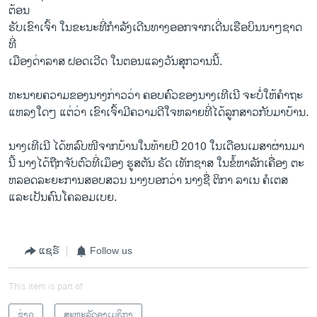
ຕ້ອນ
ຮັບ​ເຂົາ​ເຈົ້າ ໃນ​ຂະນະທີ່​ກໍ​າລັງ​ເດີ​ນທາງ​ອອກ​ຈາກ​ເດີ່ນ​ເຮືອ​ບິນນາໆ​ຊາດ
ທີ່
ເມືອງດ່າ​ລາສ ຝອດ​ເວີ​ດ ​ໃນ​ຕອນ​ແລງ​ວັນ​ສຸກວານ​ນີ້.
ທະນາຍ​ຄວາມຂອງ​ນາງ​ກ່າວ​ວ່າ ຄອບຄົວ​ຂອງນາງ​ເທີ​ເນີ ຈະ​ບໍ່ໃຫ້ຄໍາຖະ
ແຫລງໃດໆ ​ແຕ່​ວ່າ ​ເຂົາ​ເຈົ້າ​ມີ​ຄວາມ​ດີ​ໃຈ​ຫລາຍ​ທີ່ໄດ້​ລູກ​ສາວ​ກັບ​ມາ​ບ້ານ.
ນາງ​ເທີ​ເນີ ​ໄດ້​ຫລົບ​ໜີ​ຈາກ​ບ້ານ​ໃນ​ທ້າຍ​ປີ 2010 ​ໃນ​ເດືອນ​ເ​ມສາ​ຜ່ານ​ມາ
ນີ້ ນາງ​ໄດ້​ຖືກ​ຈັບ​ຕົວ​ທີ່​ເມຶອງ ຮູ​ສຕັນ ຣັດ ​ເທັກ​ຊາສ ​ໃນ​ຂໍ້​ຫາ​ລັກ​ເຄື່ອງ ຕະ
ຫລອດລະຍະ​ການ​ສອບ​ສວນ ນາງ​ບອກ​ວ່າ ນາງ​ຊື່ ຕິ​ກາ ລາ​ເນ ຄໍ​ເຕສ
ແລະ​ເປັນ​ຄົນ​ໂຄລ​ອມ​ເບຍ.
ແຊຣ໌
Follow us
This item is part of
ຂ່າວ
ສະຫະລັດອາເມຣິກາ