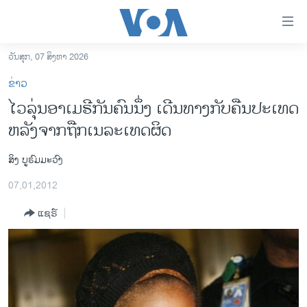
ລິ້ງ
ສຳຫລັບ
ເຂົ້າ
ວັນສຸກ, 07 ສິງຫາ 2026
ຫາ
ໂຮມເພຈ
ຂ່າວ
ຂ້າມ
ລາວ
ໄວລຸ່ນອາເມຣີກັນຄົນນຶ່ງ ເດີນທາງກັບຄືນປະເທດ
ຂ້າມ
ອາເມຣິກາ
ຫລັງຈາກຖືກເນລະເທດຜິດ
ຂ້າມ
ໄປ
ການເລືອກຕັ້ງ ປະທານາທີບໍດີ ສະຫະລັດ 2024
ຫາ
ສິງ ບູຣົມມະວົງ
ຂ່າວ​ຈີນ
ຊອກ
07,01,2012
ຄົ້ນ
ໂລກ
ແຊຣ໌
ເອເຊຍ
ອິດສະຫຼະພາບດ້ານການຂ່າວ
ຊີວິດຊາວລາວ
ຊຸມຊົນຊາວລາວ