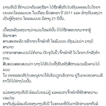
ນາງ​ເທີ​ເນີ ທີ່ກ່າວວ່າ​ຕົນ​ເອງຖື​ພາ ​ໄດ້​ຖືກ​ສົ່ງ​ກັບ​ໄປ​ຍັງ​ນະຄອນ​ໂບ​ໂກ​ຕາ ​
ປະ​ເທດ​ໂຄລອມ​ເບຍ ​ໃນ​ເດືອນ ພຶດສະພາ ປີ 2011 ​ແລະ ອ້າງ​ຕົນເອງວ່າ​
ເປັນ​ຜູ້ຍິງຊາວ ​ໂຄ​ລອມ​ເບຍ ມີ​ອາຍຸ 21 ປີນັ້ນ.
ເບື້ອງຫລັງ​ຂອງນາງ​ວ່າແມ່ນໃຜ​ແທ້​ນັ້ນ ບໍ່ໄດ້​ຖືກ​ສອບ​ຖາມຈາກ​ຜູ້​
ພິພາກສາ
ສານສະຫະລັດ ​ຫລື​ຈາກເຈົ້າ​ໝ້າ​ທີ່ ​ໂຄລົ​ມ​ເບຍ ​ເຖິງ​ແມ່ນ​ວ່າ ນາ​ງບໍ່​
ສາມາດ​
ປາກ​ພາສາສະເປ​ນ​ໄດ້ກໍ​ຕາ​ມ ປັດ​ຈຸ​ບັນ​ນີ້ ​ເຈົ້າ​ໜ້າ​ທີ ​ໂບ​ໂກ​ຕາ​ ກໍ​າລັງ​ທໍາ​
ການ
ສືບສວນສອບ​ສວນ​ວ່າ ນາງ​ໄດ້​ຮັບ​ໄບຢັ້ງຢືນໜັງສືຜ່ານ​ແດນ​ຊົ່ວ​ຄາວ​ໄດ້​
ແນວ
ໃດ ຕະຫລອດ​ທັງ​ໄບອະນຸຍາ​ດໃຫ້ເຮັດ​ວຽກ​ເຮັດ​ການ ຢູ່ໃນ​ປະ​ເທດອາ​ເມຣິ
ກາໃຕ້​ໄດ້​ຢ່າງ​ໄດນັ້ນ.
ແມ່ຂອງ​ນາງ​ເທີ​ເນີ ພ້ອມ​ດ້ວຍ​ແມ່​ຕູ້ ​ແລະພວກ​ເຈົ້າ​ໜ້າ​ທີ່ຮັກສາຄວາມ​
ປອດ​ໄພ
ພາກັນ​ຫຸ້ມລ້ອມ​ຕົວຂອງນາງ​ເທີ​ເນີ ​ໃນ​ຂະນະ​ທີ່ບັນດາ​ນັກ​ຂ່າວ​ພາກັນ​ລໍ​