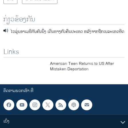
ກ່ຽວຂ້ອງກັນ
ໄວລຸ່ນອາເມຣີກັນຄົນນຶ່ງ ເດີນທາງກັບຄືນປະເທດ ຫລັງຈາກຖືກເນລະເທດຜິດ
Links
American Teen Returns to US After
Mistaken Deportation
ຕິດຕາມພວກເຮົາ ທີ່
ເບິ່ງ