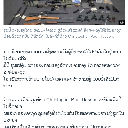
ວິທະຍາສາດ-ເທັກໂນໂລຈີ
ທຸລະກິດ
ພາສາອັງກິດ
ຮູບນີ້ ສະ​ໜອງ​ໂດຍ ສານ​ປະ​ຈຳ​ເຂດ ຢູ່​​ລັດ​ແມ​ຣີ​ແລນ​ດ໌ ຊຶ່ງ​ສະ​ແດງ​ໃຫ້​ເຫັນ​ອາ​ວຸດ
ວີດີໂອ
ພ້ອມ​ດ້ວຍ​ລູກ​ປືນ ທີ່​ຖືກ​ຢຶດ ໃນ​ຄະ​ດີ​ຕໍ່​ທ້າວ Christopher Paul Hasson.
ສຽງ
ນາຍຮ້ອຍຂອງ​ໜ່ວຍ​ຍາມ​ຝັ່ງສະຫະລັດຜູ້ນຶ່ງ ຈະໄດ້ໄປປາກົດໂຕຢູ່ ສານ
ລາຍການກະຈາຍສຽງ
ໃນວັນພະຫັດ
ຕິດຕາມພວກເຮົາ ທີ່
ມື້ນີ້ ລຸນຫລັງພວກໄອຍະການຂອງລັດຖະບານກາງ ໄດ້ ກ່າວຫາລາວວ່າ
ລາຍງານ
ສະສົມອາວຸດ
ໄວ້ ເພື່ອກໍ່ການຮ້າຍພາຍໃນປະ​ເທດ ແລະ​ສັງ ຫານໝູ່ ແບບບໍ່ເຄີຍມີມາ
ກ່ອນ.
ພາສາຕ່າງໆ
ຕຳຫລວດໄດ້ຈັບກຸມທ້າວ Christopher Paul Hasson ອາທິດແລ້ວນີ້
ໃນຂໍ້ຫາຢາ
ເສບຕິດ ແລະອາວຸດ ລຸນຫລັງທີ່ໄດ້ພົບເຫັນ ປືນຫລາຍກະບອກ ທັງລູກປືນ
ແລະຢາ
ເສບ ຕິດຢູ່ໃນເຮືອນຫ້ອງແຖວຂອງຜູ້ກ່ຽວຢູ່ເຂດຊານເມືອງນະ​ຄອນ