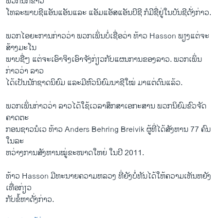
ພວກນັກຂ່າວ
ໂທລະພາບຊີແອັນແອັນແລະ ແອັມແອັສແອັນບີຊີ ກໍມີຊື່ຢູ່ໃນບັນຊີດັ່ງກ່າວ.
ພວກໄອ​ຍະ​ການກ່າວວ່າ ພວກເພິ່ນບໍ່ເຊື່ອວ່າ ທ້າວ Hasson ພຽງແຕ່ຈະ
ສ້າງມະໂນ
ພາບຊື່ໆ ແຕ່ຈະເອົາຈິງເອົາຈັງກ່ຽວກັບແຜນການຂອງລາວ. ພວກເພິ່ນ
ກ່າວວ່າ ລາວ
ໄດ້ເປັນນັກຊາດນິຍົມ ແລະມີຫົວນິຍົມນາຊີໃໝ່ ມາແຕ່ດົນແລ້ວ.
ພວກເພິ່ນກ່າວວ່າ ລາວໄດ້ໃຊ້ເວລາສຶກສາເອກະສານ ພວກນິຍົມຂົວຈັດ
ຄາດຕະ
ກອນຊາວນໍເວ ທ້າວ Anders Behring Breivik ຜູ້ທີ່ໄດ້ສັງຫານ 77 ຄົນ
ໃນລະ
ຫວ່າງການສັງ​ຫານ​ໝູ່ຂະໜາດໃຫຍ່ ໃນປີ 2011.
ທ້າວ Hasson ມີທະນາຍຄວາມຫລວງ ທີ່ຍັງບໍ່ທັນໄດ້ໃຫ້ຄວາມເຫັນຫຍັງ
ເທື່ອກ່ຽວ
ກັບຂໍ້ຫາດັ່ງກ່າວ.