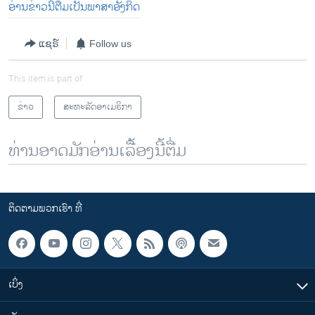
ອ່ານ​ຂ່າວນີ້​ຕື່ມ​ເປັນ​ພາ​ສາ​ອັງ​ກິດ
ແຊຣ໌
Follow us
This item is part of
ຂ່າວ
ສະຫະລັດອາເມຣິກາ
ທ່ານອາດມັກອ່ານເລື້ອງນີ້ຕື່ມ
ຕິດຕາມພວກເຮົາ ທີ່
ເບິ່ງ