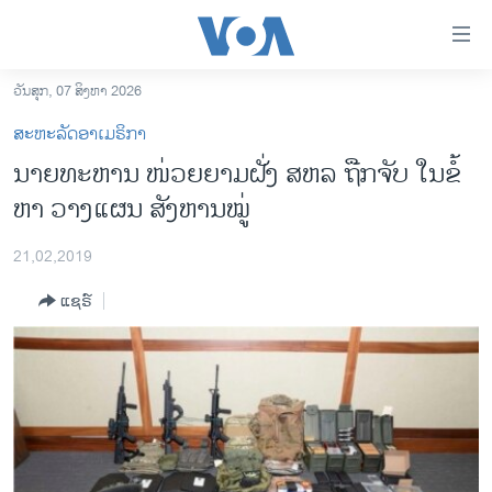
ລິ້ງ
ສຳຫລັບ
ເຂົ້າ
ວັນສຸກ, 07 ສິງຫາ 2026
ຫາ
ໂຮມເພຈ
ສະຫະລັດອາເມຣິກາ
ຂ້າມ
ລາວ
ນາຍ​ທະ​ຫານ ໜ່ວຍ​ຍາມ​ຝັ່ງ ສ​ຫລ ຖືກ​ຈັບ ໃນ​ຂໍ້​
ຂ້າມ
ອາເມຣິກາ
ຫາ ວາງ​ແຜນ ສັງ​ຫານ​ໝູ່
ຂ້າມ
ໄປ
ການເລືອກຕັ້ງ ປະທານາທີບໍດີ ສະຫະລັດ 2024
ຫາ
21,02,2019
ຂ່າວ​ຈີນ
ຊອກ
ແຊຣ໌
ຄົ້ນ
ໂລກ
ເອເຊຍ
ອິດສະຫຼະພາບດ້ານການຂ່າວ
ຊີວິດຊາວລາວ
ຊຸມຊົນຊາວລາວ