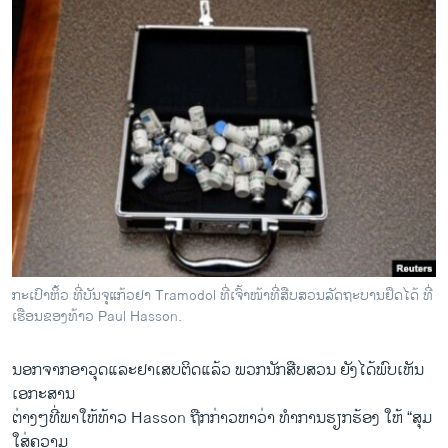
ກະ​ເປົາ​ຫິ້ວ ທີ່​ບັນ​ຈຸ​ແກ້ວ​ຢາ Tramodol ທີ່​ເຈົ້າ​ໜ້າ​ທີ່​ສືບ​ສວນ​ລັດ​ຖະ​ບານ​ຢຶດ​ໄດ້ ທີ່​
ເຮືອນ​ຂອງ​ທ້າວ​ Paul Hasson.
ນອກຈາກອາວຸດແລະຢາເສບຕິດແລ້ວ ພວກນັກສືບສວນ ຍັງໄດ້ພົບເຫັນ
ເອກະສານ
ຕ່າງໆທີ່ພາໃຫ້ທ້າວ Hasson ຖືກກ່າວຫາວ່າ ທຳການຮຽກຮ້ອງ ໃຫ້ “ສຸມ
ໃສ່ຄວາມ