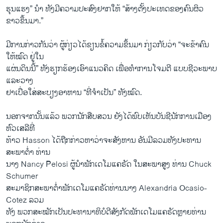
ຮຸນແຮງ” ນຳ ທັງມີຄວາມປະສົງຢາກໃຫ້ “ສ້າງຕັ້ງປະເທດຂອງຄົນຜິວ
ຂາວຂຶ້ນມາ.”
ມີການກ່າວກັນວ່າ ຜູ້ກ່ຽວໄດ້ຂຽນຂໍ້ຄວາມຂຶ້ນມາ ກ່ຽວກັບວ່າ “ຈະຂ້າຄົນ
ໃຫ້ໝົດ ຢູ່ໃນ
ແຜ່ນດິນນີ້” ທັງຮຽກຮ້ອງເອົາແນວຄິດ ເພື່ອທຳການໂຈມຕີ ແບບຊີວະພາບ
ແລະວາງ
ຢາເບື່ອໃສ່ສະບຽງອາຫານ “ທີ່ຈຳເປັນ” ທັງໝົດ.
ນອກຈາກນັ້ນແລ້ວ ພວກນັກສືບສວນ ຍັງໄດ້ພົບເຫັນບັນຊີນັກການເມືອງ
ຫົວເສລີທີ່
ທ້າວ Hasson ໄດ້ຖືກກ່າວຫາວ່າຈະສັງຫານ ອັນມີລວມທັງປະທານ
ສະພາຕໍ່າ ທ່ານ
ນາງ Nancy Pelosi ຜູ້ນຳພັກເດໂມແຄຣັດ ໃນສະພາສູງ ທ່ານ Chuck
Schumer
ສະ​ມາ​ຊິກສະພາຕໍ່າພັກເດໂມແຄຣັດທ່ານນາງ Alexandria Ocasio-
Cotez ລວມ
ທັງ ພວກສະໝັກເປັນປະທານາທິບໍດີສັງກັດພັກເດໂມແຄຣັດຫຼາຍທ່ານ