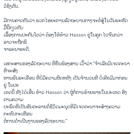
ວໍຊິງຕັນ.
ມີການຄາດກັນວ່າ ພວກໄອຍະການລັດຖະບານກາງຈະຕໍ່ສູ້ໃນວັນພະຫັດ
ມື້ນີ້ກ່ຽວ​ກັບ
ເລື້ອງການປະກັນໂຕວ່າ ຕ້ອງໃຫ້ທ້າວ Hasson ຢູ່ໃນຄຸກ ໄປຈົນກວ່າ
ລາວຈະຖືກພິ
ຈາລະນາຄະດີ.
ເອກະສານຂອງລັດຖະບານ ທີ່ຍື່ນຟ້ອງສານ ເວົ້າວ່າ “ຈຳເລີຍມີເຈດຕະນາ
ທີ່ຈະສັງ
ຫານພົນລະເຮືອນ ທີ່ບໍ່ມີຄວາມຜິດຫຍັງ ເປັນຈຳນວນທີ່ ບໍ່ເຄີຍມີມາກ່ອນ
ຢູ່ ໃນປະ
ເທດນີ້ ທັງໄດ້ເອີ້ນ ທ້າວ Hasson ວ່າ ຜູ້ກໍ່ການຮ້າຍພາຍໃນປະ​ເທດ ອີງ
ຕາມຄວາມ
ປະພຶດທີ່ເປັນອັນຕະລາຍຕໍ່ຊີວິດມະນຸດທີ່ມີເຈດຕະນາຈະສ້າງຄວາມ
ກະທົບກະເທືອນ
ຕໍ່ການດຳເນີນງານຂອງລັດຖະບານ.”