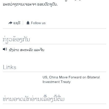
ລະຫວ່າງ​ການ​ເຈລະຈາ ​ຮອບ​ປັດຈຸບັນ​.
ແຊຣ໌
Follow us
ກ່ຽວຂ້ອງກັນ
ຟັງຂ່າວ ສະຫະລັດ ແລະຈີນ
Links
US, China Move Forward on Bilateral
Investment Treaty
ທ່ານອາດມັກອ່ານເລື້ອງນີ້ຕື່ມ