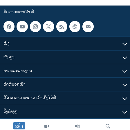
ຕິດຕາມພວກເຮົາ ທີ່
ເບິ່ງ
ຟັງສຽງ
ຂ່າວແລະລາຍງານ
ຕິດຕໍ່ພວກເຮົາ
ວີໂອເອລາວ ສາມາດ ເຂົ້າເຖິງໄດ້ທີ່
​ລິ້ງ​ຕ່າງໆ
ສົດ
ຕາມເວລາໃນລາວ