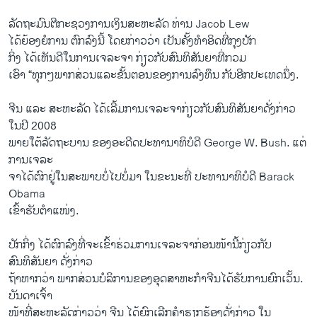
ລັດຖະມົນຕີ​ກະຊວງ​ການ​ເງິນສະຫະລັດ ທ່ານ Jacob Lew
​ໄດ້​ຍ້ອງຍໍ​ການ ຕົກລົງນີ້ ​ໂດຍ​ກ່າວ​ວ່າ ​ເປັນ​ຄັ້ງ​ທໍາ​ອິດ​ທີ່ກຸງ​ປັກ
​ກິ່ງ ​ໄດ້ເຫັນ​ດີ​ໃນ​ການ​ເຈ​ລະ​ຈາ ກ່ຽວ​ກັບສົນທິສັນຍາ​ທີ່ກວມ​
ເອົາ​ “ທຸກໆ​ພາກສ່ວນ​ແລະ​ຂັ້ນຕອນຂອງ​ການ​ລົງທຶນ ກັບອີກ​ປະ​ເທດ​ນຶ່ງ.
ຈີນ ​ແລະ ສະຫ​ະລັດ ​ໄດ້​ເລີ້ມການ​ເຈລະຈາ​ກ່ຽວ​ກັບ​ສົນທິສັນຍາດັ່ງກ່າວ ​
ໃນ​ປີ 2008
ພາຍ​ໃຕ້​ລັດຖະບານ ​ຂອງອະ​ດີດປະທານ​າທິບໍດີ George W. Bush. ​ແຕ່​
ການ​ເຈລະ
ຈາ​ໄດ້​ຕົກ​ຢູ່​ໃນ​ສະພາບ​ບໍ່​ໄປ​ບໍ່​ມາ ​ໃນ​ຂະນະ​ທີ່ ປະທານ​າທິບໍດີ Barack
Obama ​
ເຂົ້າ​ຮັບ​ຕໍາ​ແໜ່​ງ.
ປັກ​ກິ່ງ ​ໄດ້​ຕົກລົງ​ທີ່​ຈະ​ເຂົ້າ​ຮ່ວມ​ການ​ເຈລະຈາກ່ອນ​ໜ້ານີ້​ກ່ຽວກັບ
ສົນທິສັນຍາ ​ດັ່ງກ່າວ
ຖ້າ​ຫາກ​ວ່າ ພາກສ່ວນ​ບໍລິການ​ຂອງ​ອຸດສາຫະກໍາ​ຈີນ​ໄດ້​ຮັບ​ການ​ຍົກ​ເວັ້ນ.
ບັນດາ​ເຈົ້າ​
ໜ້າ​ທີ່ສະຫະລັດກ່າວ​ວ່າ ຈີນ ​ໄດ້​ຍົກ​ເລີກຄໍາ​ຮຽກຮ້ອງ​ດັ່ງກ່າວ ​ໃນ​