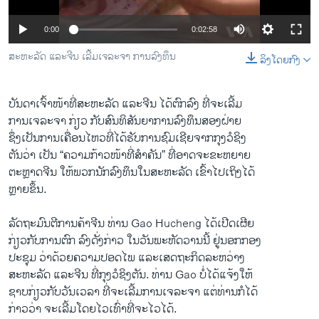
ວິທະຍາສາດ-ເທັກໂນໂລຈີ
0:00
0:02:58
ທຸລະກິດ
ສະຫະລັດ ແລະຈີນ ເລີ້ມເຈລະຈາ ການລົງທຶນ
ລິງໂດຍກົງ
ພາສາອັງກິດ
ວີດີໂອ
ບັນດາ​ເຈົ້າ​ໜ້າ​ທີ່ສະຫະລັດ ​ແລະຈີນ ​ໄດ້​ຕົກລົງ​ ທີ່​ຈະ​ເລີ້ມ
ສຽງ
ການ​ເຈລະຈາ ກ່ຽວ ກັບສົນທິສັນຍາ​ການລົງທຶນສອງ​ຝ່າຍ
ຊຶ່ງ​ເປັນ​ການເຄື່ອນ​ໄຫວທີ່​ໄດ້​ຮັບ​ການ​ຊົມ​ເຊີຍ​ຈາກກຸງ​ວໍ​ຊິງ​
ລາຍການກະຈາຍສຽງ
ຕິດຕາມພວກເຮົາ ທີ່
ຕັນວ່າ​ ເປັນ “ຄວາມ​ກ້າວໜ້າ​ທີ່​ສໍາຄັນ” ທີ່​ອາດຈະ​ຂະຫຍາຍ
ລາຍງານ
ຕະຫຼາດຈີນ ​ໃຫ້​ພວກ​ນັກ​ລົງທຶນ​ໃນສະຫະລັດ ​ເຂົ້າ​ໄປ​ເຖິງ​ໄດ້​
ຫຼາຍຂຶ້ນ.
ພາສາຕ່າງໆ
ລັດຖະມົນຕີການ​ຄ້າ​ຈີນ ທ່ານ Gao Hucheng ​ໄດ້​ເປີດ​ເຜີຍ
ກ່ຽວ​ກັບ​ການ​ຕົກ ລົງ​ດັ່ງກ່າວ ​ໃນ​ວັນ​ພະຫັດ​ວານ​ນີ້ ຢູ່​ນອກກອງ
​ປະຊຸມ ວ່າ​ດ້ວຍຄວາມ​ປອດ​ໄພ ​ແລະ​ເສດຖະກິດລະຫວ່າງ
ສະຫະ​ລັດ ​ແລະ​ຈີນ ທີ່​ກຸງ​ວໍ​ຊິງ​ຕັນ. ທ່ານ Gao ບໍ່​ໄດ້ແຈ້ງ​ໃຫ້
ຊາບກ່ຽວ​ກັບວັນ​ເວລາ ທີ່​ຈະ​ເລີ້ມການ​ເຈລະຈາ ​ແຕ່​ທ່ານກໍ​ໄດ້​
ກ່າວ​ວ່າ ຈະ​ເລີ້ມ​ໂດຍໄວ​ເທົ່າ​ທີ່​ຈະ​ໄວ​ໄດ້.