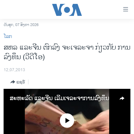
ລິ້ງ
ສຳຫລັບ
ເຂົ້າ
ວັນສຸກ, 07 ສິງຫາ 2026
ຫາ
ໂຮມເພຈ
ໂລກ
ຂ້າມ
ລາວ
ສຫລ ​ແລະຈີນ ຕົກລົງ ​ຈະເຈລະຈາ ກ່ຽວກັບ ການ
ຂ້າມ
ອາເມຣິກາ
ລົງທຶນ (ວີດີໂອ)
ຂ້າມ
ໄປ
ການເລືອກຕັ້ງ ປະທານາທີບໍດີ ສະຫະລັດ 2024
ຫາ
12,07,2013
ຂ່າວ​ຈີນ
ຊອກ
ແຊຣ໌
ຄົ້ນ
ໂລກ
ເອເຊຍ
ສະຫະລັດ ແລະຈີນ ເລີ້ມເຈລະຈາການລົງທຶນ
ອິດສະຫຼະພາບດ້ານການຂ່າວ
ຊີວິດຊາວລາວ
No media source currently available
ຊຸມຊົນຊາວລາວ