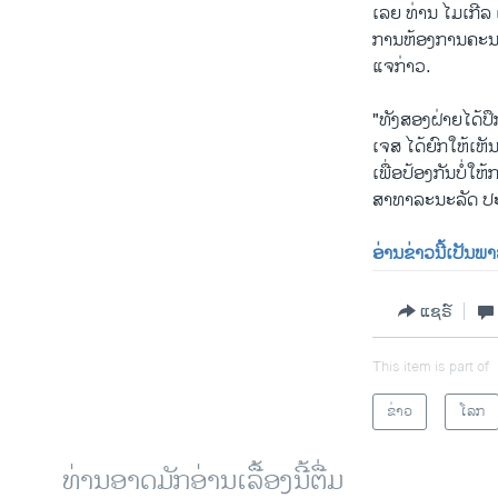
ເລຍ ​ທ່ານ ໄມເກີລ 
ການ​ຫ້ອງການ​ຄະ
ແຈກ່າວ.
"ທັງສອງ​ຝ່າຍ​ໄດ້​ປ
ເຈສ ​ໄດ້​ຍົກ​ໃຫ້​ເ
ເພື່ອ​ປ້ອງ​ກັນ​ບໍ
ສາທາລະນະລັດ ປະ
ອ່ານຂ່າວນີ້ເປັນພ
ແຊຣ໌
This item is part of
ຂ່າວ
ໂລກ
ທ່ານອາດມັກອ່ານເລື້ອງນີ້ຕື່ມ