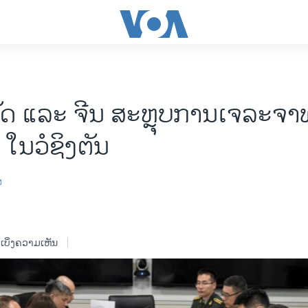
ດ ແລະ ຈີນ ສະຫຼຸບການເຈລະຈາ
ໃນວໍຊິງຕັນ
ສ
ເບິ່ງຄວາມເຫັນ