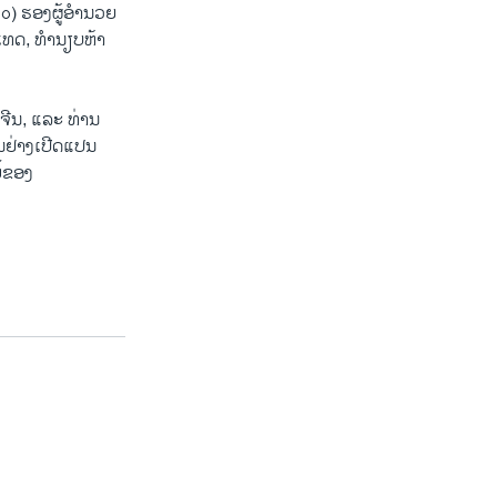
 ຮອງ​ຜູ້​ອຳ​ນວຍ​
ທດ,​ ທຳນຽບຫ້າ
​ຈີນ, ​ແລະ ທ່ານ
ຢ່າງ​ເປີດ​ແປນ ​
ໍ້ຂອງ