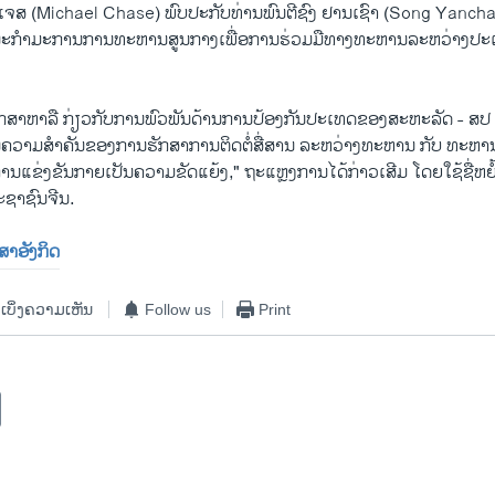
ເຈສ (Michael Chase) ພົບ​ປະ​ກັບ​ທ່ານ​ພົນ​ຕີຊົງ ຢານເຊົາ (Song Yanchao)
ນະ​ກຳມະການ​ການ​ທະຫານ​ສູນ​ກາງເພື່ອການຮ່ວມມືທາງທະຫານລະຫວ່າງປະເ
ຶກສາ​ຫາລື​ ກ່ຽວ​ກັບ​ການ​ພົວພັນ​ດ້ານ​ການ​ປ້ອງ​ກັນ​ປະ​ເທດ​ຂອງສະຫະລັດ - ​ສປ 
ຫັນ​ຄວາມ​ສຳຄັນ​ຂອງ​ການ​ຮັກສາການຕິດຕໍ່ສື່ສານ ​ລະຫວ່າງ​ທະຫານ​ ກັບ​ ​ທະຫານ​
່​ໃຫ້​ການ​ແຂ່ງຂັນກາຍເປັນຄວາມຂັດແຍ້ງ," ຖະແຫຼງການໄດ້ກ່າວເສີມ ໂດຍໃຊ້ຊື່ຫຍ
ຊາຊົນຈີນ.
າສາອັງກິດ
ເບິ່ງຄວາມເຫັນ
Follow us
Print