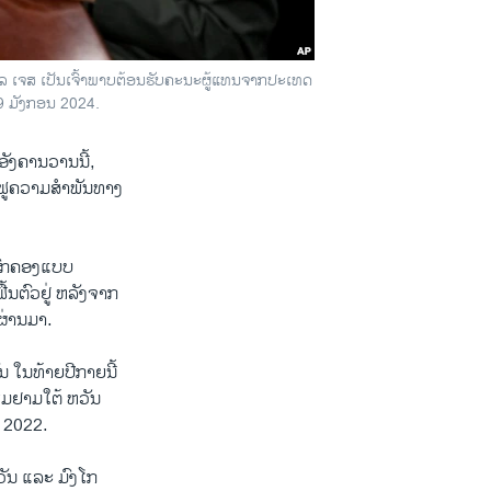
ກີລ ເຈສ ເປັນເຈົ້າພາບຕ້ອນຮັບຄະນະຜູ້ແທນຈາກປະເທດ
9 ມັງກອນ 2024.
ອັງຄານ​ວານ​ນີ້,
ື້ນ​ຟູ​ຄວາມສຳພັນ​ທາງ​
່ປົກຄອງແບບ
ຕົວ​ຢູ່ ຫລັງ​ຈາກ​
ຜ່ານ​ມາ.
ໃນ​ທ້າຍ​ປີ​ກາຍ​ນີ້
ຢ້ຽມຢາມ​ໃຕ້ ຫວັນ
ີ 2022.
ວັນ ແລະ ມົງໂກ