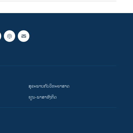
ສຸຂະພາບກັບວິທະຍາສາດ
ຮຽນ-ພາສາອັງກິດ