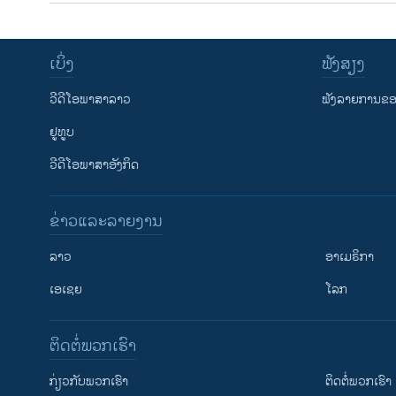
ເບິ່ງ
ຟັງສຽງ
ວີດີໂອພາສາລາວ
ຟັງລາຍການຂອງ
ຢູທູບ
ວີດີໂອພາສາອັງກິດ
ຂ່າວແລະລາຍງານ
ລາວ
ອາເມຣິກາ
ເອເຊຍ
ໂລກ
ຕິດຕໍ່ພວກເຮົາ
ກ່ຽວກັບພວກເຮົາ
ຕິດຕໍ່ພວກເຮົາ