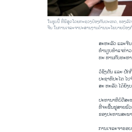
ໃນຮູບນີ້ ທີ່ພິສູດໂດຍກະຊວງປ້ອງກັນປະເທດ, ຮອງລັດ
ຈີນ ໃນການເຈລະຈາປະສານງານດ້ານນະໂຍບາຍປ້ອງກັນ
ສະຫະລັດ ​ແລະ​ຈີນ ​
ທຳນຽບຫ້າ​ແຈ​ກ່າວ​, ເ
ທະ ຫານ​ກັບ​ທະຫ
ວໍຊິງຕັນ ແລະ ປັກ
ປະຊາທິປະໄຕ ໄປຈົນເ
ສະ ຫະລັດ​ ໄດ້​ຍິງ
ປະທານາທິບໍດີ​ສະຫະລ
ທີ່​ຈະ​ຟື້ນ​ຟູ​ສາຍ
ຂອງ​ປະທານ​ສະພາ​ຕ
ການ​ເຈລະຈາຮອບ​ທ