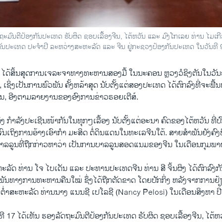
ຖະມົນຕີປ້ອງກັນປະເທດ ຮັບຜິດ ຊອບເລື້ອງຈີນ, ໄຕ້ຫວັນ ແລະ ມົງໂກເລຍ ທ່ານ ໄມເ
ປະເທດ ປະຈຳປີ ລະຫວ່າງສະຫະລັດ ແລະ ຈີນ ຢູ່ກະຊວງປ້ອງກັນປະເທດ ໃນວັນທີ 
ໄດ້​ສິ້ນ​ສຸດ​ການ​ເຈລະຈາ​ທາງ​ທະຫານ​ສອງ​ມື້ ໃນນະຄອນ ຫຼວງ​ວໍ​ຊິງ​ຕັນ​ໃນ​ວັນ​
ຊິ່ງ​ເປັນ​ການ​ພົວພັນ ​ຄັ້ງ​ຫລ້າ​ສຸດ​ ນັບ​ຕັ້ງ​ແຕ່​ສອງ​ປະ​ເທດ ​ໄດ້​ຕົກລົງ​ທີ່​ຈະ​ຟ
ານ, ອີງຕາມລາຍງານຂອງອົງການຂ່າວຣອຍເຕີສ໌.
ກິ່ງ ກຳລັງປະເຊີນໜ້າກັນໃນທຸກໆເລື້ອງ ນັບຕັ້ງແຕ່ອະນາ ຄົດຂອງໄຕ້ຫວັນ ທີ
ຖິງການອ້າງເອົາກຳ ມະສິດ ຕໍ່ດິນແດນໃນທະເລຈີນໃຕ້. ສາຍ​ສຳພັນ​ຍັງ​ຄົງ​ຟື້ນ​
​ບາລລູນ​ທີ່ຖືກກ່າວຫາ​ວ່າ ເປັນການບາ​ລ​ລູນສອດ​ແນມຂອງ​ຈີນ ​ໃນ​ເດືອນ​ກຸມພາ​
ັດ ທ່ານ ໂຈ ໄບເດັນ ​ແລະ ປະທານ​ປະ​ເທດ​ຈີນ ​ທ່ານ ສີ ຈິ້ນຜິງ ​ໄດ້​ຕົກລົງ​ກັນ ​
​ພົວພັນ​ທາງ​ການ​ທະຫານ​ຄືນ​ໃໝ່ ຊຶ່ງ​ໄດ້ຖືກ​ຕັດຂາດ ໂດຍ​ປັກ​ກິ່ງ ຫລັງ​ຈາກ​ການ​
່ຳ​ສະຫະລັດ ​ທ່ານ​ນາງ ແນນຊີ ເປໂລຊີ (Nancy Pelosi) ໃນ​ເດືອນ​ສິງຫາ ​ປ
ີ 17 ໄດ້ເຫັນ ຮອງລັດຖະມົນຕີປ້ອງກັນປະເທດ ຮັບຜິດ ຊອບເລື້ອງຈີນ, ໄຕ້ຫ