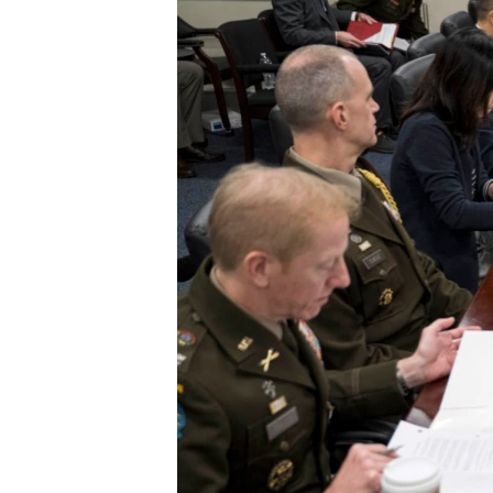
ວິທະຍາສາດ-ເທັກໂນໂລຈີ
ທຸລະກິດ
ພາສາອັງກິດ
ວີດີໂອ
ສຽງ
ລາຍການກະຈາຍສຽງ
ລາຍງານ