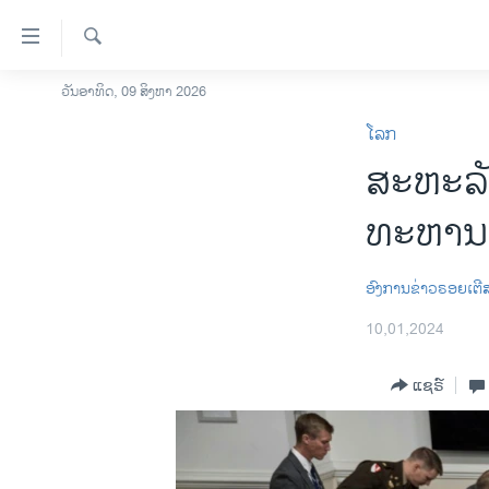
ລິ້ງ
ສຳຫລັບ
ເຂົ້າ
ຄົ້ນຫາ
ວັນອາທິດ, 09 ສິງຫາ 2026
ໂຮມເພຈ
ຫາ
ໂລກ
ລາວ
ຂ້າມ
ສະຫະລັ
ຂ້າມ
ອາເມຣິກາ
ຂ້າມ
ການເລືອກຕັ້ງ ປະທານາທີບໍດີ ສະຫະລັດ
ທະຫານ 
ໄປ
2024
ຫາ
ຂ່າວ​ຈີນ
ຊອກ
ອົງການຂ່າວຣອຍເຕີ
ຄົ້ນ
ໂລກ
10,01,2024
ເອເຊຍ
ແຊຣ໌
ອິດສະຫຼະພາບດ້ານການຂ່າວ
ຊີວິດຊາວລາວ
ຊຸມຊົນຊາວລາວ