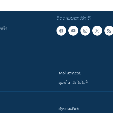
ຕິດຕາມພວກເຮົາ ທີ່
ເຮົາ
ລາວໃນຕ່າງແດນ
ທຸລະກິດ-ເທັກໂນໂລຈີ
ຟັງພອດແຄັສຕ໌