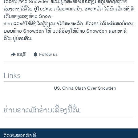
ເວລານີ້ ທ້າວ Snowden ພວມຢູ່ທີ່ສະໜາມບິນກຸງມົສກູເພື່ອຊອກຫາ
ຊ່ອງທາງຂໍລີ້ໄພ ຢູ່ໃນປະເທດໃດປະເທດນຶ່ງ. ສະຫະລັດ ໄດ້ຍົກເລີກໜັງສື
ເດີນທາງຂອງທ້າວ Snow-
den ແລະຂໍໃຫ້ສົ່ງໂຕຜູ້ກ່ຽວມາໃຫ້ສະຫະລັດ. ຣັດເຊຍໄດ້ປະຕິເສດບໍ່ຍອມ
ມອບທ້າວ Snowden ໃຫ້ ແຕ່ຂໍຮ້ອງໃຫ້ທ້າວ Snowden ຊອກຫາຂໍ
ລີ້ໄພຢູ່ບ່ອນອື່ນ.
ແຊຣ໌
Follow us
Links
US, China Clash Over Snowden
ທ່ານອາດມັກອ່ານເລື້ອງນີ້ຕື່ມ
ຕິດຕາມພວກເຮົາ ທີ່