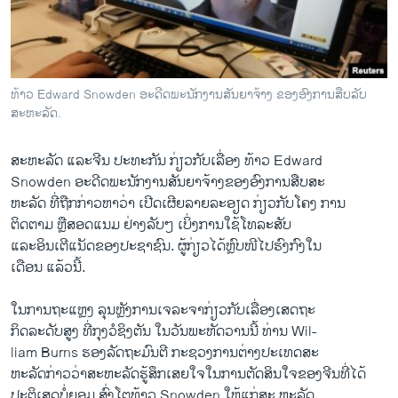
ວິທະຍາສາດ-ເທັກໂນໂລຈີ
ທຸລະກິດ
ພາສາອັງກິດ
ທ້າວ Edward Snowden ອະດີດພະນັກງານສັນຍາຈ້າງ ຂອງອົງການສືບລັບ
ວີດີໂອ
ສະຫະລັດ.
ສຽງ
ສະຫະລັດ ແລະຈີນ ປະທະກັນ ກ່ຽວກັບເລື່ອງ ທ້າວ Edward
ລາຍການກະຈາຍສຽງ
Snowden ອະດີດພະນັກງານສັນຍາຈ້າງຂອງອົງການສືບສະ
ຕິດຕາມພວກເຮົາ ທີ່
ຫະລັດ ທີ່ຖືກກ່າວຫາວ່າ ເປີດເຜີຍລາຍລະອຽດ ກ່ຽວກັບໂຄງ ການ
ລາຍງານ
ຕິດຕາມ ຫຼືສອດແນມ ຢ່າງລັບໆ ເບິ່ງການໃຊ້ໂທລະສັບ
ແລະອິນເຕີແນັດຂອງປະຊາຊົນ. ຜູ້ກ່ຽວໄດ້ຫຼົບໜີໄປຮົງກົງໃນ
ເດືອນ ແລ້ວນີ້.
ພາສາຕ່າງໆ
ໃນການຖະແຫຼງ ລຸນຫຼັງການເຈລະຈາກ່ຽວກັບເລື່ອງເສດຖະ
ກິດລະດັບສູງ ທີ່ກຸງວໍຊິງຕັນ ໃນວັນພະຫັດວານນີ້ ທ່ານ Wil-
liam Burns ຮອງລັດຖະມົນຕີ ກະຊວງການຕ່າງປະເທດສະ
ຫະລັດກ່າວວ່າສະຫະລັດຮູ້ສຶກເສຍໃຈໃນການຕັດສິນໃຈຂອງຈີນທີ່ໄດ້
ປະຕິເສດບໍ່ຍອມ ສົ່ງໂຕທ້າວ Snowden ໃຫ້ແກ່ສະ ຫະລັດ.