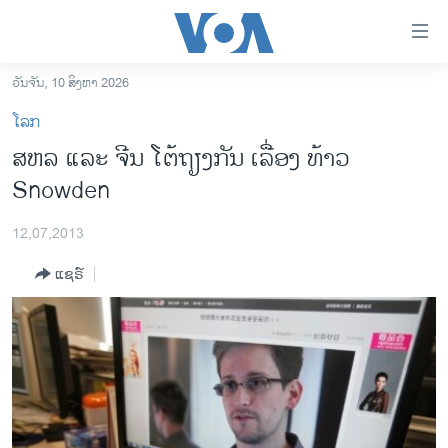
ລິ້ງ
ສຳຫລັບ
ເຂົ້າ
ວັນຈັນ, 10 ສິງຫາ 2026
ຫາ
ໂຮມເພຈ
ໂລກ
ຂ້າມ
ລາວ
ສຫລ ແລະ ຈີນ ໂຕ້ຖຽງກັນ ເລື່ອງ ທ້າວ
ຂ້າມ
ອາເມຣິກາ
Snowden
ຂ້າມ
ໄປ
ການເລືອກຕັ້ງ ປະທານາທີບໍດີ ສະຫະລັດ 2024
ຫາ
12,07,2013
ຂ່າວ​ຈີນ
ຊອກ
ແຊຣ໌
ຄົ້ນ
ໂລກ
ເອເຊຍ
ອິດສະຫຼະພາບດ້ານການຂ່າວ
ຊີວິດຊາວລາວ
ຊຸມຊົນຊາວລາວ