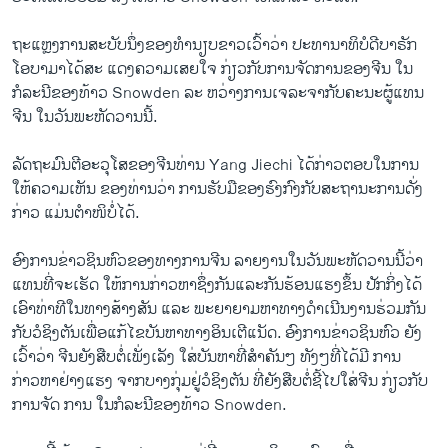
ຖະແຫຼງການສະບັບນຶ່ງຂອງທຳນຽບຂາວເວົ້າວ່າ ປະທານາທິບໍດີບາຣັກ
ໂອບາມາໄດ້ສະ ແດງຄວາມເສຍໃຈ ກ່ຽວກັບການຈັດການຂອງຈີນ ໃນ
ກໍລະນີຂອງທ້າວ Snowden ລະ ຫວ່າງການເຈລະຈາກັບຄະນະຜູ້ແທນ
ຈີນ ໃນວັນພະຫັດວານນີ້.
ລັດຖະມົນຕີອະວຸໂສຂອງຈີນທ່ານ Yang Jiechi ໄດ້ກ່າວຕອບໃນການ
ໃຫ້ຄວາມເຫັນ ຂອງທ່ານວ່າ ການຮັບມືຂອງຮົງກົງກັບສະຖານະການດັ່ງ
ກ່າວ ແມ່ນຕຳໜິບໍ່ໄດ້.
ອົງການຂ່າວຊິນຫົວຂອງທາງການຈີນ ລາຍງານໃນວັນພະຫັດວານນີ້ວ່າ
ແທນທີ່ຈະເຮັດ ໃຫ້ການກ່າວຫາຊຶ່ງກັນແລະກັນຮ້ອນແຮງຂຶ້ນ ປັກກິ່ງໄດ້
ເອົາທ່າທີໃນທາງສ້າງສັນ ແລະ ພະຍາຍາມຫາທາງດຳເນີນງານຮ່ວມກັນ
ກັບວໍຊິງຕັນເພື່ອແກ້ໄຂບັນຫາທາງອິນເຕີແນັດ. ອົງການຂ່າວຊິນຫົວ ຍັງ
ເວົ້າວ່າ ຈີນຍັງສືບຕໍ່ເພັ່ງເລັງ ໃສ່ບັນຫາທີ່ສຳຄັນໆ ທັງໆທີ່ໄດ້ມີ ການ
ກ່າວຫາຢ່າງແຮງ ຈາກບາງກຸ່ມຢູ່ວໍຊິງຕັນ ທີ່ຍັງສືບຕໍ່ຊີ້ໄປໃສ່ຈີນ ກ່ຽວກັບ
ການຈັດ ການ ໃນກໍລະນີຂອງທ້າວ Snowden.