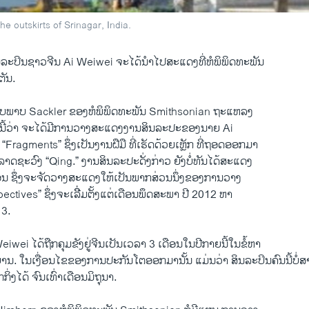
e outskirts of Srinagar, India.
ລະປິນຊາວຈີນ Ai Weiwei ຈະໄດ້ນຳໄປສະແດງທີ່ຫໍພິພິດທະພັນ​
ຕັນ.
ຮູບ​ພາບ Sackler ຂອງຫໍພິພິດທະພັນ Smithsonian ຖະແຫລງ
​ວ່າ ຈະໄດມີການວາງສະແດງງານ​ສິນລະປະ​ຂອງ​ນາຍ Ai
 “Fragments” ຊຶ່ງເປັນງານຝືມື ທເຮັດດວຍເຫຼັກ ທຖອດອອກມາ
ລາດຊະວົງ “Qing.” ງານ​ສິນລະປະດງກາວ ຍັງບທັນໄດສະແດງ
ນ ຊງຈະຈັດວາງສະແດງໃຫເປັນພາກສ່ວນນງຂອງການວາງ
ctives” ຊງຈະເລມຕງແຕເດືອນ​ພຶດສະພາ ປີ 2012 ຫາ
13.
eiwei ໄດຖືກຄຸມຂັງຢູ່​ຈີນເປັນເວລາ 3 ເດືອນໃນປີກາຍນໃນຂຫາ
ານ. ໃນ​ເງື່ອນ​ໄຂ​ຂອງ​ການ​ປະກັນ​ໂຕ​ອອກ​ມານັ້ນ ​ແມນວາ ສິນລະປິນຄົນນ
ງໄດ ຈົນ​ເທົ່າເດືອນມິຖຸນາ.