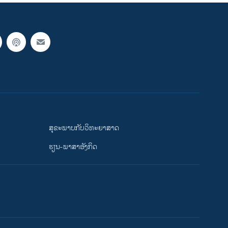
ສຸຂະພາບກັບວິທະຍາສາດ
ຮຽນ-ພາສາອັງກິດ