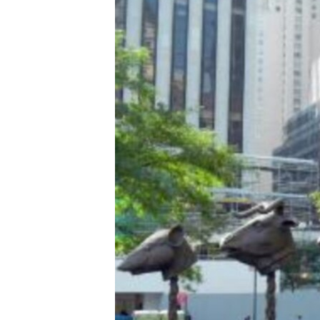
ວິທະຍາສາດ-ເທັກໂນໂລຈີ
ທຸລະກິດ
ພາສາອັງກິດ
ວີດີໂອ
ສຽງ
ລາຍການກະຈາຍສຽງ
ລາຍງານ