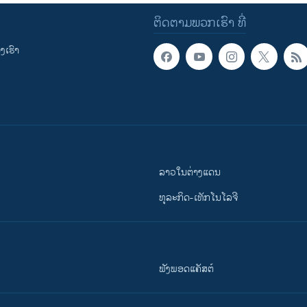
ຕິດຕາມພວກເຮົາ ທີ່
ເຮົາ
ລາວໃນຕ່າງແດນ
ທຸລະກິດ-ເທັກໂນໂລຈີ
ຟັງພອດແຄັສຕ໌