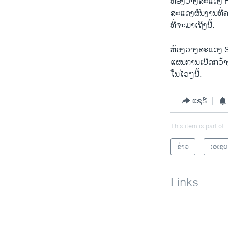
ຫ້ອງ​ວາງສະ​ແດງ 
ສະແດງຜົນງານ​ທຄ
ທຈະມາເຖິງນ.
ຫ້ອງ​ວາງສະ​ແດງ 
ແຜນການເປີດກວາ
ໃນໄວໆນ.
ແຊຣ໌
This item is part of
ຂ່າວ
ເອເຊຍ
Links