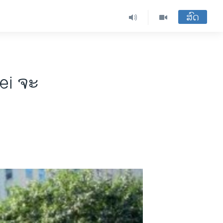
ສົດ
ei ຈະ