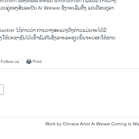
Hirshorn ຂອງຫໍພິພິດທະພັນ Smithsonian ກໍມີແຜນ ການວາງ
ວບຄູຂອງສິນລະປິນ Ai Weiwei ຊງຈະເລມຕງ ແຕເດືອນຕຸລາ
Sackler ໄດກາວວາ ການວາງສະແດງດງກາວແມນຈະໄດມີ
ງໃຫປະຊາຊົນໄດເຂາຊົມກັນ​ຊງລາຍລະອຽດນນຈະບອກໃຫຊາບ
Follow us
Print
Work by Chinese Artist Ai Weiwei Coming to W