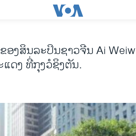
ື ຂອງສິນລະປິນຊາວຈີນ Ai Weiw
ດງ ທີ່ກຸງວໍຊິງຕັນ.