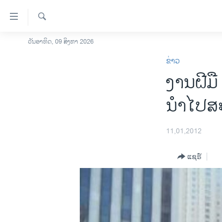
ລິ້ງ
ສຳຫລັບ
ເຂົ້າ
ຄົ້ນຫາ
ວັນອາທິດ, 09 ສິງຫາ 2026
ໂຮມເພຈ
ຫາ
ຂ່າວ
ລາວ
ຂ້າມ
ງານຝີມ
ຂ້າມ
ອາເມຣິກາ
ຂ້າມ
ການເລືອກຕັ້ງ ປະທານາທີບໍດີ ສະຫະລັດ
ນຳໄປສະແ
ໄປ
2024
ຫາ
ຂ່າວ​ຈີນ
ຊອກ
11,01,2012
ຄົ້ນ
ໂລກ
ແຊຣ໌
ເອເຊຍ
ອິດສະຫຼະພາບດ້ານການຂ່າວ
ຊີວິດຊາວລາວ
ຊຸມຊົນຊາວລາວ