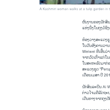
A Kashmiri woman walks at a tulip garden in th
ຜົນງານຂອງນັກສິນ
ແຫ່ງ​ນຶ່ງໃນກຸງວໍຊິງ
ຫ້ອງ​ວາງສະ​ແດງ​
ໃນວັນອັງຄານວານນ
Weiwei ທເອນວາ
ຈາກວັດເກາແກໃນ
ໃນສະຫະລັດມາກອ
ສະແດງຊຸດ “Perspe
ເດືອນເມສາ ປີ 20
ນັກສິນລະປິນ Ai W
ກ່າວ​ໂຈມ​ຕີລັດຖະບ
ເດີນທາງຈາກກຸງປັກກ