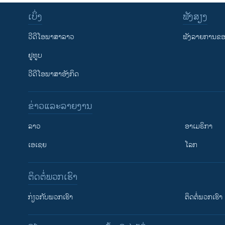
ເບິ່ງ
ຟັງສຽງ
ວີດີໂອພາສາລາວ
ຟັງລາຍການຂອງ
ຢູທູບ
ວີດີໂອພາສາອັງກິດ
ຂ່າວແລະລາຍງານ
ລາວ
ອາເມຣິກາ
ເອເຊຍ
ໂລກ
ຕິດຕໍ່ພວກເຮົາ
ກ່ຽວກັບພວກເຮົາ
ຕິດຕໍ່ພວກເຮົາ