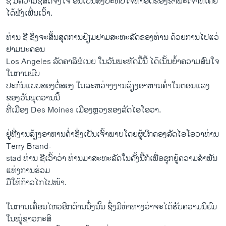
ຊີ ມີ​ຄວາມ​ຊື່ສັດ​ຈິງ​ໃຈ ອັນ​ເປັນ​ສິ່ງ​ປະ​ທັບ​ໃຈ​ທໍາ​ອິດຂອງ​ຂ້າພະ​ເຈົ້າທີ່​ເຄີຍ​
ໄດ້​ຟັງ​ເພີ່ນ​ເວົ້າ.
ທ່ານ ຊີ ຊຶ່ງຈະ​ສິ້ນ​ສຸດ​ການ​ຢ້ຽມຢາມ​ສະຫະລັດ​ຂອງ​ທ່ານ ດ້ວຍ​ການ​ໄປແວ່
ຢາມ​ນະຄອນ
Los Angeles ລັດ​ຄາ​ລິຟໍ​ເນຍ ​ໃນ​ວັນ​ພະຫັດ​ມື້​ນີ້ ​ໄດ້​ເນັ້ນ​ຍໍ້າຄວາມ​ສົນ​ໃຈ
ໃນ​ການ​ພົບ
ປະກັນແບບສອງ​ຕໍ່​ສອງ​ ໃນ​ລະຫວ່າງ​ງານລ້ຽງ​ອາຫານ​ຄໍ່າໃນ​ຕອນ​ແລງ​
ຂອງ​ວັນ​ພຸດ​ວານນີ້
ທີ່​ເມືອງ​ Des Moines ​ເມືອງ​ຫຼວງ​ຂອງ​ລັດ​ໄອ​ໂອວາ.
ຢູ່ທີ່​ງານ​ລ້ຽງ​ອາຫານ​ຄໍ່າຊຶ່ງ​ເປັນ​ເຈົ້າພາບ​ໂດຍ​ຜູ້​ປົກຄອງລັດໄອ​ໂອວາທ່ານ
Terry Brand-
stad ທ່ານ ຊີ​ເວົ້າວ່າ ທ່ານ​ມາສະ​ຫະລັດ​ໃນຄັ້ງ​ນີ້ກໍ​ເພື່ອ​ຊຸກຍູ້​ຄວາມສໍາພັນ
ແຫ່ງການ​ຮ່ວມ​
ມືໃຫ້​ກ້າວ​ໄກ​ໄປ​ໜ້າ.
ໃນການ​ເຄື່ອນ​ໄຫວ​ອີກ​ດ້ານ​ນຶ່ງ​ນັ້ນ ຊຶ່ງ​ມີ​ທ່າ​ທາງ​ວ່າ​ຈະ​ໄດ້​ຮັບ​ຄວາມ​ນິຍົມ​
ໃນ​ໝູ່​ຊາວ​ກະສິ