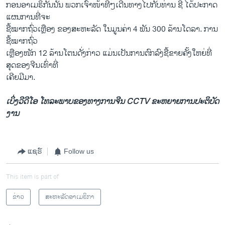
ກອນ​ອາ​ເມຣິກັນນັ້ນ ພວກ​ເຈົ້າໜ້າ​ທີ່ໆ​ເດີນທາງ​ໄປກັບ​ທ່ານ ຊີ ​ໄດ້​ປະກາດ​
ແຜນການທີ່​ຈະ
ຊື້ໝາກ​ຖົ່ວ​ເຫຼືອງ ຂອງ​ສະຫະລັດ ໃນ​ມູນ​ຄ່າ 4 ພັນ 300 ລ້ານ​ໂດ​ລາ. ການ​
ຊື້ໝາກ​ຖົ່ວ
ເຫຼືອງໜັກ 12 ລ້ານໂຕນດັ່ງກ່າວ ​ແມ່ນ​ເປັນ​ການ​ຕົກລົງ​ຊື້ຂາຍ​ຄັ້ງໃຫຍ່​ທີ່​
ສຸດ​ຂອງ​ຈີນ​ເທົ່າທີ່​
ເຄີຍ​ມີ​ມາ.
ເບິ່ງວີດີໂອ ໂທລະພາບຂອງທາງການຈີນ CCTV ຂະຫຍາຍການປະຕິບັດ
ງານ
ແຊຣ໌
Follow us
This item is part of
ຂ່າວ
ສະຫະລັດອາເມຣິກາ