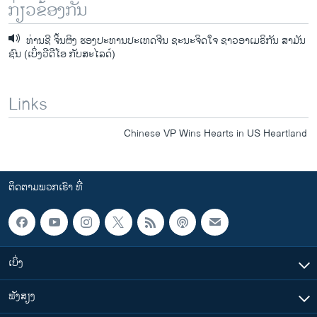
ກ່ຽວຂ້ອງກັນ
ທ່ານຊີ ຈິ້ນຜິງ ຮອງ​ປະທານ​ປະ​ເທດ​ຈີນ ​ຊະນະ​ຈິດ​ໃຈ ຊາວ​ອາ​ເມຣິກັນ ສາ​ມັນ​
ຊົນ (ເບິ່ງວີດີໂອ ກັບສະໄລດ໌)
Links
Chinese VP Wins Hearts in US Heartland
ຕິດຕາມພວກເຮົາ ທີ່
ເບິ່ງ
ຟັງສຽງ