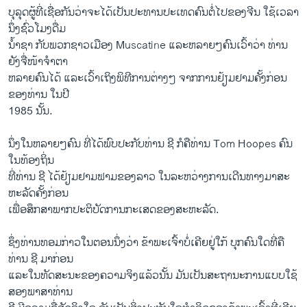
ບຸລຸດ​ຜູ້​ທີ່ເຊື່ອ​ກັນ​ວ່າ​ຈະໄດ້ເປັນ​ປະທາ​ນປະ​ເທດ​ຄົນ​ຕໍ່​ໄປ​ຂອງ​ຈີນ ໃຊ້​ເວລາ
ນຶ່ງ​ຊົ່ວ​ໂມງ​ດື່ມ​
ນໍ້າ​ຊາ​ ກັບ​ພວກ​ຊາວ​ເມືອງ Muscatine ​ແລະ​ຫລາຍໆ​ຄົນ​ເວົ້າວ່າ ທ່ານ​
ຍັງ​ຈື່​ໜ້າ​ຈໍາ​ຕາ​
ຫລາຍ​ຄົນໄດ້ ແລະເວົ້າ​ເຖິງພິທີການ​ຕ່າງໆ ຈາກ​ການ​ຢ້ຽມຢາມຄັ້ງ​ກ່ອນ​
ຂອງ​ທ່ານ ​ໃນ​ປີ
1985 ນັ້ນ.
ນຶ່ງ​ໃນ​ຫລາຍໆ​ຄົນ​ ທີ່​ໄດ້​ພົບ​ປະ​ກັບ​ທ່ານ ຊີ ກໍ​ຄື​ທ່ານ Tom Hoopes ຄົນ​
ໃນ​ທ້ອງ​ຖິ່ນ
ທີ່​ທ່ານ ຊີ ​ໄດ້​ຢ້ຽມຢາມ​ຟາ​ມຂອງລາວ ​ໃນ​ລະຫວ່າງການ​ເດີນທາງ​ມາສະ​
ຫະລັດ​ຄັ້ງ​ກ່ອນ
ເພື່ອ​ສຶກສາ​ພາກ​ປະຕິບັດ​ການກະ​ເສດ​ຂອງ​ສະຫະລັດ.
ຊຶ່ງ​ທ່ານ​ທອມກ່າວ​ໃນ​ຕອນ​ນຶ່ງ​ວ່າ ຂ້າພະ​ເຈົ້າບໍ່​ເຄີຍ​ຢູ່​ໃກ້ ​ບຸກຄົນ​ໃດ​ທີ່​ຄື​
ທ່ານ ຊີ ມາ​ກ່ອນ
ແລະ​ໃນ​ທັດສະນະ​ຂອງ​ຄວາມ​ຈິງ​ແລ້ວ​ນັ້ນ ​ມັນ​ເປັນ​ສະຖານະ​ການ​ແບບ​ໃຊ້
ສອງ​ພາສາທ່ານ