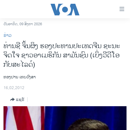
ລິ້ງ
ສຳຫລັບ
ເຂົ້າ
ວັນອາທິດ, 09 ສິງຫາ 2026
ຫາ
ໂຮມເພຈ
ຂ່າວ
ຂ້າມ
ລາວ
ທ່ານຊີ ຈິ້ນຜິງ ຮອງ​ປະທານ​ປະ​ເທດ​ຈີນ ​ຊະນະ​
ຂ້າມ
ອາເມຣິກາ
ຈິດ​ໃຈ ຊາວ​ອາ​ເມຣິກັນ ສາ​ມັນ​ຊົນ (ເບິ່ງວີດີໂອ
ຂ້າມ
ໄປ
ການເລືອກຕັ້ງ ປະທານາທີບໍດີ ສະຫະລັດ 2024
ກັບສະໄລດ໌)
ຫາ
ຂ່າວ​ຈີນ
ຊອກ
ທອງປານ ເທບວົງສາ
ຄົ້ນ
ໂລກ
16,02,2012
ເອເຊຍ
ແຊຣ໌
ອິດສະຫຼະພາບດ້ານການຂ່າວ
ຊີວິດຊາວລາວ
ຊຸມຊົນຊາວລາວ