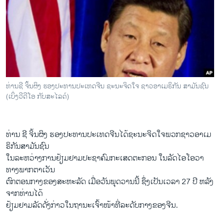
ວິທະຍາສາດ-ເທັກໂນໂລຈີ
ທຸລະກິດ
ພາສາອັງກິດ
ວີດີໂອ
ສຽງ
ທ່ານຊີ ຈິ້ນຜິງ ຮອງ​ປະທານ​ປະ​ເທດ​ຈີນ ​ຊະນະ​ຈິດ​ໃຈ ຊາວ​ອາ​ເມຣິກັນ ສາ​ມັນ​ຊົນ
(ເບິ່ງວີດີໂອ ກັບສະໄລດ໌)
ລາຍການກະຈາຍສຽງ
ຕິດຕາມພວກເຮົາ ທີ່
ລາຍງານ
ທ່ານ ຊີ ຈິ້ນ​ຜິ​ງ ຮອງ​ປະທານ​ປະ​ເທດ​ຈີນ​ໄດ້​ຊະນະ​ຈິດ​ໃຈພວກ​ຊາວ​ອາ​ເມ
ຣິກັນສາ​ມັນ​ຊົນ
ພາສາຕ່າງໆ
ໃນ​ລະຫວ່າງ​ການ​ຢ້ຽມຢາມ​ປະຊາ​ຄົມ​ກະ​ເສດ​ຕະກອນ ​ໃນ​ລັດໄອ​ໂອວາ
ທາງພາກຕາ​ເວັນ
ຕົກ​ຕອນ​ກາງຂອງ​ສະຫະລັດ ​ເມື່ອ​ວັນ​ພຸດ​ວານ​ນີ້ ຊຶ່ງ​ເປັນ​ເວລາ 27 ປີ ຫລັງ​
ຈາກ​ທ່ານ​ໄດ້
ຢ້ຽມຢາມລັດ​ດັ່ງກ່າວ​ໃນ​ຖານະ​ເຈົ້າໜ້າ​ທີ່​ລະດັບ​ກາງຂອງ​ຈີນ.