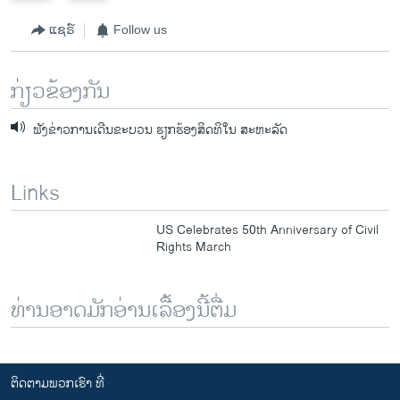
e
x
v
t
ແຊຣ໌
Follow us
i
s
o
l
ກ່ຽວຂ້ອງກັນ
u
i
s
d
ຟັງຂ່າວການເດີນຂະບວນ ຮຽກຮ້ອງສິດທິໃນ ສະຫະລັດ
s
e
l
i
Links
d
e
US Celebrates 50th Anniversary of Civil
Rights March
ທ່ານອາດມັກອ່ານເລື້ອງນີ້ຕື່ມ
ຕິດຕາມພວກເຮົາ ທີ່