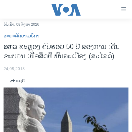
ລິ້ງ
ສຳຫລັບ
ເຂົ້າ
ວັນເສົາ, 08 ສິງຫາ 2026
ຫາ
ໂຮມເພຈ
ສະຫະລັດອາເມຣິກາ
ຂ້າມ
ລາວ
ສຫລ ສະຫຼອງ ຄົບຮອບ 50 ປີ ຂອງການ ເດີນ
ຂ້າມ
ອາເມຣິກາ
ຂະບວນ ເພື່ອສິດທິ ພົນລະເມືອງ (ສະໄລດ໌)
ຂ້າມ
ໄປ
ການເລືອກຕັ້ງ ປະທານາທີບໍດີ ສະຫະລັດ 2024
ຫາ
24,08,2013
ຂ່າວ​ຈີນ
ຊອກ
ແຊຣ໌
ຄົ້ນ
ໂລກ
ເອເຊຍ
ອິດສະຫຼະພາບດ້ານການຂ່າວ
ຊີວິດຊາວລາວ
ຊຸມຊົນຊາວລາວ