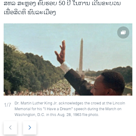
ສຫລ ສະຫຼອງ ຄົບຮອບ 50 ປີ ໃນການ ເດີນຂະບວນ
ເພື່ອສິດທິ ພົນລະເມືອງ
Dr. Martin Luther King Jr. acknowledges the crowd at the Lincoln
1/7
Memorial for his "I Have a Dream" speech during the March on
Washington, D.C. in this Aug. 28, 1963 file photo.
P
N
r
e