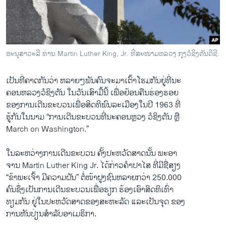
ວິທະຍາສາດ-ເທັກໂນໂລຈີ
ທຸລະກິດ
ພາສາອັງກິດ
ອະນຸສາວະລີ ທ່ານ Martin Luther King, Jr. ທີ່ສະໜາມຫລວງ ກຸງວໍຊິງຕັນດີຊີ.
ວີດີໂອ
ເປັນ​ທີ່​ຄາດ​ກັນ​ວ່າ ຫລາຍ​ໆພັນ​ຄົນ​ຈະ​ມາ​ເຕົ້າ​ໂຮມ​ກັນ​ຢູ່ທີ່ນະ​
ສຽງ
ຄອນ​ຫລວງວໍ​ຊິງ​ຕັນ ​ໃນ​ວັນ​ເສົາ​ມື້​ນີ້ ​ເພື່ອ​ຢ້ອນ​ຄືນ​ຮ່ອງ​ຮອຍ​
ລາຍການກະຈາຍສຽງ
ຂອງການ​ເດີນ​ຂະ​ບວນ​ເພື່ອສິດທິ​ພົນລະ​ເມືອງ​ໃນ​ປີ 1963 ທີ່​
ຕິດຕາມພວກເຮົາ ທີ່
ຮູ້​ກັນໃນ​ນາມ “ການ​ເດີ​ນຂະ​ບວນທີ່​ນະຄອນຫຼວງ​ ວໍ​ຊິງ​ຕັນ ຫຼື
ລາຍງານ
March on Washington.”
​ໃນ​ລະຫວ່າງ​ການ​ເດີນ​ຂະ​ບວນ ຄັ້ງ​ປະຫວັດສາດນັ້ນ ພະ​ອາ
ພາສາຕ່າງໆ
ຈານ Martin Luther King Jr. ​ໄດ້​ກ່າວຄໍາ​ປາ​ໄສ ​ທີ່​ມີ​ຊື່​ສຽງ​
“ຂ້າພະ​ເຈົ້າ ມີ​ຄວາມ​ຝັນ” ຕໍ່ໜ້າຝູງ​ຊົນ​ຫລາຍກວ່າ 250.000
​ຄົນຊຶ່ງ​ເປັນ​ການ​ເດີນ​ຂະ​ບວນ​ເພື່ອ​ຮຽກ ຮ້ອງ​ເອົາສິດທິ​ເທົ່າ​
ທຽມ​ກັນ ຢູ່​ໃນ​ປະ​ຫວັດ​ສາດ​ຂອງສະຫະລັດ ​ແລະ​ເປັນຈຸດ ​ຂອງ​
ການ​ຫັນປ່ຽນສຳລັບອາ​ເມຣິກາ.