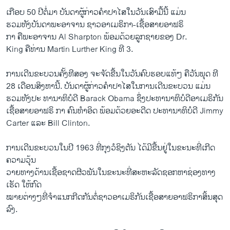
​ເກືອບ 50 ປີ​ຕໍ່​ມາ ບັນດາ​ຜູ້​ກ່າວ​ຄໍາ​ປາ​ໄສ​ໃນ​ວັນ​ເສົາ​ມື້​ນີ້ ​ແມ່ນ
ຮວມ​ທັງບັນດາ​ພະ​ອາຈານ ຊາວ​ອາເມຣິກາ-​ເຊື້ອສາຍ​ອາ​ຟຣິ
ກາ ຄືພະ​ອາຈານ Al Sharpton ພ້ອມ​ດ້ວຍ​ລູກ​ຊາຍ​ຂອງ Dr.
King ຄື​ທ່ານ Martin Lurther King ທີ 3.
ການ​ເດີນ​ຂະ​ບວນຄັ້ງ​ທີ​ສອງ ຈະຈັດ​ຂື້ນ​ໃນ​ວັນ​ຄົບຮອບ​ແທ້ໆ ຄືວັນ​ພຸດ ທີ
28 ​ເດືອນ​ສິງຫານີ້. ບັນດາ​ຜູ້​ກ່າວ​ຄໍາ​ປາ​ໄສໃນການ​ເດີນ​ຂະບວນ ​ແມ່ນ
ຮວມ​ທັງປະ ທານາທິບໍດີ Barack Obama ຊຶ່ງປະທານາທິບໍດີ​ອາ​ເມຣິກັນ​
ເຊື້ອສາຍອາຟຣິ ກາ ຄົນ​ທໍາ​ອິດ ພ້ອມດ້ວຍ​ອະດີດ ປະທານາທິບໍດີ Jimmy
Carter ​ແລະ Bill Clinton.
ການ​ເດີນ​ຂະ​ບວນ​ໃນ​ປີ 1963 ທີ່​ກຸງວໍ​ຊິງ​ຕັນ ​ໄດ້​ມີ​ຂື້ນ​ຢູ່​ໃນ​ຂະນະ​ທີ່​ເກີດ​
ຄວາມວຸ້ນ
ວາຍ​ທາງ​ດ້ານ​ເຊື້ອຊາດຜີວພັນ​ໃນ​ຂະນະ​ທີ່ສະຫະລັດຊອກ​ຫາ​ຊ່ອງ​ທາງ​
ເຮັດ ໃຫ້​ກົດ
ໝາຍ​ຕ່າງໆ​ທີ່​ຈຳ​ແນ​ກກີດ​ກັນ​ຕໍ່ຊາວ​ອາ​ເມຣິກັນ​ເຊື້ອສາຍ​ອາ​ຟຣິກາສິ້ນສຸດ
ລົງ​.