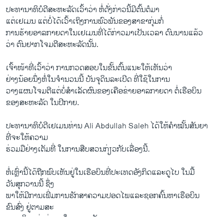
ປະທານາທິບໍດີສະຫະລັດເວົ້າວ່າ ຫໍ່ດັ່ງກ່າວນີ້ມີຕົ້ນຕໍມາ
ແຕ່ເຢເມນ ແຕ່ບໍ່ໄດ້ເວົ້າເຖິງການພົວພັນຂອງສາຂາກຸ່ມກໍ່
ການຮ້າຍອາລກາຍດາໃນເຢເມນທີ່ໄດ້ກ່າວມາເປັນເວລາ ດົນນານແລ້ວ
ວ່າ ຕົນຢາກໂຈມຕີສະຫະລັດນັ້ນ.
ເຈົ້າໜ້າທີ່ເວົ້າວ່າ ການກວດສອບໃນຂັ້ນຕົ້ນແນະໃຫ້ເຫັນວ່າ
ຢ່າງນ້ອຍນຶ່ງຫໍ່ໃນຈຳນວນນີ້ ບັນຈຸດິນລະເບີດ ທີ່ໃຊ້ໃນການ
ວາງແຜນໂຈມຕີແຕ່ບໍ່ສຳເລັດຜົນຂອງເຄືອຂ່າຍອາລກາຍດາ ຕໍ່ເຮືອບິນ
ຂອງສະຫະລັດ ໃນປີກາຍ.
ປະທານາທິບໍດີເຢເມນທ່ານ Ali Abdullah Saleh ໄດ້ໃຫ້ຄຳໝັ້ນສັນຍາ
ທີ່ຈະໃຫ້ຄວາມ
ຮ່ວມມືຢ່າງເຕັມທີ່ ໃນການສືບສວນກ່ຽວກັບເລື່ອງນີ້.
ຫໍ່ເຫຼົ່ານີ້ໄດ້ຖືກພົບເຫັນຢູ່ໃນເຮືອບິນທີ່ປະເທດອັງກິດແລະດູໄບ ໃນມື້
ວັນສຸກວານນີ້ ຊຶ່ງ
ພາໃຫ້ມີການເພີ່ມການຮັກສາຄວາມປອດໄພແລະຊອກຄົ້ນຫາເຮືອບິນ
ຂົນສົ່ງ ຢູ່ຕາມສະ