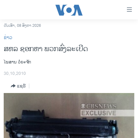
ລິ້ງ
ສຳຫລັບ
ເຂົ້າ
ວັນເສົາ, 08 ສິງຫາ 2026
ຫາ
ໂຮມເພຈ
ຂ່າວ
ຂ້າມ
ລາວ
ສຫລ ຊອກຫາ ພວກສົ່ງລະເບີດ
ຂ້າມ
ອາເມຣິກາ
ຂ້າມ
ໄພສານ ວໍຣະຈັກ
ໄປ
ການເລືອກຕັ້ງ ປະທານາທີບໍດີ ສະຫະລັດ 2024
ຫາ
30,10,2010
ຂ່າວ​ຈີນ
ຊອກ
ຄົ້ນ
ແຊຣ໌
ໂລກ
ເອເຊຍ
ອິດສະຫຼະພາບດ້ານການຂ່າວ
ຊີວິດຊາວລາວ
ຊຸມຊົນຊາວລາວ