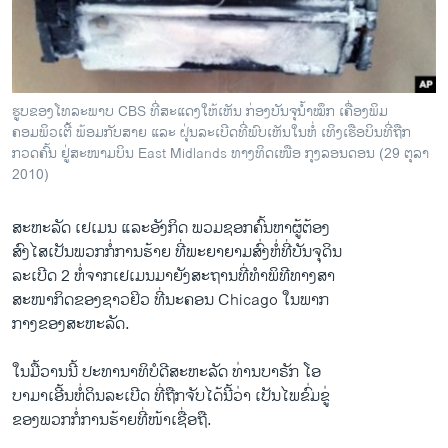
ວິທະຍາສາດ-ເທັກໂນໂລຈີ
ທຸລະກິດ
ພາສາອັງກິດ
ຮູບຂອງໂທລະພາບ CBS ທີ່ສະແດງໃຫ້ເຫັນ ກ່ອງບັນຈຸນໍ້າໝຶກ ເຄື່ອງພິມ
ວີດີໂອ
ຄອມພິວເຕີ້ ພ້ອມກັບສາຍ ແລະ ຝຸ່ນລະເບີດທີ່ພົບເຫັນໃນຫໍ່ ເທິງເຮືອບິນທີ່ຖືກ
ກວດຄົ້ນ ຢູ່ສະໜາມບິນ East Midlands ທາງທິດເໜືອ ກຸງລອນດອນ (29 ຕຸລາ
ສຽງ
2010)
ລາຍການກະຈາຍສຽງ
ຕິດຕາມພວກເຮົາ ທີ່
ສະຫະລັດ ເຢເມນ ແລະອັງກິດ ພວມຊອກຄົ້ນຫາຜູ້ຕ້ອງ
ລາຍງານ
ສົງໄສເປັນພວກກໍ່ການຮ້າຍ ທີ່ພະຍາຍາມສົ່ງຫໍ່ທີ່ບັນຈຸດິນ
ລະເບີດ 2 ຫໍ່ຈາກເຢເມນມາຍັງສະຖານທີ່ທຳພິທີທາງສາ
ສະໜາກິດຂອງຊາວຢິວ ທີ່ນະຄອນ Chicago ໃນພາກ
ພາສາຕ່າງໆ
ກາງຂອງສະຫະລັດ.
ໃນມື້ວານນີ້ ປະທານາທິບໍດີສະຫະລັດ ທ່ານບາຣັກ ໂອ
ບາມາເອີ້ນຫໍ່ດິນລະເບີດ ທີ່ຖືກຈັບໄດ້ນີ້ວ່າ ເປັນໄພຂົ່ມຂູ່
ຂອງພວກກໍ່ການຮ້າຍທີ່ໜ້າເຊື່ອຖື.