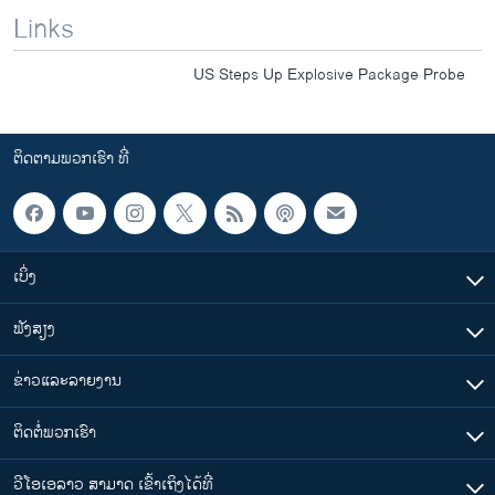
Links
US Steps Up Explosive Package Probe
ຕິດຕາມພວກເຮົາ ທີ່
ເບິ່ງ
ຟັງສຽງ
ຂ່າວແລະລາຍງານ
ຕິດຕໍ່ພວກເຮົາ
ວີໂອເອລາວ ສາມາດ ເຂົ້າເຖິງໄດ້ທີ່