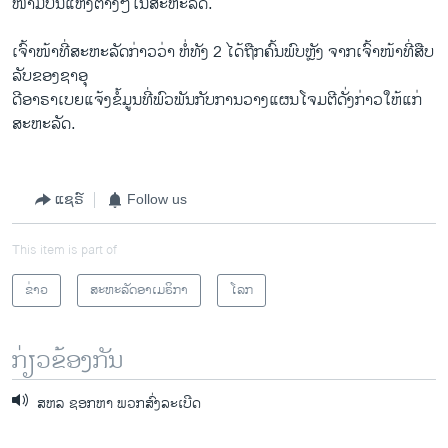
ໜາມບິນແຫ່ງຕ່າງໆໃນສະຫະລັດ.
ເຈົ້າໜ້າທີ່ສະຫະລັດກ່າວວ່າ ຫໍ່ທັງ 2 ໄດ້ຖືກຄົ້ນພົບຫຼັງ ຈາກເຈົ້າໜ້າທີ່ສືບ
ລັບຂອງຊາອຸ
ດີອາຣາເບຍແຈ້ງຂໍ້ມູນທີ່ພົວພັນກັບການວາງແຜນໂຈມຕີດັ່ງກ່າວໃຫ້ແກ່
ສະຫະລັດ.
ແຊຣ໌
Follow us
This item is part of
ຂ່າວ
ສະຫະລັດອາເມຣິກາ
ໂລກ
ກ່ຽວຂ້ອງກັນ
ສຫລ ຊອກຫາ ພວກສົ່ງລະເບີດ