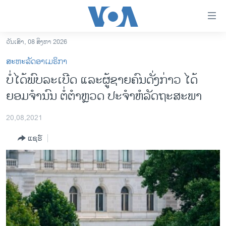
ລິ້ງ
ສຳຫລັບ
ເຂົ້າ
ວັນເສົາ, 08 ສິງຫາ 2026
ຫາ
ໂຮມເພຈ
ສະຫະລັດອາເມຣິກາ
ຂ້າມ
ລາວ
ບໍ່ໄດ້ພົບລະເບີດ ແລະຜູ້ຊາຍຄົນດັ່ງກ່າວ ໄດ້
ຂ້າມ
ອາເມຣິກາ
ຍອມຈໍານົນ ຕໍ່ຕໍາຫຼວດ ປະຈຳຫໍລັດຖະສະພາ
ຂ້າມ
ໄປ
ການເລືອກຕັ້ງ ປະທານາທີບໍດີ ສະຫະລັດ 2024
ຫາ
20,08,2021
ຂ່າວ​ຈີນ
ຊອກ
ແຊຣ໌
ຄົ້ນ
ໂລກ
ເອເຊຍ
ອິດສະຫຼະພາບດ້ານການຂ່າວ
ຊີວິດຊາວລາວ
ຊຸມຊົນຊາວລາວ