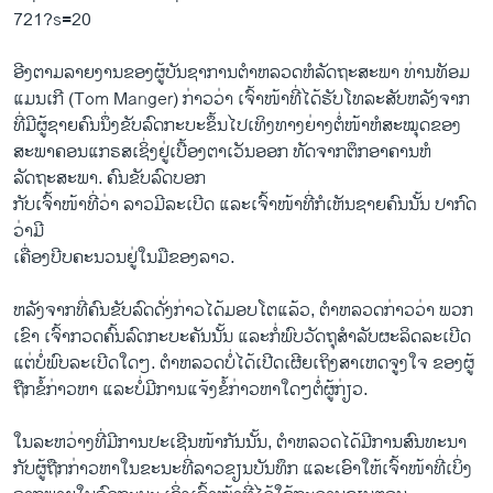
721?s=20
ອີງຕາມລາຍງານຂອງຜູ້ບັນຊາການຕໍາຫລວດຫໍລັດຖະສະພາ ທ່ານທັອມ
ແມນເກີ (Tom Manger) ກ່າວວ່າ ເຈົ້າໜ້າທີ່ໄດ້ຮັບໂທລະສັບຫລັງຈາກ
ທີ່ມີຜູ້ຊາຍຄົນນຶ່ງຂັບລົດກະບະຂຶ້ນໄປເທິງທາງຍ່າງຕໍ່ໜ້າຫໍສະໝຸດຂອງ
ສະພາຄອນແກຣສເຊິ່ງຢູ່ເບື້ອງຕາເວັນອອກ ທັດຈາກຕຶກອາຄານຫໍ
ລັດຖະສະພາ. ຄົນຂັບລົດບອກ
ກັບເຈົ້າໜ້າທີ່ວ່າ ລາວມີລະເບີດ ແລະເຈົ້າໜ້າທີ່ກໍເຫັນຊາຍຄົນນັ້ນ ປາກົດ
ວ່າມີ
ເຄື່ອງບີບຄະນວນຢູ່ໃນມືຂອງລາວ.
ຫລັງຈາກທີ່ຄົນຂັບລົດດັ່ງກ່າວໄດ້ມອບໂຕແລ້ວ, ຕໍາຫລວດກ່າວວ່າ ພວກ
ເຂົາ ເຈົ້າກວດຄົ້ນລົດກະບະຄັນນັ້ນ ແລະກໍ່ພົບວັດຖຸສໍາລັບຜະລິດລະເບີດ
ແຕ່ບໍ່ພົບລະເບີດໃດໆ. ຕໍາຫລວດບໍ່ໄດ້ເປີດເຜີຍເຖິງສາເຫດຈູງໃຈ ຂອງຜູ້
ຖືກຂໍ້ກ່າວຫາ ແລະບໍ່ມີການແຈ້ງຂໍ້ກ່າວຫາໃດໆຕໍ່ຜູ້ກ່ຽວ.
ໃນລະຫວ່າງທີ່ມີການປະເຊີນໜ້າກັນນັ້ນ, ຕໍາຫລວດໄດ້ມີການສົນທະນາ
ກັບຜູ້ຖືກກ່າວຫາໃນຂະນະທີ່ລາວຂຽນບັນທຶກ ແລະເອົາໃຫ້ເຈົ້າໜ້າທີ່ເບິ່ງ