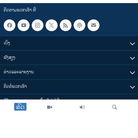
ຕິດຕາມພວກເຮົາ ທີ່
ເບິ່ງ
ຟັງສຽງ
ຂ່າວແລະລາຍງານ
ຕິດຕໍ່ພວກເຮົາ
ວີໂອເອລາວ ສາມາດ ເຂົ້າເຖິງໄດ້ທີ່
ສົດ
​ລິ້ງ​ຕ່າງໆ
ຕາມເວລາໃນລາວ