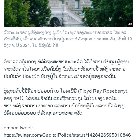
ວິທະຍາສາດ-ເທັກໂນໂລຈີ
ທຸລະກິດ
ພາສາອັງກິດ
ລົດກະບະຈອດຢູ່ເທິງທາງຍ່າງ ຢູ່ໜ້າຫໍສະໝຸດຂອງສະພາຄອນເກຣສ ໂທມາສ
ວີດີໂອ
ເຈັຟເຟີສັນ, ເຊິ່ງແນມເຫັນຈາກປ່ອງຢ້ຽມຂອງຫໍລັດຖະສະພາສະຫະລັດ, ວັນທີ 19
ສິງຫາ, ປີ 2021, ໃນ ວໍຊິງຕັນ ດີຊີ.
ສຽງ
ຕໍາຫລວດຄຸ້ມຄອງ ຫໍລັດຖະສະພາສະຫະລັດ ໄດ້ທໍາການຈັບກຸມ ຜູ້ຊາຍ
ລາຍການກະຈາຍສຽງ
ຕິດຕາມພວກເຮົາ ທີ່
ຈາກລັດຄາໂຣໄລນາເໜືອຄົນນຶ່ງ ໃນວັນພະຫັດວານນີ້ ຫລັງຈາກລາວ
ລາຍງານ
ຢືນຢັນວ່າ ມີລະເບີດ ບັນຈຸຢູ່ໃນລົດກະບະທີ່ຈອດຢູ່ຂອງລາວນັ້ນ.
ຜູ້ຊາຍຄົນນີ້ມີຊື່ວ່າ ຟຣອຍດ໌ ເຣ ໂຣສເບີຣີ (Floyd Ray Roseberry),
ພາສາຕ່າງໆ
ອາຍຸ 49 ປີ, ໄດ້ຍອມຈໍານົນ ແລະຖືກຄວບຄຸມໂຕໄປຢ່າງປອດໄພ
ພາຍຫລັງຈາກການປະກາດ ແລະການຍົກຍ້າຍຜູ້ຄົນຫລາຍຊົ່ວໂມງຢູ່
ບໍລິເວນອ້ອມຮອບ ຫໍລັດຖະສະພາສະຫະລັດ.
embed tweet:
https://twitter.com/CapitolPolice/status/1428426595010846