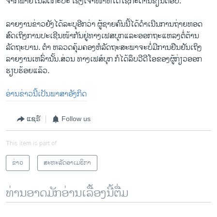
ຈາກພາຍໃນລົດກະບະ ເຊິ່ງເຈົ້າໜ້າທີ່ໄດ້ໃຊ້ກະດານຂຽນຕອບ.
ລາຍງານຂ່າວຍັງໄດ້ລະບຸອີກວ່າ ຜູ້ຊາຍຄົນນີ້ໄດ້ດໍາເນີນການຖ່າຍທອດ
ສົດເຖິງການປະເຊີນໜ້າກັນຢູ່ທາງເຟສບຸກແລະອອກຖະແຫລງຕໍ່ຕ້ານ
ລັດຖະບານ. ຕໍາ ຫລວດຄຸ້ມຄອງຫໍລັດຖະສະພາຈະບໍ່ມີການຢືນຢັນເຖິງ
ລາຍງານເຫລົ່ານັ້ນ.ສ່ວນ ທາງເຟສ໌ບຸກ ກໍໄດ້ລຶບວີດີໂອຂອງຜູ້ກ່ຽວອອກ
ຮຽບຮ້ອຍແລ້ວ.
ອ່ານຂ່າວນີ້ເປັນພາສາອັງກິດ
ແຊຣ໌
Follow us
This item is part of
ຂ່າວ
ສະຫະລັດອາເມຣິກາ
ທ່ານອາດມັກອ່ານເລື້ອງນີ້ຕື່ມ