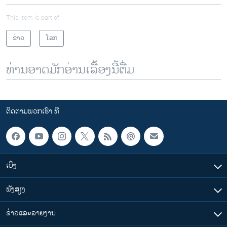
This item is part of
ຂ່າວ
ໂລກ
ທ່ານອາດມັກອ່ານເລື້ອງນີ້ຕື່ມ
ຕິດຕາມພວກເຮົາ ທີ່
ເບິ່ງ
ຟັງສຽງ
ຂ່າວແລະລາຍງານ