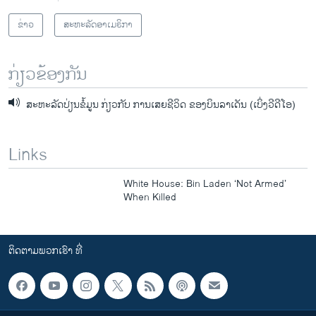
ຂ່າວ
ສະຫະລັດອາເມຣິກາ
ກ່ຽວຂ້ອງກັນ
ສະຫະລັດປ່ຽນຂໍ້ມູນ ກ່ຽວກັບ ການເສຍຊີວິດ ຂອງບິນລາເດັນ (ເບິ່ງວີດີໂອ)
Links
White House: Bin Laden ‘Not Armed’
When Killed
ຕິດຕາມພວກເຮົາ ທີ່