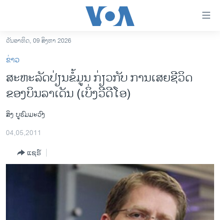
ລິ້ງ
ສຳຫລັບ
ເຂົ້າ
ວັນອາທິດ, 09 ສິງຫາ 2026
ຫາ
ໂຮມເພຈ
ຂ່າວ
ຂ້າມ
ລາວ
ສະຫະລັດປ່ຽນຂໍ້ມູນ ກ່ຽວກັບ ການເສຍຊີວິດ
ຂ້າມ
ອາເມຣິກາ
ຂອງບິນລາເດັນ (ເບິ່ງວີດີໂອ)
ຂ້າມ
ໄປ
ການເລືອກຕັ້ງ ປະທານາທີບໍດີ ສະຫະລັດ 2024
ຫາ
ສິງ ບູຣົມມະວົງ
ຂ່າວ​ຈີນ
ຊອກ
04,05,2011
ຄົ້ນ
ໂລກ
ແຊຣ໌
ເອເຊຍ
ອິດສະຫຼະພາບດ້ານການຂ່າວ
ຊີວິດຊາວລາວ
ຊຸມຊົນຊາວລາວ