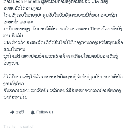
ທ່ານ Leon Panetta ຜູ້​ອໍານວຍ​ການ​ອົງການ​ສືບ​ລັບ CIA ຂອງ​
ສະຫະລັດ​ໄດ້​ລາຍ​ງານ​
ໂດຍ​ສັງ​ເຂ​ບ​ໃນ​ກອງ​ປະຊຸມ​ລັບ​ໃນ​ວັນ​ອັງຄານວານ​ນີ້ຕໍ່​ພວກ​ສະມາຊິກ​
ສະພາ​ຕໍ່າ​ແລະ​ສະ
ມາຊິກ​ສະພາ​ສູງ. ​ໃນ​ການ​ໃຫ້​ສໍາພາດ​ກັບ​ວາລະສານ Time ຫົວຫໜ້າ​ອັງ
ກາ​ນສືບ​ລັບ
CIA ກ່າວ​ວ່າ ສະຫະລັດ​ໄດ້​ຕັດສິນ​ໃຈບໍ່​ໃຫ້​ທາງ​ການ​ຂອງປາ​ກີ​ສຖານ​ເຂົ້າ​
ຮ່ວມ​ໃນ​ການ
ບຸກ​ໂຈມ​ຕີ ​ເພາະ​ຢ້ານ​ວ່າ ພວກ​ເຂົາ​ເຈົ້າ​ຈະ​ເຕືອນໃຫ້ນາຍບິນລາເດັນຮູ້
ລ່ວງໜ້າ.
ບໍ່​ໄດ້​ມີ​ການ​ແຈ້ງ​ໃຫ້​ລັດຖະບານ​ປາ​ກີ​ສຖານ​ຮູ້ຈັກ​ນໍາ​ກ່ຽວ​ກັບ​ການ​ປະຕິບັດ​
ງານດັ່ງກ່າວ
ຈົນ​ຮອດ​ເວລາ​ພວກ​ເຮືອບິນ​ເຮ​ລີ​ຄອບ​ເຕີ​ບິນ​ອອກ​ຈາກເຂດນ່ານຟ້າ​ຂອງ
ປາກິສຖານໄປ.
ແຊຣ໌
Follow us
This item is part of