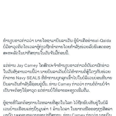
ທໍານຽບຂາວ​ກ່າວ​ວ່າ ນາຍ​ໂອຊາ​ມາ​ບິນ​ລາ​ເດັນ ຜູ້​ນໍາ​ເຄືອ​ຂ່າຍal-Qaida
ບໍ່​ມີ​ອາວຸດ​ຕິດ​ໂຕ​ເວລາ​ຜູ້ກ່ຽວ​ຖືກ​ຂ້າ​ຕາຍ​ໂດຍ​ກໍາລັງ​ໜ່ວຍ​ລົບ​ພິ​ເສດ​ຂອງ​
ສະຫະລັດ​ໃນ​ປາ​ກີ​ສຖານ​ໃນ​ວັນ​ຈັນ​ມື້ກ່ອນ​ນີ້.
ແຕ່​ທ່ານ Jay Carney ​ໂຄສົກ​ປະ​ຈໍາ​ທໍານຽບຂາວ​ກ່າວ​ຕໍ່​ບັນດາ​ນັກ​ຂ່າວ​
ໃນ​ວັນ​ອັງຄານ​ວານ​ນີ້​ວ່າ ນາຍ​ບິນ​ລາ​ເດັນ​ບໍ່​ໄດ້​ທໍາ​ການ​ຕໍ່ສູ້​ໃດໆ​ກັບໜ່ວຍ​
ກ້າ​ຕາຍ Navy SEALS ທີ່​ທໍາ​ການ​ບຸກລຸກ​ເຂົ້າ​ໄປ​ໃນ​ບໍລິ​ເວນ​ບ່ອນ​ທີ່ນາຍ​
ບິນ​ລາ​ເດັນ​ກໍາລັງ​ລີ້​ຊ່ອນ​ຢູ່​ນັ້ນ. ທ່ານ Carney ກ່າວ​ວ່າ ການ​ຕໍ່ຕ້ານ​ບໍ່​ຈໍາ​
ເປັນ​ຈະ​ຕ້ອງ​ໃຊ້​ອາວຸດ ​ແຕ່​ທ່ານ​ບໍ່​ໃຫ້​ລາຍ​ລະອຽດ​ເພີ່ມ​ຕື່ມ.
ຜູ້ຊາຍ​ທີ່​ໂລກ​ຕ້ອງການ​ໂຕ​ຫລາຍ​ທີ່​ສຸດ​ໃນ​ໂລກ ​ໄດ້​ຖືກ​ພົບ​ເຫັນ​ຢູ່​ໃນບໍລິ​
ເວນ​ບ້ານ​ເຮືອນ​ແຫ່ງ​ນຶ່ງ​ມູນ​ຄ່າ 1 ລ້ານ​ໂດ​ລາ ​ໃນ​ພາກ​ເໜືອ​ຂອງກຸງ​ອີສລາ
ມາ​ບັດ ນະຄອນຫລວງ​ຂອງ​ປາ​ກີ​ສຖານ. ທ່ານ Carney ກ່າວ​ວ່າ ນາຍ​ບິນ​