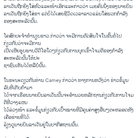
ລາ​ເດັນ​ຖືກ​ຍິງ​ໃສ່​ຫົວ​ແລະ​ໜ້າ​ເອິກ​ແລະ​ກ່າວ​ວ່າ ​ເມຍ​ຄົນ​ນຶ່ງ​ຂອງ​ນາຍ​ບິນ​
ລາ​ເດັນ​ຖືກ​ຍິງ​ໃສ່​ຂາ ​ແຕ່​ບໍ່​ໄດ້​ເສຍ​ຊີວິດ​ເວລາ​ລາວ​ແລ່ນ​ໃສ່​ພວກ​ກໍາລັງ​
ຂອງ​ສະຫະລັດ​ນັ້ນ.
ໂຄສົກ​ປະ​ຈໍາ​ທໍານຽບຂາວ ກ່າວ​ວ່າ ຈະ​ມີ​ການ​ຕັດສິນ​ໃຈ​ໃນ​ຂັ້ນ​ຕໍ່​ໄປ
ກ່ຽວກັບວ່າ​ຈະມີການ
ເປີດ​ເຜີຍຮູບ​ພາບວີ​ດີ​ໂອ​ໃດໆ​ກ່ຽວ​ກັບການ​ບຸກ​ເຂົ້າໂຈມ​ຕີ​ຂອງ​ກໍາລັງ​
ສະຫະລັດ​ນັ້ນໃຫ້​ປະ
ຊາຊົນ​ເຫັນ​ໄດ້​ຫລື​ບໍ​ນັ້ນ.
ໃນ​ຂະນະ​ດຽວ​ກັນ​ທ່ານ Carney ກ່າວ​ວ່າ ທາງ​ການ​ຫວັງ​ວ່າ ຂ່າວ​ຂໍ້​ມູນ​
ລັບ​ທີ່​ເກັບ​ກຳມາ​
ໄດ້​ຈາກເຮືອນນາຍບິນລາເດັນ​ນັ້ນ​ຈະ​ອໍາ​ນວຍ​ຫລັກ​ຖານ​ກ່ຽວກັບ​ການ​ໂຈມ​
ຕີທີ່​ວາ​ງແຜນ
ໄວ້​ລ່ວງ​ໜ້າ ​ແລະ​ຂໍ້​ມູນ​ກ່ຽວ​ກັບ​ເປົ້າ​ໝາຍ​ທີ່​ມີ​ຄຸນຄ່າສູງ​ອື່ນໆຕະຫລອດ​ທັງ​
ເຄືອ​ຂ່າຍ​ທີ່​ໄດ້​
ລ້ຽງ​ດູ​ນາຍ​ບິນ​ລາ​ເດັນ​ຢູ່​ໃນ​ປາ​ກີ​ສຖານນັ້ນ.