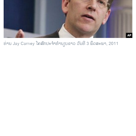
ວິທະຍາສາດ-ເທັກໂນໂລຈີ
ທຸລະກິດ
ພາສາອັງກິດ
ວີດີໂອ
ທ່ານ Jay Carney ໂຄສົກປະຈໍາທໍານຽບຂາວ ວັນທີ 3 ພຶດສະພາ, 2011
ສຽງ
ລາຍການກະຈາຍສຽງ
ຕິດຕາມພວກເຮົາ ທີ່
ລາຍງານ
ພາສາຕ່າງໆ