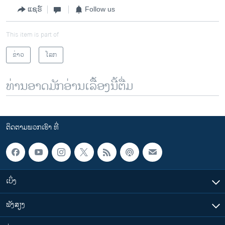
ແຊຣ໌
Follow us
This item is part of
ຂ່າວ
ໂລກ
ທ່ານອາດມັກອ່ານເລື້ອງນີ້ຕື່ມ
ຕິດຕາມພວກເຮົາ ທີ່
ເບິ່ງ
ຟັງສຽງ