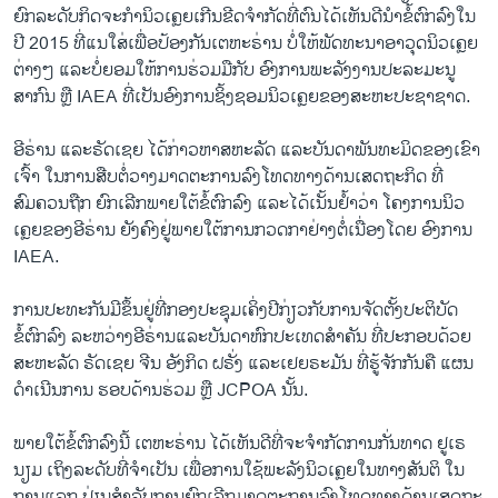
ຍົກລະດັບກິດຈະກຳນິວເຄຼຍເກີນຂີດຈຳກັດທີ່ຕົນໄດ້ເຫັນດີນຳຂໍ້ຕົກລົງໃນ
ປີ 2015 ທີ່ແນໃສ່ເພື່ອປ້ອງກັນເຕຫະຣ່ານ ບໍ່ໃຫ້ພັດທະນາອາວຸດນິວເຄຼຍ
ຕ່າງໆ ແລະບໍ່ຍອມໃຫ້ການຮ່ວມມືກັບ ອົງການພະລັງງານປະລະມະນູ
ສາກົນ ຫຼື IAEA ທີ່ເປັນອົງການຊິ້ງຊອມນິວເຄຼຍຂອງສະຫະປະຊາຊາດ.
ອີຣ່ານ ແລະຣັດເຊຍ ໄດ້ກ່າວຫາສຫະລັດ ແລະບັນດາພັນທະມິດຂອງເຂົາ​
ເຈົ້າ ໃນການສືບຕໍ່ວາງມາດຕະການລົງໂທດທາງດ້ານເສດຖະກິດ ທີ່
ສົມຄວນຖືກ ຍົກເລີກພາຍໃຕ້ຂໍ້ຕົກລົງ ແລະໄດ້ເນັ້ນຢ້ຳວ່າ ໂຄງການນິວ
ເຄຼຍຂອງອີຣ່ານ ຍັງຄົງຢູ່ພາຍໃຕ້ການກວດກາຢ່າງຕໍ່ເນື່ອງໂດຍ ອົງການ
IAEA.
ການປະທະກັນມີຂຶ້ນຢູ່ທີ່ກອງປະຊຸມເຄິ່ງປີກ່ຽວກັບການຈັດຕັ້ງປະຕິບັດ
ຂໍ້ຕົກລົງ ລະຫວ່າງອີຣ່ານແລະບັນດາຫົກປະເທດສຳຄັນ ທີ່ປະກອບດ້ວຍ
ສະຫະລັດ ຣັດເຊຍ ຈີນ ອັງກິດ ຝຣັ່ງ ແລະເຢຍຣະມັນ ທີ່ຮູ້ຈັກກັນຄື ແຜນ
ດຳ​ເນີນການ ​ຮອບດ້ານຮ່ວມ ຫຼື JCPOA ນັ້ນ.
ພາຍໃຕ້ຂໍ້ຕົກລົງນີ້ ເຕຫະຣ່ານ ໄດ້ເຫັນດີທີ່ຈະຈຳກັດການກັ່ນທາດ ຢູເຣ
ນຽມ ເຖິງລະດັບທີ່ຈຳເປັນ ເພື່ອການໃຊ້ພະລັງນິວເຄຼຍໃນທາງສັນຕິ ໃນ
ການແລກ ປ່ຽນສຳລັບການຍົກເລີກມາດຕະການລົງໂທດທາງດ້ານເສດຖະ