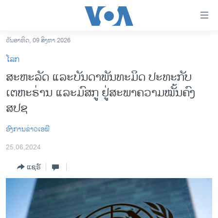
ລິ້ງ
ສຳຫລັບ
ເຂົ້າ
ວັນອາທິດ, 09 ສິງຫາ 2026
ຫາ
ໂຮມເພຈ
ໂລກ
ຂ້າມ
ລາວ
ສະຫະລັດ ແລະບັນດາພັນທະມິດ ປະທະກັບ
ຂ້າມ
ອາເມຣິກາ
ເຕຫະຣ່ານ ແລະມົສກູ ຢູ່ສະພາຄວາມໝັ້ນຄົງ
ຂ້າມ
ໄປ
ການເລືອກຕັ້ງ ປະທານາທີບໍດີ ສະຫະລັດ 2024
ສປຊ
ຫາ
ຂ່າວ​ຈີນ
ຊອກ
ອົງການຂ່າວເອພີ
ຄົ້ນ
ໂລກ
25,06,2024
ເອເຊຍ
ແຊຣ໌
ອິດສະຫຼະພາບດ້ານການຂ່າວ
ຊີວິດຊາວລາວ
ຊຸມຊົນຊາວລາວ