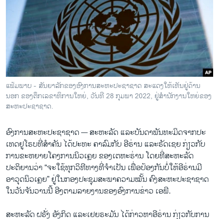
ວິທະຍາສາດ-ເທັກໂນໂລຈີ
ທຸລະກິດ
ພາສາອັງກິດ
ວີດີໂອ
ສຽງ
ແຟ້ມພາບ - ສັນຍາລັກຂອງອົງການສະຫະປະຊາຊາດ ສະແດງໃຫ້ເຫັນຢູ່ດ້ານ
ນອກ ຂອງຕຶກເລຂາທິການໃຫຍ່, ວັນທີ 28 ກຸມພາ 2022, ຢູ່ສຳນັກງານໃຫຍ່ຂອງ
ລາຍການກະຈາຍສຽງ
ຕິດຕາມພວກເຮົາ ທີ່
ສະຫະປະຊາຊາດ.
ລາຍງານ
ອົງການສະຫະປະຊາຊາດ —
ສະຫະລັດ ແລະບັນດາພັນທະມິດຈາກປະ
ເທດຢູໂຣບທີ່ສຳຄັນ ໄດ້ປະທະ ຄາລົມກັບ ອີຣ່ານ ແລະຣັດເຊຍ ກ່ຽວກັບ
ພາສາຕ່າງໆ
ການຂະຫຍາຍໂຄງ​ການນິວເຄຼຍ ຂອງເຕຫະຣ່ານ ໂດຍທີ່ສະຫະລັດ
ປະຕິຍານວ່າ “ຈະໃຊ້ທຸກວິທີທາງທີ່ຈຳເປັນ ເພື່ອປ້ອງກັນບໍ່ໃຫ້ອີຣ່ານມີ
ອາວຸດນິວເຄຼຍ” ຢູ່ໃນກອງປະຊຸມສະພາຄວາມໝັ້ນ ຄົງສະຫະປະຊາຊາດ
ໃນວັນຈັນວານນີ້ ອີງຕາມລາຍງານຂອງອົງການຂ່າວ ເອພີ.
ສະຫະລັດ ຝຣັ່ງ ອັງກິດ ແລະເຢຍຣະມັນ ໄດ້ກ່າວຫາອີຣ່ານ ກ່ຽວກັບການ