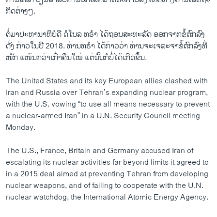
ກິດຕ່າງໆ.
ຕໍ່​ມາປະທານາທິບໍດີ ດໍໂນລ ທຣຳ ໄດ້ຖອນສະຫະລັດ ອອກຈາກຂໍ້ຕົກລົງ
ດັ່ງ ກ່າວໃນປີ 2018. ທ່ານທຣຳ ໄດ້ກ່າວວ່າ ທ່ານຈະເຈລະຈາຂໍ້ຕົກລົງທີ່
ໜັກ ແໜ້ນກວ່າເກົ່າຄືນໃໝ່ ແຕ່ນັ້ນກໍບໍ່ໄດ້ເກີດຂຶ້ນ.
The United States and its key European allies clashed with
Iran and Russia over Tehran’s expanding nuclear program,
with the U.S. vowing “to use all means necessary to prevent
a nuclear-armed Iran” in a U.N. Security Council meeting
Monday.
The U.S., France, Britain and Germany accused Iran of
escalating its nuclear activities far beyond limits it agreed to
in a 2015 deal aimed at preventing Tehran from developing
nuclear weapons, and of failing to cooperate with the U.N.
nuclear watchdog, the International Atomic Energy Agency.