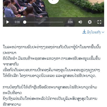
0:00
3:06
ລິງໂດຍກົງ
ໃນລະຫວ່າງການພົບປະຕ່າງໆຂອງທ່ານກັບບັນດາຜູ້ນຳໃນພາກພື້ນນັ້ນ
ປະທານາ
ທິບໍດີທຣຳ ມີແຜນທີ່ຈະຊອກສະແຫວງຫາ ການສະໜັບສະໜູນເພີ້ມຂຶ້ນ
ຈາກສາກົນ
ເພື່ອກົດດັນລະບອບການປົກຄອງຄິມຈອງອຸນໃນນະຄອນຫຼວງພຽງຢາງ
ໃຫ້ຍົກເລີກ ໂຄງການອາວຸດນິວເຄລຍ ແລະລູກສອນໄຟຂີປະນາວຸດ.
ການປ້ອງກັນບໍ່ໃຫ້ເກົາຫຼີເໜືອພັດທະນາລູກສອນໄຟຂີປະນາວຸດຂ້າມ
ທະວີບທີ່ອາດ
ຍິງເຖິງແຜ່ນດິນໃຫຍ່ສະຫະລັດໄດ້ກາຍເປັນບູລິມະສິດສູງສຸດໃນການ
ຮັກສາຄວາມ