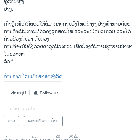
ທູດກັບພຽງ
ຢາງ.
ເກົາຫຼີເໜືອໄດ້ຕອບໂຕ້ຕໍ່ມາດຕະການລົງໂທດຕ່າງໆຢ່າງທ້າທາຍດ້ວຍ
ການດຳເນີນ ການທົດລອງລູກສອນໄຟ ແລະລະເບີດນິວເຄລຍ ແລະໄດ້
ກ່າວປ້ອງກັນວ່າ ຕົນຕ້ອງ
ການທີ່ຈະຍັບຢັ້ງດ້ວຍອາວຸດນິວເຄລຍ ເພື່ອປ້ອງກັນການຮຸກຮານນຳພາ
ໂດຍສະຫະ
ລັດ.“
ອ່ານຂ່າວນີ້ຕື່ມເປັນພາສາອັງກິດ
ແຊຣ໌
Follow us
This item is part of
ຂ່າວ
ສະຫະລັດອາເມຣິກາ