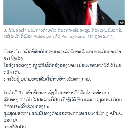
ວິທະຍາສາດ-ເທັກໂນໂລຈີ
ທຸລະກິດ
ພາສາອັງກິດ
ປ. ດໍໂນລ ທຣຳ ພວມກ່າວຄຳປາໄສ ຕໍ່ພວກສະໜັບສະໜູນ ທີ່ສະໜາມບິນສາກົນ
ວີດີໂອ
ແຮຣິສເບິກ ທີ່ເມືອງ Middletown ລັດ Pennsylvania. (11 ຕຸລາ 2017)
ສຽງ
ບັນດາພັນທະມິດທີ່ສຳຄັນຂອງສະຫະລັດໃນທະວີບເອເຊຍແມ່ນຄາດວ່າ
ລາຍການກະຈາຍສຽງ
ຈະເພັ່ງເລັງ
ຕິດຕາມພວກເຮົາ ທີ່
ໃສ່ຂົງເຂດຕ່າງໆ ກ່ຽວກັບຂໍ້ຕົກລົງສອງຝ່າຍ ເມື່ອປະທານາທິບໍດີ ດໍໂນລ
ລາຍງານ
ທຣຳ ເດີນ
ທາງໄປຢ້ຽມຢາມພາກພື້ນດັ່ງກ່າວຢ່າງເປັນທາງການ.
ພາສາຕ່າງໆ
ໃນວັນທີ 3 ພະຈິກທີ່ຈະມາເຖິງນີ້ ປະທານາທິບໍດີທຣຳຈະທຳການ
ເດີນທາງ 12 ວັນ ໄປປະເທດຍີ່ປຸ່ນ ເກົາຫຼີໃຕ້ ຈີນ ແລະ ຫວຽດນາມ ບ່ອນ
ທີ່ທ່ານຈະເຂົ້າຮ່ວມກອງປະ
ຊຸມສຸດຍອດການຮ່ວມມື ທາງດ້ານເສດຖະກິດເອເຊຍປາຊີຟິກ ຫຼື APEC
ແລະ ປະ
ເທດຟີລິບປິນ.