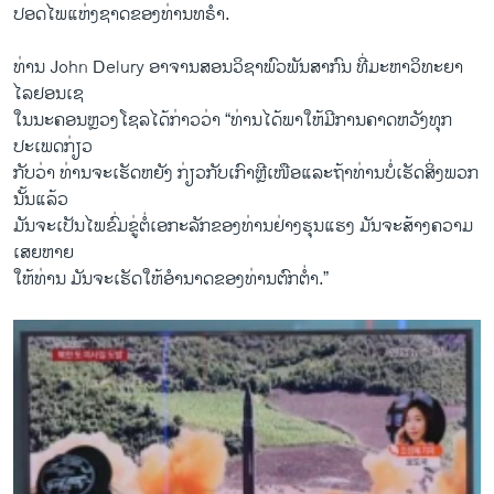
ປອດໄພແຫ່ງຊາດຂອງທ່ານທຣຳ.
ທ່ານ John Delury ອາຈານສອນວິຊາພົວພັນສາກົນ ທີ່ມະຫາວິທະຍາ
ໄລຢອນເຊ
ໃນນະຄອນຫຼວງໂຊລໄດ້ກ່າວວ່າ “ທ່ານໄດ້ພາໃຫ້ມີການຄາດຫວັງທຸກ
ປະເພດກ່ຽວ
ກັບວ່າ ທ່ານຈະເຮັດຫຍັງ ກ່ຽວກັບເກົາຫຼີເໜືອແລະຖ້າທ່ານບໍ່ເຮັດສິ່ງພວກ
ນັ້ນແລ້ວ
ມັນຈະເປັນໄພຂົ່ມຂູ່ຕໍ່ເອກະລັກຂອງທ່ານຢ່າງຮຸນແຮງ ມັນຈະສ້າງຄວາມ
ເສຍຫາຍ
ໃຫ້ທ່ານ ມັນຈະເຮັດໃຫ້ອຳນາດຂອງທ່ານຕົກຕໍ່າ.”