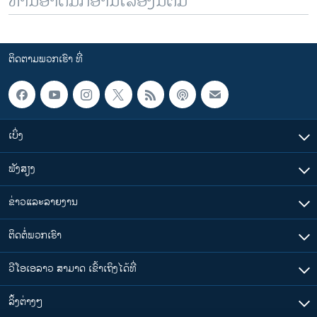
ທ່ານອາດມັກອ່ານເລື້ອງນີ້ຕື່ມ
ຕິດຕາມພວກເຮົາ ທີ່
ເບິ່ງ
ຟັງສຽງ
ຂ່າວແລະລາຍງານ
ຕິດຕໍ່ພວກເຮົາ
ວີໂອເອລາວ ສາມາດ ເຂົ້າເຖິງໄດ້ທີ່
​ລິ້ງ​ຕ່າງໆ