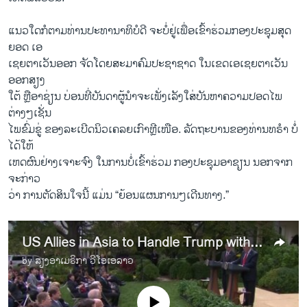
ແນວໃດກໍຕາມທ່ານປະທານາທິບໍດີ ຈະບໍ່ຢູ່ເພື່ອເຂົ້າຮ່ວມກອງປະຊຸມສຸດ
ຍອດ ເອ
ເຊຍຕາເວັນອອກ ຈັດໂດຍສະມາຄົມປະຊາຊາດ ໃນເຂດເອເຊຍຕາເວັນ
ອອກສຽງ
ໃຕ້ ຫຼືອາຊ່ຽນ ບ່ອນທີ່ບັນດາຜູ້ນຳຈະເພັ່ງເລັງໃສ່ບັນຫາຄວາມປອດໄພ
ຕ່າງໆເຊັ່ນ
ໄພຂົ່ມຂູ່ ຂອງລະເບີດນິວເຄລຍເກົາຫຼີເໜືອ. ລັດຖະບານຂອງທ່ານທຣຳ ບໍ່
ໄດ້ໃຫ້
ເຫດຜົນຢ່າງເຈາະຈົງ ໃນການບໍ່ເຂົ້າຮ່ວມ ກອງປະຊຸມອາຊຽນ ນອກຈາກ
ຈະກ່າວ
ວ່າ ການຕັດສິນໃຈນີ້ ແມ່ນ “ຍ້ອນແຜນການໆເດີນທາງ.”
US Allies in Asia to Handle Trump with Care
by
ສຽງອາເມຣິກາ ວີໂອເອລາວ
No media source currently available