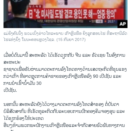
ແມ່ຍິງຄົນນຶ່ງ ພວມເບິ່ງຂ່າວໂທລະພາບ ເກົາຫຼີເໜືອ ຍິງລູກສອນໄຟ ທີ່ສະຖານີລົດ
ໄຟແຫ່ງນຶ່ງ ໃນນະຄອນຫຼວງໂຊລ. (15 ກັນຍາ 2017)
ເມື່ອບໍ່ດົນມານີ້ ສະຫະລັດ ໄດ້ເຮັດວຽກກັບ ຈີນ ແລະ ຣັດເຊຍ ໃນອົງການ
ສະຫະປະ
ຊາຊາດເພື່ອຮັບຜ່ານມາດຕະການລົງໂທດທາງດ້ານເສດຖະກິດທີ່ຮຸນແຮງ
ກວ່າເກົ່າ ທີ່ອາດຫຼຸດການຄ້າຂາຍຂອງເກົາຫຼີເໜືອລົງ 90 ເປີເຊັນ ແລະ
ການນຳເຂົ້ານໍ້າມັນ 30
ເປີເຊັນ.
ນອກນັ້ນ ສະຫະລັດຍັງໄດ້ວາງມາດຕະການລົງໂທດສຳຮອງ ຕໍ່ບັນດາ
ບໍລິສັດສາກົນ ທີ່ເຮັດທຸລະກິດກັບລະບອບການປົກຄອງຄິມຈອງອຸນ ແລະ
ໄດ້ຮຽກຮ້ອງໃຫ້ປະເທດ
ອື່ນໆຫ້າມພວກພະນັກງານເກົາຫຼີເໜືອແລະຈຳກັດສາຍພົວພັນທາງການ