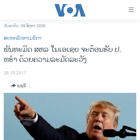
ລິ້ງ
ສຳຫລັບ
ເຂົ້າ
ວັນອາທິດ, 09 ສິງຫາ 2026
ຫາ
ໂຮມເພຈ
ສະຫະລັດອາເມຣິກາ
ຂ້າມ
ລາວ
ພັນທະມິດ ສຫລ ໃນເອເຊຍ ຈະຕ້ອນຮັບ ປ.
ຂ້າມ
ອາເມຣິກາ
ທຣຳ ດ້ວຍຄວາມລະມັດລະວັງ
ຂ້າມ
ໄປ
ການເລືອກຕັ້ງ ປະທານາທີບໍດີ ສະຫະລັດ 2024
ຫາ
26,10,2017
ຂ່າວ​ຈີນ
ຊອກ
ແຊຣ໌
ຄົ້ນ
ໂລກ
ເອເຊຍ
ອິດສະຫຼະພາບດ້ານການຂ່າວ
ຊີວິດຊາວລາວ
ຊຸມຊົນຊາວລາວ