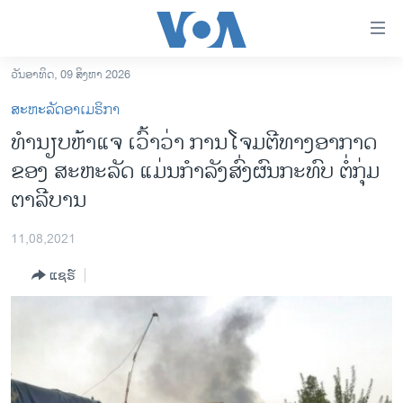
ລິ້ງ
ສຳຫລັບ
ເຂົ້າ
ວັນອາທິດ, 09 ສິງຫາ 2026
ຫາ
ໂຮມເພຈ
ສະຫະລັດອາເມຣິກາ
ຂ້າມ
ລາວ
ທຳນຽບຫ້າແຈ ເວົ້າວ່າ ການໂຈມຕີທາງອາກາດ
ຂ້າມ
ອາເມຣິກາ
ຂອງ ສະຫະລັດ ແມ່ນກຳລັງສົ່ງຜົນກະທົບ ຕໍ່ກຸ່ມ
ຂ້າມ
ໄປ
ການເລືອກຕັ້ງ ປະທານາທີບໍດີ ສະຫະລັດ 2024
ຕາລີບານ
ຫາ
ຂ່າວ​ຈີນ
ຊອກ
11,08,2021
ຄົ້ນ
ໂລກ
ແຊຣ໌
ເອເຊຍ
ອິດສະຫຼະພາບດ້ານການຂ່າວ
ຊີວິດຊາວລາວ
ຊຸມຊົນຊາວລາວ