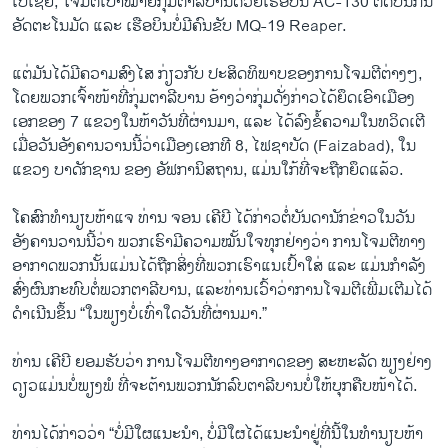
ເປີເຊຍ, ໂຈມຕີເປົ້າໝາຍກຸ່ມຕາລີບານດ້ວຍເຮືອບິນ AC-130 ຕິດປືນກົນ
ອັດຕະໂນມັດ ແລະ ເຮືອບິນບໍ່ມີຄົນຂັບ MQ-19 Reaper.
ແຕ່ມັນໄດ້ມີຄວາມສົງໄສ ກ່ຽວກັບ ປະສິດທິພາບຂອງການໂຈມຕີຕ່າງໆ,
ໂດຍພວກເຈົ້າໜ້າທີ່ກຸ່ມຕາລີບານ ອ້າງວ່າກຸ່ມດັ່ງກ່າວໄດ້ຍຶດເອົາເມືອງ
ເອກຂອງ 7 ແຂວງໃນຫ້າວັນທີ່ຜ່ານມາ, ແລະ ໄດ້ລົງຂໍ້ຄວາມໃນທວິດເຕີ
ເມື່ອວັນອັງຄານວານນີ້ວ່າເມືອງເອກທີ 8, ໄຟຊາບັດ (Faizabad), ໃນ
ແຂວງ ບາດັກຊານ ຂອງ ອັຟການິສຖານ, ແມ່ນໃກ້ທີ່ຈະຖືກຍຶດແລ້ວ.
ໂຄສົກທຳນຽບຫ້າແຈ ທ່ານ ຈອນ ເຄີບີ ໄດ້ກ່າວຕໍ່ບັນດານັກຂ່າວໃນວັນ
ອັງຄານວານນີ້ວ່າ ພວກເຮົາມີຄວາມໝັ້ນໃຈທຸກຢ່າງວ່າ ການໂຈມຕີທາງ
ອາກາດພວກນັ້ນແມ່ນໄດ້ຖືກສິ່ງທີ່ພວກເຮົາແນເປົ້າໃສ່ ແລະ ແມ່ນກຳລັງ
ສົ່ງຜົນກະທົບຕໍ່ພວກຕາລີບານ, ແລະທ່ານເວົ້າວ່າການໂຈມຕີເພີ່ມເຕີມໄດ້
ດຳເນີນຂຶ້ນ “ໃນພຽງບໍ່ເທົ່າໃດວັນທີ່ຜ່ານມາ.”
ທ່ານ ເຄີບີ ຍອມຮັບວ່າ ການໂຈມຕີທາງອາກາດຂອງ ສະຫະລັດ ພຽງຢ່າງ
ດຽວແມ່ນບໍ່ພຽງພໍ ທີ່ຈະຕ້ານພວກນັກລົບຕາລີບານບໍ່ໃຫ້ບຸກຄືບໜ້າໄດ້.
ທ່ານໄດ້ກ່າວວ່າ “ບໍ່ມີໃຜແນະນຳ,​ ບໍ່ມີໃຜໄດ້ແນະນຳຢູ່ທີ່ນີ້ໃນທຳນຽບຫ້າ