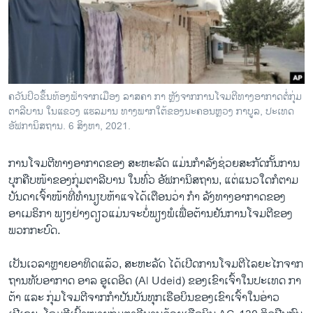
ວິທະຍາສາດ-ເທັກໂນໂລຈີ
ທຸລະກິດ
ພາສາອັງກິດ
ວີດີໂອ
ຄວັນປິວຂຶ້ນທ້ອງຟ້າຈາກເມືອງ ລາສຄາ ກາ ຫຼັງຈາກການໂຈມຕີທາງອາກາດຕໍ່ກຸ່ມ
ສຽງ
ຕາລີບານ ໃນແຂວງ ແຮລມານ ທາງພາກໃຕ້ຂອງນະຄອນຫຼວງ ກາບູລ, ປະເທດ
ອັຟການິສຖານ. 6 ສິງຫາ, 2021.
ລາຍການກະຈາຍສຽງ
ຕິດຕາມພວກເຮົາ ທີ່
ການໂຈມຕີທາງອາກາດຂອງ ສະຫະລັດ ແມ່ນກຳລັງຊ່ວຍສະກັດກັ້ນການ
ລາຍງານ
ບຸກຄືບໜ້າຂອງກຸ່ມຕາລີບານ ໃນທົ່ວ ອັຟການິສຖານ, ແຕ່ແນວໃດກໍຕາມ
ບັນດາເຈົ້າໜ້າທີ່ທຳນຽບຫ້າແຈໄດ້ເຕືອນວ່າ ກຳ ລັງທາງອາກາດຂອງ
ອາເມຣິກາ ພຽງຢ່າງດຽວແມ່ນຈະບໍ່ພຽງພໍເພື່ອຕ້ານຢັນການໂຈມຕີຂອງ
ພາສາຕ່າງໆ
ພວກກະບົດ.
ເປັນເວລາຫຼາຍອາທິດແລ້ວ, ສະຫະລັດ ໄດ້ເປີດການໂຈມຕີໄລຍະໄກຈາກ
ຖານທັບອາກາດ ອາລ ອູເດອິດ (Al Udeid) ຂອງເຂົາເຈົ້າໃນປະເທດ ກາ
ຕ້າ ແລະ ກຸ່ມໂຈມຕີຈາກກຳປັນບັນທຸກເຮືອບິນຂອງເຂົາເຈົ້າໃນອ່າວ