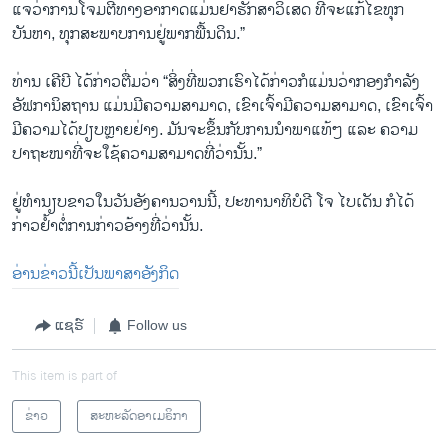
ແຈວ່າການໂຈມຕີທາງອາກາດແມ່ນຢາຮັກສາວິເສດ ທີ່ຈະແກ້ໄຂທຸກ
ບັນຫາ, ທຸກສະພາບການຢູ່ພາກພື້ນດິນ.”
ທ່ານ ເຄີບີ ໄດ້ກ່າວຕື່ມວ່າ “ສິ່ງທີ່ພວກເຮົາໄດ້ກ່າວກໍແມ່ນວ່າກອງກຳລັງ
ອັຟການິສຖານ ແມ່ນມີຄວາມສາມາດ, ເຂົາເຈົ້າມີຄວາມສາມາດ, ເຂົາເຈົ້າ
ມີຄວາມໄດ້ປຽບຫຼາຍຢ່າງ. ມັນຈະຂຶ້ນກັບການນຳພາແທ້ໆ ແລະ ຄວາມ
ປາຖະໜາທີ່ຈະໃຊ້ຄວາມສາມາດທີ່ວ່ານັ້ນ.”
ຢູ່ທຳນຽບຂາວໃນວັນອັງຄານວານນີ້, ປະທານາທິບໍດີ ໂຈ ໄບເດັນ ກໍໄດ້
ກ່າວຢໍ້າຕໍ່ການກ່າວອ້າງທີ່ວ່ານັ້ນ.
ອ່ານຂ່າວນີ້ເປັນພາສາອັງກິດ
ແຊຣ໌
Follow us
This item is part of
ຂ່າວ
ສະຫະລັດອາເມຣິກາ