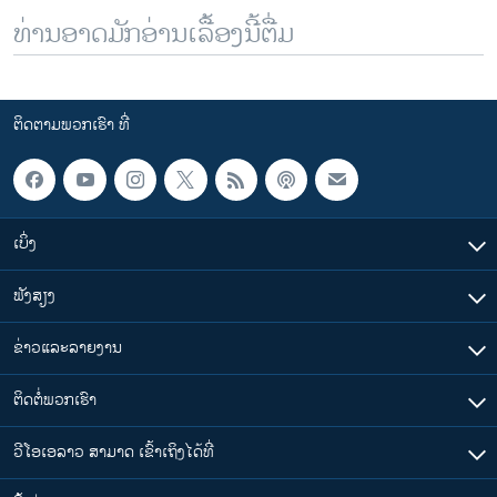
ທ່ານອາດມັກອ່ານເລື້ອງນີ້ຕື່ມ
ຕິດຕາມພວກເຮົາ ທີ່
ເບິ່ງ
ຟັງສຽງ
ຂ່າວແລະລາຍງານ
ຕິດຕໍ່ພວກເຮົາ
ວີໂອເອລາວ ສາມາດ ເຂົ້າເຖິງໄດ້ທີ່