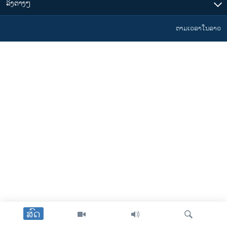
​ລິ້ງ​ຕ່າງໆ
ຕາມເວລາໃນລາວ
ສົດ