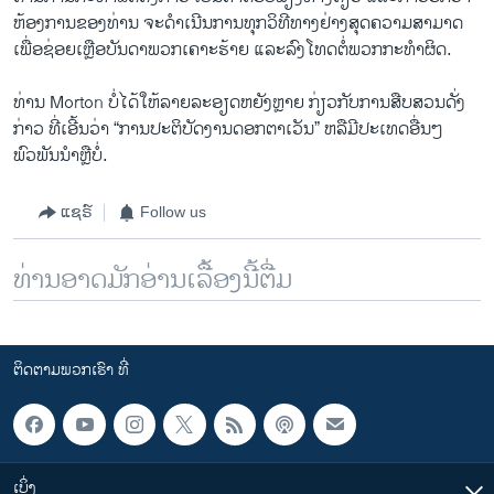
ຫ້ອງການ​ຂອງ​ທ່ານ ຈະ​ດຳ​ເນີນ​ການ​ທຸກ​ວິທີ​ທາງຢ່າງ​ສຸດ​ຄວາ​ມສາມາດ ​
ເພື່ອ​ຊ່ອຍ​ເຫຼືອບັນດາ​ພວກ​ເຄາະ​ຮ້າຍ ​ແລະລົງ​ໂທດ​ຕໍ່​ພວກ​ກະທຳ​ຜິດ.
ທ່ານ Morton ​ບໍ່ໄດ້ໃຫ້​ລາຍ​ລະອຽດ​ຫຍັງ​ຫຼາຍ​ ກ່ຽວ​ກັບ​ການ​ສືບສວນດັ່ງ
ກ່າວ ທີ່​ເອີ້ນວ່າ ​“ການ​ປະຕິບັດ​ງານ​ດອກ​ຕາ​ເວັນ” ຫລື​ມີ​ປະ​ເທດ​ອື່ນໆ​
ພົວພັນ​ນຳຫຼືບໍ່.
ແຊຣ໌
Follow us
ທ່ານອາດມັກອ່ານເລື້ອງນີ້ຕື່ມ
ຕິດຕາມພວກເຮົາ ທີ່
ເບິ່ງ