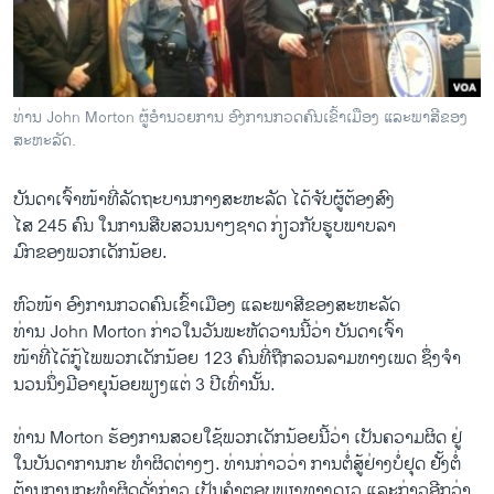
ວິທະຍາສາດ-ເທັກໂນໂລຈີ
ທຸລະກິດ
ພາສາອັງກິດ
ທ່ານ John Morton ຜູ້ອຳນວຍການ ອົງການກວດຄົນເຂົ້າເມືອງ ແລະພາສີຂອງ
ວີດີໂອ
ສະຫະລັດ.
ສຽງ
ບັນດາເຈົ້າ​ໜ້າ​ທີ່ລັດຖະບານ​ກາງສະຫະລັດ ​ໄດ້​ຈັບຜູ້​ຕ້ອງ​ສົງ​
ລາຍການກະຈາຍສຽງ
ໄສ 245 ຄົນ ​ໃນ​ການ​ສືບສວນ​ນາໆ​ຊາດ ກ່ຽວ​ກັບ​ຮູບພາບ​ລາ
ຕິດຕາມພວກເຮົາ ທີ່
ມົກ​ຂອງພວກເດັກນ້ອຍ.
ລາຍງານ
ຫົວໜ້າ​ ອົງການກວດ​ຄົນ​ເຂົ້າ​ເມື​ອງ ​ແລະ​ພາສີຂອງສະຫະລັດ ​
ທ່າ​ນ John Morton ກ່າວໃນ​ວັນ​ພະຫັດ​ວານ​ນີ້ວ່າ ບັນດາ​ເຈົ້າ
ພາສາຕ່າງໆ
​ໜ້າ​ທີ່​ໄດ້​ກູ້​ໄພພວກ​ເດັ​ກນ້ອຍ 123 ຄົນ​ທີ່​ຖືກ​ລວນ​ລາມທາງ​ເພດ ຊຶ່ງຈໍາ
ນວນ​ນຶ່ງ​ມີ​ອາຍຸ​ນ້ອຍ​ພຽງ​ແ​ຕ່ 3 ປີ​ເທົ່າ​ນັ້ນ.
ທ່ານ Morton ຮ້ອງ​ການ​ສວຍ​ໃຊ້​ພວກ​ເດັກນ້ອຍນີ້​ວ່າ ​ເປັນຄວາມ​ຜິດ ຢູ່​
ໃນ​ບັນດາການ​ກະ ທໍາ​ຜິດ​ຕ່າງໆ. ທ່ານກ່າວ​ວ່າ ການ​ຕໍ່ສູ້​ຢ່າງ​ບໍ່​ຢຸດ ຢັ້ງຕໍ່​
ຕ້ານການ​ກະທໍາ​ຜິດ​ດັ່ງກ່າວ ​ເປັນ​ຄໍາ​ຕອບພຽງທາງ​ດຽວ ​ແລະ​ກ່າວ​ອີກ​ວ່າ