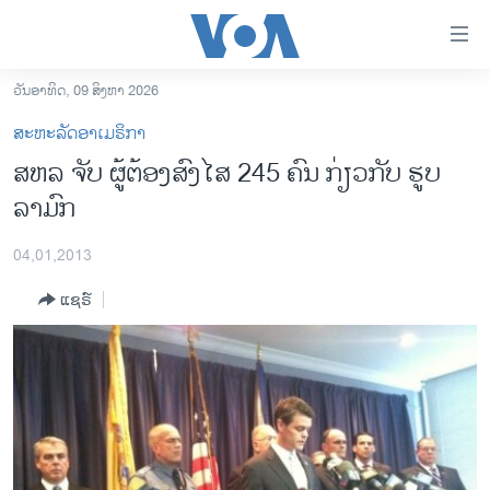
ລິ້ງ
ສຳຫລັບ
ເຂົ້າ
ວັນອາທິດ, 09 ສິງຫາ 2026
ຫາ
ໂຮມເພຈ
ສະຫະລັດອາເມຣິກາ
ຂ້າມ
ລາວ
ສຫລ ຈັບ ຜູ້ຕ້ອງສົງໄສ 245 ຄົນ ກ່ຽວກັບ ຮູບ
ຂ້າມ
ອາເມຣິກາ
ລາມົກ
ຂ້າມ
ໄປ
ການເລືອກຕັ້ງ ປະທານາທີບໍດີ ສະຫະລັດ 2024
ຫາ
04,01,2013
ຂ່າວ​ຈີນ
ຊອກ
ແຊຣ໌
ຄົ້ນ
ໂລກ
ເອເຊຍ
ອິດສະຫຼະພາບດ້ານການຂ່າວ
ຊີວິດຊາວລາວ
ຊຸມຊົນຊາວລາວ