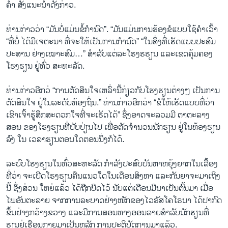
ຄໍາ ສັ່ງແນະນໍາດັ່ງກ່າວ.
ທ່ານກ່າວວ່າ “ມັນບໍ່ແມ່ນຂໍ້ກໍານົດ”. “ມັນແມ່ນການຮ້ອງຂໍແບບໃຊ້ຄໍາເວົ້າ
“ທີ່ບໍ່ ໄດ້ມີເຈຕະນາ ທີ່ຈະໃຫ້ເປັນການກໍານົດ” “ໃນສິ່ງທີ່ເຮັດແບບປະສົມ
ປະສານ ຢ່າງເໝາະສົມ…” ສໍາລັບແຕ່ລະໂຮງຮຮຽນ ແລະເຂດຄຸ້ມຄອງ
ໂຮງຮຽນ ຢູ່ທົ່ວ ສະຫະລັດ.
ທ່ານກ່າວອີກວ່ “ການຕັດສິນໃຈເຫລົ່ານີ້ກ່ຽວກັບໂຮງຮຽນຕ່າງໆ ເປັນການ
ຕັດສິນໃຈ ຢູ່ໃນລະດັບທ້ອງຖິ່ນ.” ທ່ານກ່າວອີກວ່າ “ຂໍໃຫ້ເຮັດແບບທີ່ວ່າ
ເຂົາເຈົ້າຮູ້ສຶກສະດວກໃຈທີ່ຈະເຮັດໄດ້” ຊຶ່ງອາດຈະລວມມີ ຕາຕະລາງ
ສອນ ຂອງໂຮງຮຽນທີ່ປັບປ່ຽນໄປ ເພື່ອຕັດຈໍານວນນັກຮຽນ ຢູ່ໃນຫ້ອງຮຽນ
ລົງ ໃນ ເວລາຮຽນຕອນໃດຕອນນຶ່ງກໍໄດ້.
ລະບົບໂຮງຮຽນໃນທົ່ວສະຫະລັດ ກໍາລັງປະສົບບັນຫາຫຍຸ້ງຍາກໃນເລື້ອງ
ທີ່ວ່າ ຈະເປີດໂຮງຮຽນຄືນແນວໃດໃນເດືອນສິງຫາ ແລະກັນຍາຈະມາເຖິງ
ນີ້ ຊຶ່ງສ່ວນ ໃຫຍ່ແລ້ວ ໄດ້ຖືກປິດໄວ້ ນັບແຕ່ເດືອນມີນາເປັນຕົ້ນມາ ເມື່ອ
ໄພອັນຕະລາຍ ຈາກການລະບາດຢ່າງໜັກຂອງໄວຣັສໂຄໂຣນາ ໄດ້ປາກົດ
ຂຶ້ນຢ່າງກວ້າງຂວາງ ແລະມີການສອນທາງອອນລາຍສໍາລັບນັກຮຽນທີ່
ຮຽນຢູ່ເຮືອນກາຍມາເປັນຫລັກ ການປະຕິບັດການມາແລ້ວ.