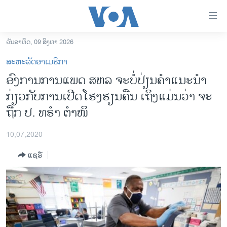
ລິ້ງ
ສຳຫລັບ
ເຂົ້າ
ວັນອາທິດ, 09 ສິງຫາ 2026
ຫາ
ໂຮມເພຈ
ສະຫະລັດອາເມຣິກາ
ຂ້າມ
ລາວ
ອົງການການແພດ ສຫລ ຈະບໍ່ປ່ຽນຄໍາແນະນໍາ
ຂ້າມ
ອາເມຣິກາ
ກ່ຽວກັບການເປີດໂຮງຮຽນຄືນ ເຖິງແມ່ນວ່າ ຈະ
ຂ້າມ
ໄປ
ການເລືອກຕັ້ງ ປະທານາທີບໍດີ ສະຫະລັດ 2024
ຖືກ ປ. ທຣໍາ ຕໍາໜິ
ຫາ
ຂ່າວ​ຈີນ
ຊອກ
10,07,2020
ຄົ້ນ
ໂລກ
ແຊຣ໌
ເອເຊຍ
ອິດສະຫຼະພາບດ້ານການຂ່າວ
ຊີວິດຊາວລາວ
ຊຸມຊົນຊາວລາວ