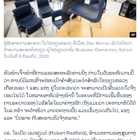
ວິທະຍາສາດ-ເທັກໂນໂລຈີ
ທຸລະກິດ
ພາສາອັງກິດ
ວີດີໂອ
ຜູ້ຮັກສາຄວາມສະອາດ ໃນໂຮງຮຽນຫລວງ ທີ່ເມືອງ Des Moines ລັດໄອໂອວາ
ສຽງ
ທໍາຄວາມສະອດຫ້ອງຮຽນ ຢູ່ໂຮງຮຽນປະຖົມ Brubaker Elementary School
ໃນວັນທີ 8 ກໍລະກົດ, 2020
ລາຍການກະຈາຍສຽງ
ຕິດຕາມພວກເຮົາ ທີ່
ຫົວໜ້າເຈົ້າໜ້າທີ່ການແພດສະຫະລັດທ່ານນຶ່ງ ກ່າວໃນວັນພະຫັດວານນີ້
ລາຍງານ
ວ່າ ທ່ານບໍ່ມີແຜນທີ່ຈະຜ່ອນເບົາຄໍາສັ່ງແນະນໍາສໍາລັບໂຮງຮຽນຫລວງ
ເກືອບຮອດ 1 ແສນ ແຫ່ງ ຢູ່ໃນປະເທດວ່າ ຈະສາມາດເປີດຄືນແບບໃດຈຶ່ງ
ປອດໄພໄດ້ ໃນຫລາຍອາທິດຂ້າງໜ້ານີ້ ໃນຂະນະທີ່ມີການເພີ້ມຂຶ້ນຂອງ
ພາສາຕ່າງໆ
ການລະບາດຂອງໄວຣັສໂຄໂຣນາຢ່າງໜັກ ເຖິງແມ່ນວ່າ ປະທານາທິບໍດີດໍ
ໂນລ ທຣໍາ ຈະຕໍາໜິວ່າ ມາດຕະຖານນັ້ນ ແມ່ນເຂັ້ມງວດເກີນໄປ, ແພງ
ແລະ “ບໍ່ເໝາະ ກັບສະພາບຕົວຈິງຫລາຍ.”
ດຣ. ໂຣເບີດ ເຣດຟຽວດ໌ (Robert Redfield), ອໍານວຍການຂອງສູນກາງ