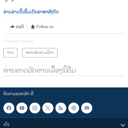
ອ່ານຂ່າວນີ້ເພີ້ມເປັນພາສາອັງກິດ
ແຊຣ໌
Follow us
This item is part of
ຂ່າວ
ສະຫະລັດອາເມຣິກາ
ທ່ານອາດມັກອ່ານເລື້ອງນີ້ຕື່ມ
ຕິດຕາມພວກເຮົາ ທີ່
ເບິ່ງ