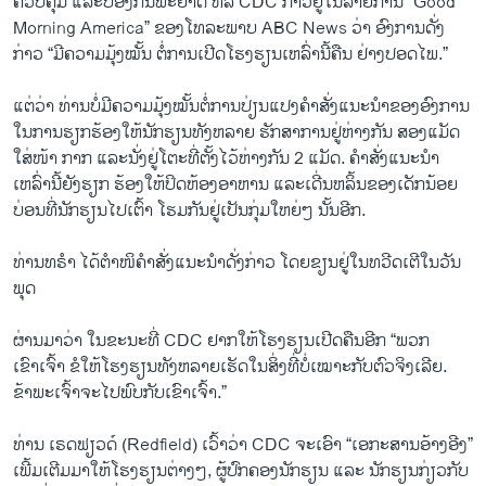
ຄວບຄຸມ ແລະປ້ອງກັນພະຍາດ ຫລື CDC ກ່າວຢູ່ໃນລາຍການ “Good
Morning America” ຂອງໂທລະພາບ ABC News ວ່າ ອົງການດັ່ງ
ກ່າວ “ມີຄວາມມຸ້ງໝັ້ນ ຕໍ່ການເປີດໂຮງຮຽນເຫລົ່ານີ້ຄືນ ຢ່າງປອດໄພ.”
ແຕ່ວ່າ ທ່ານບໍ່ມີຄວາມມຸ້ງໝັ້ນຕໍ່ການປ່ຽນແປງຄໍາສັ່ງແນະນໍາຂອງອົງການ
ໃນການຮຽກຮ້ອງໃຫ້ນັກຮຽນທັງຫລາຍ ຮັກສາການຢູ່ຫ່າງກັນ ສອງແມັດ
ໃສ່ໜ້າ ກາກ ແລະນັ່ງຢູ່ໂຕະທີ່ຕັ້ງໄວ້ຫ່າງກັນ 2 ແມັດ. ຄໍາສັ່ງແນະນໍາ
ເຫລົ່ານີ້ຍັງຮຽກ ຮ້ອງໃຫ້ປິດຫ້ອງອາຫານ ແລະເດີ່ນຫລິ້ນຂອງເດັກນ້ອຍ
ບ່ອນທີ່ນັກຮຽນໄປເຕົ້າ ໂຮມກັນຢູ່ເປັນກຸ່ມໃຫຍ່ໆ ນັ້ນອີກ.
ທ່ານທຣໍາ ໄດ້ຕໍາໜິຄໍາສັ່ງແນະນໍາດັ່ງກ່າວ ໂດຍຂຽນຢູ່ໃນທວີດເຕີໃນວັນ
ພຸດ
ຜ່ານມາວ່າ ໃນຂະນະທີ່ CDC ຢາກໃຫ້ໂຮງຮຽນເປີດຄືນອີກ “ພວກ
ເຂົາເຈົ້າ ຂໍໃຫ້ໂຮງຮຽນທັງຫລາຍເຮັດໃນສິ່ງທີ່ບໍ່ເໝາະກັບຕົວຈິງເລີຍ.
ຂ້າພະເຈົ້າຈະໄປພົບກັບເຂົາເຈົ້າ.”
ທ່ານ ເຣດຟຽວດ໌ (Redfield) ເວົ້າວ່າ CDC ຈະເອົາ “ເອກະສານອ້າງອີງ”
ເພີ້ມເຕີມມາໃຫ້ໂຮງຮຽນຕ່າງໆ, ຜູ້ປົກຄອງນັກຮຽນ ແລະ ນັກຮຽນກ່ຽວກັບ