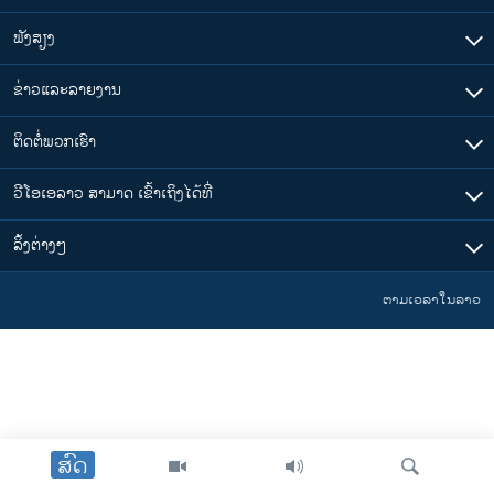
ຟັງສຽງ
ຂ່າວແລະລາຍງານ
ຕິດຕໍ່ພວກເຮົາ
ວີໂອເອລາວ ສາມາດ ເຂົ້າເຖິງໄດ້ທີ່
​ລິ້ງ​ຕ່າງໆ
ຕາມເວລາໃນລາວ
ສົດ