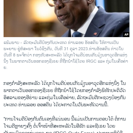
ວິທະຍາສາດ-ເທັກໂນໂລຈີ
ທຸລະກິດ
ພາສາອັງກິດ
ວີດີໂອ
ແຟ້ມພາບ - ລັດຖະມົນຕີປ້ອງກັນປະເທດ ທ່ານລອຍ ອັອສຕິນ ໃຫ້ການເປັນ
ສຽງ
ພະຍານ ຢູ່ຫໍສະພາ ໃນວໍຊິງຕັນ, ວັນທີ 31 ຕຸລາ 2023.​ທ່ານອັອສຕິນ ກ່າວໃນ
ວັນທີ 8 ພະຈິກວ່າ ກອງທັບສະຫະລັດ ໄດ້ບຸກໂຈມຕີບ່ອນເກັບມ້ຽນອາວຸດອີກແຫ່ງ
ລາຍການກະຈາຍສຽງ
ນຶ່ງ ໃນພາກຕາເວັນອອກຂອງຊີເຣຍ ທີ່ຖືກນຳໃຊ້ໂດຍ IRGC ແລະ ກຸ່ມໃນເຄືອຄ່າ
ຕິດຕາມພວກເຮົາ ທີ່
ຍ.
ລາຍງານ
ກອງກຳລັງສະຫະລັດ ໄດ້ບຸກໂຈມຕີບ່ອນເກັບມ້ຽນອາວຸດອີກແຫ່ງນຶ່ງ ໃນ
ພາກຕາເວັນອອກຂອງຊີເຣຍ ທີ່ຖືກນຳໃຊ້ໂດຍກອງກຳລັງພິທັກປະຕິວັດ
ພາສາຕ່າງໆ
ອິສລາມຂອງອີຣ່ານ ແລະກຸ່ມໃນເຄືອຄ່າຍ, ລັດຖະມົນຕີກະຊວງປ້ອງກັນ
ປະເທດ ທ່ານລອຍ ອອສຕິນ ໄດ້ປະກາດໃນວັນພະຫັດວານນີ້.
“ການໂຈມຕີປ້ອງກັນຕົນເອງທີ່ແນ່ນອນ ນີ້ແມ່ນເປັນການຕອບໂຕ້ ຕໍ່ການ
ໂຈມຕີຫຼາຍໆຄັ້ງ ຕໍ່ເຈົ້າໜ້າທີ່ສະຫະລັດໃນອີຣັກ ແລະຊີເຣຍ ໂດຍ