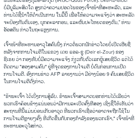
ພັນທະມິດຂອງກຸ່ມອາລ-ກຸດ (IRGC-Quds Force). ປະທານາທິບໍດີ
ບໍ່ມີບູລິມະສິດໃດ ສູງກວ່າຄວາມປອດໄພຂອງເຈົ້າໜ້າທີ່ສະຫະລັດ, ແລະ
ທ່ານໄດ້ຊີ້ນຳໃຫ້ດຳເນີນການ ໃນມື້ນີ້ ເພື່ອໃຫ້ຄວາມຈະແຈ້ງວ່າ ສະຫະລັດ
ຈະປ້ອງກັນຕົນເອງ, ບຸກຄະລາກອນ, ແລະຜົນປະໂຫຍດຂອງຕົນ,” ທ່ານ
ອັອສຕິນ ກ່າວໃນຖະແຫຼງການ.
ເຈົ້າໜ້າທີ່ທະຫານອາວຸໂສຄົນນຶ່ງ ກ່າວຕໍ່ພວກນັກຂ່າວໂດຍບໍ່ເປີດເຜີຍຊື່
ຫລັງຈາກການໂຈມຕີໃນແຂວງ ເດຍ ແອລ-ຊູ (Deir el-Zour) ຂອງ
ຊີເຣຍ ວ່າ ກອງທັບບໍ່ມີຄວາມຈະແຈ້ງ ກ່ຽວກັບຕົວເລກຜູ້ເສຍຊີວິດ ແຕ່ໄດ້
ຕິດຕາມ "ສອງສາມຄົນ" ຢູ່ທີ່ຈຸດຂອງການໂຈມຕີ ບໍ່ດົນກ່ອນການເປີດ
ການໂຈມຕີ. ອົງການຂ່າວ AFP ລາຍງານວ່າ ມີຢ່າງນ້ອຍ 9 ຄົນເສຍຊີວິດ
ໃນການໂຈມຕີດັ່ງກ່າວ.
"ຂ້າພະເຈົ້າ ໄດ້ເບິ່ງການສູ້ລົບ. ຂ້າພະເຈົ້າສາມາດບອກທ່ານໄດ້ເລີຍວ່າ
ພວກເຮົາຄ້ອນຂ້າງແນ່ນອນວ່າມີການລະເບີດຄັ້ງທີສອງ ເຊິ່ງຊີ້ໃຫ້ເຫັນວ່າ
ສະຖານທີ່ນີ້ແມ່ນບ່ອນເກັບອາວຸດ ທີ່ພວກເຮົາເຊື່ອວ່າອາດຈະຖືກໃຊ້ໃນ
ການໂຈມຕີຫຼາຍໆຄັ້ງ ທີ່ເກີດຂື້ນກັບກອງກໍາລັງຂອງພວກເຮົາ," ເຈົ້າໜ້າທີ່
ທະຫານອະວຸໂສກ່າວ.