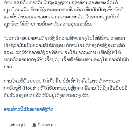
ທ່ານ ອອສຕິນ ກ່າວຕື່ມໃນຖະແຫຼງການຂອງທ່ານວ່າ ສະຫະລັດໄດ້
ກຽມພ້ອມແລ້ວ ທີ່ຈະໃຊ້ມາດຕະການເພີ່ມເຕີມ ເພື່ອປົກປ້ອງເຈົ້າໜ້າທີ່
ແລະສິ່ງອຳນວຍຄວາມສະດວກຂອງສະຫະລັດ, ໃນຂະນະດຽວກັນ ກໍ
ຮຽກຮ້ອງໃຫ້ຕ້ານການຍົກລະດັບຄວາມຮຸນແຮງຂຶ້ນ.
"ພວກເຮົາພະຍາຍາມທີ່ຈະສົ່ງຂໍ້ຄວາມທີ່ຈະແຈ້ງໄປໃຫ້ອີຣ່ານ ວ່າພວກ
ເຮົາຖືວ່າມັນເປັນຄວາມຮັບຜິດຊອບ ຕໍ່ການໂຈມຕີກອງກຳລັງສະຫະລັດ
ແລະພວກເຮົາຄາດຫວັງວ່າ ອີຣ່ານ ຈະໃຊ້ມາດຕະການ ເພື່ອຊີ້ນຳໃຫ້
ພວກຕົວແທນຂອງເຂົາ ເຈົ້າຢຸດ," ເຈົ້າໜ້າທີ່ທະຫານອະວຸໂສ ກ່າວກັບນັກ
ຂ່າວ.
ການໂຈມຕີທີ່ແນ່ນອນ ໄດ້ເກີດຂຶ້ນ ບໍ່ພໍເທົ່າໃດຊົ່ວໂມງຫລັງຈາກພວກ
ກະບົດຮູຕີ (Houthi) ທີ່ໄດ້ຮັບການໜູນຫຼັງຈາກອີຣ່ານ ໄດ້ຍິງເຮືອບິນບໍ່ມີ
ຄົນຂັບຂອງສະຫະລັດ ທີ່ບິນຢູ່ເທິງທະເລແດງ ຕົກ.
ອ່ານຂ່າວນີ້ເປັນພາສາອັງກິດ
ແຊຣ໌
Follow us