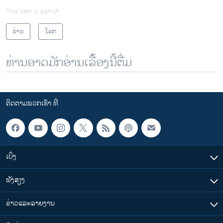
This item is part of
ຂ່າວ
ໂລກ
ທ່ານອາດມັກອ່ານເລື້ອງນີ້ຕື່ມ
ຕິດຕາມພວກເຮົາ ທີ່
ເບິ່ງ
ຟັງສຽງ
ຂ່າວແລະລາຍງານ