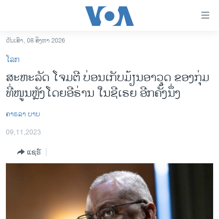
ລິ້ງ
ສຳຫລັບ
ເຂົ້າ
ວັນເສົາ, 08 ສິງຫາ 2026
ຫາ
ໂຮມເພຈ
ໂລກ
ຂ້າມ
ລາວ
ສະຫະລັດ ໂຈມຕີ​ ບ່ອນເກັບມ້ຽນອາວຸດ ​ຂອງ​ກຸ່ມ
ຂ້າມ
ອາເມຣິກາ
ທີ່ໜູນຫຼັງໂດຍອີຣ່ານ ໃນຊີເຣຍ ອີກຄັ້ງນຶ່ງ
ຂ້າມ
ໄປ
ການເລືອກຕັ້ງ ປະທານາທີບໍດີ ສະຫະລັດ 2024
ຫາ
ຄາຣລາ ບາບ
ຂ່າວ​ຈີນ
ຊອກ
09,11,2023
ຄົ້ນ
ໂລກ
ແຊຣ໌
ເອເຊຍ
ອິດສະຫຼະພາບດ້ານການຂ່າວ
ຊີວິດຊາວລາວ
ຊຸມຊົນຊາວລາວ