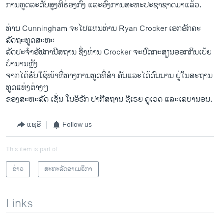
​ການ​ທູດ​ລະດັບ​ສູງ​ທີ່​ຮ່ອງ​ກົງ ​ແລະ​ອົງການ​ສະຫະ​ປະຊາຊາດມາ​ແລ້ວ.
ທ່ານ Cunningham ຈະ​ໄປ​ແທນ​ທ່ານ Ryan Crocker ​ເອກ​ອັກຄະ​
ລັດຖະທູດ​ສະຫະ
ລັດ​ປະ​ຈໍາ​ອັຟກາ​ນີສຖານ ຊຶ່ງ​ທ່ານ Crocker ຈະປົດກະສຽນ​ອອກ​ກິນ​ເບ້ຍ
ບໍານານຫຼັງ
ຈາກ​ໄດ້​ຮັບ​ໃຊ້​ໜ້າ​ທີ່​ທາງ​ການ​ທູດ​ທີ່​ສໍາ ຄັນ​ແລະ​ໄດ້​ດົນ​ນານ ຢູ່​ໃນ​ສະຖາ​ນ
ທູດ​ແຫ່ງ​ຕ່າງໆ
​ຂອງ​ສະຫະລັດ ​ເຊັ່ນ ​ໃນ​ອິຣັກ ປາ​ກີ​ສຖານ ຊີ​ເຣຍ ຄູ​ເວດ ​ແລະ​ເລ​ບາ​ນອນ.
ແຊຣ໌
Follow us
This item is part of
ຂ່າວ
ສະຫະລັດອາເມຣິກາ
Links