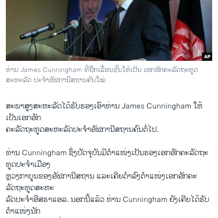
ວິທະຍາສາດ-ເທັກໂນໂລຈີ
ທຸລະກິດ
ພາສາອັງກິດ
ວີດີໂອ
ທ່ານ James Cunningham ທີ່ຖືກເລື່ອນຊັ້ນໃຫ້​ເປັນ ​ເອກ​ອັກຄະ​ລັດຖະທູດ​
ສຽງ
ສະຫະລັດ​ ປະ​ຈໍາ​ອັຟກາ​ນີສຖານ​ຄົນ​ໃໝ່.
ລາຍການກະຈາຍສຽງ
ຕິດຕາມພວກເຮົາ ທີ່
ສະພາ​ສູງ​ສະຫະລັດ​ໄດ້​ຮັບຮອງ​ເອົາ​ທ່ານ James Cunningham ​ໃຫ້​
ລາຍງານ
ເປັນ​ເອກ​ອັກ
ຄະ​ລັດຖະທູດ​ສະຫະລັດ​ປະ​ຈໍາ​ອັຟກາ​ນີສຖານ​ຄົນ​ຕໍ່​ໄປ.
ພາສາຕ່າງໆ
ທ່ານ Cunningham ຊຶ່ງ​ປັດຈຸບັນ​ມີ​ຕໍາ​ແໜ່​ງ​ເປັນ​ຮອງ​ເອກ​ອັກຄະ​ລັດ​ຖະ
ທູດ​ປະ​ຈໍາ​ເມືອງ
ຫຼວງກາ​ບູນຂອງ​ອັຟກາ​ນີສຖານ ​ແລະ​ເຄີຍ​ດໍາລົງ​ຕໍາ​ແໜ່​ງ​ເອກ​ອັກຄະ​
ລັດຖະທູດ​ສະຫະ
ລັດ​ປະ​ຈໍາ​ອີສຣາ​ແອ​ລ. ນອກ​ນີ້​ແລ້ວ ທ່ານ Cunningham ຍັງ​ເຄີຍ​ໄດ້​ຮັບ​
ຕໍາ​ແໜ່​ງນັກ