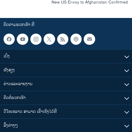
New US Envoy to Afghanistan Confirmed
ຕິດຕາມພວກເຮົາ ທີ່
ເບິ່ງ
ຟັງສຽງ
ຂ່າວແລະລາຍງານ
ຕິດຕໍ່ພວກເຮົາ
ວີໂອເອລາວ ສາມາດ ເຂົ້າເຖິງໄດ້ທີ່
​ລິ້ງ​ຕ່າງໆ