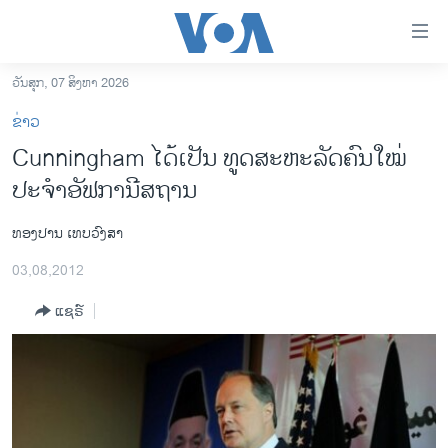
ລິ້ງ
ສຳຫລັບ
ເຂົ້າ
ວັນສຸກ, 07 ສິງຫາ 2026
ຫາ
ໂຮມເພຈ
ຂ່າວ
ຂ້າມ
ລາວ
Cunningham ໄດ້ເປັນ ​ທູດ​ສະຫະລັດຄົນໃໝ່
ຂ້າມ
ອາເມຣິກາ
ປະຈໍາອັຟການີສຖານ
ຂ້າມ
ໄປ
ການເລືອກຕັ້ງ ປະທານາທີບໍດີ ສະຫະລັດ 2024
ຫາ
ທອງປານ ເທບວົງສາ
ຂ່າວ​ຈີນ
ຊອກ
03,08,2012
ຄົ້ນ
ໂລກ
ແຊຣ໌
ເອເຊຍ
ອິດສະຫຼະພາບດ້ານການຂ່າວ
ຊີວິດຊາວລາວ
ຊຸມຊົນຊາວລາວ