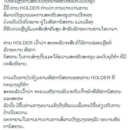
ໃນຖະແຫຼງຂ່າວສະບັບນຶ່ງທີ່ນຳອອກເຜີຍແຜ່ໃນວັນພຸດ
ວິທະຍາສາດ-ເທັກໂນໂລຈີ
ມື້ນີ້ ທ່ານ HOLDER ກ່າວວ່າ ການປາບປາມການ
ສໍ້ລາດບັງຫຼວງແລະການສະໜັບສະໜູນການປົກຄອງ
ທຸລະກິດ
ດ້ວຍຕົວບົດກົດໝາຍ ຢູ່ໃນອັຟການິສຖານ ແມ່ນເລື່ອງ
ພາສາອັງກິດ
ທີ່ຮີບດ່ວນຫຼືບູລິມມະສິດສຳຄັນສຸດ ສຳລັບລັດຖະບານທ່ານໂອບາມາ.
ວີດີໂອ
ທ່ານ HOLDER ເວົ້າວ່າ ສະຫະລັດຈະສືບຕໍ່ໃຫ້ການຊ່ອຍເຫຼືອຕໍ່
ສຽງ
ລັດຖະບານ ອັຟກາ
ນິສຖານ ໃນການສ້າງຕັ້ງແລະໃຫ້ຄວາມສະໜັບສະໜຸນ ລະບົບຍຸຕິທຳ ທີ່ມີ
ລາຍການກະຈາຍສຽງ
ຕິດຕາມພວກເຮົາ ທີ່
ປະສິດທິພາບ.
ລາຍງານ
ການເດີນທາງໄປຢ້ຽມຢາມອັຟການິສຖານຂອງທ່ານ HOLDER ທີ່
ກະຊວງຍຸຕິທຳ
ພາສາຕ່າງໆ
ສະຫະລັດເວົ້າວ່າ ຈະຮວມທັງການພົບປະກັບເຈົ້າໜ້າທີ່ອັຟການິສຖານ
ແລະສະຫະ
ລັດນັ້ນ ມີຂຶ້ນທ່າມກາງຄວາມເຄັ່ງຕຶງທີ່ພວມເພີ້ມທະວີຂຶ້ນກ່ຽວກັບການ
ດຳເນີນຄວາມ
ພະຍາຍາມໃນການປາບປາມການສໍ້ລາດບັງຫຼວງຂອງລັດ ຖະບານອັຟ
ການິສຖານ.