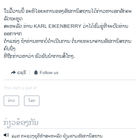
ໃນມື້ວານນີ້ ອະທິໄອຍະການຂອງອັຟການິສຖານໄດ້ກ່າວຫາເອກອັກຄະ
ລັດຖະທູດ
ສະຫະລັດ ທ່ານ KARL EIKENBERRY ວ່າໄດ້ຂົ່ມຂູ່ທີ່ຈະປົດທ່ານ
ອອກຈາກ
ຕຳແໜ່ງ ຖ້າທ່ານຫາກບໍ່ດຳເນີນການ ຕໍ່ນາຍທະນາຄານອັຟການິສຖານ
ຄົນນຶ່ງ
ທີ່ຖືກກ່າວຫາວ່າ ພົວພັນນຳການສໍ້ໂກງ.
ແຊຣ໌
Follow us
This item is part of
ຂ່າວ
ໂລກ
ກ່ຽວຂ້ອງກັນ
ລມຕ ກະຊວງຍຸຕິທຳສະຫະລັດ ຢ້ຽມຢາມອັຟການິສຖານ