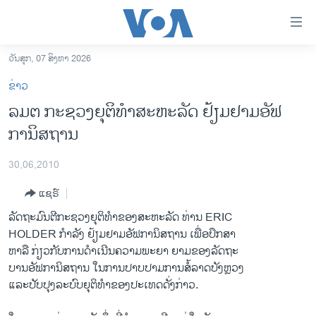
ລິ້ງ
ສຳຫລັບ
ເຂົ້າ
ວັນສຸກ, 07 ສິງຫາ 2026
ຫາ
ໂຮມເພຈ
ຂ່າວ
ຂ້າມ
ລາວ
ລມຕ ກະຊວງຍຸຕິທຳສະຫະລັດ ຢ້ຽມຢາມອັຟ
ຂ້າມ
ອາເມຣິກາ
ການິສຖານ
ຂ້າມ
ໄປ
ການເລືອກຕັ້ງ ປະທານາທີບໍດີ ສະຫະລັດ 2024
ຫາ
30,06,2010
ຂ່າວ​ຈີນ
ຊອກ
ແຊຣ໌
ຄົ້ນ
ໂລກ
ລັດຖະມົນຕີກະຊວງຍຸຕິທຳຂອງສະຫະລັດ ທ່ານ ERIC
ເອເຊຍ
HOLDER ກຳລັງ ຢ້ຽມຢາມອັຟການິສຖານ ເພື່ອປຶກສາ
ຫາລື ກ່ຽວກັບການດຳເນີນຄວາມພະຍາ ຍາມຂອງລັດຖະ
ອິດສະຫຼະພາບດ້ານການຂ່າວ
ບານອັຟການິສຖານ ໃນການປາບປາມການສໍ້ລາດບັງຫຼວງ
ຊີວິດຊາວລາວ
ແລະປັບປຸງລະບົບຍຸຕິທຳຂອງປະເທດດັ່ງກ່າວ.
ຊຸມຊົນຊາວລາວ