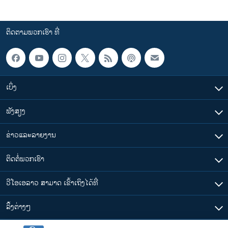
ຕິດຕາມພວກເຮົາ ທີ່
ເບິ່ງ
ຟັງສຽງ
ຂ່າວແລະລາຍງານ
ຕິດຕໍ່ພວກເຮົາ
ວີໂອເອລາວ ສາມາດ ເຂົ້າເຖິງໄດ້ທີ່
​ລິ້ງ​ຕ່າງໆ