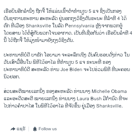
ເຮືອບິນອີກລຳນຶ່ງ ຖືກຈີ້ ໃຫ້ແລ່ນເຂົ້າຕຳທຳນຽບ 5 ແຈ ຊຶ່ງເປັນກອງ
ບັນຊາການທະຫານ ສະຫະລັດ ຢູ່ນອກກຸງວໍຊິງຕັນຂະນະ ທີ່ລຳທີ 4 ໄດ້
ຕົກ ທີ່ເມືອງ Shanksville ໃນລັດ Pennsylvania ຫຼັງຈາກພວກຜູ້
ໂດຍສານ ໄດ້ຕໍ່ສູ້ກັບພວກໂຈນອາກາດ. ເປັນທີ່ເຊື່ອກັນວ່າ ເຮືອບິນລຳທີ 4
ນີ້ ໄດ້ຖືກຈີ້ ໃຫ້ມຸ່ງໜ້າມາຍັງກຸງວໍຊິງຕັນ.
ປະທານາທິບໍດີ ບາຣັກ ໂອບາມາ ຈະລະລຶກເຖິງ ວັນຄົບຮອບດັ່ງກ່າວ ໃນ
ວັນເສົາມື້ອື່ນໃນ ພິທີໄວ້ອາໄລ ທີ່ທຳນຽບ 5 ແຈ ຂະນະທີ່ ຮອງ
ປະທານາທິບໍດີ ສະຫະລັດ ທ່ານ Joe Biden ຈະໄປຮ່ວມພິທີ ທີ່ນະຄອນ
ນິວຢອກ.
ສ່ວນສະຕີໝາຍເລກນຶ່ງ ຂອງສະຫະລັດ ທ່ານນາງ Michelle Obama
ແລະອະດີດສະຕີ ໝາຍເລກນຶ່ງ ທ່ານນາງ Laura Bush ມີກຳນົດ ທີ່ຈະ
ໄປກ່າວຄຳປາໄສ ໃນພິທີໄວ້ອາໄລ ທີ່ຈັດຂຶ້ນ ຢູ່ເມືອງ Shanksville.
ແຊຣ໌
Follow us