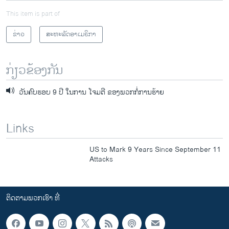
This item is part of
ຂ່າວ
ສະຫະລັດອາເມຣິກາ
ກ່ຽວຂ້ອງກັນ
ວັນຄົບຮອບ 9 ປີ ໃນການ ໂຈມຕີ ຂອງພວກກໍ່ການຮ້າຍ
Links
US to Mark 9 Years Since September 11
Attacks
ຕິດຕາມພວກເຮົາ ທີ່