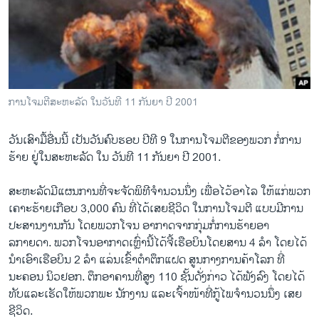
ວິທະຍາສາດ-ເທັກໂນໂລຈີ
ທຸລະກິດ
ພາສາອັງກິດ
ວີດີໂອ
ການໂຈມຕີສະຫະລັດ ໃນວັນທີ 11 ກັນຍາ ປີ 2001
ສຽງ
ວັນເສົາມື້ອື່ນນີ້ ເປັນວັນຄົບຮອບ ປີທີ 9 ໃນການໂຈມຕີຂອງພວກ ກໍ່ການ
ລາຍການກະຈາຍສຽງ
ຕິດຕາມພວກເຮົາ ທີ່
ຮ້າຍ ຢູ່ໃນສະຫະລັດ ໃນ ວັນທີ 11 ກັນຍາ ປີ 2001.
ລາຍງານ
ສະຫະລັດມີແຜນການທີ່ຈະຈັດພິທີຈຳນວນນຶ່ງ ເພື່ອໄວ້ອາໄລ ໃຫ້ແກ່ພວກ
ເຄາະຮ້າຍເກືອບ 3,000 ຄົນ ທີ່ໄດ້ເສຍຊີວິດ ໃນການໂຈມຕີ ແບບມີການ
ພາສາຕ່າງໆ
ປະສານງານກັນ ໂດຍພວກໂຈນ ອາກາດຈາກກຸ່ມກໍ່ການຮ້າຍອາ
ລກາຍດາ. ພວກໂຈນອາກາດເຫຼົ່ານີ້ໄດ້ຈີ້ເຮືອບິນໂດຍສານ 4 ລຳ ໂດຍໄດ້
ນຳເອົາເຮືອບິນ 2 ລຳ ແລ່ນເຂົ້າຕຳຕຶກແຝດ ສູນກາງການຄ້າໂລກ ທີ່
ນະຄອນ ນິວຢອກ. ຕຶກອາຄານທີ່ສູງ 110 ຊັ້ນດັ່ງກ່າວ ໄດ້ພັງລົງ ໂດຍໄດ້
ທັບແລະເຮັດໃຫ້ພວກພະ ນັກງານ ແລະເຈົ້າໜ້າທີ່ກູ້ໄພຈຳນວນນຶ່ງ ເສຍ
ຊີວິດ.