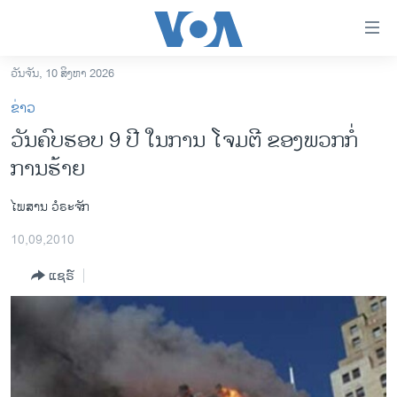
ລິ້ງ
ສຳຫລັບ
ເຂົ້າ
ວັນຈັນ, 10 ສິງຫາ 2026
ຫາ
ໂຮມເພຈ
ຂ່າວ
ຂ້າມ
ລາວ
ວັນຄົບຮອບ 9 ປີ ໃນການ ໂຈມຕີ ຂອງພວກກໍ່
ຂ້າມ
ອາເມຣິກາ
ການຮ້າຍ
ຂ້າມ
ໄປ
ການເລືອກຕັ້ງ ປະທານາທີບໍດີ ສະຫະລັດ 2024
ຫາ
ໄພສານ ວໍຣະຈັກ
ຂ່າວ​ຈີນ
ຊອກ
10,09,2010
ຄົ້ນ
ໂລກ
ແຊຣ໌
ເອເຊຍ
ອິດສະຫຼະພາບດ້ານການຂ່າວ
ຊີວິດຊາວລາວ
ຊຸມຊົນຊາວລາວ