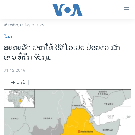
ລິ້ງ
ສຳຫລັບ
ເຂົ້າ
ວັນອາທິດ, 09 ສິງຫາ 2026
ຫາ
ໂຮມເພຈ
ໂລກ
ຂ້າມ
ລາວ
ສະຫະລັດ ຢາກໃຫ້ ອີທິໂອເປຍ ປ່ອຍຕົວ ນັກ
ຂ້າມ
ອາເມຣິກາ
ຂ່າວ ທີ່ຖືກ ຈັບກຸມ
ຂ້າມ
ໄປ
ການເລືອກຕັ້ງ ປະທານາທີບໍດີ ສະຫະລັດ 2024
ຫາ
31,12,2015
ຂ່າວ​ຈີນ
ຊອກ
ແຊຣ໌
ຄົ້ນ
ໂລກ
ເອເຊຍ
ອິດສະຫຼະພາບດ້ານການຂ່າວ
ຊີວິດຊາວລາວ
ຊຸມຊົນຊາວລາວ