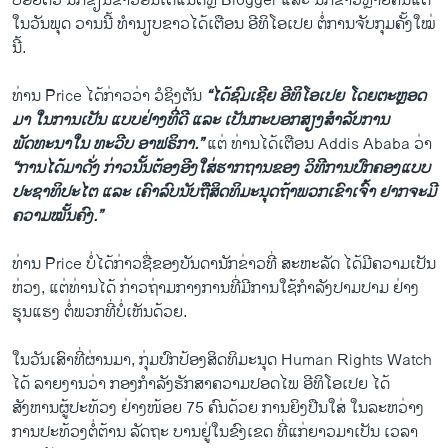
ປ່ອຍຕົວ ນັກຂຽນຂ່າວ​ອິນ​ເຕີ​ແນັດ​ຫຼື Blogger ແລະ ນັກຂ່າວຫຼາຍຄົນແຕ່
ໃນວັນພຸດ ວານນີ້ ທຳນຽບຂາວໄດ້ເຕືອນ ອີທິໂອເປຍ ຕໍ່ການຈັບກຸມຄັ້ງໃໝ່
ນີ້.
ທ່ານ Price ໄດ້ກ່າວວ່າ ວໍຊິງຕັນ
“ໄດ້ຊົມເຊີຍ ອີທິໂອເປຍ ໂດຍຕະຫຼອດ
ມາ ​ໃນການເປັນ ແບບຢ່າງທີ່ດີ ແລະ ເປັນກະບອກສຽງສຳລັບການ
ພັດທະນາໃນ ທະວີບ ອາຟຣິກາ.”
ແຕ່ ທ່ານໄດ້ເຕືອນ Addis Ababa ວ່າ
“ການໄດ້ມາດັ່ງ ກ່າວນັ້ນຕ້ອງອີງໃສ່ຮາກຖານຂອງ ວິທີການປົກຄອງ​ແບບ
ປະຊາທິປະໄຕ ແລະ ເຄົາລົບນັບຖືສິດທິມະນຸດຖ້າພວກເຂົາເຈົ້າ ຢາກຈະມີ
ຄວາມໝັ້ນຄົງ.”
ທ່ານ Price ບໍ່ໄດ້ກ່າວຊື່ຂອງບັນດານັກຂ່າວທີ່ ສະຫະລັດ ໄດ້ມີຄວາມເປັນ
ຫ່ວງ, ແຕ່ທ່ານໄດ້ ກ່າວຖ່າມກາງການທີ່​ມີ​ການໃຊ້ກຳລັງປາ​ມປາມ ຢ່າງ
ຮຸນແຮງ ຕໍ່​ພວກ​ທີ່ບໍ່ເຫັນດ້ວຍ.
ໃນວັນເສົາທີ່ຜ່ານມາ, ກຸ່ມ​ປົກ​ປ້ອງສິດທິມະນຸດ Human Rights Watch
ໄດ້ ລາຍງານວ່າ ກອງກຳລັງຮັກສາຄວາມປອດໄພ ອີທິໂອເປຍ ໄດ້
ສັງຫານຜູ້ປະທ້ວງ ຢ່າງໜ້ອຍ 75 ຄົນດ້ວຍ ການຍິງປືນໃສ່ ໃນລະຫວ່າງ
ການປະທ້ວງຕໍ່ຕ້ານ ລັດຖະ ບານຢູ່​ໃນ​ຂົ​ງ​ເຂດ ທີ່ແກ່ຍາວມາເປັນ ເວລາ