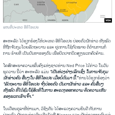
ວິທະຍາສາດ-ເທັກໂນໂລຈີ
ທຸລະກິດ
ພາສາອັງກິດ
ແຜນທີ່ປະເທດ ອີທິໂອເປຍ
ວີດີໂອ
ສະຫະລັດ ໄດ້ຮຽກຮ້ອງໃຫ້ປະເທດ ອີທິໂອເປຍ ປ່ອຍຕົວນັກຂ່າວ ທັງໝົດ
ສຽງ
ທີ່ຖືກຈັບກຸມໂດຍລັດຖະບານ ແລະ ຢຸດການໃຊ້ກົດໝາຍ ຕໍ່ຕ້ານການກໍ່
ລາຍການກະຈາຍສຽງ
ການ ຮ້າຍທີ່ ເປັນບັນຫາຂອງຕົນ ເພື່ອປິດປາກ​ປິດ​ສຽງ​ພວກຄັດຄ້ານ.
ຕິດຕາມພວກເຮົາ ທີ່
ລາຍງານ
ໂຄສົກສະພາຄວາມໝັ້ນຄົງແຫ່ງຊາດທ່ານ Ned Price ໄດ້ກ່າວ ໃນວັນ
ພຸດວານ ນີ້ວ່າ ສະຫະລັດ ແມ່ນ
“ເປັນຫ່ວງຢ່າງເລິກເຊິ່ງ ໃນການຈັບກຸມ
ນັກຂ່າວຄົນ ອື່ນໆໃນ ອີທິໂອເປຍ ເມື່ອບໍ່ດົນມາ ນີ້.”
ທ່ານໄດ້ຮຽກຮ້ອງວ່າ
ພາສາຕ່າງໆ
“ລັດຖະບານ ອີທິໂອເປຍ ຈົ່ງປ່ອຍຕົວ ບັນດານັກຂ່າວ ແລະ ຄົນອື່ນໆ
ທັງໝົດ ທີ່​ໄດ້​ຊົມ​ໃຊ້ສິດທິໃນການ ສະ​ແດງອອກຄວາມ ຄິດ​ຄວາມ​ເຫັນ
ຂອງພວກເຂົາເຈົ້າ.”
ໃນເດືອນຕຸລາທີ່ຜ່ານມາ, ວໍຊິງຕັນ ໄດ້ສະ​ແດງ​ຄວາມ​ຍິນ​ດີ ​ກັບການ