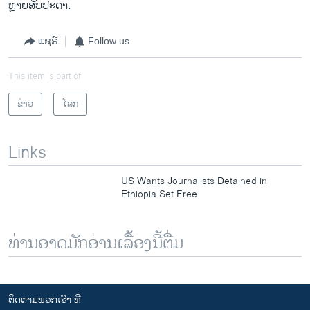
ຫຼາຍສັບປະດາ.
ແຊຣ໌
Follow us
This item is part of
ຂ່າວ
ໂລກ
Links
US Wants Journalists Detained in
Ethiopia Set Free
ທ່ານອາດມັກອ່ານເລື້ອງນີ້ຕື່ມ
ຕິດຕາມພວກເຮົາ ທີ່