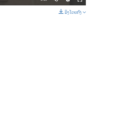
ລິງໂດຍກົງ
EMBED
SHARE