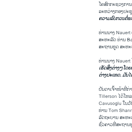
ໂຄສົກກະຊວງການຕ
ລະຫວ່າງກອງປະຊຸ
ຄວາມລົບກວນຕໍ່ພວ
ທ່ານນາງ Nauert 
ສະຫະລັດ ທ່ານ Ba
ສະຖານທູດ ສະຫະລັ
ທ່ານນາງ Nauert ໄ
ເຮັດສິ່ງຕ່າງໆໂດ
ຕ່າງປະເທດ. ມັນ
ບັນດາເຈົ້າໜ້າທີ່
Tillerson ໄດ້ໂທ
Cavusoglu ໃນວັ
ທ່ານ Tom Shanno
ລັດຖະບານ ສະຫະລັດ
ຊົ່ວຄາວທີ່ສະຖານທ