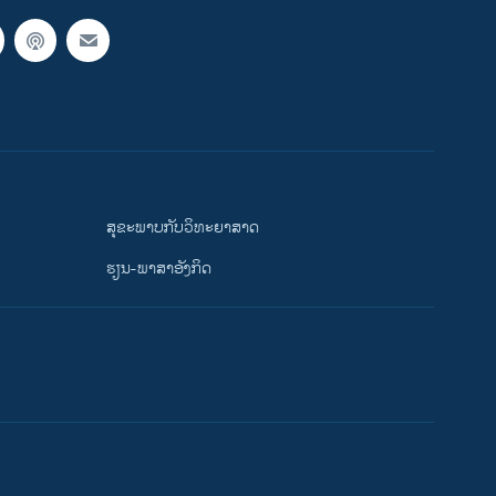
ສຸຂະພາບກັບວິທະຍາສາດ
ຮຽນ-ພາສາອັງກິດ