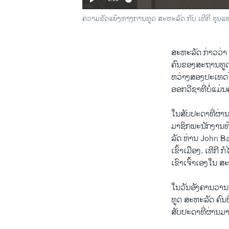
ຄວາມຂັດແຍ້ງທາງການທູດ ສະຫະລັດ ກັບ ເທີກີ ຮຸນແຮ
ສະຫະລັດ ກ່າວວ່າ ເ
ຄົນຂອງສະຖານທູດ 
ຫວ່າງສອງປະເທດໄດ້
ອອກວີຊາທີ່ບໍ່ແມ່ນ
ໃນສັບປະດາທີ່ຜ່ານມາ
ມາຊິກພະນັກງານທ
ລັດ ທ່ານ John Ba
ເຂົ້າເມືອງ. ເທີ
ເຂົາເຈົ້າເອງໃນ ສະ
ໃນວັນອັງຄານວານນ
ທູດ ສະຫະລັດ ຄົນທ
ສັບປະດາທີ່ຜ່ານມາ