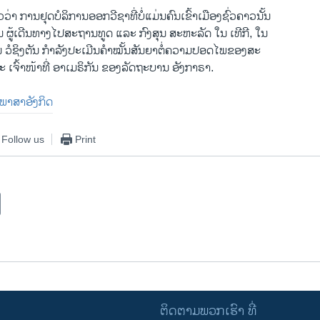
ວ່າ ການຢຸດບໍລິການອອກວີຊາທີ່ບໍ່ແມ່ນຄົນເຂົ້າເມືອງຊົ່ວຄາວນັ້ນ
 ຜູ້ເດີນທາງໄປສະຖານທູດ ແລະ ກົງສຸນ ສະຫະລັດ ໃນ ເທີກີ, ໃນ
 ວໍຊິງຕັນ ກຳລັງປະເມີນຄຳໝັ້ນສັນຍາຕໍ່ຄວາມປອດໄພຂອງສະ
 ເຈົ້າໜ້າທີ່ ອາເມຣິກັນ ຂອງລັດຖະບານ ອັງກາຣາ.
ັນພາສາອັງກິດ
Follow us
Print
ຕິດຕາມພວກເຮົາ ທີ່