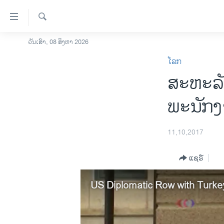
ລິ້ງ
ສຳຫລັບ
ເຂົ້າ
ຄົ້ນຫາ
ວັນເສົາ, 08 ສິງຫາ 2026
ໂຮມເພຈ
ຫາ
ໂລກ
ລາວ
ຂ້າມ
ສະຫະລັດ
ຂ້າມ
ອາເມຣິກາ
ຂ້າມ
ການເລືອກຕັ້ງ ປະທານາທີບໍດີ ສະຫະລັດ
ພະນັກງ
ໄປ
2024
ຫາ
ຂ່າວ​ຈີນ
ຊອກ
11,10,2017
ຄົ້ນ
ໂລກ
ແຊຣ໌
ເອເຊຍ
ອິດສະຫຼະພາບດ້ານການຂ່າວ
US Diplomatic Row with Turke
ຊີວິດຊາວລາວ
ຊຸມຊົນຊາວລາວ