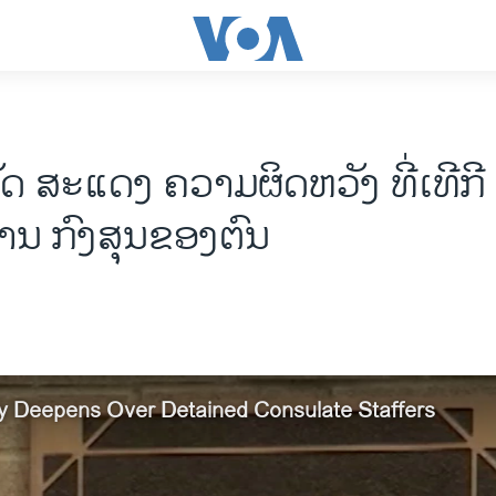
 ສະແດງ ຄວາມຜິດຫວັງ ທີ່ເທີກີ 
ານ ກົງສຸນຂອງຕົນ
y Deepens Over Detained Consulate Staffers