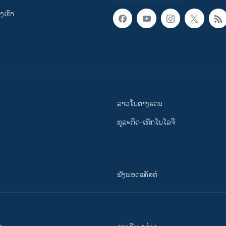
ເຮົາ
ລາວໃນຕ່າງແດນ
ທຸລະກິດ-ເທັກໂນໂລຈີ
ຟັງພອດແຄັສຕ໌