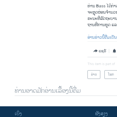
ທ່ານ Bass ໄດ້ກ່າວ
ຈະຫຼຸດຜ່ອນຈຳນວນ
ຂະນະທີ່ລັດຖະບານ
ຖານທີ່ການທູດ ແລະ
ອ່ານຂ່າວນີ້ຕື່ມເປ
ແຊຣ໌
This item is part of
ຂ່າວ
ໂລກ
ທ່ານອາດມັກອ່ານເລື້ອງນີ້ຕື່ມ
ເບິ່ງ
ຟັງສຽງ