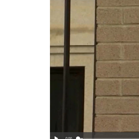
ວິທະຍາສາດ-ເທັກໂນໂລຈີ
ທຸລະກິດ
ພາສາອັງກິດ
ວີດີໂອ
ສຽງ
ລາຍການກະຈາຍສຽງ
ລາຍງານ
0:00