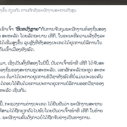
ງຂຶ້ນ ກ່ຽວກັບ ການກັກຂັງພະນັກງານສະຖານກົງສຸນ.
ຂົາເຈົ້າ
“ຜິດຫວັງຫຼາຍ”
ກັບການຈັບກຸມພະນັກງານທ້ອງຖິ່ນສອງ
ສະຫະລັດ ໂດຍລັດຖະບານ ເທີກີ, ໃນຂະນະທີ່ຄວາມເຄັ່ງຕຶງລະ
ເພີ່ມສູງຂຶ້ນ ລຸນຫຼັງທີ່ທັງສອງປະເທດໄດ້ຢຸດການບໍລິການໃນ
ຄົນເຂົ້າເມືອງທັງໝົດ.
, ເຊິ່ງເປັນຄັ້ງທີສອງໃນປີນີ້, ບັນດາເຈົ້າໜ້າທີ່ ເທີກີ ໄດ້ຈັບສະ
້ອງຖິ່ນຂອງສະຖານທູດສະຫະລັດ. ເອກອັກຄະລັດຖະທູດ ສະຫະ
ss ຕໍ່ມາໄດ້ປະກາດຢຸດການຂໍວີຊາທັງໝົດທີ່ບໍ່ແມ່ນປະເພດຄົນ
ກີ ກໍໄດ້ຕອບໂຕ້ຄືນດ້ວຍການປະກາດຢຸດການບໍລິການອອກວີຊາຂອງ
ຫະລັດ ເຊັ່ນກັນ.
ີ້, ກະຊວງການຕ່າງປະເທດ ໄດ້ຢືນຢັນວ່າ ພະນັກງານສະຖານ
ີສາມໄດ້ຖືກຮຽກຕົວໄປພົບໂດຍບັນດາເຈົ້າໜ້າທີ່ ເທີກີ ໃນທ້າຍ
. ພະນັກງານຄົນດັ່ງກ່າວບໍ່ໄດ້ຖືກຈັບຢ່າງເປັນທາງການ.