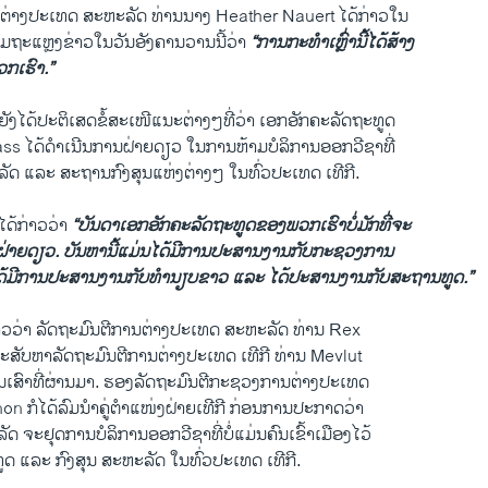
່າງປະເທດ ສະຫະລັດ ທ່ານນາງ Heather Nauert ໄດ້ກ່າວໃນ
ມຖະແຫຼງຂ່າວໃນວັນອັງຄານວານນີ້ວ່າ
“ການກະທຳເຫຼົ່ານີ້ໄດ້ສ້າງ
ກເຮົາ.”
ຍັງໄດ້ປະຕິເສດຂໍ້ສະເໜີແນະຕ່າງໆທີ່ວ່າ ເອກອັກຄະລັດຖະທູດ
ss ໄດ້ດຳເນີນການຝ່າຍດຽວ ໃນການຫ້າມບໍລິການອອກວີຊາທີ່
ດ ແລະ ສະຖານກົງສຸນແຫ່ງຕ່າງໆ ໃນທົ່ວປະເທດ ເທີກີ.
ດ້ກ່າວວ່າ
“ບັນດາເອກອັກຄະລັດຖະທູດຂອງພວກເຮົາບໍ່ມັກທີ່ຈະ
ຍຝ່າຍດຽວ. ບັນຫານີ້ແມ່ນໄດ້ມີການປະສານງານກັບກະຊວງການ
ໄດ້ມີການປະສານງານກັບທຳນຽບຂາວ ແລະ ໄດ້ປະສານງານກັບສະຖານທູດ.”
ກ່າວວ່າ ລັດຖະມົນຕີການຕ່າງປະເທດ ສະຫະລັດ ທ່ານ Rex
ລະສັບຫາລັດຖະມົນຕີການຕ່າງປະເທດ ເທີກີ ທ່ານ Mevlut
ນເສົາທີ່ຜ່ານມາ. ຮອງລັດຖະມົນຕີກະຊວງການຕ່າງປະເທດ
n ກໍໄດ້ລົມນຳຄູ່ຕຳແໜ່ງຝ່າຍເທີກີ ກ່ອນການປະກາດວ່າ
 ຈະຢຸດການບໍລິການອອກວີຊາທີ່ບໍ່ແມ່ນຄົນເຂົ້າເມືອງໄວ້
ູດ ແລະ ກົງສຸນ ສະຫະລັດ ໃນທົ່ວປະເທດ ເທີກີ.