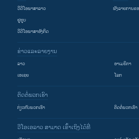
ວີດີໂອພາສາລາວ
ຟັງລາຍການຂອງ
ຢູທູບ
ວີດີໂອພາສາອັງກິດ
ຂ່າວແລະລາຍງານ
ລາວ
ອາເມຣິກາ
ເອເຊຍ
ໂລກ
ຕິດຕໍ່ພວກເຮົາ
ກ່ຽວກັບພວກເຮົາ
ຕິດຕໍ່ພວກເຮົາ
ວີໂອເອລາວ ສາມາດ ເຂົ້າເຖິງໄດ້ທີ່