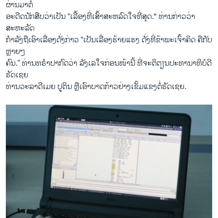
ຜ່ານມາຕໍ່
ອະດີດນັກ​ສືບວ່າ​ເປັນ​ “​ເລື້ອງທີ່ເສົ້າ​ສະຫ​ລົດ​ໃຈ​ທີ່​ສຸດ​." ທ່ານ​ກ່າວ​ວ່າ ​
ສະຫະລັດ
​ກຳລັງ​ຖືເອົາ​ເລື່ອງດັ່ງ​ກ່າວ “ເປັນ​ເລື່ອງ​ຮ້າຍ​ແຮງ ດັ່ງ​ທີ່​ຂ້າພ​ະ​ເຈົ້າ​ຄິດ ​ຄືກັບ​
ຫຼາຍໆ
​ຄົນ.” ທ່ານ​ທຣໍາປາກົດ​ວ່າ ​ລັງ​ເລ​ໃຈ​ກ່ອນໜ້ານີ້ ທີ່​ຈະ​ຕິຕຽນປະທານາທິບໍດີ
ຣັດ​ເຊຍ
ທ່ານວະລາດີເມຍ ປູ​ຕິນ ຫຼື​ເອົາ​ບາດ​ກ້າວ​ຢ່າງ​ເຂັ້ມ​ແຂງ​ຕໍ່​ຣັ​ດ​ເຊ​ຍ.