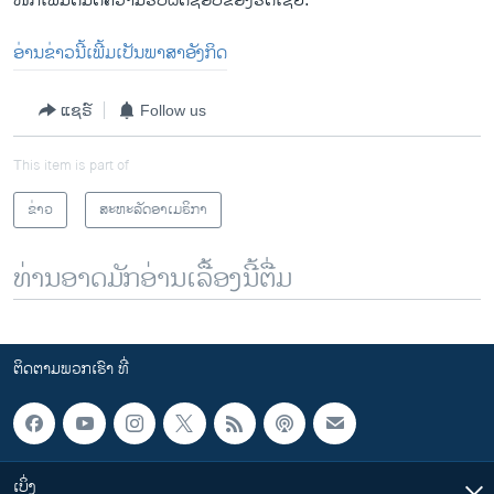
​ໜັກ​ເພີ້ມຕື່ມຕໍ່​ຄວາມ​ຮັບຜິດຊອບ​ຂອງຣັດ​ເຊຍ.”
ອ່ານຂ່າວນີ້ເພີ້ມເປັນພາສາອັງກິດ
ແຊຣ໌
Follow us
This item is part of
ຂ່າວ
ສະຫະລັດອາເມຣິກາ
ທ່ານອາດມັກອ່ານເລື້ອງນີ້ຕື່ມ
ຕິດຕາມພວກເຮົາ ທີ່
ເບິ່ງ