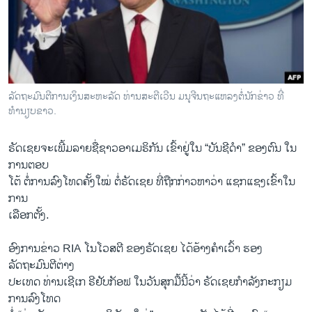
ວິທະຍາສາດ-ເທັກໂນໂລຈີ
ທຸລະກິດ
ພາສາອັງກິດ
ວີດີໂອ
ລັດຖະມົນຕີການເງິນສະຫະລັດ ທ່ານສະຕີເວີນ ມນຸຈີນຖະແຫລງຕໍ່ນັກຂ່າວ ທີ່
ສຽງ
ທຳນຽບຂາວ.
ລາຍການກະຈາຍສຽງ
ຣັດ​ເຊຍ​ຈະ​ເພີ້​ມລາຍ​ຊື່​ຊາວ​ອາ​ເມຣິກັນ ​ເຂົ້າ​ຢູ່​ໃນ “ບັນຊີ​ດຳ​” ຂອງ​ຕົນ ​ໃນ​
ຕິດຕາມພວກເຮົາ ທີ່
ການ​ຕອບ​
ລາຍງານ
ໂຕ້ ​ຕໍ່​ການ​ລົງ​ໂທດຄັ້ງ​ໃໝ່ ​ຕໍ່ຣັດ​ເຊຍ​ ທີ່ຖືກກ່າວຫາວ່າ ແຊກແຊງເຂົ້າໃນ
ການ
ເລືອກ​ຕັ້ງ.
ພາສາຕ່າງໆ
ອົງກາ​ນຂ່າວ RIA ​ໂນ​ໂວ​ສຕີ ຂອງຣັດ​ເຊຍ ​ໄດ້ອ້າງຄຳ​ເວົ້າ ​ຮອງ​
ລັດຖະມົນຕີ​ຕ່າງ
ປະ​ເທດ ທ່ານ​ເຊີ​ເກ ຣີຢັບກັອຟ ​ໃນວັນ​ສຸກມື້​ນີ້​ວ່າ ຣັດ​ເຊຍ​ກຳລັງ​ກະກຽມ​
ການ​ລົງ​ໂທດ