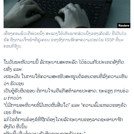
ເຄື່ອງຄອມພິວເຕີໜ່ວຍນຶ່ງ ສະແດງໃຫ້ເຫັນພາກສ່ວນນຶ່ງຂອງເຄັດລັບ ທີ່ເປັນໄວ
ຣັສ ອີງຕາມເຈົ້າໜ້າທີຢູເຄຣນ ຂອງອົງການຮັກສາຄວາມປອດໄພ ISSP ທີ່ນະ
ຄອນກິອັຽບ.
ໃນ​ວັນ​ພະຫັດ​ວານ​ນີ້ ລັດຖະບານ​ສະຫະລັດ ​ໄດ້​ຮ່ວມກັບ​ປະເທດ​ອັງກິດ
ຝຣັ່ງ ​ແລະ
ເຢຣະມັນ ​ໃນ​ການ​ໃຫ້ຄວາມສະໜັບສະໜູນຕໍ່ລອນ​ດອນທີ່ລົງຄວາມ​ເຫັນ
ວ່າ ຣັດ​ເຊຍ
​ເປັນ​ຜູ້ຮັບຜິດຊອບ ​ຕໍ່​ການ​ໂຈມ​ຕີ​ແກັສທຳລາຍ​ປະສາດ. ຖະແຫຼງ ການ​ຮ່ວ​
ມ ກ່າວ​ວ່າ
“ບໍ່​ມີ​ການອະທິບາຍທີ່ມີເຫດຜົນອື່ນໃດ” ​ແລະ “ຄວາມລົ້ມແຫລວ​ຂອງຣັ​ດ​
ເຊຍ ທີ່​ຈະ
ແກ້ໄຂຕໍ່ການຮ້ອງຂໍທີ່​ຖືກ​ຕ້ອງ​ໂດ​ຍລັດຖະບານ​ຂອງ​ລາດ​ຊະ​ອານາ​ຈັກ​
ອັງກິດ ທີ່​ເນັ້ນ