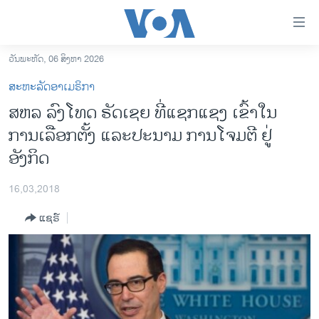
ລິ້ງ
ສຳຫລັບ
ເຂົ້າ
ວັນພະຫັດ, 06 ສິງຫາ 2026
ຫາ
ໂຮມເພຈ
ສະຫະລັດອາເມຣິກາ
ຂ້າມ
ລາວ
ສຫລ ລົງໂທດ ຣັດເຊຍ ທີ່ແຊກແຊງ ເຂົ້າໃນ
ຂ້າມ
ອາເມຣິກາ
ການເລືອກຕັ້ງ ແລະປະນາມ ການໂຈມຕີ ຢູ່
ຂ້າມ
ໄປ
ການເລືອກຕັ້ງ ປະທານາທີບໍດີ ສະຫະລັດ 2024
ອັງກິດ
ຫາ
ຂ່າວ​ຈີນ
ຊອກ
16,03,2018
ຄົ້ນ
ໂລກ
ແຊຣ໌
ເອເຊຍ
ອິດສະຫຼະພາບດ້ານການຂ່າວ
ຊີວິດຊາວລາວ
ຊຸມຊົນຊາວລາວ