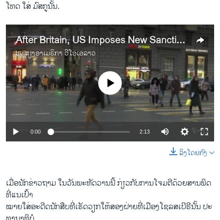
ໂທດ ​ໃສ່ ມົສກູນັ້ນ.
After Britain, US Imposes New Sanctions Against Russia
by
ສຽງອາເມຣິກາ ວີໂອເອລາວ
No media source currently available
0:00
2:13
ລິງໂດຍກົງ
ເມື່ອ​ນັກ​ຂ່າວ​ຖາມ ໃນ​ວັນ​ພະຫັດ​ວານ​ນີ້ ​ກ່ຽວ​ກັບ​ການ​ໂຈມ​ຕີ​ດ້ວຍ​ສານພິດ
ທີ່​ແນ​ເປົ້າ​
ໝາຍ​ໃສ່​ອະດີດ​ນັກ​ສືບທີ່ເຮັດວຽກໃຫ້​ສອງ​ຝ່າຍ​ທີ່ເມືອງ​ໂຊລສເບີຣີນັ້ນ ປະ
ທານາທິບໍ