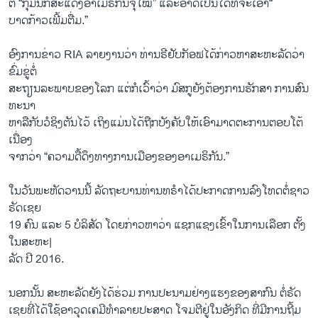
​ຕໍ່ “ກຸ່ມ​ນັກສະ​ແດງ​ອາ​ເມ​ຣິກັນ​ຈຸໃໝ່” ​ແລ​ະອາດ​ເປັນ​ໄດ້ທີ່ຈະເອົາ“​
ບາດກ້າວ​ເພີ້ມຕື່ມ.”
ອົງການ​ຂ່າວ RIA ລາຍ​ງານວ່າ ທ່ານຣີຢັບກັອຟ​ໄດ້​ກ່າວ​ຫາ​ສະຫະລັດວ່າ
ຂົ່ມຂູ່​ຕໍ່
ສະຖຽນລະພາບຂອງ​ໂລກ ​ແຕ່​ກໍເວົ້າ​ວ່າ ​ມົສກູ​ຍັງ​ຕ້ອງການ​ຮັກສາ​ ການ​ສົນ
ທະນາ
ຫາລື​ກັບ​ວໍຊິ​ງຕັນໄວ້ ​ເຖິງ​ແມ່ນ​ໄດ້​ຖືກ​ບັງຄັບ​ໃຫ້​ເອົາ​ມາດຕະການຕອບໂຕ້ ​
ເນື່ອງ​
ຈາກວ່າ “ຄວາມ​ດື້ດຶງທາງ​ການ​ເມືອງ​ຂອງອາ​ເມຣິກັນ.”
​ໃນ​ວັນ​ພະຫັດ​ວານ​ນີ້ ລັດຖະບານ​ທ່ານ​ທຣໍາ​ໄດ້​ປະກາດ​ການ​ລົງ​ໂທດ​ຕໍ່​ຊາວ​
ຣັດ​ເຊຍ
19 ຄົນ ​ແລະ​ 5 ​ບໍລິສັດ​ ໂດຍ​ກ່າວ​ຫາ​ວ່າ​ ແຊກແຊງເຂົ້າໃນການ​ເລື​ອກ ຕັ້ງ​
ໃນ​ສະຫະ|
ລັດ ​ປີ 2016.
ນອກນັ້ນ ສະຫະລັດ​ຍັງ​ໄດ້ຮ່ວມ​ ການ​ປະ​ນາ​ມຢ່າງແຮງຂອງສາກົນ​ ຕໍ່ຣັດ​
ເຊຍ​ທີ່ໄດ້​ໃຊ້ອາວຸດເຄມີທຳລາຍປະສາດ ໂຈມຕີຢູ່​ໃນ​ອັງກິດ ທີ່​ມີການ​ຖີ້ມ​