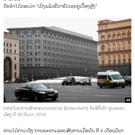
ດີທຣໍາ​ໄດ້​ຕອບ​ວ່າ “​ເບິ່ງ​ແລ້ວ​ຄື​ວ່າຣັດ​ເ​ຊຍ​ຢູ່​ເບື້ອງ​ຫຼັງ”
ກອງບັນຊາການຮັກສາຄວາມປອດໄພ ລັດຖະບານກາງ ຕຶກສີຂີ້ເທົ່າ ຢູ່ນະຄອນ
ມົສກູ ທີ 30 ທັນວາ, 2016.
ທ່ານ​ໄດ້ກ່າວເຖິງ ການ​ພະຍ​າມລອບ​ສັງຫານເມື່ອ​ວັນ ທີ 4 ​ເດືອນມີນາ