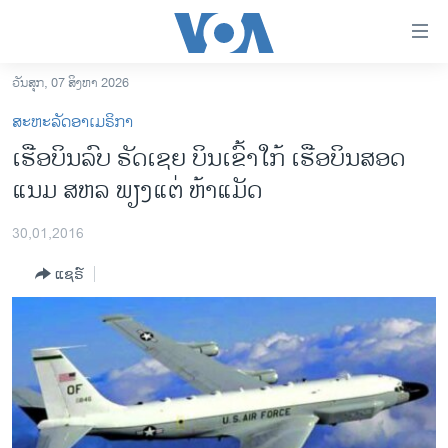
ລິ້ງ
ສຳຫລັບ
ເຂົ້າ
ວັນສຸກ, 07 ສິງຫາ 2026
ຫາ
ໂຮມເພຈ
ສະຫະລັດອາເມຣິກາ
ຂ້າມ
ລາວ
ເຮືອບິນລົບ ຣັດເຊຍ ບິນເຂົ້າໃກ້ ເຮືອບິນສອດ
ຂ້າມ
ອາເມຣິກາ
ແນມ ສຫລ ພຽງແຕ່ ຫ້າແມັດ
ຂ້າມ
ໄປ
ການເລືອກຕັ້ງ ປະທານາທີບໍດີ ສະຫະລັດ 2024
ຫາ
30,01,2016
ຂ່າວ​ຈີນ
ຊອກ
ແຊຣ໌
ຄົ້ນ
ໂລກ
ເອເຊຍ
ອິດສະຫຼະພາບດ້ານການຂ່າວ
ຊີວິດຊາວລາວ
ຊຸມຊົນຊາວລາວ