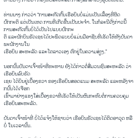
ທ່ານ​ນາງ ກ່າວ​ວ່າ ກອງທັບ​ສະຫະລັດ ກຳລັງສຶກສາ​ເບິ່ງ​ອຸບັດ​ເຫດນີ້.
ທ່ານ​ນາງ ກ່າວ​ວ່າ “ການ​ສະກັດ​ກັ້ນ​ເຮືອບິນບໍ່​ແມ່ນ​ເປັນ​ເລື້ອງທີ່​ຜິດ​
ປົກກະຕິ ແຕ່​ເປັນ​ເຫດ ການ​ທີ່​ເກີດ​ຂື້ນເປັນ​ປະຈຳ. ​ໃນ​ກໍລະນີ​ດັ່ງກ່າວ​ນີ້
ການ​ສະກັດ​ກັ້ນບໍ່ໄດ້​ເປັນໄປ​ແບບ​ປົກກະ
ຕິ ​ແລະ​ນັກ​ບິນຣັດ​ເຊຍໄດ້​ປະ​ພຶດ​ແບບ​ບໍ່​ແມ່ນ​ມື​ອາຊີບທີ່​ເຮັດ​ໃຫ້ທັງ​ບັ​ນດາ​
ພະນັກງານ​ໃນ
​ເຮືອບິນ ສະຫະລັດ ​ແລະໂຕ​ລາວ​ເອງ ຕົກ​ຢູ່​ໃນ​ຄວາມ​ສ່ຽງ.”
ນອກ​ນັ້ນບັນດາ​ເຈົ້າ​ໜ້າ​ທີ່​ທະຫານ ຍັງ​ໄດ້​ກ່າວ​ຕໍ່​ສື່​ມວນ​ຊົນສະຫະລັດ ວ່າ ​
ເຮືອບິນ​ລົບຣັດ
​ເຊຍ ​ໄດ້​ບິນ​ຢູ່​ເບື້ອງ​ຂວາ ​ຂອງ​ເຮືອບິນ​ສອດ​ແນມ ສະຫະລັດ ​ແລະ​ຫລັງ​ຈາ​
ກນັ້ນ​ໄດ້​ເຈືອກ
​ເຂົ້າ​ມາ​ຢ່າງແຮງ​ໃສ່​ເບື້ອງຂວາທີ່​ເຮັດ​ໃຫ້​ເປັນ​ຜົນ​ກະທົບ​ຕໍ່ການ​ຄວບຄຸມ​
ເຮືອບິນສະຫະລັດ.
ບັນດາ​ເຈົ້າ​ໜ້າ​ທີ່ ບໍ່​ໄດ້​ແຈ້ງ​ໃຫ້​ຊາບ​ວ່າ ​ເຮືອບິນຣັດ​ເຊຍ​ໄດ້​ຕິດ​ອາວຸດ​ ຫລື​
ບໍ່ ໃນ​ເວລາ​ນັ້ນ.