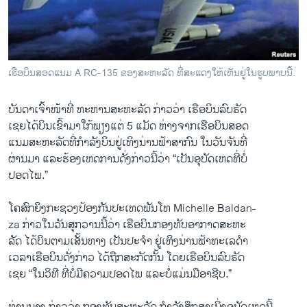
ວິທະຍາສາດ-ເທັກໂນໂລຈີ
ທຸລະກິດ
ພາສາອັງກິດ
ເຮືອບິນສອດແນມ A RC-135 ຂອງສະຫະລັດ ທີ່ສະແດງໃຫ້ເຫັນຢູ່ໃນຮູບພາບນີ້.
ວີດີໂອ
ບັນ​ດາ​ເຈົ້າ​ໜ້າ​ທີ່ ທະຫານສະຫະລັດ ກ່າວ​ວ່າ ​ເຮືອບິນ​ລົບຣັດ​
ສຽງ
ເຊຍໄດ້ບິນ​ເຂົ້າ​ມາ​ໃກ້ພຽງ​ແຕ່ 5 ​ແມັດ ຫ່າງ​ຈາກ​ເຮືອບິນ​ສອດ
ລາຍການກະຈາຍສຽງ
​ແນມສະຫະລັດທີ່​ກຳລັງ​ບິນ​ຢູ່​ເທິງ​ນ່ານ​ຟ້າ​ສາ​ກົນ ​ໃນ​ວັນ​ຈັນ​ທີ່
ຕິດຕາມພວກເຮົາ ທີ່
​ຜ່ານ​ມາ ​ແລະ​ຮ້ອງເຫດການ​ດັ່ງກ່າວນີ້​ວ່າ “​ເປັນ​ອຸບັດ​ເຫດ​ທີ່​ບໍ່​
ລາຍງານ
ປອດ​ໄພ.”
​ໂຄສົກ​ຍິງກະຊວງ​ປ້ອງ​ກັນ​ປະ​ເທດພັນໂທ Michelle Baldan-
ພາສາຕ່າງໆ
za ກ່າວໃນ​ວັນ​ສຸກວານ​ນີ້​ວ່າ ​ເຮືອບິນ​ກອງທັບ​ອາກາດສະຫະ
ລັດ ​ໄດ້​ບິນ​ຕາມ​ເສັ້ນທາງ​ ເປັນ​ປະຈຳ​ ຢູ່ເທິງນ່ານ​ຟ້າທະ​ເລ​ດຳ ​
ເວລາ​ເຮືອບິນ​ດັ່ງກ່າວ ໄດ້ຖືກ​ສະກັດ​ກັ້ນ ໂດຍ​ເຮືອບິນ​ລົບຣັດ​
ເຊຍ “​ໃນ​ວິທີ ທີ່ບໍ່​ມີ​ຄວາ​ມປອດ​ໄພ ​ແລະ​ບໍ່ແມ່ນ​ມື​ອາຊີບ.”