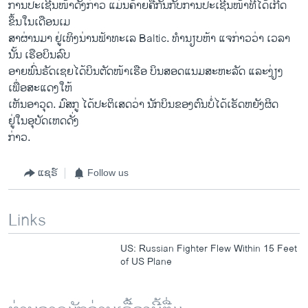
ການປະ​ເຊີນ​ໜ້າດັ່ງກ່າວ ​ແມ່ນຄ້າຍຄື​ກັນ​ກັບ​ການ​ປະ​ເຊີນ​ໜ້າ​ທີ່​ໄດ້​ເກີດ​
ຂຶ້ນ​ໃນ​ເດືອນ​ເມ
ສາຜ່ານ​ມາ ຢູ່ເທິງນ່ານ​ຟ້າ​ທະ​ເລ Baltic. ທຳນຽບຫ້າ​ ແຈ​ກ່າວ​ວ່າ ​ເວລາ​
ນັ້ນ ​ເຮືອບິນ​ລົບ
ອາຍ​ພົ່ນຣັດ​ເຊຍໄດ້​ບິນ​ຕັດ​ໜ້າ​ເຮືອ ບິນສອດ​ແນມ​ສະຫະລັດ ​ແລະ​ງ່ຽງ​
ເພື່ອ​ສະ​ແດງໃຫ້​
ເຫັນອາ​ວຸດ. ມົສກູ ​ໄດ້​ປະຕິ​ເສດວ່າ ນັກ​ບິນ​ຂອງ​ຕົນບໍ່​ໄດ້​ເຮັດ​ຫຍັງ​ຜິດ​
ຢູ່ໃນ​ອຸບັດ​ເຫດ​ດັ່ງ​
ກ່າວ.
ແຊຣ໌
Follow us
Links
US: Russian Fighter Flew Within 15 Feet
of US Plane