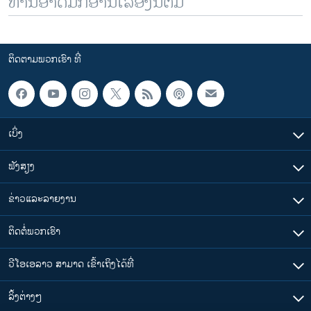
ທ່ານອາດມັກອ່ານເລື້ອງນີ້ຕື່ມ
ຕິດຕາມພວກເຮົາ ທີ່
ເບິ່ງ
ຟັງສຽງ
ຂ່າວແລະລາຍງານ
ຕິດຕໍ່ພວກເຮົາ
ວີໂອເອລາວ ສາມາດ ເຂົ້າເຖິງໄດ້ທີ່
​ລິ້ງ​ຕ່າງໆ