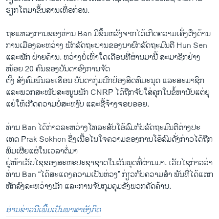
ຮຽກ​ໂຕ​ມາຂຶ້ນ​ສານ​ເທຶ່ອກ່ອນ.
ຖະ​ແຫລ​ງການ​ຂອງ​ທ່ານ Ban ​ມີຂຶ້ນ​ຫລັງ​ຈາກ​ໄດ້​ເກີດຄວາມ​ເຄັ່ງ​ຕືງດ້ານ​
ການ​ເມືອງ​ລະຫວ່າງ ພັກ​ລັດຖະບານຂອງນາຍົກລັດຖະມົນ​ຕີ Hun Sen ​
ແລະ​ພັກ ຝ່າຍ​ຄ້ານ. ຫວ່າງ​ບໍ່​ເທົ່າ​ໃດ​ເດືອນ​ທີ່​ຜ່ານ​ມາ​ນີ້ ສະມາຊິກ​ຢ່າງ​
ໜ້ອຍ 20 ຄົນ​ຂອງ​ບັນດາອົງການຈັດ
ຕັ້ງ ສັງຄົມ​ພົນລະ​ເຮືອນ ບັນດາ​ກຸ່ມປົກປ້ອງ​ສິດທິມະນຸດ ​ແລະ​ສະມາຊິກ ​
ແລະ​ພວກ​ສະໜັບສະໜູນ​ພັກ CNRP ​ໄດ້​ຖືກ​ຈັບ​ໃສ່​ຄຸກ​ໃນ​ຂໍ້​ຫາ​ນັບ​ແຕ່​ຍຸ​
ແຍ່​ໃຫ້​ເກີດ​ຄວາມ​ບໍ່​ສະຫງົບ ​ແລະ​ຊື້​ຈ້າງ​ຈອບ​ອອຍ.
ທ່ານ Ban ​ໄດ້​ກ່າວ​ລະຫວ່າງ​ໂທລະສັບໂອ້​ລົມ​ກັບລັດຖະມົນຕີ​ຕ່າງປະ​
ເທດ Prak Sokhon ຊຶ່ງ​ເນື້ອໄນ​ໃຈຄວາມ​ຂອງ​ການ​ໂອ້​ລົມ​ດັ່ງກ່າວ​ໄດ້​ຖືກ​
ພິມ​ເຜີຍແຜ່​ໃນ​ເວລາ​ຕໍ່​ມາ
​ຢູ່ໜ້າ​ເວັບ​ໄຊ​ຂອງສະຫະ​ປະຊາ​ຊາດ​ໃນ​ວັນ​ພຸດ​ທີ່​ຜ່ານ​ມາ. ​ເວັບ​ໄຊ​ກ່າວ​ວ່າ
ທ່ານ Ban “​ໄດ້​ສະ​ແດງ​ຄວາມ​ເປັນ​ຫ່ວງ” ກ່ຽວ​ກັບ​ຄວາມສຳ ພັນ​ທີ່​ໄດ້​ແຕກ​
ຫັກ​ລົງ​ລະຫວ່າງ​ພັກ ​ແລະ​ການ​ຈັບ​ກຸມ​ຄຸມ​ຂັງ​ພວກ​ຄັດຄ້ານ.​
ອ່ານຂ່າວນີເພີ້ມເປັນພາສາອັງກິດ