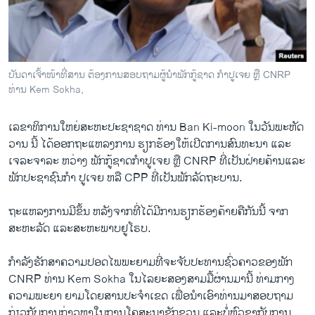
ວິທະຍາສາດ-ເທັກໂນໂລຈີ
ທຸລະກິດ
ພາສາອັງກິດ
ບັນດາເຈົ້າໜ້າທີ່ສານ ຕ້ອງການສອບຖາມຜູ້ນຳພັກກູ້ຊາດ ກຳປູ​ເຈຍ​ ຫຼື CNRP
ວີດີໂອ
ທ່ານ Kem Sokha,
ສຽງ
ເລຂາທິການ​ໃຫຍ່​ສະຫະ​ປະຊາ​ຊາດ ທ່ານ Ban Ki-moon ​ໃນ​ວັນພ​ະຫັດ​
ລາຍການກະຈາຍສຽງ
ວານ ນີ້ ​ໄດ້​ອອກ​ຖະ​ແຫລ​ງການ ຮຽກຮ້ອງ​ໃຫ້ເປີດການ​ສົນທະນາ ​ແລະ​
ຕິດຕາມພວກເຮົາ ທີ່
ເຈລະຈາ​ລ​ະ ຫວ່າງ ​ພັກ​ກູ້​ຊາດ​ກຳປູ​ເຈຍ​ ຫຼື CNRP ທີ່​ເປັນ​ຝ່າຍ​ຄ້ານແລະ​
ລາຍງານ
ພັກ​ປະຊາຊົນ​ກໍາ ປູເຈ​ຍ ຫລື CPP ທີ່ເປັນ​ພັກ​ລັດຖະບານ.
ຖະ​ແຫລ​ງການມີ​ຂຶ້ນ ຫລັງ​ຈາກ​ທີ່ໄດ້​ມີ​ການ​ຮຽກຮ້ອງຄ້າຍຄື​ກັນ​ນີ້ ຈາກ
ພາສາຕ່າງໆ
ສະຫະ​ລັດ ​ແລະ​ສະຫະພາບ​ຢູ​ໂຣບ.
ກຳລັງ​ຮັກສາ​ຄວາມ​ປອດ​ໄພພະຍາ​ມທີ່​ຈະ​ຈັບ​ປະທານ​ຊົ່ວຄາວ​ຂອງ​ພັກ
CNRP ທ່ານ Kem Sokha ​ໃນ​ໄລຍະ​ສອງ​ສາມມື້ຜ່ານມາ​ນີ້ ທ່າມກາງ
ຄວາມ​ພະຍາ ຍາມໂດຍສານ​ປະຈຳ​ເຂດ ​ເພື່ອ​ນຳ​ເອົາ​ທ່ານ​ມາສ​ອບຖາມ
ກ່ຽວ​ກັບ​ການ​ກ່າວ​ຫາໃນ​ການໂຄສະນາຊັກ​ຊວນ ​ແລະ​ບໍ່​ຫົວຊາ​ກັບ​ການ​