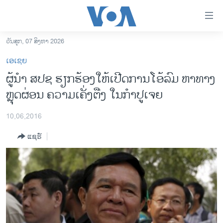
ລິ້ງ
ສຳຫລັບ
ເຂົ້າ
ວັນສຸກ, 07 ສິງຫາ 2026
ຫາ
ໂຮມເພຈ
ເອເຊຍ
ຂ້າມ
ລາວ
ຜູ້ນຳ ສປຊ ຮຽກຮ້ອງໃຫ້ເປີດການໂອ້ລົມ ຫາທາງ
ຂ້າມ
ອາເມຣິກາ
ຫຼຸດຜ່ອນ ຄວາມເຄັ່ງຕືງ ໃນກຳປູເຈຍ
ຂ້າມ
ໄປ
ການເລືອກຕັ້ງ ປະທານາທີບໍດີ ສະຫະລັດ 2024
ຫາ
10,06,2016
ຂ່າວ​ຈີນ
ຊອກ
ແຊຣ໌
ຄົ້ນ
ໂລກ
ເອເຊຍ
ອິດສະຫຼະພາບດ້ານການຂ່າວ
ຊີວິດຊາວລາວ
ຊຸມຊົນຊາວລາວ