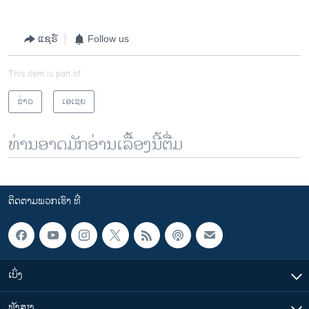
ແຊຣ໌
Follow us
This item is part of
ຂ່າວ
ເອເຊຍ
ທ່ານອາດມັກອ່ານເລື້ອງນີ້ຕື່ມ
ຕິດຕາມພວກເຮົາ ທີ່
ເບິ່ງ
ຟັງສຽງ