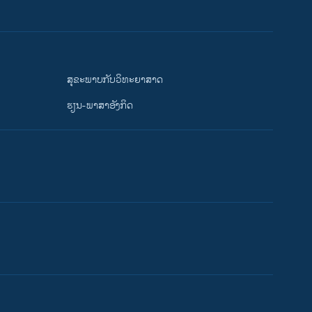
ສຸຂະພາບກັບວິທະຍາສາດ
ຮຽນ-ພາສາອັງກິດ