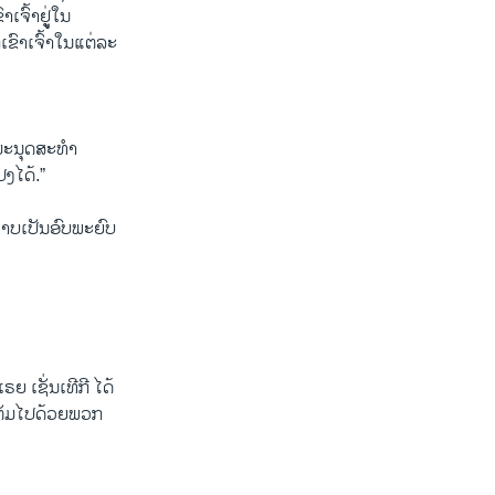
ຈົ້າຢູູ່ໃນ
ຂົາເຈົ້າໃນແຕ່ລະ
D
SHARE
ນມະນຸດສະທຳ
ປງໄດ້.”
ພາບເປັນອົບພະຍົບ
 ເຊັ່ນເທີກີ ໄດ້
ເຕັມໄປດ້ວຍພວກ