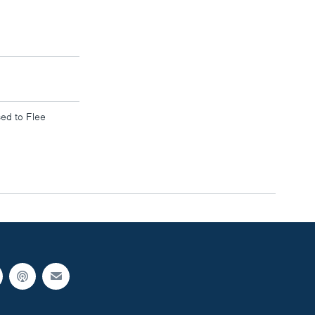
ed to Flee
width
px