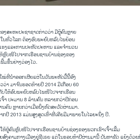
ອງສະຫະປະຊາຊາດກ່າວວ່າ ມີຜູ້ຄົນຫຼາຍ
່ໃນທົ່ວໂລກ ຕ້ອງອົບພະຍົບຫລົບໄພຍ້ອນ
ນແຮງແລະການປະຫັດປະຫານ ແລະຈຳນວນ
ັບ ໃຫ້ຫຼົບໜີໄປຈາກເຮືອນຊານບ້ານຊ່ອງຂອງ
ພີ້ມຂຶ້ນຢ່າງວ່ອງໄວ.
່ທີ່ນຳອອກເຜີຍແຜ່ໃນວັນພະຫັດມື້ນີ້ອົງ
ວ່າ ມາຈົນຮອດທ້າຍປີ 2014 ມີເກືອບ 60
ັງຄັບໃຫ້ອົບພະຍົບຫລົບໄພໜີໄປຈາກເຮືອນ
ົ້າ ປະມານ 8 ລ້ານຄົນ ຫລາຍກວ່າປີກ່ອນ
ຄົນ ຫຼາຍກວ່າເມື່ອນຶ່ງທົດສະວັດຜ່ານມາ.
າກປີ 2013 ແມ່ນສູງສຸດເທົ່າທີ່ເຄີຍມີມາພາຍໃນໄລຍະນຶ່ງ ປີ.
ຫ້ຜູ້ຄົນຫຼົບໜີໄປຈາກເຮືອນຊານບ້ານຊ່ອງຂອງພວກເຂົາເຈົ້າເລີ້ມ
ວຍສົງຄາມກາງເມືອງຢູ່ຊີເຣຍ ແຕ່ໃນຮອບຫ້າປີຜ່ານມານີ້ ບັນຫາຂັດ ແຍ້ງດ້ວ