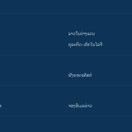
ລາວໃນຕ່າງແດນ
ທຸລະກິດ-ເທັກໂນໂລຈີ
ຟັງພອດແຄັສຕ໌
ສ
ຈອງອີເມລຂ່າວ