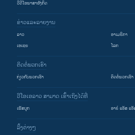
ວີດີໂອພາສາອັງກິດ
ຂ່າວແລະລາຍງານ
ລາວ
ອາເມຣິກາ
ເອເຊຍ
ໂລກ
ຕິດຕໍ່ພວກເຮົາ
ກ່ຽວກັບພວກເຮົາ
ຕິດຕໍ່ພວກເຮົາ
ວີໂອເອລາວ ສາມາດ ເຂົ້າເຖິງໄດ້ທີ່
ເຟັສບຸກ
ອາຣ໌ ແອັສ ແອັ
​ລິ້ງ​ຕ່າງໆ
ຕິດຕາມພວກເຮົາ ທີ່