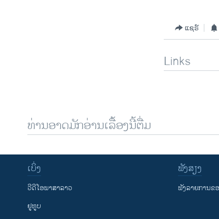
ແຊຣ໌
Links
ທ່ານອາດມັກອ່ານເລື້ອງນີ້ຕື່ມ
ເບິ່ງ
ຟັງສຽງ
ວີດີໂອພາສາລາວ
ຟັງລາຍການຂອງ
ຢູທູບ