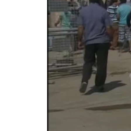
ວິທະຍາສາດ-ເທັກໂນໂລຈີ
ທຸລະກິດ
ພາສາອັງກິດ
ວີດີໂອ
ສຽງ
ລາຍການກະຈາຍສຽງ
ລາຍງານ