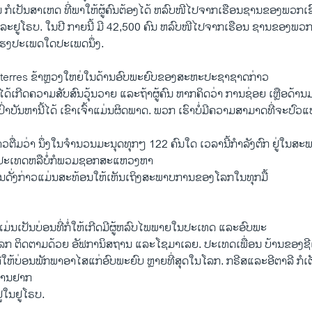
ໍເປັນສາເຫດ ທີ່ພາໃຫ້ຜູ້ຄົນຕ້ອງໄດ້ ຫລົບໜີໄປຈາກເຮືອນຊານຂອງພວກເຂົາເ
ະຢູໂຣບ. ໃນປີ ກາຍນີ້ ມີ 42,500 ຄົນ ຫລົບໜີໄປຈາກເຮືອນ ຊານຂອງພວກເ
ແຮງປະເພດໃດປະເພດນຶ່ງ.
ees
uterres ຂ້າຫຼວງໃຫຍ່ໃນດ້ານອົບພະຍົບຂອງສະຫະປະຊາຊາດກ່າວ
EMBE
ໄດ້ເກີດຄວາມສັບສົນວຸ້ນວາຍ ແລະຖ້າຜູ້ຄົນ ຫາກຄິດວ່າ ການຊ່ອຍ ເຫຼືອດ້າ
າ ວີໂອເອລາວ
່າບັນຫານີ້ໄດ້ ເຂົາເຈົ້າແມ່ນຜິດພາດ. ພວກ ເຮົາບໍ່ມີຄວາມສາມາດທີ່ຈະປົວແ
າວຕື່ມວ່າ ນຶ່ງໃນຈຳນວນມະນຸດທຸກໆ 122 ຄົນໃດ ເວລານີ້ກຳລັງຕົກ ຢູ່ໃນສະ
ນປະເທດຫລືບໍ່ກໍພວມຊອກສະແຫວງຫາ
ານດັ່ງກ່າວແມ່ນສະທ້ອນໃຫ້ເຫັນເຖິງສະພາບການຂອງໂລກໃນທຸກມື້
ແມ່ນເປັນບ່ອນທີ່ກໍ່ໃຫ້ເກີດມີຜູ້ຫລົບໄພພາຍໃນປະເທດ ແລະອົບພະ
ນໂລກ ຕິດຕາມດ້ວຍ ອັຟການິສຖານ ແລະໂຊມາເລຍ. ປະເທດເພື່ອນ ບ້ານຂອງຊີເຣຍ
່ໃຫ້ບ່ອນພັກພາອາໄສແກ່ອົບພະຍົບ ຫຼາຍທີ່ສຸດໃນໂລກ. ກຣີສແລະອີຕາລີ ກໍ
ງການຢາກ
ູ່ໃນຢູໂຣບ.