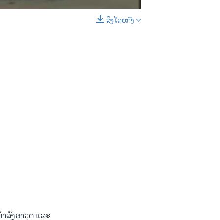
ລິງໂດຍກົງ
EMBED
SHARE
ຍກຳລັງອາວຸດ ແລະ