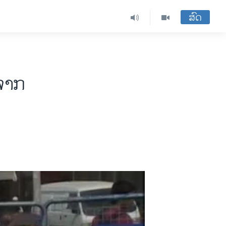
ສົດ
ີຈາກ