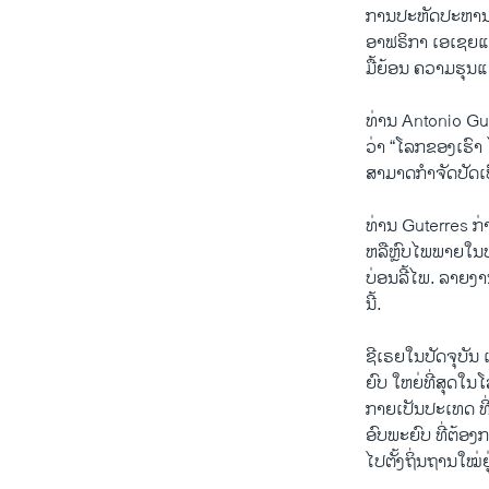
ການປະຫັດປະຫານ ກ
ອາຟຣິກາ ເອເຊຍແລ
ມື້ຍ້ອນ ຄວາມຮຸນ
UN Refug
ທ່ານ Antonio G
ວ່າ “ໂລກຂອງເຮົາ 
by
ສຽງອາເມຣິກ
ສາມາດກຳຈັດປັດເປົ
ທ່ານ Guterres ກ່
ຫລືຫຼົບໄພພາຍໃ
ບ່ອນລີ້ໄພ. ລາຍງ
ນີ້.
ຊີເຣຍໃນປັດຈຸບັນ 
ຍົບ ໃຫຍ່ທີ່ສຸດໃ
ກາຍເປັນປະເທດ ທີ
ອົບພະຍົບ ທີ່ຕ້ອ
ໄປຕັ້ງຖິ່ນຖານໃໝ່ຢ