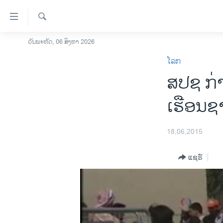
ລິ້ງ
ສຳຫລັບ
ເຂົ້າ
ຄົ້ນຫາ
ວັນພະຫັດ, 06 ສິງຫາ 2026
ໂຮມເພຈ
ຫາ
ໂລກ
ລາວ
ຂ້າມ
ສປຊ ກ່າ
ຂ້າມ
ອາເມຣິກາ
ຂ້າມ
ການເລືອກຕັ້ງ ປະທານາທີບໍດີ ສະຫະລັດ
ເຮືອນຊ
ໄປ
2024
ຫາ
ຂ່າວ​ຈີນ
ຊອກ
18,06,2015
ຄົ້ນ
ໂລກ
ແຊຣ໌
ເອເຊຍ
ອິດສະຫຼະພາບດ້ານການຂ່າວ
ຊີວິດຊາວລາວ
ຊຸມຊົນຊາວລາວ