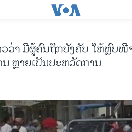
ວວ່າ ມີຜູ້ຄົນຖືກບັງຄັບ ໃຫ້ຫຼົບໜ
ານ ຫຼາຍເປັນປະຫວັດການ