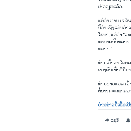
ເຮັດວຽກແລ້ວ.
ແຕ່ວ່າ ທ່ານ ເຈ
ນີ້ວ່າ ເຖິງແມ່ນວ
ໂຣນາ, ແຕ່ວ່າ “ລ
ພະຍາດນັ້ນຫລາຍ 
ຫລາຍ.”
ທ່ານເວົ້າວ່າ ໂດຍ
ຂອງຄົນເທົ່າທີ່ມີມາ
ທ່ານພາວແວລ ເວົ້
ຕໍ່ບາງຂະແໜງຂອງ
ອ່ານຂ່າວນີ້ເພີ້ມເ
ແຊຣ໌