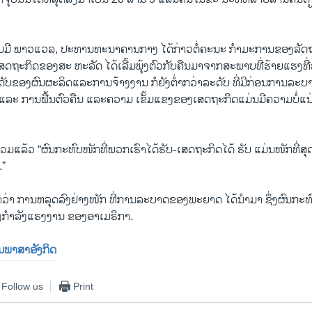
ໂຣມມີ ພາວແວລ, ປະທານທະນາຄານກາງ ໄດ້ກ່າວຕໍ່ຄະນະ ກໍາມະການຂອງລັ
່າເສດຖະກິດຂອງສະ ຫະລັດ ໄດ້ເລີ້ມພຸ້ງຕົວກັບຄືນມາຈາກສະພາບທີ່ຮ້າຍແຮງທ
ະດັບຂອງຜົນຜະລິດແລະການຈ້າງງານ ກໍຍັງຕໍ່າກວ່າລະດັບ ທີ່ມີກ່ອນການລະ
ແລະ ການຟື້ນຕົວຄືນ ແລະຄວາມ ເຂັ້ມແຂງຂອງເສດຖະກິດແມ່ນມີຄວາມບໍ່ແ
ລວມແລ້ວ “ຜົນກະທົບໜັກທີ່ພວກເຮົາໄດ້ຮັບ-ເສດຖະກິດໄດ້ ຮັບ ແມ່ນໜັກທີ່ສ
.”
າວ່າ ການຫລຸດລົງຢ່າງໜັກ ທີ່ການລະບາດຂອງພະຍາດ ໄດ້ນໍາມາ ຊຶ່ງຜົນກະ
ກໍາລັງແຮງງານ ຂອງອາເມຣິກາ.
ປັນພາສາອັງກິດ
Follow us
Print