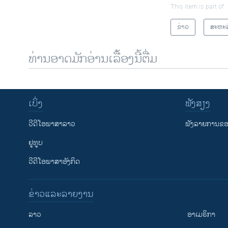
This item is part of
ຂ່າວ
ສະຫະລ
ທ່ານອາດມັກອ່ານເລື້ອງນີ້ຕື່ມ
ເບິ່ງ
ຟັງສຽງ
ວີດີໂອພາສາລາວ
ຟັງລາຍການຂອງ
ຢູທູບ
ວີດີໂອພາສາອັງກິດ
ຂ່າວແລະລາຍງານ
ລາວ
ອາເມຣິກາ