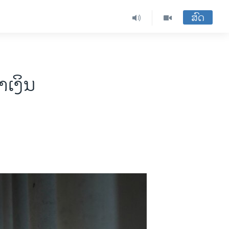
ສົດ
າເງິນ