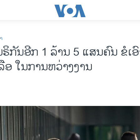
ກາ
ຣິກັນອີກ 1 ລ້ານ 5 ແສນຄົນ ຂໍເອົ
ລືອ ໃນການຫວ່າງງານ