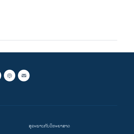
ສຸຂະພາບກັບວິທະຍາສາດ