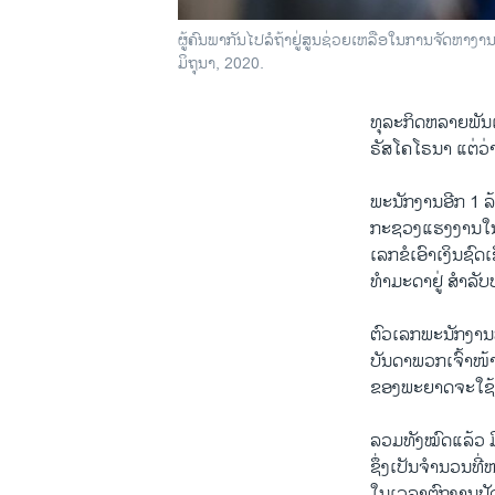
ຜູ້ຄົນພາກັນໄປລໍຖ້າຢູ່ສູນຊ່ວຍເຫລືອໃນການຈັດຫາງານ
ມິຖຸນາ, 2020.
ທຸລະກິດຫລາຍພັນແ
ຣັສໂຄໂຣນາ ແຕ່ວ່
ພະນັກງານອີກ 1 ລ
ກະຊວງແຮງງານໃນວັ
ເລກຂໍເອົາເງິນຊົດເ
ທໍາມະດາຢູ່ ສໍາລັບ
ຕົວເລກພະນັກງານທ
ບັນດາພວກເຈົ້າໜ້
ຂອງພະຍາດຈະໃຊ້
ລວມທັງໝົດແລ້ວ ມ
ຊຶ່ງເປັນຈໍານວນທີ
ໃນເວລາຕົກງານປັດຈ