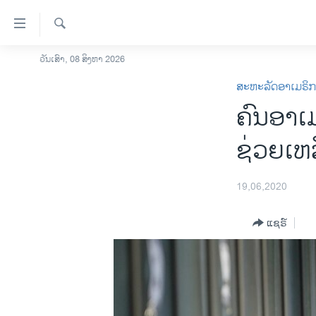
ລິ້ງ
ສຳຫລັບ
ເຂົ້າ
ຄົ້ນຫາ
ວັນເສົາ, 08 ສິງຫາ 2026
ໂຮມເພຈ
ຫາ
ສະຫະລັດອາເມຣິ
ລາວ
ຂ້າມ
ຄົນອາເມ
ຂ້າມ
ອາເມຣິກາ
ຂ້າມ
ການເລືອກຕັ້ງ ປະທານາທີບໍດີ ສະຫະລັດ
ຊ່ວຍເຫ
ໄປ
2024
ຫາ
ຂ່າວ​ຈີນ
ຊອກ
19,06,2020
ຄົ້ນ
ໂລກ
ແຊຣ໌
ເອເຊຍ
ອິດສະຫຼະພາບດ້ານການຂ່າວ
ຊີວິດຊາວລາວ
ຊຸມຊົນຊາວລາວ