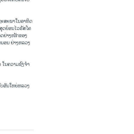
ດຖະສະພາໃນອາທິດ
ີ່ສຸດຍ້ອນໄວຣັສໂຄ
ບາດຢ່າງໜັກຂອງ
ນ່ນອນ ຢ່າງຫລວງ
ຸດ ໃນຄວາມຊົງຈໍາ
ທົບອັນໃຫຍ່ຫລວງ