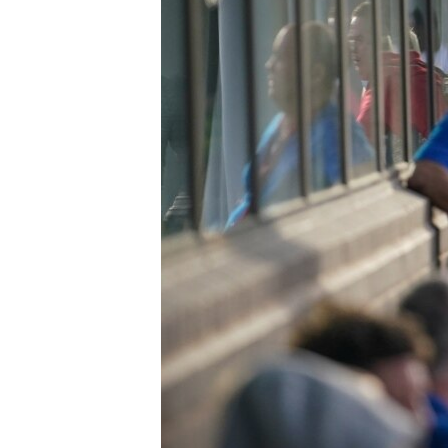
ວິທະຍາສາດ-ເທັກໂນໂລຈີ
ທຸລະກິດ
ພາສາອັງກິດ
ວີດີໂອ
ສຽງ
ລາຍການກະຈາຍສຽງ
ລາຍງານ