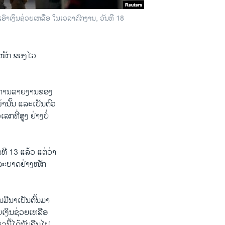
ເອົາເງິນຊ່ວຍເຫລືອ ໃນເວລາຕົກງານ, ວັນທີ 18
າງໜັກ ຂອງໄວ
ຕາມການລາຍງານຂອງ
ານັ້ນ ແລະເປັນຕົວ
ກທີ່ສູງ ຢ່າງບໍ່
ີ 13 ແລ້ວ ແຕ່ວ່າ
ນລະບາດຢ່າງໜັກ
ມີນາເປັນຕົ້ນມາ
ບເງິນຊ່ວຍເຫລືອ
ວນີ້ໄດ້ກັບຄືນໄປ