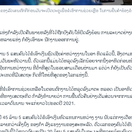
ຂອງລັດເຄນຕັກກີກ່ອນມັນຈະເປີດປະຕູເພື່ອຂໍເອົາການຊ່ວຍເຫຼືອ ໃນການຍື່ນຄໍາຮ້ອງຂໍ
ຫ່ງກໍາລັງເປີດຄືນພາຍຫລັງທີ່ໄດ້ຖືກບັງຄັບໃຫ້ປິດລົງຍ້ອນ ການລະບາດຢ່
າຫລາຍແຫ່ງ ກໍຍັງເອົາພະ ນັກງານອອກການຢູ່.
້ານ 5 ແສນຄົນໄດ້ຂໍເອົາເງິນຊົດເຊີຍຄ່າຫວ່າງງານໃນອາ ທິດແລ້ວນີ້, ອີງ
ນພະຫັດວານນີ້. ຕົວເລກນີ້ແມ່ນໄດ້ຫລຸດລົງເລັກນ້ອຍຈາກນຶ່ງອາທິດກ່ອນໜ້
ຊີຍການຫວ່າງງານ ທີ່ຕໍ່າທີ່ສຸດໃນຮອບສາມເດືອນຜ່ານມາ ແຕ່ວ່າ ກໍຍັງເປັນຕົວເລ
ປະເທດທີ່ມີເສດຖະ ກິດທີ່ໃຫຍ່ທີ່ສຸດຂອງໂລກແຫ່ງນີ້.
ີ່ຂໍເອົາການຊ່ວຍເຫລືອໃນຕອນຕົກງານໄດ້ຫລຸດລົງມາຕະ ຫລອດ ເປັນອາທິດທ
າທີ່ທາງເສດຖະກິດ ກໍາລັງທໍານາຍວ່າ ການຟື້ນຕົວຄືນຢ່າງເຕັມສ່ວນຈາກກາ
ເວລາດົນນານ ຈະແກ່ຍາວໄປຮອດປີ 2021.
ີ 45 ລ້ານ 5 ແສນຄົນໄດ້ຂໍເອົາເງິນທົດແທນການຫວ່າງ ງານ ນັບແຕ່ກາງເດືອນ
່ຫລາຍກວ່າເຄິ່ງນຶ່ງ ຂອງກໍາ ລັງແຮງງານຂອງສະຫະລັດ. ຕົວເລກຂອງຄົນໄດ້ຮັ
ຸບັນນີ້ໄດ້ຫລຸດລົງມາເປັນ 20 ລ້ານ 5 ແສນຄົນໃນຂະ ນະທີ່ຫລາຍລ້ານຄົນດຽ