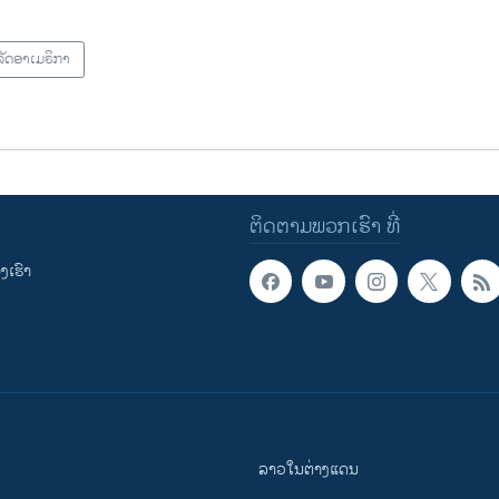
ັດອາເມຣິກາ
ຕິດຕາມພວກເຮົາ ທີ່
ເຮົາ
ລາວໃນຕ່າງແດນ