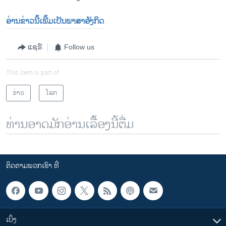
ອ່ານຂ່າວນີ້ເພີ້ມເປັນພາສາອັງກິດ
ແຊຣ໌
Follow us
This item is part of
ຂ່າວ
ໂລກ
ທ່ານອາດມັກອ່ານເລື້ອງນີ້ຕື່ມ
ຕິດຕາມພວກເຮົາ ທີ່
ເບິ່ງ