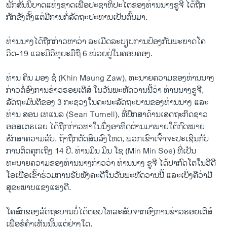
ພັກສັນນິບາດແຫ່ງຊາດເພື່ອປະຊາທິປະໄຕຂອງທ່ານນາງຊູຈີ ໄດ້ຖືກ
ກັກຂັງຕັ້ງແຕ່ມີການກໍ່ລັດຖະປະຫານເປັນຕົ້ນມາ.
ທ່ານນາງໄດ້ຖືກກ່າວຫາວ່າ ລະເມີດລະບຽບການປ້ອງກັນພະຍາດໂຄ
ວິດ-19 ແລະມີວິທຸຍະມືຖື 6 ໜ່ວຍຢູ່ໃນຄອບຄອງ.
ທ່ານ ຄິນ ມອງ ຊໍ (Khin Maung Zaw), ທະນາຍຄວາມຂອງທ່ານນາງ
ກ່າວຕໍ່ອົງການຂ່າວຣອຍເຕີສ໌ ໃນວັນພະຫັດວານນີ້ວ່າ ທ່ານນາງຊູຈີ,
ລັດຖະມົນຕີຂອງ 3 ກະຊວງໃນຄະນະລັດຖະບານຂອງທ່ານນາງ ແລະ
ທ່ານ ສອນ ເທແນລ (Sean Turnell), ທີ່ປຶກສາດ້ານເສດຖະກິດຊາວ
ອອສເຕຣເລຍ ໄດ້ຖືກກ່າວຫາໃນນຶ່ງອາທິດຜ່ານມາພາຍໃຕ້ກົດໝາຍ
ຮັກສາຄວາມລັບ. ຖ້າຖືກຕັດສິນລົງໂທດ, ພວກເຂົາເຈົ້າຈະປະເຊີນກັບ
ການຕິດຄຸກເຖິງ 14 ປີ. ທ່ານມິນ ມິນ ໂຊ (Min Min Soe) ທີ່ເປັນ
ທະນາຍຄວາມຂອງທ່ານນາງກ່າວວ່າ ທ່ານນາງ ຊູຈີ ໄດ້ປາກົດໂຕໃນວີດີ
ໂອເພື່ອເຂົ້າຮ່ວມການຮັບຟັງຄະດີໃນວັນພະຫັດວານນີ້ ແລະເບິ່ງຄືວ່າມີ
ສຸຂະພາບແຂງແຮງດີ.
ໂຄສົກຂອງລັດຖະບານບໍ່ໄດ້ຕອບໂທລະສັບຈາກອົງການຂ່າວຣອຍເຕີສ໌
ເພື່ອຂໍຄຳເຫັນນັ້ນແຕ່ຢ່າງໃດ.