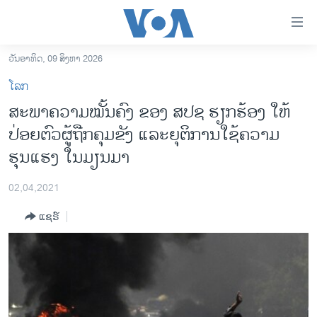
ລິ້ງ
ສຳຫລັບ
ເຂົ້າ
ວັນອາທິດ, 09 ສິງຫາ 2026
ຫາ
ໂຮມເພຈ
ໂລກ
ຂ້າມ
ລາວ
ສະພາຄວາມໝັ້ນຄົງ ຂອງ ສປຊ ຮຽກຮ້ອງ ໃຫ້
ຂ້າມ
ອາເມຣິກາ
ປ່ອຍຕົວຜູ້ຖືກຄຸມຂັງ ແລະຍຸຕິການໃຊ້ຄວາມ
ຂ້າມ
ໄປ
ການເລືອກຕັ້ງ ປະທານາທີບໍດີ ສະຫະລັດ 2024
ຮຸນແຮງ ໃນມຽນມາ
ຫາ
ຂ່າວ​ຈີນ
ຊອກ
02,04,2021
ຄົ້ນ
ໂລກ
ແຊຣ໌
ເອເຊຍ
ອິດສະຫຼະພາບດ້ານການຂ່າວ
ຊີວິດຊາວລາວ
ຊຸມຊົນຊາວລາວ