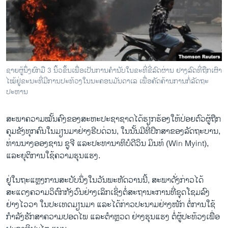
ວິທະຍາສາດ-ເທັກໂນໂລຈີ
ທຸລະກິດ
ພາສາອັງກິດ
ວີດີໂອ
ຊາຍຜູ້ນຶ່ງຍົກມື 3 ນິ້ວຂຶ້ນເພື່ອເປັນການຄໍານັບໃນຂະທີ່ຂີ່ລົດຜ່ານ ຢາງລົດທີ່ຖືກເຜົາ
ສຽງ
ໄໝ້ຢູ່ຂະນະທີ່ມີການປະທ້ວງໃນນະຄອນມັນດາເລ ເພື່ອຄັດຄ້ານການກໍ່ລັດຖະ
ປະຫານ
ລາຍການກະຈາຍສຽງ
ຕິດຕາມພວກເຮົາ ທີ່
ສະພາຄວາມໝັ້ນຄົງຂອງສະຫະປະຊາຊາດໄດ້ຮຽກຮ້ອງໃຫ້ປ່ອຍຕົວຜູ້ຖືກ
ລາຍງານ
ຄຸມຂັງທຸກຄົນໃນມຽນມາຢ່າງຮີບດ່ວນ, ໃນນັ້ນມີທີ່ປຶກສາຂອງລັດຖະບານ,
ທ່ານນາງອອງຊານ ຊູຈີ ແລະປະທານາທິບໍດີວິນ ມິນທ໌ (Win Myint),
ແລະຍຸຕິການໃຊ້ຄວາມຮຸນແຮງ.
ພາສາຕ່າງໆ
ຢູ່ໃນຖະແຫຼງການສະບັບນຶ່ງໃນວັນພະຫັດວານນີ້, ສະພາດັ່ງກ່າວໄດ້
ສະແດງຄວາມວິຕົກກັງວົນຢ່າງເລິກເຊິ່ງຕໍ່ສະຖານະການທີ່ຊຸດໂຊມລົງ
ຢ່າງໄວວາ ໃນປະເທດມຽນມາ ແລະໄດ້ກ່າວປະນາມຢ່າງໜັກ ຕໍ່ການໃຊ້
ກຳລັງຮັກສາຄວາມປອດໄພ ແລະຕຳຫຼວດ ຢ່າງຮຸນແຮງ ຕໍ່ຜູ້ປະທ້ວງເພື່ອ