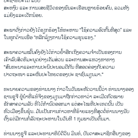
ປະຊາທິປະໄຕ ແບບ
ສະຫງົບ ແລະ ການເສຍຊີວິດຂອງພົນລະເຮືອນຫຼາຍຮ້ອຍຄົນ, ລວມທັງ
ແມ່ຍິງແລະເດັກນ້ອຍ.
ສະພາດັ່ງກ່າວຍັງໄດ້ຮຽກຮ້ອງໃຫ້ທະຫານ “ໃຊ້ຄວາມອົດກັ້ນທີ່ສຸດ” ແລະ
ໃນທຸກດ້ານເພື່ອ “ຫລີກລ້ຽງການໃຊ້ຄວາມຮຸນແຮງ.”
ສະພາຄວາມໝັ້ນຄົງຍັງໄດ້ກ່າວຢໍ້າອີກເຖິງຄວາມຈຳເປັນຂອງການ
ເຄົາລົບສິດທິມະນຸດຢ່າງເຕັມສ່ວນ ແລະການສະແຫວງຫາທາງ
"ສົນທະນາແລະການປະນິປະນອມດີກັນ ທີ່ສອດຄ່ອງກັບຄວາມ
ປາດຖະໜາ ແລະຜົນປະໂຫຍດຂອງປະ ຊາຊົນມຽນມາ."
ທະນາຍຄວາມຂອງທ່ານນາງ ກ່າວໃນວັນພະຫັດວານນີ້ວ່າ ທ່ານນາງອອງ
ຊານຊູຈີ ຜູ້ນຳທີ່ແທ້ຈິງຂອງມຽນມາຖືກກ່າວຫາວ່າ ລະເມີດກົດໝາຍ
ຮັກສາຄວາມລັບ ທີ່ໄດ້ກໍານົດອອກມາ ແຕ່ສະໄໝທີ່ປະເທດນັ້ນ ເປັນ
ຫົວເມືອງຂຶ້ນພຸ້ນ. ມັນເປັນການກ່າວຫາທີ່ຮ້າຍແຮງທີ່ສຸດຕໍ່ທ່ານນາງນັບ
ຕັ້ງແຕ່ມີການກໍ່ລັດຖະປະຫານໃນວັນທີ 1 ກຸມພາເປັນຕົ້ນມາ.
ທ່ານນາງຊູຈີ ແລະປະທານາທິບໍດີວິນ ມິນທ໌, ບັນດາສະມາຊິກອື່ນໆຂອງ