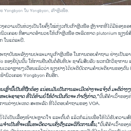
 Yongbyon ໃນ Yongbyon, ​ເກົາຫຼີ​ເໜືອ.
ງ​ຄວາມ​ເປັນ​ຫ່ວງ​ເປັນໃຍຄັ້ງ​ໃໝ່ກ່ຽວ​ກັບ​ເກົາຫຼີ​ເໜືອ ຫຼັງ​ຈາກ​ທີ່​ໄດ້​ມີ​ຮ່ອງຮ
ຳ​ນິວ​ເຄລຍ ທີ່​ສາມາດ​ອຳນວຍ​ໃຫ້ເກົາຫຼີ​ເໜືອ ຜະລິດ​ທາດ plutonium ພຽງພໍ​ສຳ
ູກ ​ໃນແຕ່ລະ​ປີ.
ະ​ຖາ​ບັນ​ພະລັງງານ​ປະລະມານູ​ເກົາຫຼີ​ເໜືອ ​ໃນ​ການ​ຕອບ​ຄຳ​ຖາມ ຢ່າງ​ເປັນ​ລ
ອງ​ຍີ່ປຸ່ນນັ້ນ ​ໃຫ້ການ​ຢືນຢັນ​ຕໍ່​ອັນ​ທີ່​ປະ ຊາ​ຄົມ​ສືບ​ລັບ ພວກ​ນັກວິຊາການ 
ປັນ​ເວລາ​ຫຼາຍໆ​ເດືອນ​ແລ້ວ​ວ່າ ພຽງ​ຢາງ​ໄດ້ປະຕິບັດ​ຕາມ​ຄຳ​ປະຕິ​ຍານ​ຂອງຕົນ​ ທີ
​ໄຟຟ້າ​ນິວ​ເຄລຍ Yongbyon ຄືນ​ອີກ.
ນເຫຼົ່າ​ນີ້​ເປັນ​ທີ່​ຖືກຕ້ອງ ​ແນ່​ອນມັນ​ເປັນ​ການລະ​ເມີດຢ່າງ​ຈະ​ແຈ້ງຕໍ່ ມະຕິ​ຕ
​ປະຊາ​ຊາດ ທີ່​ໄດ້​ຫ້າມ​ບໍ່​ໃຫ້​ດຳ​ເນີນກິດຈະ ກຳດັ່ງກ່າວ​,​”
ນັ້ນຄື​ຄຳ​ເວົ້າຂອ
ການ​ຕ່າງປະ​ເທດ ​ສະຫະລັດ ທີ່ໄດ້​ຕອບ​ຄຳ​ຖາມ​ຂອງ VOA.
້ ບໍ່​ໄດ້​ເປັນ​ເລື້ອງ​ໜ້າປະຫຼາດ​ໃຈ​ ແລະ​ຕົ້ນຕໍ ແລ້ວ​ກໍ​ແມ່ນ​ເພື່ອ​ໃຫ້​ໄດ້​ຮັບຄວາມ​ສົ
​ຈຳ​ເປັນ​ທີ່​ຈະ​ເພີ້​ມທະວີ​ຄວາມ​ເຄັ່ງ​ຕຶງ​ແລະ​ວິ​ກິດ​ການ​ຂຶ້ນ​,”
ນັ້ນຄື​ຄຳ​ເວົ້າຂອງ