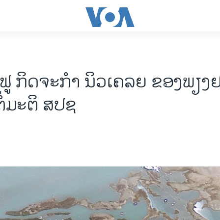
ນ​ຟູ ​ກິດຈະກຳ ນິວ​ເຄລຍ ຂອງພຽງ
ໍ່ມະຕິ ສປຊ