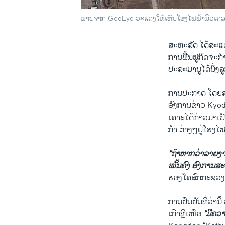
ພາບຈາກ GeoEye ວະແດງໃຫ້ເຫັນ​ໂຮງ​ໄຟຟ້າ​ນິວ​ເຄລຍ
ສະ​ຫະລັດ​ ໄດ້​ສະ​ແດ
ການຟື້ນ​ຟູ​ກິດຈະກ
ປະລະມານູ​ໄດ້ນຶ່ງ​ລ
ການ​ປະກາດ​ ​ໂດຍ​ສ
ອົງການ​ຂ່າວ Kyodo ຂ
ເຄາະ​ໄດ້​ກ່າວ​ມາ​ເ
ກຳ ​ຕ່າງໆ​ຢູ່​ໂຮງ
“ຖ້າ​ຫາກ​ວ່າ​ລາຍ​ງາ
ໝັ້ນຄົງ ອົງການ​ສະຫະ
ຮອງ​ໂຄສົກ​ກະຊວງ​
ການ​ຢືນຢັນ​ທີ່​ວ່າ​ນີ
ເກົາຫຼີ​ເໜືອ
“ມີ​ຄວາມ