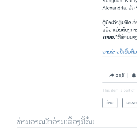
Kongdan “Kathy” O
Alexandria, ລັດ 
ຜູ້ນຳເກົາຫຼີ​ເໜືອ
ແລ້ວ ​ແມ່ນ​ຕ້ອງກາ
ເຄລຍ,”
ທີ່​ທ່ານ​ນາ
​ອ່ານ​ຂ່າວ​ນີ້​ເພີ້​ມຕ
ແຊຣ໌
This item is part of
ຂ່າວ
ເອເຊຍ
ທ່ານອາດມັກອ່ານເລື້ອງນີ້ຕື່ມ