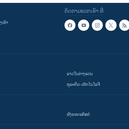
ຕິດຕາມພວກເຮົາ ທີ່
ເຮົາ
ລາວໃນຕ່າງແດນ
ທຸລະກິດ-ເທັກໂນໂລຈີ
ຟັງພອດແຄັສຕ໌