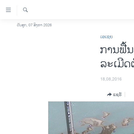
ລິ້ງ
ສຳຫລັບ
ເຂົ້າ
ຄົ້ນຫາ
ວັນສຸກ, 07 ສິງຫາ 2026
ໂຮມເພຈ
ຫາ
ເອເຊຍ
ລາວ
ຂ້າມ
​ການຟື້
ຂ້າມ
ອາເມຣິກາ
ຂ້າມ
ການເລືອກຕັ້ງ ປະທານາທີບໍດີ ສະຫະລັດ
ລະເມີດຕ
ໄປ
2024
ຫາ
ຂ່າວ​ຈີນ
ຊອກ
18,08,2016
ຄົ້ນ
ໂລກ
ແຊຣ໌
ເອເຊຍ
ອິດສະຫຼະພາບດ້ານການຂ່າວ
ຊີວິດຊາວລາວ
ຊຸມຊົນຊາວລາວ