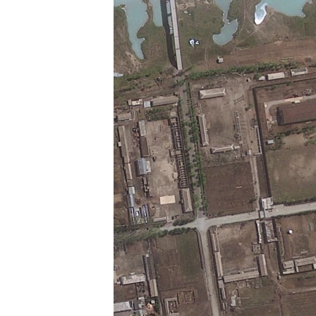
ວິທະຍາສາດ-ເທັກໂນໂລຈີ
ທຸລະກິດ
ພາສາອັງກິດ
ວີດີໂອ
ສຽງ
ລາຍການກະຈາຍສຽງ
ລາຍງານ