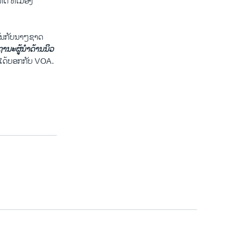
ດ ທີ່​ເມືອງ
ພັນກັບນາໆ​ຊາດ​
ານະ​ຜູ້ນຳ​ດ້ານ​ນິວ​
ນ ​ໄດ້​ບອກ​ກັບ VOA.