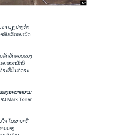
ອຍ​ວ່າ ພຽງ​ຢາງທຳ​
​ລັບ​ເຮັດ​ລະ​ເບີດ
າຍ​ລັກ​ອັກສອນ​ຂອງ
​ແລະ​ພວກ​ນັກວິ​
່ຈະ​ຮື້​ຟື້ນກິດຈະ
່າງໆຂອງ​ສະພາ​ຄວາມ​
ງ​ທ່ານ Mark Toner
ນ​ໃຈ ​ໃນ​ຂະນະ​ທີ່​
ທ່ານ​ນາງ