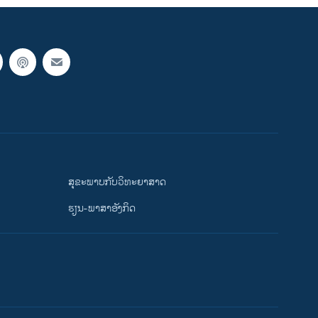
ສຸຂະພາບກັບວິທະຍາສາດ
ຮຽນ-ພາສາອັງກິດ