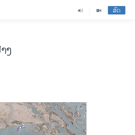
ສົດ
ຢາງ