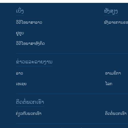
ເບິ່ງ
ຟັງສຽງ
ວີດີໂອພາສາລາວ
ຟັງລາຍການຂອງ
ຢູທູບ
ວີດີໂອພາສາອັງກິດ
ຂ່າວແລະລາຍງານ
ລາວ
ອາເມຣິກາ
ເອເຊຍ
ໂລກ
ຕິດຕໍ່ພວກເຮົາ
ກ່ຽວກັບພວກເຮົາ
ຕິດຕໍ່ພວກເຮົາ