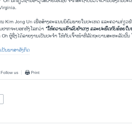
h ນັກຊ່ຽວຊານ​ອາວຸ​ໂສ​ຝ່າຍ​ເອ​ເຊຍ ຈາກ​ສະ​ຖາ​ບັນວິໄຈດ້ານປ້ອງ​ກັນປະ​ເທ
Virginia.
 ທ່ານ Kim Jong Un ​ເພື່ອ​ສ້າງ​ຄະ​ແນນ​ນິຍົມ​ພາຍ​ໃນປະ​ເທດ ​ແລະ​ຄວາມກ່ຽວ​
ນ​ຢາກ​ຈະ​ບອກ​ທັງ​ໂລກ​ວ່າ
“​ໃຫ້​ຄວາມເຄົາ​ລົບຢຳ​ເກງ ​ແລະ​ປະພຶດ​ກັບ​ຂ້ອຍ​ໃນ​ຖ
ງ Oh ຜູ້​ຊຶ່ງ​ໄດ້​ລາຍ​ງານ​ເປັນ​ປະຈຳ ໃຫ້​ກັບ​ເຈົ້າ​ໜ້າ​ທີ່​ລັດຖະບານ​ສະຫະລັດນັ້
ື່ມ​ເປັນ​ພາສາ​ອັງກິດ
Follow us
Print