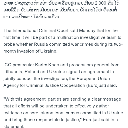
ສະ​ຫະ​ປະ​ຊາ​ຊາດ ກ່າວ​ວ່າ ພົນ​ລະ​ເຮືອນຢູ​ເຄ​ຣນ​ເກືອບ 2,000 ຄົນ ໄດ້​
ເສຍ​ຊີ​ວິດ ນັບ​ແຕ່​ກາງເດືອນ​ເມ​ສາເປັນ​ຕົ້ນ​ມາ. ຣັດ​ເຊຍ​ໄດ້​ປະ​ຕິ​ເສດ​ຕໍ່​
ການ​ແນ​ເປົ້າ​ໝາຍ​ໃສ່​ພົນ​ລະ​ເຮືອນ.
The International Criminal Court said Monday that for the
first time it will be part of a multination investigative team to
probe whether Russia committed war crimes during its two-
month invasion of Ukraine.
ICC prosecutor Karim Khan and prosecutors general from
Lithuania, Poland and Ukraine signed an agreement to
jointly conduct the investigation, the European Union
Agency for Criminal Justice Cooperation (Eurojust) said.
"With this agreement, parties are sending a clear message
that all efforts will be undertaken to effectively gather
evidence on core international crimes committed in Ukraine
and bring those responsible to justice," Eurojust said in a
statement.