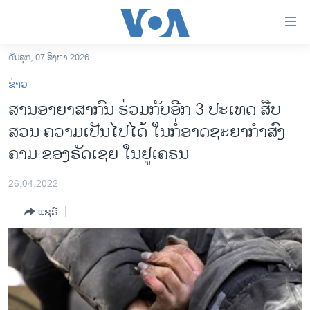
ລິ້ງ
ສຳຫລັບ
ເຂົ້າ
ວັນສຸກ, 07 ສິງຫາ 2026
ຫາ
ໂຮມເພຈ
ຂ່າວ
ຂ້າມ
ລາວ
​ສານ​ອາຍ​າສາ​ກົນ ຮ່ວມ​ກັບອີກ​ 3 ​ປະ​ເທດ ​​ສືບ​
ຂ້າມ
ອາເມຣິກາ
ສວນ ຄວາມ​ເປັນ​ໄປ​ໄດ້ ໃນກໍ່​ອາດ​ຊະ​ຍາ​ກຳ​ສົງ​
ຂ້າມ
ໄປ
ການເລືອກຕັ້ງ ປະທານາທີບໍດີ ສະຫະລັດ 2024
ຄາມ ຂອງ​ຣັດ​ເຊຍ ໃນ​ຢູ​ເຄ​ຣນ
ຫາ
ຂ່າວ​ຈີນ
ຊອກ
26,04,2022
ຄົ້ນ
ໂລກ
ແຊຣ໌
ເອເຊຍ
ອິດສະຫຼະພາບດ້ານການຂ່າວ
ຊີວິດຊາວລາວ
ຊຸມຊົນຊາວລາວ