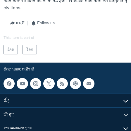
had been killed as of mid-April. Russia has denied targeting
civilians.
ແຊຣ໌
Follow us
This item is part of
ຂ່າວ
ໂລກ
ຕິດຕາມພວກເຮົາ ທີ່
ເບິ່ງ
ຟັງສຽງ
ຂ່າວແລະລາຍງານ