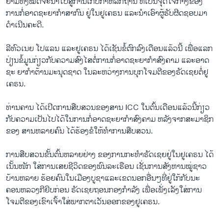
ຍາມ​ທັງ​ໝົດ​ຈະ​ນຳ​ໄປ​ສູ່ການ​ເກັບ​ກຳ​ຫລັກ​ຖານ ​ທີ່​ເປັນ​ຈຸດໃຈ​ກາງ​ຂອງ
ການກໍ່ອາດ​ຊະ​ຍາ​ກຳ​ສ​າ​ກົນ ຢູ່​ໃນ​ຢູ​ເຄ​ຣນ ແລະ​ນຳ​ເອົາຜູ້​ຮັບ​ຜີດ​ຊອບ​ມາ​
ດຳ​ເນີນ​ຄະ​ດີ.
​ລີທົວ​ເນຍ ໂປ​ແລນ ແລະ​ຢູ​ເຄ​ຣນ ໄດ້​ເຊັນ​ຂໍ້​ຕົກ​ລົງ​ເດືອນ​ແລ້ວ​ນີ້ ເພື່ອ​ແລກ​
ປ່ຽນ​ຂໍ້​ມູນ​ກ່ຽວ​ກັບ​ຄວ​າ​ມ​ສົງ​ໄສ​ຕໍ່​ການ​ກໍ່​ອາດ​ຊະ​ຍາ​ກຳ​ສົງ​ຄາມ ແລະ​ອາດ​
ຊະ ຍາ​ກຳ​ຕ້ານ​ມະ​ນຸດຊາດ ​ໃນລະ​ຫວ່າງ​ການບຸກໂຈມ​ຕີຂອງ​ຣັດ​ເຊຍ​ຕໍ່​ຢູ​
ເຄ​ຣນ.
​ທ່ານ​ຄາ​ນ ໄດ້​ເປີດ​ການ​ສືບ​ສວນ​ຂອງສານ ICC ໃນ​ຕົ້ນ​ເດືອນ​ແລ້ວ​ນີ້​ກ່ຽວ​
ກັບຄວາມເປັນ​ໄປ​ໄດ້ໃນ​ການ​ກໍ່​ອາດ​ຊະ​ຍາ​ກຳ​ສົງ​ຄາມ ຫລັງ​ຈາກ​ສະ​ມາ​ຊິກ​
ຂອງ ສານ​ຫລາຍ​ຄົນ ໄດ້​ຮ້ອງ​ຂໍ​ໃຫ້​ທຳການ​ສືບ​ສວນ.
​ການ​ສືບ​ສວນ​ຂັ້ນ​ຕົ້​ນ​ຫລາຍ​ຢ່າງ ​ຂອງ​ການ​ກະ​ທຳ​ຣັດ​ເຊຍ​ຢູ່​ໃນ​ຢູ​ເຄ​ຣນ ໄດ້​
ເນັ້ນ​ໜັກ​ ໃສ່​ການ​ເສຍຊີ​ວິດ​ຂອງ​ພົນ​ລະ​ເຮືອນ ເຊັ່​ນການ​ສັງ​ຫານ​ໝູ່ຊາວ​
ບ້ານຫລາຍ ​ຮ້ອຍ​ຄົນໃນ​ເມືອງ​ບູ​ຊາແລະ​ເຂດນອກ​ອື່ນໆ​ທີ່​ຢູ່​ໃກ້​ກັບ​ນະ​
ຄອນ​ຫລວງກີ​ຢິບກ່ອນ ​ຣັດ​ເຊຍ​ຖອນກອງ​ກຳ​ລັງ ເພື່ອ​ເພັ່ງ​ເລັງ​ໃສ່​ການ​
ໂຈມ​ຕີ​ຂອງເຂົາ​ເຈົ້າ​ໃສ່ພາກ​ຕາ​ເວັນ​ອອກ​ຂອງ​ຢູ​ເຄ​ຣນ.