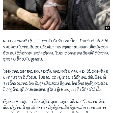
ວິທະຍາສາດ-ເທັກໂນໂລຈີ
ທຸລະກິດ
ພາສາອັງກິດ
ວີດີໂອ
ສຽງ
ສານ​ອາຍາສາ​ກົນ ​ຫຼື ICC ກ່າວ​ໃນວັນ​ຈັນ​ວ​ານ​ນີ້​ວ່າ ເປັນ​ເທື່ອ​ທຳ​ອິດ​ທີ່​ຕົນ​
ຈະ​ມີ​ສ່​ວນໃນ​ການ​ສືບ​ສວນ​ກັບ​ທີມ​ງານ​ຂອງຫລາຍ​ປະ​ເທດ ເພື່ອ​ພິ​ສູດ​ວ່າ
ລາຍການກະຈາຍສຽງ
ຣັດ​ເຊຍ​ໄດ້ກໍ່​ອາດ​ຊະ​ຍາ​ກຳ​ສົງ​ຄາມ ​ໃນລະ​ຫວ່າ​ງ​ສອງ​ເດືອນ​ທີ່​ໄດ້​ທຳການ​
ຕິດຕາມພວກເຮົາ ທີ່
ຮຸກ​ຮານ​ເຂົ້າ​ໄປ​ໃນ​ຢູ​ເຄ​ຣນ. ​
ລາຍງານ
ໄອ​ຍະ​ການ​ຂ​ອງ​ສານ​ອາ​ຍາ​ສາ​ກົນ ທ່າ​ນ​ກາ​ຣິມ ຄານ ແລະ​ບັນ​ດາອະ​ທິ​ໄອ​
ຍະ​ການ​ຈາກ ລີ​ທົວ​ເນຍ ໂປ​ແລນ ແລະ​ຢູ​ເຄ​ຣນ ໄດ້​ລົງ​ນາມ​ເຫັນ​ພ້ອມ ​ທີ່​
ພາສາຕ່າງໆ
ຈະ​ເຂົ້າຮ່ວມ​ການ​ດຳ​ເນີນງານ​ສືບ​ສວນ​ ອີງ​ຕາມ​ຄຳ​ເວົ້າ​ຂອງອົ​ງ​ການ​ຮ່ວມ​
ມື​ທາງ​ດ້ານ​ຍຸ​ຕິ​ທຳ​ສະ​ຫະ​ພ​າບຢູ​ໂຣບ ຫຼື Eurojust ​ທີ່ໄດ້​ກ່າວ​ໄວ້​ນັ້ນ.
​ອົງ​ການ Eurojust ໄດ້​ກ່າວ​ຢູ່​ໃນ​ຖະ​ແຫລງ​ການອີກ​ວ່າ “ດ້ວຍ​ການ​ເຫັນ​
ພ້ອມ​ດັ່ງ​ກ່າວ​ນີ້ ທຸກ​ພັກ​ຝ່າຍ​ກຳ​ລັງ​ສົ່ງ​ຂ່າວ​ທີ່​ແຈ້ງ​ຂາວ​ວ່າ ຄວາມ​ພະ​ຍາ​