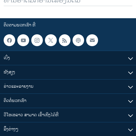
ທ່ານອາດມັກອ່ານເລື້ອງນີ້ຕື່ມ
ຕິດຕາມພວກເຮົາ ທີ່
ເບິ່ງ
ຟັງສຽງ
ຂ່າວແລະລາຍງານ
ຕິດຕໍ່ພວກເຮົາ
ວີໂອເອລາວ ສາມາດ ເຂົ້າເຖິງໄດ້ທີ່
​ລິ້ງ​ຕ່າງໆ