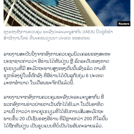
ວິທະຍາສາດ-ເທັກໂນໂລຈີ
ທຸລະກິດ
ພາສາອັງກິດ
ທຸງຂອງອົງການຄວບຄຸມ ພະລັງປະລະມະນູສາກົນ (IAEA) ປິວຢູ່ຕໍ່ໜ້າ
ວີດີໂອ
ສຳນັກງານໃຫຍ່ ທີ່ນະຄອນວຽນນາ ປະເທດ ອອສເຕຣຍ.
ສຽງ
ລາຍ​ງານ​ສະບັບ​ນຶ່ງ​ຈາກ​ອົງການ​ຄວບ​ຄຸມ​ນິວ​ເຄລຍຂອງສະຫະ​
ລາຍການກະຈາຍສຽງ
ປະຊາ​ຊາດກ່າວ​ວ່າ ອີຣ່ານ​ໄດ້​ຫັນປ່ຽນ​ ຫຼື​ ລົດ​ລະດັບ​ຂອງ​ທາດ
ຕິດຕາມພວກເຮົາ ທີ່
ຢູ​ເຣນຽມ​ທີ່ມີ ສະມັດ​ຖະພາບສູງຂອງຕົນນັ້ນລົງ​ແລ້ວ ຕາມທີ່​
ລາຍງານ
ຮຽກຮ້ອງ​ຢູ່​ໃນ​ຂໍ້​ຕົກລົງ ທີ່​ອີຣ່ານ​ໄດ້​ບັນລຸ​ກັບ​ກຸ່ມ 6 ປະ​ເທດ​
ມະຫາ​ອຳນາດ ​ໃນ​ເດືອນ​ພະຈິກ​ປີ​ແລ້ວ​ນີ້.
ພາສາຕ່າງໆ
ລາຍ​ງານ​ຈາກ​ອົງການ​ຄວບ​ຄຸມພະ​ລັງ​ປະລະມະ​ນູສາກົນ ທີ່
​ພວກ​ອົງການ​ຂ່າວ​ຝ່າຍ​ຕາ​ເວັນ​ຕົກ​ໄດ້​ຮັບ​ມາ ໃນ​ວັນ​ອາທິດ
​ວານ​ນີ້ ກ່າວ​ວ່າ ​ທາດຢູ​ເຣນຽມ​ທີ່​ໄດ້​ຮັບ​ການ​ເສີມສະມັດ​ຖະ
ພາບ​ຂຶ້ນ 20 ​ເປີ​ເຊັນຂອງ​ອີຣ່ານ ທີ່​ມີ​ຫຼາຍກວ່າ 200 ກີ​ໂລນັ້ນ ​
ໄດ້​ຖືກຫັນປ່ຽນ ເປັນ​ຮູບ​ແບບທີ່​ບໍ່​ເປັນ​ໄພ​ອັນຕະລາຍ​ແລ້ວ.