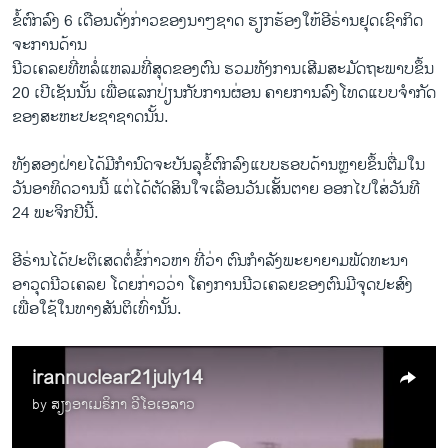
ຂໍ້​ຕົກລົງ​ 6 ​ເດືອນດັ່ງກ່າວຂອງນາໆ​ຊາດ​ ​ຮຽກຮ້ອງ​ໃຫ້​ອີຣ່ານຢຸດ​ເຊົາກິດ​
ຈະ​ການ​ດ້ານ​
ນີວ​ເຄລຍທີ່​ຫລໍ່​ແຫລມ​ທີ່​ສຸດ​ຂອງ​ຕົນ ຮວມທັງການ​ເສີມ​ສະມັດ​ຖະພາບ​ຂຶ້ນ
​20 ​ເປີ​ເຊັນ​ນັ້ນ ​ເພື່ອ​ແລກປ່ຽນ​ກັບ​ການຜ່ອນ ຄາຍ​ການ​ລົງ​ໂທດແບບ​ຈຳກັດ​
ຂອງ​ສະຫະ​ປະຊາ​ຊາດ​ນັ້ນ.
ທັງ​ສອງ​ຝ່າຍ​ໄດ້​ມີ​ກຳນົດ​ຈະ​ບັນລຸ​ຂໍ້​ຕົກລົງແບບຮອບດ້ານ​ຫຼາຍ​ຂຶ້ນ​ຕື່ມ​ໃນ​
ວັນ​ອາທິດ​ວານ​ນີ້ ​ແຕ່​ໄດ້​ຕັດສິນ​ໃຈ​ເລື່ອນ​ວັນ​ເສັ້ນ​ຕາຍ​ ອອກ​ໄປ​ໃສ່​ວັນ​ທີ
24 ພະຈິກ​ປີ​ນີ້.
ອີຣ່ານ​ໄດ້​ປະຕິ​ເສດ​ຕໍ່​ຂໍ້​ກ່າວ​ຫາ ທີ່​ວ່າ ຕົນ​ກຳລັງ​ພະຍາຍາມ​ພັດທະນາ​
ອາວຸດ​ນີວ​ເຄລຍ ​ໂດຍ​ກ່າວ​ວ່າ ​ໂຄງການ​ນີວ​ເຄລຍຂອງ​ຕົນມີ​ຈຸດປະສົງ​
ເພື່ອ​ໃຊ້​ໃນ​ທາງ​ສັນຕິ​ເທົ່າ​ນັ້ນ.
irannuclear21july14
by
ສຽງອາເມຣິກາ ວີໂອເອລາວ