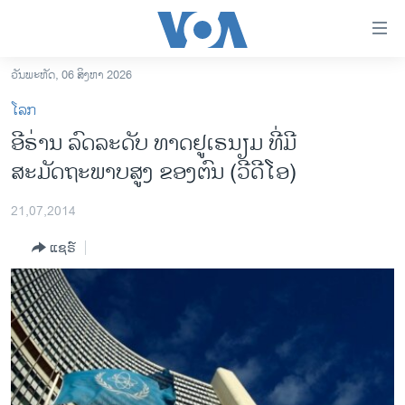
ລິ້ງ
ສຳຫລັບ
ເຂົ້າ
ວັນພະຫັດ, 06 ສິງຫາ 2026
ຫາ
ໂຮມເພຈ
ໂລກ
ຂ້າມ
ລາວ
ອີຣ່ານ ລົດລະດັບ ທາດຢູເຣນຽມ ທີ່ມີ
ຂ້າມ
ອາເມຣິກາ
ສະມັດຖະພາບສູງ ຂອງຕົນ (ວີດີໂອ)
ຂ້າມ
ໄປ
ການເລືອກຕັ້ງ ປະທານາທີບໍດີ ສະຫະລັດ 2024
ຫາ
21,07,2014
ຂ່າວ​ຈີນ
ຊອກ
ແຊຣ໌
ຄົ້ນ
ໂລກ
ເອເຊຍ
ອິດສະຫຼະພາບດ້ານການຂ່າວ
ຊີວິດຊາວລາວ
ຊຸມຊົນຊາວລາວ