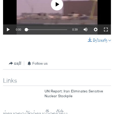
No media source currently available
0:00
0:39
ລິງໂດຍກົງ
ແຊຣ໌
Follow us
Links
UN Report: Iran Eliminates Sensitive
Nuclear Stockpile