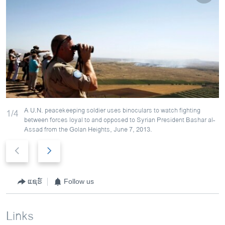
A U.N. peacekeeping soldier uses binoculars to watch fighting
1/4
between forces loyal to and opposed to Syrian President Bashar al-
Assad from the Golan Heights, June 7, 2013.
P
N
r
e
e
x
v
t
ແຊຣ໌
Follow us
i
s
o
l
Links
u
i