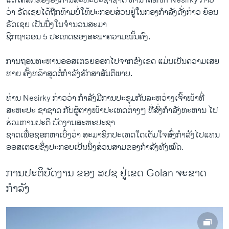
​ແຕ່​ໂຄສົກ​ຂອງ​ອົງການ​ສະຫະ​ປະຊາ​ຊາດ ທ່ານ Martin Nesirky ກ່າວ​
ວ່າ ຣັດ​ເຊຍ​ໄດ້​ຖືກ​ຫ້າມ​ບໍ່​ໃຫ້​ປະກອບສ່ວນ​ຢູ່​ໃນ​ກອງກຳລັງ​ດັ່ງກ່າວ ຍ້ອນ​
ຣັດ​ເຊຍ ​ເປັນ​ນຶ່ງ​ໃນ​ຈຳນວນ​ສະມາ
ຊິກ​ຖາວອນ 5 ປະ​ເທດ​ຂອງ​ສະພາ​ຄວາມ​ໝັ້ນຄົງ.
ການ​ຖອນທະຫານ​ອອສ​ເຕຣ​ຍອອ​ກ​ໄປຈາກ​ຂົງເຂດ ແມ່ນ​ເປັນຄວາມ​ເສຍ​
ຫາຍ​ ​ຄັ້ງ​ຫລ້າ​ສຸດຕໍ່ກຳລັງ​ຮັກສາ​ສັນຕິພາບ.
ທ່ານ Nesirky ກ່າວ​ວ່າ ກຳລັງ​ມີການ​ປະ​ຊຸມ​ກັນ​ລ​ະຫວ່າງ​ເຈົ້າ​ໜ້າ​ທີ່
ສະຫະ​ປະ ຊາ​ຊາດ ກັບ​ຜູ້ຕາງໜ້າປະເທດ​ຕ່າງໆ ທີ່​ສົ່ງ​ກໍາລັງ​ທະຫານ ໄປ​
ຮ່ວມ​ການ​ປະຕິ ບັດ​ງານສະຫະ​ປະຊາ​
ຊາດເພື່ອ​ຊອກ​ຫາເບິ່ງ​ວ່າ ສະມາຊິກປະ​ເທດໃດ​ເຕັມ​ໃຈ​ສົ່ງ​ກຳລັງ​ໄປແທນ​
ອອສ​ເຕຣ​ຍຊຶ່ງ​ປະກອບເປັນນຶ່ງ​ສ່ວນ​ສາມ​ຂອງ​ກຳລັງທັງ​ໝົດ.
ການປະຕິບັດງານ ຂອງ ສປຊ ຢູ່ເຂດ Golan ຈະຂາດ
ກຳລັງ