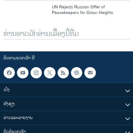
s
d
UN Rejects Russian Offer of
s
e
Peacekeepers for Golan Heights
l
i
d
ທ່ານອາດມັກອ່ານເລື້ອງນີ້ຕື່ມ
e
ຕິດຕາມພວກເຮົາ ທີ່
ເບິ່ງ
ຟັງສຽງ
ຂ່າວແລະລາຍງານ
ຕິດຕໍ່ພວກເຮົາ