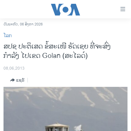
ລິ້ງ
ສຳຫລັບ
ເຂົ້າ
ວັນພະຫັດ, 06 ສິງຫາ 2026
ຫາ
ໂຮມເພຈ
ໂລກ
ຂ້າມ
ລາວ
ສປຊ ປະຕິເສດ ຂໍ້ສະເໜີ ຣັດເຊຍ ທີ່ຈະສົ່ງ
ຂ້າມ
ອາເມຣິກາ
ກຳລັງ ໄປເຂດ Golan (ສະໄລດ໌)
ຂ້າມ
ໄປ
ການເລືອກຕັ້ງ ປະທານາທີບໍດີ ສະຫະລັດ 2024
ຫາ
08,06,2013
ຂ່າວ​ຈີນ
ຊອກ
ແຊຣ໌
ຄົ້ນ
ໂລກ
ເອເຊຍ
ອິດສະຫຼະພາບດ້ານການຂ່າວ
ຊີວິດຊາວລາວ
ຊຸມຊົນຊາວລາວ