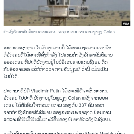
ວິທະຍາສາດ-ເທັກໂນໂລຈີ
ທຸລະກິດ
ພາສາອັງກິດ
ກຳລັງ​ຮັກສາ​ສັນຕິພາບອອສ​ເຕ​ຣຍ ຈະຖອນອອກຈາກເຂດພູພຽງ Golan
ວີດີໂອ
ສະຫະ​ປະຊາ​ຊາດ ​ໃນ​ວັນ​ສຸກ​ວານ​ນີ້ ​ໄດ້​ສະ​ແດງ​ຄວາມ​ຂອບ​ໃຈ
ສຽງ
​ຕໍ່ຣັດ​ເຊຍທີ່​ໄດ້​ສະ​ເໜີສົ່ງ​ກຳລັງ​ ​ໄປ​ແທນກຳລັງ​ຮັກສາ​ສັນຕິພາບ
ລາຍການກະຈາຍສຽງ
ອອສ​ເຕ​ຣຍ ທີ່​ປະຕິບັດ​ງານ​ຢູ່​ໃນ​ບໍລິ​ເວນ​ຊາຍ​ແດນ​ຊີ​ເຣຍ ​ຕິດ​
ຕິດຕາມພວກເຮົາ ທີ່
ກັບອິສຣາ​ແອ​ລ ​ແຕ່​ກໍ​ກ່າວ​ວ່າ ກາ​ນສັບ​ປ່ຽນ​ທີ່ ວ່າ​ນີ້ ​ແມ່ນເປັນ​
ລາຍງານ
ໄປ​ບໍ່​ໄດ້.
ປະທານາທິບໍດີ Vladimir Putin ​ໄດ້​ສະ​ເໜີ​ທີ່​ຈະ​ສົ່ງ​ທະຫານ​
ພາສາຕ່າງໆ
ຣັດ​ເຊຍ ໄປປະຕິ ບັດ​ງານ​ຢູ່​ໃນ​ພູ​ພຽງ Golan ຫລັງ​ຈາກອອສ​
ເຕຣ​ຍ ​ໄດ້​ຕັດສິນ​ໃຈ​ຖອນທະຫານ ຂອງ​ຕົນ 337 ຄົນ ​ອອກ​
ຈາກກຳລັງ​ຮັກສາ​ສັນຕິ​ພາບ​ ຂອງ​ສະຫະປະຊາ​ຊາດ ​ຍ້ອນການ
ແຜ່​ລາມທີ່​ນັບ​ມື້ນັບ​ເພີ້ມທະວີ​ຂຶ້ນຂອງ​ບັນຫາ​ຂັດແຍ້​ງ​ໃນຊີ​ເຣຍ.