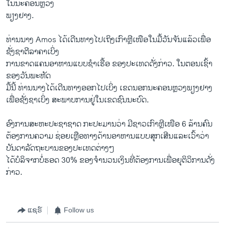
ໃນນະຄອນຫຼວງ
ພຽງຢາງ.
ທ່ານນາງ Amos ໄດ້ເດີນທາງໄປເຖິງເກົາຫຼີເໜືອໃນມື້ວັນຈັນແລ້ວເພື່ອ
ຊັ່ງຊາຕີລາຄາເບິ່ງ
ການຂາດແຄນອາຫານແບບຊໍາເຮື້ອ ຂອງປະເທດດັ່ງກ່າວ. ໃນຕອນເຊົ້າ
ຂອງວັນພະຫັດ
ມື້ນີ້ ທ່ານນາງໄດ້ເດີນທາງອອກໄປເບິ່ງ ເຂດນອກນະຄອນຫຼວງພຽງຢາງ
ເພື່ອຊັ່ງຊາເບິ່ງ ສະພາບການຢູ່ໃນເຂດຊົນນະບົດ.
ອົງການສະຫະປະຊາຊາດ ກະປະມານວ່າ ມີຊາວເກົາຫຼີເໜືອ 6 ລ້ານຄົນ
ຕ້ອງການຄວາມ ຊ່ອຍເຫຼືອທາງດ້ານອາຫານແບບສຸກເສີນແລະເວົ້າວ່າ
ບັນດາລັດຖະບານຂອງປະເທດຕ່າງໆ
ໄດ້ບໍລິຈາກບໍ່ຮອດ 30% ຂອງຈຳນວນເງິນທີ່ຕ້ອງການເພື່ອຍຸຕິວິການດັ່ງ
ກ່າວ.
ແຊຣ໌
Follow us