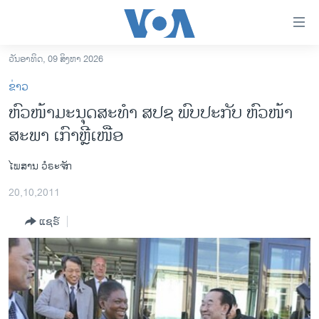
ລິ້ງ
ສຳຫລັບ
ເຂົ້າ
ວັນອາທິດ, 09 ສິງຫາ 2026
ຫາ
ໂຮມເພຈ
ຂ່າວ
ຂ້າມ
ລາວ
ຫົວໜ້າມະນຸດສະທຳ ສປຊ ພົບປະກັບ ຫົວໜ້າ
ຂ້າມ
ອາເມຣິກາ
ສະພາ ເກົາຫຼີເໜືອ
ຂ້າມ
ໄປ
ການເລືອກຕັ້ງ ປະທານາທີບໍດີ ສະຫະລັດ 2024
ຫາ
ໄພສານ ວໍຣະຈັກ
ຂ່າວ​ຈີນ
ຊອກ
20,10,2011
ຄົ້ນ
ໂລກ
ແຊຣ໌
ເອເຊຍ
ອິດສະຫຼະພາບດ້ານການຂ່າວ
ຊີວິດຊາວລາວ
ຊຸມຊົນຊາວລາວ