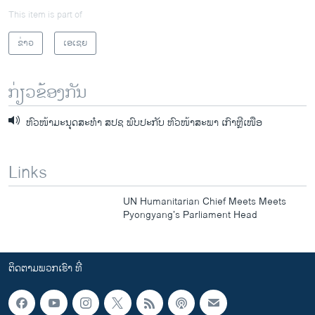
This item is part of
ຂ່າວ
ເອເຊຍ
ກ່ຽວຂ້ອງກັນ
ຫົວໜ້າມະນຸດສະທຳ ສປຊ ພົບປະກັບ ຫົວໜ້າສະພາ ເກົາຫຼີເໜືອ
Links
UN Humanitarian Chief Meets Meets
Pyongyang’s Parliament Head
ຕິດຕາມພວກເຮົາ ທີ່