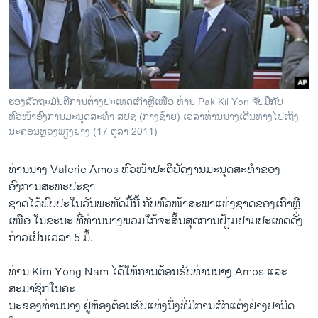
ວິທະຍາສາດ-ເທັກໂນໂລຈີ
ທຸລະກິດ
ພາສາອັງກິດ
ວີດີໂອ
ຮອງລັດຖະມົນຕີການຕ່າງປະເທດເກົາຫຼີເໜືອ ທ່ານ Pak Kil Yon ຈັບມືກັບ
ສຽງ
ຫົວໜ້າອົງການມະນຸດສະທຳ ສປຊ (ກາງຊ້າຍ) ເວລາທ່ານນາງເດີນທາງໄປເຖິງ
ນະຄອນຫຼວງພຽງຢາງ (17 ຕຸລາ 2011)
ລາຍການກະຈາຍສຽງ
ຕິດຕາມພວກເຮົາ ທີ່
ລາຍງານ
ທ່ານນາງ Valerie Amos ຫົວໜ້າປະຕິບັດງານມະນຸດສະທຳຂອງ
ອົງການສະຫະປະຊາ
ຊາດໄດ້ພົບປະໃນວັນພະຫັດມື້ນີ້ ກັບຫົວໜ້າສະພາແຫ່ງຊາດຂອງເກົາຫຼີ
ພາສາຕ່າງໆ
ເໜືອ ໃນຂະນະ ທີ່ທ່ານນາງພວມໃກ້ຈະສິ້ນສຸດການຢ້ຽມຢາມປະເທດດັ່ງ
ກ່າວເປັນເວລາ 5 ມື້.
ທ່ານ Kim Yong Nam ໄດ້ໃຫ້ການຕ້ອນຮັບທ່ານນາງ Amos ແລະ
ສະມາຊິກໃນຄະ
ນະຂອງທ່ານນາງ ຢູ່ຫ້ອງຕ້ອນຮັບແຫ່ງນຶ່ງທີ່ມີການຕົກແຕ່ງຢ່າງປານີດ