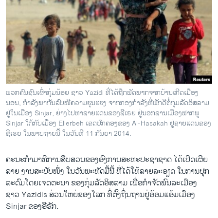
ພວກຄົນຊົນເຜົ່າກຸ່ມນ້ອຍ ຊາວ Yazidi ທີ່ໄດ້ຖືກພັດພາກຈາກບ້ານເກີດເມືອງ
ນອນ, ກຳລັງພາກັນລົບໜີຄວາມຮຸນແຮງ ຈາກກອງກຳລັງທີ່ພັກດີຕໍ່ກຸ່ມລັດອິສລາມ
ຢູ່ໃນເມືອງ Sinjar, ຍ່າງໄປຫາຊາຍແດນຂອງຊີເຣຍ ຢູ່ນອກຊານເມືອງຟາກພູ
Sinjar ໃກ້ກັບເມືອງ Elierbeh ເຂດປົກຄອງຂອງ Al-Hasakah ຢູ່ຊາຍແດນຂອງ
ຊີເຣຍ ໃນພາບຖ່າຍນີ້ ໃນວັນທີ 11 ກັນຍາ 2014.
ຄະນະກຳມາທິການສືບສວນ​ຂອງອົງການສະຫະປະຊາຊາດ ໄດ້ເປີດເຜີຍ
ລາຍ ງານສະບັບໜຶ່ງ ໃນວັນພະຫັດມື້ນີ້ ທີ່ໄດ້​ໃຫ້ລາຍລະອຽດ ​ໃນ​ການ​ປຸກ
ລະດົມ​ໂດຍເຈດຕະນາ ຂອງກຸ່ມລັດອິສລາມ ເພື່ອກຳຈັດພົນລະເມືອງ
ຊາວ Yazidis ສ່ວນໃຫຍ່ຂອງໂລກ ທີ່ຕັ້ງຖິ່ນຖານຢູ່ອ້ອມແອ້ມ​ເມືອງ
Sinjar ຂອງອີຣັກ.