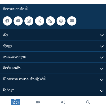
ຕິດຕາມພວກເຮົາ ທີ່
ເບິ່ງ
ຟັງສຽງ
ຂ່າວແລະລາຍງານ
ຕິດຕໍ່ພວກເຮົາ
ວີໂອເອລາວ ສາມາດ ເຂົ້າເຖິງໄດ້ທີ່
​ລິ້ງ​ຕ່າງໆ
ສົດ
ຕາມເວລາໃນລາວ