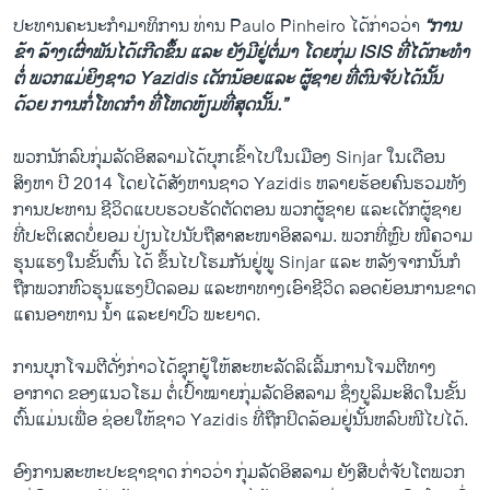
ປະທານຄະນະກຳມາທິການ ທ່ານ Paulo Pinheiro ໄດ້ກ່າວວ່າ
“ການ
ຂ້າ ລ້າງເຜົ່າພັນໄດ້ເກີດຂຶ້ນ ແລະ ຍັງມີຢູ່ຕໍ່ມາ ​ໂດຍກຸ່ມ ISIS ທີ່ໄດ້ກະທຳ​
ຕໍ່ ພວກແມ່ຍິງຊາວ Yazidis ເດັກນ້ອຍແລະ ຜູ້ຊາຍ ທີ່ຕົນຈັບ​ໄດ້ນັ້ນ
ດ້ວຍ​ ການ​ກໍ່​ໂທດ​ກຳ​ ທີ່​ໂຫດ​ຫ້ຽມທີ່​ສຸດ​ນັ້ນ.”
ພວກ​ນັກ​ລົບ​ກຸ່ມ​ລັດ​ອິສລາມ​ໄດ້​ບຸກ​ເຂົ້າ​ໄປ​ໃນເມືອງ Sinjar ​ໃນ​ເດືອນ
ສິງຫາ ​ປີ 2014 ໂດຍ​ໄດ້​ສັງຫານ​ຊາ​ວ Yazidis ຫລາຍ​ຮ້ອຍ​ຄົນ​ຮວມທັງ ​
ການ​ປະຫານ ​ຊີວິດແບບ​ຮວບ​ຮັດ​ຕັດ​ຕອນ ພວກ​ຜູ້​ຊາຍ ​ແລະ​ເດັກ​ຜູ້ຊາຍ
ທີ່​ປະຕິ​ເສດ​ບໍ່​ຍອມ ​ປ່ຽນໄປນັບຖື​ສາສະໜາ​ອິສລາມ.​ ພວກ​ທີ່ຫຼົບ ໜີ​ຄວາມ​
ຮຸນ​ແຮງ​ໃນ​ຂັ້ນຕົ້ນ​ ​ໄດ້ ​ຂຶ້ນ​ໄປໂຮມ​ກັນ​ຢູ່​ພູ Sinjar ​ແລະ ຫລັງ​ຈາກ​ນັ້ນກໍ​
ຖືກ​ພວກ​ຫົວ​ຮຸນ​ແຮງ​ປິດ​ລອມ ​ແລະ​ຫາ​ທາງ​ເອົາ​ຊີວິດ ລອດ​ຍ້ອນ​ການ​ຂາດ​
ແຄນ​ອາຫານ ນ້ຳ ​ແລະ​ຢາ​ປົວ ​ພະຍາດ.
ການ​ບຸກ​ໂຈມ​ຕີ​ດັ່ງກ່າວ​ໄດ້​ຊຸກຍູ້​ໃຫ້​ສະຫະລັດ​ລິ​ເລີ້ມການ​ໂຈ​ມຕີ​ທາງ​
ອາກາດ ​ຂອງ​ແນວ​ໂຮມ ຕໍ່​ເປົ້າໝາຍ​ກຸ່ມ​ລັດ​ອິສລາມ ຊຶ່ງ​ບູລິ​ມະ​ສິດ​ໃນ​ຂັ້ນ
ຕົ້ນ​ແມ່ນ​ເພື່ອ ​ຊ່ອຍ​ໃຫ້ຊາວ Yazidis ທີ່​ຖືກ​ປິດ​ລ້ອມ​ຢູ່​ນັ້ນຫລົບໜີ​ໄປ​ໄດ້.
ອົງການ​ສະຫະ​ປະຊາ​ຊາດ ​ກ່າວ​ວ່າ ກຸ່ມ​ລັດ​ອິສລາມ ​ຍັງ​ສືບ​ຕໍ່​ຈັບ​ໂຕ​ພວກ​