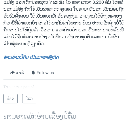
ແມ່ຍິງ ແລະ​ເດັກນ້ອຍຊາວ Yazidis ​ໄວ້ ຫລາຍ​ກວ່າ 3,200 ຄົນ ​ໂດຍ​ທີ່​
ພວກ​ແມ່ຍິງ ​ຖືກ​ໃຊ້​ເປັນ​ຂ້າ​ທາດ​ທາງ​ເພດ ໃນ​ຂະນະ​ທີ່​ພວກ ​ເດັກນ້ອຍ​ຖືກ​
ອົບຮົມ​ສັ່ງສອນ ​ໃຫ້​ເປັນ​ພວກ​ນັກ​ລົບ​ຂອງ​ກຸ່ມ.​ ລາຍ​ງານ​ໄດ້​ອ້າງ​ຫລາຍໆ ​
ກໍລະນີ​ທີ່​ວ່າ​ພວກ​ຍິງ ​ສາວ​ໄດ້​ພາກັນ​ຂ້າ​ໂຕ​ຕາຍ ຍ້ອນ ຢາກ​ຫລີກ​ລ່ຽງບໍ່​ໃຫ້​
ຖືກ​ຂາຍ​ໄປໃຫ້​ກຸ່ມ​ລັດ ​ອິສລາມ ​ແລະ​ກ່າວ​ວ່າ ພວກ ທີ່​ພະຍາຍາມ​ຫລົບໜີ​
ແມ່ນ​ໄດ້​ຖືກ​ທໍລະມານ​ຢ່າງ ​ໜັກທີ່​ຮວມທັງ​ການ​ທຸບ​ຕີ ​ແລະການ​ຂົ່ມຂືນ​
ເປັນ​ໝູ່​ຄະນະ ​ຫຼື​ລຽນ​ຄິວ.
ອ່ານຂ່າວນີ້ຕື່ມ ເປັນພາສາອັງກິດ
ແຊຣ໌
Follow us
This item is part of
ຂ່າວ
ໂລກ
ທ່ານອາດມັກອ່ານເລື້ອງນີ້ຕື່ມ