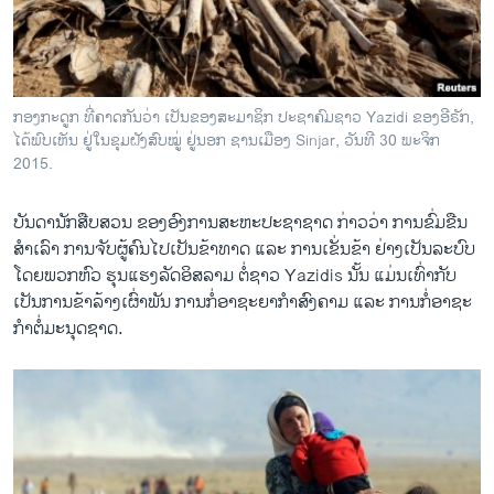
ວິທະຍາສາດ-ເທັກໂນໂລຈີ
ທຸລະກິດ
ພາສາອັງກິດ
ກອງກະດູກ ທີ່ຄາດກັນວ່າ ເປັນຂອງສະມາຊິກ ປະຊາຄົມຊາວ Yazidi ຂອງອີຣັກ,
ວີດີໂອ
ໄດ້ພົບເຫັນ ຢູ່ໃນຂຸມຝັງສົບໝູ່ ຢູ່ນອກ ຊານເມືອງ Sinjar, ວັນທີ 30 ພະຈິກ
2015.
ສຽງ
ບັນດານັກສືບສວນ ຂອງອົງການສະຫະປະຊາຊາດ ກ່າວວ່າ ການຂົ່ມຂືນ
ລາຍການກະຈາຍສຽງ
ຕິດຕາມພວກເຮົາ ທີ່
ສຳ​ເລົາ​ ການຈັບ​ຜູ້​ຄົນ​ໄປເປັນຂ້າທາດ ແລະ ການເຂັ່ນຂ້າ ຢ່າງ​ເປັນ​ລະບົບ
ລາຍງານ
ໂດຍພວກຫົວ ຮຸນແຮງລັດອິສລາມ ຕໍ່ຊາວ Yazidis ນັ້ນ ​ແມ່ນ​ເທົ່າ​ກັບ
ເປັນການຂ້າລ້າງເຜົ່າພັນ ການກໍ່ອາຊະຍາກຳສົງຄາມ ແລະ ການກໍ່ອາຊະ
ກຳຕໍ່ມະນຸດຊາດ.
ພາສາຕ່າງໆ