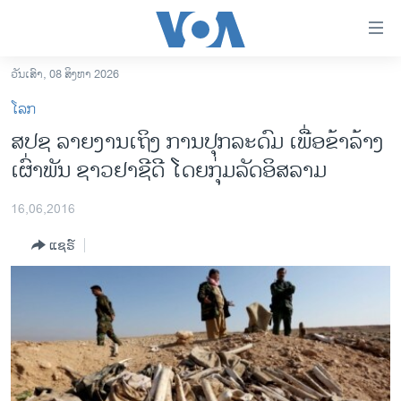
ລິ້ງ
ສຳຫລັບ
ເຂົ້າ
ວັນເສົາ, 08 ສິງຫາ 2026
ຫາ
ໂຮມເພຈ
ໂລກ
ຂ້າມ
ລາວ
ສປຊ ລາຍງານເຖິງ ການປຸກລະດົມ ເພື່ອຂ້າລ້າງ
ຂ້າມ
ອາເມຣິກາ
ເຜົ່າພັນ ຊາວຢາຊີດີ ໂດຍກຸ່ມລັດອິສລາມ
ຂ້າມ
ໄປ
ການເລືອກຕັ້ງ ປະທານາທີບໍດີ ສະຫະລັດ 2024
ຫາ
16,06,2016
ຂ່າວ​ຈີນ
ຊອກ
ແຊຣ໌
ຄົ້ນ
ໂລກ
ເອເຊຍ
ອິດສະຫຼະພາບດ້ານການຂ່າວ
ຊີວິດຊາວລາວ
ຊຸມຊົນຊາວລາວ