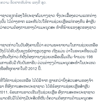
ັບຄວາມ ອຶດຢາກອັນຮ້າຍ ແຮງທີ່ ສຸດ.
​ຊາດ​ຮຽກຮ້ອງ​ໃຫ້​ປະ​ຊາ​ຄົມນາໆ​ຊາດ ຈົ່ງ​ປະ​ເລື້ອງຄວາມ​ແຕກຕ່າງ
ນັ້ນ ​ໄວ້​ຕ່າງຫາກ ​ແລະ​ຫັນໄປໃຫ້ການ​ຊ່ວຍ​ເຫຼືອ​ແກ່​ກອງ​ທຶນ ​ສຳ​ຫຼັບ
ອີ້ນວ່າຄວາມ​ຕ້ອງການ​ທາງ​ດ້ານ​ມະນຸດສະ ທຳ​ທີ່​ຮ້າຍ​ແຮງ​ສຸດຂອງຊາວ​
ຊາດກ່າວ​ໃນ​ວັນ​ອັງຄານ​ນີ້​ວ່າ ຄວາມ​ພະຍາຍາມ​ໃນ​ການ​ຊ່ວຍ​ເຫລືອ
ບໍ່​ໄດ້​ຮັບ​ເງິນ​ພຽງພໍ​ຢ່າງ​ຫຼວງຫຼາຍ ​ເຖິງ​ແມ່ນ ວ່າ​ໃນ​ຂະນະ​ທີ່​ພວມ​ມີ​
ອງທືນດັ່ງກ່າວ ກໍຍັງ​ຕ້ອງການໆ​ຊ່ວຍ​ເຫລື​ອ​ເພີ້ມ​ເຕີ​ມ ຈໍາ​ນວນ 198
ເປັນ​ການຮັບ​ມື​ ກັບ​ບັນຫາ​ຮີບ ດ່ວນ​ຕ່າງໆດ້ານ​ມະນຸດສະ​ທໍາໃນ​ປະ​ເທດ
​ເໜືອທີ່​ທຸກ​ຍາກ​ໃນ​ປີ 2012 ນີ້.
່​ໃຫ້​ການ​ຊ່ວຍ​ເຫລືອ ໄດ້​ບໍລິຈາກ ​ຫຼາຍກວ່ານຶ່ງ​ສ່ວນ​ສາມຂອງຈໍາ
າ ທີ່ອົງການ​ສະຫະ​ປະຊາ​ຊາດ ໄດ້​ຂໍ​ຮ້ອງການຊ່ອຍ​ເຫຼືອສຳ​ຫຼັບ
2011. ​ຍ້ອນ​ການ​ຂາດ​ເຂີນ​ເງິນ​ຊ່ວຍ​ເຫຼື​ອ ອົງການ​ສະຫະ​ປະຊາ​ຊາດ
​ສາມາດຮັບ​ມື​ໄດ້​ຢ່າງ​ມີ​ປະສິດທິ​ຜົນ ​ຕໍ່ຄວາມ​ຕ້ອງການ​ດ້ານ​ມະນຸດ​ສະ