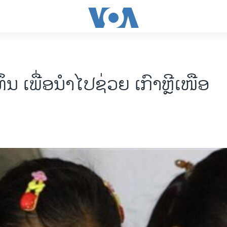
ຶນ ເພື່ອນຳໄປຊ່ວຍ ເກົາຫຼີເໜືອ