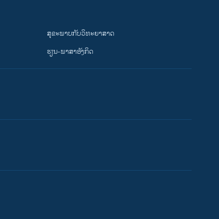
ສຸຂະພາບກັບວິທະຍາສາດ
ຮຽນ-ພາສາອັງກິດ