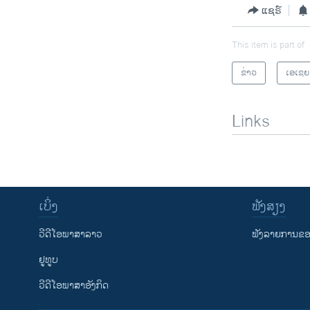
ແຊຣ໌
This item is part of
ຂ່າວ
ເອເຊຍ
Links
ເບິ່ງ
ຟັງສຽງ
ວີດີໂອພາສາລາວ
ຟັງລາຍການຂອງ
ຢູທູບ
ວີດີໂອພາສາອັງກິດ