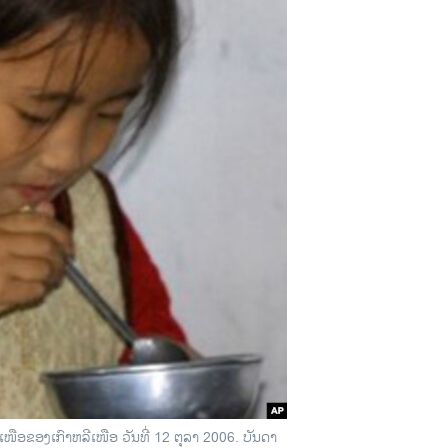
ໜືອຂອງເກົາຫລີເໜືອ ວັນທີ່ 12 ຕຸລາ 2006. ບັນດາ