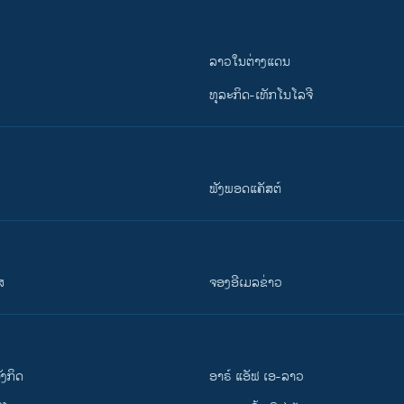
ລາວໃນຕ່າງແດນ
ທຸລະກິດ-ເທັກໂນໂລຈີ
ຟັງພອດແຄັສຕ໌
ສ
ຈອງອີເມລຂ່າວ
ັງ​ກິດ
ອາຣ໌ ແອັຟ ເອ-ລາວ