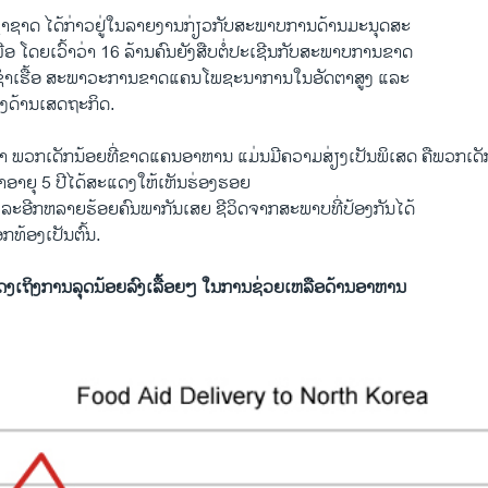
ຊາດ ​ໄດ້​ກ່າວ​ຢູ່​ໃນ​ລາຍ​ງານກ່ຽວ​ກັບສະພາບການດ້ານ​ມະນຸດສະ​
ເໜືອ ​ໂດຍ​ເວົ້າວ່າ 16 ລ້ານ​ຄົນ​ຍັງ​ສືບ​ຕໍ່​ປະ​ເຊີນ​ກັບ​ສະພາບ​ການຂາດ
າ​ເຮື້ອ ສະພາວະການ​ຂາດ​ແຄນໂພຊະ​ນາ​ການ​ໃນ​ອັດຕາ​ສູງ ​ແລະ​
າງ​ດ້ານ​ເສດຖະກິດ​.
 ພວກ​ເດັກນ້ອຍ​ທີ່​ຂາດແຄນອາຫານ ​ແມ່ນ​ມີ​ຄວາມ​ສ່ຽງ​ເປັນ​ພິ​ເສດ ​ຄືພວກເດັກ
່າ​ອາ​ຍຸ 5 ປີໄດ້​ສະ​ແດງ​ໃຫ້​ເຫັນ​ຮ່ອງ​ຮອຍ
ແລະ​ອີກ​ຫລາຍ​ຮ້ອຍ​ຄົນພາກັນ​ເສຍ ຊີວິດຈາກ​ສະພາບ​ທີ່​ປ້ອງ​ກັນ​ໄດ້​ ​
ກທ້ອງ​ເປັນຕົ້ນ.
ດງເຖິງການລຸດນ້ອຍລົງເລື້ອຍໆ ໃນການຊ່ວຍເຫລືອດ້ານອາຫານ