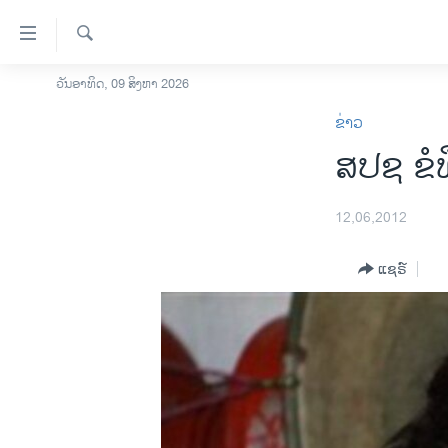
ລິ້ງ
ສຳຫລັບ
ເຂົ້າ
ຄົ້ນຫາ
ວັນອາທິດ, 09 ສິງຫາ 2026
ໂຮມເພຈ
ຫາ
ຂ່າວ
ລາວ
ຂ້າມ
ສປຊ ຂໍທ
ຂ້າມ
ອາເມຣິກາ
ຂ້າມ
ການເລືອກຕັ້ງ ປະທານາທີບໍດີ ສະຫະລັດ
ໄປ
2024
12,06,2012
ຫາ
ຂ່າວ​ຈີນ
ຊອກ
ແຊຣ໌
ຄົ້ນ
ໂລກ
ເອເຊຍ
ອິດສະຫຼະພາບດ້ານການຂ່າວ
ຊີວິດຊາວລາວ
ຊຸມຊົນຊາວລາວ