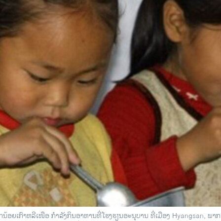
ນ້ອຍເກົາຫລີເໜືອ ກໍາລັງກິນອາຫານທີ່ໂຮງຮຽນອະນຸບານ ທີ່ເມືອງ Hyangsan, ພາກເ