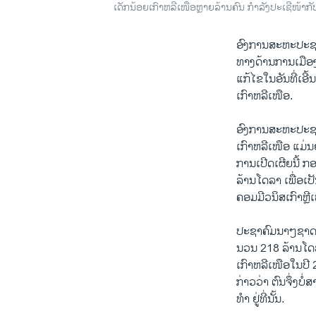
ເດັກນ້ອຍເກົາຫລີເໜືອຫຼາຍລ້ານຄົນ ກໍາລັງປະເຊີໜ້າກ
ອົງ​ການສະຫະ​ປະຊາ
ທາງ​ດ້ານ​ການ​ເມືອງ
​ແກ້​ໄຂ​ໃນ​ອັນທີ່ເ
ເກົາຫລີ​ເໜືອ.
​ອົງການສະຫະປະຊາ​
ເກົາຫລີ​ເໜືອ ແມ່ນຍັງ
ການ​ເປີດ​ເຜີຍ​ນີ້ ກ
ລ້ານ​ໂດ​ລາ ​ເພື່ອ​
​ຄອມ​ມີ​ວນິສ​ເກົາຫຼີ
​ປະຊາ​ຄົມນາໆ​ຊາດທີ
ນວນ 218 ລ້ານ​ໂດ​ລ
ເກົາຫລີເໜືອ​ໃນ​ປີ 
ກ່າວ​ວ່າ ຕົນຈຶ່ງບໍ່
​ທໍາ​ ​ຢູ່​ທີ່​ນັ້ນ. ​