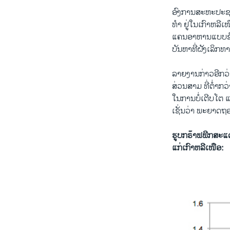
ອົງການ​ສະຫະ​ປະຊາ​
ທໍາ ຢູ່​ໃນ​ເກົາຫລີ​
ແຄນ​ອາຫານ​ແບບ​ຊໍ
ບັນຫາ​ທີ່​ຝັງ​ເລິກທ
ລາຍງານ​ກ່າວອີກ​ວ່າ
ສ່ວນສາມ ທີ່​ຕໍ່າ​ກວ
ໃນ​ການບໍ່​ເຕີບ​ໂຕ ​
ເຊັ່ນວ່າ ພະ​ຍາດ​ຖອ
ຮູບກຣ໊າຟຟິກສະແ
ແກ່ເກົາຫລີເໜືອ: