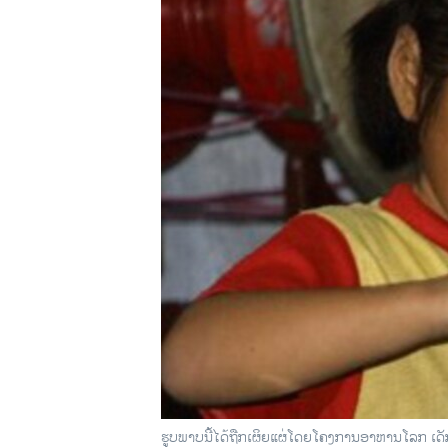
ວິທະຍາສາດ-ເທັກໂນໂລຈີ
ທຸລະກິດ
ພາສາອັງກິດ
ວີດີໂອ
ສຽງ
ລາຍການກະຈາຍສຽງ
ລາຍງານ
ຮູບພາບນີ້ໄດ້ຖືກເຜິຍແຜ່ໂດຍໂຄງການອາຫານໂລກ ເດັກ