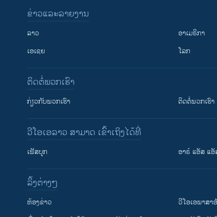
ຂ່າວແລະລາຍງານ
ລາວ
ອາເມຣິກາ
ເອເຊຍ
ໂລກ
ຕິດຕໍ່ພວກເຮົາ
ກ່ຽວກັບພວກເຮົາ
ຕິດຕໍ່ພວກເຮົາ
ວີໂອເອລາວ ສາມາດ ເຂົ້າເຖິງໄດ້ທີ່
ເຟັສບຸກ
ອາຣ໌ ແອັສ ແອັ
​ລິ້ງ​ຕ່າງໆ
ຕິດຕາມພວກເຮົາ ທີ່
​ຫ້ອງ​ຂ່າວ
ວີ​ໂອ​ເອ​ພາ​ສາ​ອ