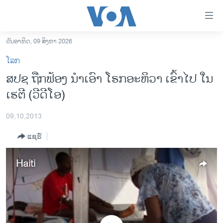
ລິ້ງ
ສຳຫລັບ
ເຂົ້າ
ວັນອາທິດ, 09 ສິງຫາ 2026
ຫາ
ໂຮມເພຈ
ໂລກ
ຂ້າມ
ລາວ
ສປຊ ຖືກຟ້ອງ ນຳເອົາ ໂຣກອະຫິວາ ເຂົ້າໄປ ໃນ
ຂ້າມ
ອາເມຣິກາ
ເຮຕີ (ວີດີໂອ)
ຂ້າມ
ໄປ
ການເລືອກຕັ້ງ ປະທານາທີບໍດີ ສະຫະລັດ 2024
ຫາ
09,10,2013
ຂ່າວ​ຈີນ
ຊອກ
ແຊຣ໌
ຄົ້ນ
ໂລກ
ເອເຊຍ
Haiti
ອິດສະຫຼະພາບດ້ານການຂ່າວ
ຊີວິດຊາວລາວ
ຊຸມຊົນຊາວລາວ