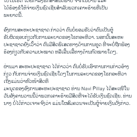
ໄປ​ໃນ​ເຮ​ຕີ ​ໂດຍກຳລັງຮັກສາ​ສັນຕິ​ພາບ ຈາກ​ເນ​ປານ ​ແລະ
​ໄດ້​ຮ້ອງ​ຂໍ​ໃຫ້​ຈ່າຍ​ເງິນ​ຊົດ​ເຊີຍ​ສຳລັບ​ພວກ​ເຄາະ​ຮ້າຍ​ທີ່​ເປັນ​
ພະຍາດນີ້.
ອົງການສະຫະ​ປະຊາ​ຊາດ ​ກ່າວວ່າ ຕົນ​ບໍ່​ຍອມຮັບວ່າຕົນ​ເປັນ​ຜູ້​
ຮັບຜິດຊອບ​ກ່ຽວ​ກັບ​ການລະ​ບາດ​ຂອງ​ໂຣກອະຫິວາ. ນອກນັ້ນສະຫະ​
ປະຊາ​ຊາດ​ຍັງ​ເວົ້າວ່າ ຕົນ​ມີ​ສິດ​ພິ​ເສດ​ທາງ​ດ້ານ​ການ​ທູດ ທີ່​ຈະ​ບໍ່​ຖືກ​ຟ້ອງ​
ຮ້ອງ​ກ່ຽວ​ກັບ​ຄວາມ​ປະໝາດ ​ຫລື​ເລີ້ນ​ເລີ້ທາງ​ດ້ານ​ກົດໝາຍ​ໃດໆ.
​ຜ່ານ​ມາ ສະຫະ​ປະຊາ​ຊາດ ​ໄດ້​ກ່າວວ່າ ຕົນ​ບໍ່​ຮັບ​ເອົາ​ການການ​ກ່າວ​ອ້າງ​
ກ່ຽວ ກັບ​ການ​ຈ່າຍ​ເງິນ​ຊົດ​ເຊີຍ​ໃດໆ​ໃນ​ການລະ​ບາດ​ຂອງ​ໂຣກອະຫິວາ ​
ເຖິງ​ແມ່ນ​ວ່າ​ຫົວໜ້າສິດ​ທິ
ມະນຸດ​ຂອງ​ອົງການສະຫະ​ປະຊາ​ຊາດ ທ່ານ Navi Pillay ​ໄດ້​ສະ​ເໜີ​ໃນ​
ວັນ​ອັງຄານ​ວານ​ນີ້ວ່າພວກ​ເຄາະ​ຮ້າຍມີ​ສິດ​ທີ່​ຈະໄດ້​ຮັບເງິນ​ຊົດ​ເຊີຍ. ທ່ານ ​
ນາງ ບໍ່​ໄດ້​ກ່າ​ວ​ເຈາະ​ຈົງວ່າ ​ແມ່ນໃຜ​ສົມຄວນ​ຈະ​ເປັນ​ຜູ້ຈ່າ​ຍ​ເງິນ​ດັ່ງກ່າວ.