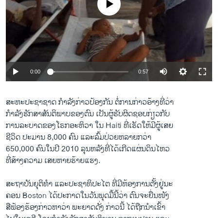
No media source currently available
ວິທະຍາສາດ-ເທັກໂນໂລຈີ
ທຸລະກິດ
ພາສາອັງກິດ
ວີດີໂອ
0:00
0:57
ສຽງ
ລາຍການກະຈາຍສຽງ
ສະຫະ​ປະຊາ​ຊາດ ກໍາລັງ​ກ່າວປ້ອງ​ກັນ​ ຕໍ່​ການ​ກ່າວ​ອ້າງ​ທີ່​ວ່າ
ຕິດຕາມພວກເຮົາ ທີ່
ກຳລັງ​ຮັກສາ​ສັນຕິພາບ​ຂອງ​ຕົນ ​ເປັນ​ຜູ້​ຮັບຜິດຊອບ​ກ່ຽວ​ກັບ
ລາຍງານ
ການລະ​ບາດ​ຂອງ​ໂຣກອະຫິ​ວາ ​ໃນ​ Haiti ທີ່ເຮັດ​ໃຫ້​ມີ​ຜູ້​ເສຍ​
ຊີວິດ ປະມານ 8,000 ຄົນ ​ແລະ​ລົ້ມປ່ວຍ​ຫລາຍ​ກວ່າ
650,000 ​ຄົນ​ໃນ​ປີ 2010 ລຸນຫລັງ​ທີ່​ໄດ້​ເກີດ​ແຜ່ນດິນ​ໄຫວ
ພາສາຕ່າງໆ
ທີ່​ສ້າງ​ຄວາມ ​ເສຍ​ຫາຍຮ້າຍ​ແຮງ.
ສະ​ຖາ​ບັນ​ຍຸຕິ​ທໍາ ​ແລະ​ປະຊາທິປະ​ໄຕ ທີ່​ມີ​ຫ້ອງການ​ຕັ້ງ​ຢູ່​ນະ
ຄອນ Boston ​ໄດ້​ປະກາດ​ໃນ​ວັນ​ພຸດ​ມື້​ນີ້​ວ່າ ຕົນ​ຈະ​ຍື່ນໜັງ
ສືຟ້ອງ​ຮ້ອງກ່າວ​ຫາ​ວ່າ ພະຍາດດັ່ງ ກ່າວ​ນີ້ ​ໄດ້​ຖືກ​ນໍາເຂົ້າ​