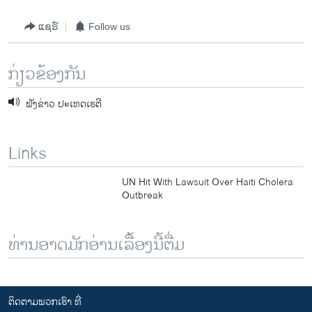
ແຊຣ໌
Follow us
ກ່ຽວຂ້ອງກັນ
ຟັງຂ່າວ ປະເທດເຮຕີ
Links
UN Hit With Lawsuit Over Haiti Cholera
Outbreak
ທ່ານອາດມັກອ່ານເລື້ອງນີ້ຕື່ມ
ຕິດຕາມພວກເຮົາ ທີ່