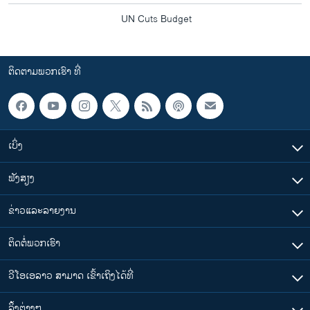
UN Cuts Budget
ຕິດຕາມພວກເຮົາ ທີ່
ເບິ່ງ
ຟັງສຽງ
ຂ່າວແລະລາຍງານ
ຕິດຕໍ່ພວກເຮົາ
ວີໂອເອລາວ ສາມາດ ເຂົ້າເຖິງໄດ້ທີ່
​ລິ້ງ​ຕ່າງໆ