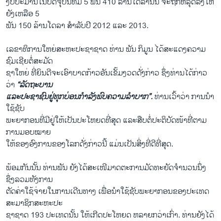
ງົບປະມານ​ໃນ​ປັດຈຸບັນ​ທີ່​ມີ 5 ພັນ 410 ລ້ານ​ໂດ​ລານັ້ນ ​ຈະຖືກຫລຸດ​ລົງ​ໃຫ້​
ຍັງ​ເຫລືອ 5
ພັນ 150 ລ້ານ​ໂດ​ລາ ສໍາລັບ​ປີ 2012 ​ແລະ 2013.
ເລຂາທິການ​ໃຫຍ່​ສະຫະ​ປະຊາ​ຊາດ ທ່ານ ພັນ ກິ​ມູນ ​ໄດ້ສະ​ແດງ​ຄວາມ​
ຊົມ​ເຊີຍຕໍ່ສະມັດ
ຊາ​ໃຫຍ່ ທີ່​ຍິນ​ດີຈະ​ເອົາ​ບາດ​ກ້າວ​ອັນ​ເຂັ້ມງວດດັ່ງກ່າວ ຊຶ່ງ​ທ່ານ​ໄດ້​ກ່າວ​
ວ່າ
“ລັດ​ຖະບານ
ແລະ​ປະຊາຊົນ​ຢູ່​ທຸກ​ບ່ອນ​ກໍາລັງ​ພົບ​ຄວາມ​ລໍາບາກ”.
ທ່ານ​ເວົ້າວ່າ ການ​ນໍາ​
ໃຊ້ຊັບ
ພະຍາກອນທີ່​ມີ​ຢູ່​ໃຫ້​ເປັນ​ປະ​ໂຫຍ​ດ​ທີ່​ສຸດ ​ແລະ​ສືບຕໍ່ປະຕິບັດ​ໜ້າທີ່​ຕາມ​
ການ​ມອບໝາຍ
ໃຫ້ຂອງ​ອົງການ​ຂອງໂລກດັ່ງກ່າວ​ນີ້ ​ແມ່ນ​ເປັນ​ສິ່ງ​ທີ່​ດີທີ່​ສຸດ.
ພ້ອມ​ກັນນັ້ນ ທ່ານ​ພັນ ຍັງໄດ້​ສະ​ເໜີມາດ​ຕະການມັດທະຍັດ​ຈໍານວນ​ນຶ່ງ
ຊຶ່ງ​ລວມທັງການ
ຕັດຄ່າ​ໃຊ້​ຈ່າຍ​ໃນ​ການ​ເດີນທາງ ​ເພື່ອ​ນໍາ​ໃຊ້​ຊັບພະຍາກອນ​ຂອງປະ​ເທດ
ສະມາຊິກສະຫະ​ປະ
ຊາ​ຊາດ 193 ປະ​ເທດນັ້ນ ​ໃຫ້​ເກີດ​ປະ​ໂຫຍ​ດ ຫລາຍ​ກວ່າ​ເກົ່າ. ທ່ານ​ຍັງ​ໄດ້​