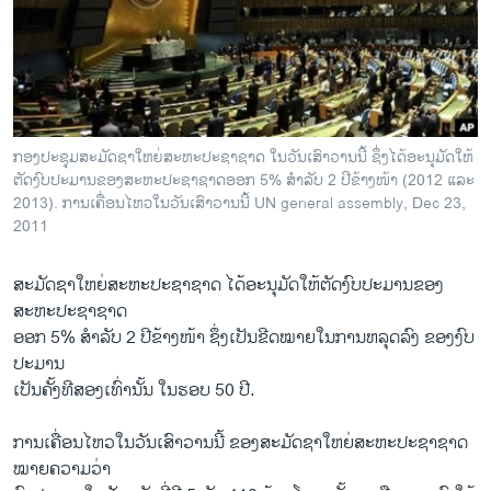
ວິທະຍາສາດ-ເທັກໂນໂລຈີ
ທຸລະກິດ
ພາສາອັງກິດ
ວີດີໂອ
ກອງປະຊຸມສະມັດຊາ​ໃຫຍ່​ສະຫະ​ປະຊາ​ຊາດ ​ໃນ​ວັນ​ເສົາ​ວານ​ນີ້ ຊຶ່ງໄດ້​ອະນຸມັດ​ໃຫ້
ສຽງ
ຕັດ​ງົບປະມານຂອງ​ສະຫະ​ປະຊາ​ຊາດອອກ 5% ສໍາລັບ 2 ປີ​ຂ້າງ​ໜ້າ (2012 ແລະ
2013). ການ​​ເຄື່ອນ​ໄຫວໃນ​ວັນ​ເສົາ​ວານ​ນີ້ UN general assembly, Dec 23,
ລາຍການກະຈາຍສຽງ
2011
ຕິດຕາມພວກເຮົາ ທີ່
ລາຍງານ
ສະມັດຊາ​ໃຫຍ່​ສະຫະ​ປະຊາ​ຊາດ ​ໄດ້​ອະນຸມັດ​ໃຫ້ຕັດ​ງົບປະມານຂອງ​
ສະຫະ​ປະຊາ​ຊາດ
ອອກ 5% ສໍາລັບ 2 ປີ​ຂ້າງ​ໜ້າ ຊຶ່ງ​ເປັນ​ຂີດໝາຍ​ໃນການ​ຫລຸດ​ລົງ ຂອງງົບ
ພາສາຕ່າງໆ
ປະມານ
ເປັນຄັ້ງທີ​ສອງ​ເທົ່າ​ນັ້ນ ​ໃນຮອບ 50 ປີ.
ການເຄື່ອນ​ໄຫວໃນ​ວັນ​ເສົາ​ວານ​ນີ້ ຂອງ​ສະມັດຊາ​ໃຫຍ່​ສະຫະ​ປະຊາ​ຊາດ
ໝາຍຄວາມວ່າ