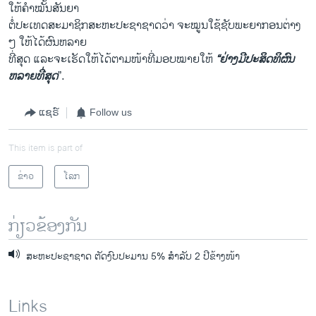
ໃຫ້​ຄໍາໝັ້ນສັນຍາ​
ຕໍ່ປະ​ເທດສະມາຊິກສະຫະ​ປະຊາ​ຊາດວ່າ ຈະ​ໝູນ​ໃຊ້​ຊັບພະຍາກອນ​ຕ່າງ
ໆ ​ໃຫ້​ໄດ້ຜົນ​ຫລາຍ
ທີ່​ສຸດ ​ແລະ​ຈະ​ເຮັດ​ໃຫ້​ໄດ້​ຕາມໜ້າທີ່​ມອບໝາຍ​ໃຫ້
“ຢ່າງ​ມີ​ປະສິດທິ​ຜົນ​
ຫລາຍ​ທີ່​ສຸດ
”.
ແຊຣ໌
Follow us
This item is part of
ຂ່າວ
ໂລກ
ກ່ຽວຂ້ອງກັນ
ສະຫະປະຊາຊາດ ຕັດງົບປະມານ 5% ສໍາລັບ 2 ປີຂ້າງໜ້າ
Links