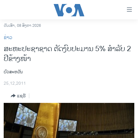
ລິ້ງ
ສຳຫລັບ
ເຂົ້າ
ວັນເສົາ, 08 ສິງຫາ 2026
ຫາ
ໂຮມເພຈ
ຂ່າວ
ຂ້າມ
ລາວ
ສະຫະປະຊາຊາດ ຕັດງົບປະມານ 5% ສໍາລັບ 2
ຂ້າມ
ອາເມຣິກາ
ປີຂ້າງໜ້າ
ຂ້າມ
ໄປ
ການເລືອກຕັ້ງ ປະທານາທີບໍດີ ສະຫະລັດ 2024
ຫາ
ບົວສະຫວັນ
ຂ່າວ​ຈີນ
ຊອກ
25,12,2011
ຄົ້ນ
ໂລກ
ແຊຣ໌
ເອເຊຍ
ອິດສະຫຼະພາບດ້ານການຂ່າວ
ຊີວິດຊາວລາວ
ຊຸມຊົນຊາວລາວ