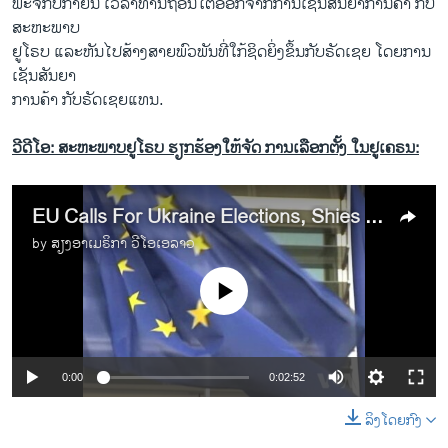
ພະຈິກ​ປີ​ກາຍ​ນີ້ ​ເວລາ​ທ່ານ​ຖອນ​ໂຕ​ອອກ​ຈາກ​ການ​ເຊັນ​ສັນຍາ​ການ​ຄ້າ ກັບ​
ສະຫະພາບ​
ຢູ​ໂຣບ ແລະ​ຫັນ​ໄປ​ສ້າງສາ​ຍພົວພັນ​ທີ່​ໃກ້ຊິດ​ຍິ່ງ​ຂຶ້ນ​ກັບ​ຣັດ​ເຊຍ ​ໂດ​ຍການ​
ເຊັນ​ສັນຍາ​
ການ​ຄ້າ​ ກັບຣັດ​ເຊຍ​ແທນ.
ວີດີໂອ: ສະຫະພາບຢູໂຣບ ຮຽກຮ້ອງໃຫ້ຈັດ ການເລືອກຕັ້ງ ໃນຢູເຄຣນ:
EU Calls For Ukraine Elections, Shies Away From Sanctions
by
ສຽງອາເມຣິກາ ວີໂອເອລາວ
No media source currently available
0:00
0:02:52
ລິງໂດຍກົງ