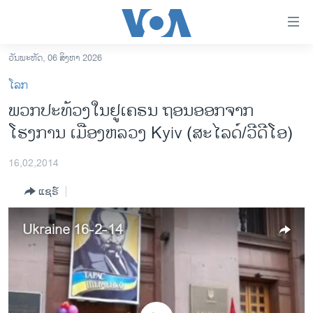
ລິ້ງ
ສຳຫລັບ
ເຂົ້າ
ວັນພະຫັດ, 06 ສິງຫາ 2026
ຫາ
ໂຮມເພຈ
ໂລກ
ຂ້າມ
ລາວ
ພວກປະທ້ວງໃນຢູເຄຣນ ຖອນອອກຈາກ
ຂ້າມ
ອາເມຣິກາ
ໂຮງການ ເມືອງຫລວງ Kyiv (ສະໄລດ໌/ວີດີໂອ)
ຂ້າມ
ໄປ
ການເລືອກຕັ້ງ ປະທານາທີບໍດີ ສະຫະລັດ 2024
ຫາ
16,02,2014
ຂ່າວ​ຈີນ
ຊອກ
ແຊຣ໌
ຄົ້ນ
ໂລກ
ເອເຊຍ
Ukraine 16-2-14
ອິດສະຫຼະພາບດ້ານການຂ່າວ
ຊີວິດຊາວລາວ
ຊຸມຊົນຊາວລາວ