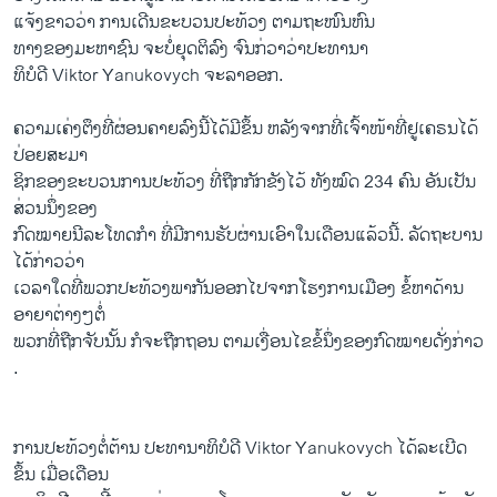
​ແຈ້ງ​ຂາວ​ວ່າ ການ​ເດີນ​ຂະບວນປະ​ທ້ວງ​ ຕາມ​ຖະໜົນ​ຫົນ
ທາງ​ຂອງ​ມ​ະຫາ​ຊົນ ຈະ​ບໍ່ຍຸດຕິ​ລົງ ຈົນ​ກ່ວາ​ວ່າ​ປະທານາ
ທິບໍດີ Viktor Yanukovych ຈະລາ​ອອກ.
ຄວາມ​ເຄ່ງ​ຕຶງ​ທີ່​ຜ່ອນຄາຍ​ລົງ​ນີ້​ໄດ້​ມີ​ຂຶ້ນ ຫລັງ​ຈາກ​ທີ່​ເຈົ້າ​ໜ້າ​ທີ່ຢູ​ເຄຣນ​ໄດ້
ປ່ອຍສະມາ
ຊິກຂອງຂະ​ບວນການ​ປະ​ທ້ວງ ທີ່​ຖືກ​ກັກ​ຂັງ​ໄວ້ ທັງ​ໝົດ 234 ຄົນ ອັນ​ເປັນ​
ສ່ວນ​ນຶ່ງ​ຂອງ
ກົດໝາຍນີລະ​ໂທດ​ກໍາ ​ທີ່​ມີ​ການ​ຮັບ​ຜ່ານ​ເອົາ​ໃນ​ເດືອນ​ແລ້ວ​ນີ້. ລັດຖະບານ​
ໄດ້​ກ່າວ​ວ່າ ​
ເວລາໃດ​ທີ່​ພວກ​ປະ​ທ້ວງ​ພາກັນ​ອອກ​ໄປ​ຈາກ​ໂຮງການ​ເມືອງ ຂໍ້​ຫາ​ດ້ານ​
ອາຍາ​ຕ່າງໆ​ຕໍ່​
ພວກ​ທີ່​ຖືກ​ຈັບ​ນັ້ນ ກໍ​ຈະ​ຖືກ​ຖອນ​ ຕາມ​ເງື່ອນ​ໄຂ​ຂໍ້​ນຶ່ງ​ຂອງ​ກົດ​ໝາຍ​ດັ່ງກ່າວ​
.
ການ​ປະ​ທ້ວງ​ຕໍ່ຕ້ານ ປະທານາທິບໍດີ Viktor Yanukovych ​ໄດ້​ລະ​ເບີດ​
ຂຶ້ນ ​ເມື່ອ​ເດືອນ​