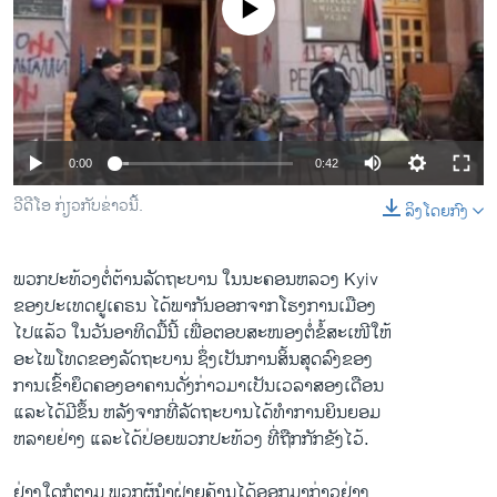
No media source currently available
ວິທະຍາສາດ-ເທັກໂນໂລຈີ
ທຸລະກິດ
ພາສາອັງກິດ
ວີດີໂອ
0:00
0:42
ສຽງ
ວີດີໂອ ກ່ຽວກັບຂ່າວນີ້.
ລິງໂດຍກົງ
ລາຍການກະຈາຍສຽງ
ຕິດຕາມພວກເຮົາ ທີ່
ລາຍງານ
ພວກ​ປະ​ທ້ວງ​ຕໍ່ຕ້ານ​ລັດຖະບານ ​ໃນ​ນະຄອນຫລວງ Kyiv
ຂອງ​ປະ​ເທດ​ຢູ​ເຄຣນ ​ໄດ້ພາກັນ​ອອກ​ຈາກ​ໂຮງການ​ເມືອງ​
ໄປແລ້ວ ​ໃນວັນອາທິດມື້ນີ້ ເພື່ອ​ຕອບ​ສະໜອງ​ຕໍ່​ຂໍ້​ສະ​ເໜີ​ໃຫ້
ພາສາຕ່າງໆ
ອະ​ໄພ​ໂທດ​ຂອງ​ລັດຖະບານ ຊຶ່ງ​ເປັນ​ການ​ສິ້ນສຸດ​ລົງ​ຂອງ​
ການ​ເຂົ້າ​ຍຶດຄອງ​ອາຄານ​ດັ່ງກ່າວມາ​ເປັນ​ເວລາ​ສອງ​ເດືອນ
​ແລະ​ໄດ້​ມີ​ຂຶ້ນ ຫລັງ​ຈາກ​ທີ່​ລັດຖະບານ​ໄດ້​ທໍາ​ການຍິນ​ຍອມ
​ຫລາຍ​ຢ່າງ ​ແລະ​ໄດ້​ປ່ອຍ​ພວກ​ປະ​ທ້ວງ ທີ່​ຖືກ​ກັກ​ຂັງ​ໄວ້.
ຢ່າງ​ໃດ​ກໍ​ຕາມ ພວກ​ຜູ້​ນໍາ​ຝ່າຍ​ຄ້ານ​ໄດ້​ອອກ​ມາ​ກ່າວ​ຢ່າງ