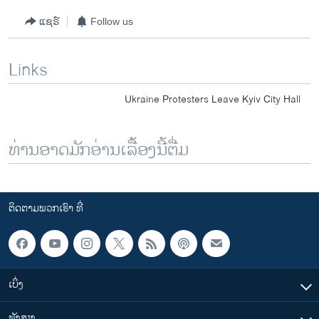
ແຊຣ໌
Follow us
Links
Ukraine Protesters Leave Kyiv City Hall
ທ່ານອາດມັກອ່ານເລື້ອງນີ້ຕື່ມ
ຕິດຕາມພວກເຮົາ ທີ່
ເບິ່ງ
ຟັງສຽງ