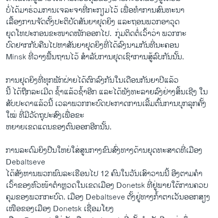
ບໍ່​ໄດ້​ມາ​ຮ່ວມ​ການ​ເຈລະຈາ​ທີ່​ກະກຽມ​ໄວ້​ ເພື່ອ​ທຳ​ການ​ສົນທະນາ​
ເລື້ອງ​ການຈັດ​ຕັ້ງ​ປະຕິບັດສັນຍາ​ຢຸດ​ຍິງ ​ແລະ​ຖອນ​ພວກ​ອາວຸດ​
ຍຸດ​ໂທ​ປະກອນ​ຂະໜາດ​ໜັກ​ອອກ​ໄປ. ​ ກຸ່ມຕິດ​ຕໍ່ເວົ້າ​ວ່າ ພວກ​ກະ
ບົດ​ຢາກ​ກັບ​ຄືນ​ໄປ​ຫາສັນ​ຍາ​ຢຸດ​ຍິງ​ທີ່​ໄດ້​ລົງ​ນາມ​ກັນທີ່​ນະຄອນ
Minsk ທີ່​ວາງ​ພື້ນຖານ​ໄວ້ ​ສຳລັບ​ການ​ຢຸດ​ເຊົາການສູ້​ລົບກັນນັ້ນ.
ການ​ຢຸດ​ຍິງ​ທີ່​ທຸກ​ພັກ​ຝ່າຍ​ໄດ້​ຕົກລົງ​ກັນ​ໃນ​ເດືອນ​ກັນ​ຍາ​ປີ​ແລ້ວ
ນີ້ ​ໄດ້​ຖືກ​ລະ​ເມີດ​ ​ຊ້ຳ​ແລ້ວ​ຊ້ຳ​ອີກ ​ແລະ​ໄດ້​ພັງ​ທະລາ​ຍລົງ​ຢ່າງ​ສິ້ນເຊີງ ​ໃນ​
ສັບປະດາ​ແລ້ວ​ນີ້ ​ເວລາ​ພວກ​ກະບົດ​ປະກາດການ​ເລີ້ມຕົ້ນ​ການ​ບຸກລຸກຄັ້ງ
ໃໝ່ ທີ່​ມີ​ວັດຖຸ​ປະສົງ​ເພື່ອ​ຂະ
ຫຍາຍ​ເຂດ​ແດນ​ຂອງ​ຕົນ​ອອກ​ອີກນັ້ນ.
ການ​ລະດົມ​ຍິງ​ປືນ​ໃຫຍ່​ໃສ່​ສູນ​ກາງ​ຂົນ​ສົ່ງ​ທາງ​ດ້ານ​ຍຸດ​ທະ​ສາດ​ທີ່​ເມືອງ
Debaltseve
Ukrainian Neighborhood Divided Over Conflict
​ໄດ້​ສັງຫານ​ພວກ​ພົນລະ​ເຮືອນ​ໄປ 12 ຄົນ​ໃນ​ວັນ​ເສົາ​ວານ​ນີ້ ອີງ​ຕາມ​ຄຳ​
EMBED
SHARE
ເວົ້າ​ຂອງ​ຫົວໜ້າ​ຕຳຫຼວດ​ໃນເຂດ​ເມືອງ Donetsk ທີ່ຢູ່ພາຍ​ໃຕ້​ການ​ຄວບ​
by
ສຽງອາເມຣິກາ ວີໂອເອລາວ
ຄຸມ​ຂອງ​ພວກ​ກະບົດ. ​ເມືອ​ງ Debaltseve ຕັ້ງ​ຢູ່​ທາງ​ກ້ຳຕາ​ເວັນ​ອອກສຽງ​
ເໜືອ​ຂອງ​ເມືອງ Donetsk ​ເຊື່ອມ​ໂຍງ