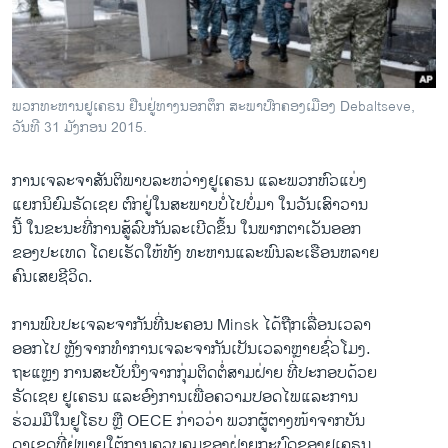
ວິທະຍາສາດ-ເທັກໂນໂລຈີ
ທຸລະກິດ
ພາສາອັງກິດ
ພວກທະຫານຢູເຄຣນ ຢືນຢູ່ທາງນອກຕຶກ ສະພາປົກຄອງເມືອງ Debaltseve,
ວີດີໂອ
ວັນທີ 31 ມັງກອນ 2015.
ສຽງ
ການ​ເຈລະຈາ​ສັນຕິພາບ​ລະຫວ່າງ​ຢູ​ເຄຣນ ​ແລະ​ພວກ​ຫົວ​ແບ່ງ​
ລາຍການກະຈາຍສຽງ
ແຍກ​ນິຍົມຣັດ​ເຊຍ ຕົກ​ຢູ່​ໃນ​ສະພາບ​ບໍ່​ໄປ​ບໍ່​ມາ ​ໃນ​ວັນ​ເສົາ​ວານ​
ຕິດຕາມພວກເຮົາ ທີ່
ນີ້ ​ໃນ​ຂະນະ​ທີ່​ການ​ສູ້​ລົບ​ກັນລະ​ເບີດ​ຂຶ້ນ ໃນ​ພາກ​ຕາ​ເວັນ​ອອກ​
ລາຍງານ
ຂອງ​ປະ​ເທດ ໂດຍ​ເຮັດ​ໃຫ້​ທັງ​ ​ທະຫານ​ແລະ​ພົນລະ​ເຮືອນ​ຫລາຍ
ຄົນ​ເສຍ​ຊີວິດ​.
ພາສາຕ່າງໆ
ການ​ພົບ​ປະ​ເຈລະຈາ​ກັນ​ທີ່​ນະຄອນ Minsk ​ໄດ້​ຖືກ​ເລື່ອນ​ເວລາ
​ອອກ​ໄປ ຫຼັງ​ຈາກທຳ​ການ​ເຈລະຈາ​ກັນ​ເປັນ​ເວລາ​ຫຼາຍ​ຊົ່ວ​ໂມງ.
ຖະ​ແຫຼ​ງ ການສະບັບ​ນຶ່ງ​ຈາກ​ກຸ່ມ​ຕິດ​ຕໍ່​ສາມ​ຝ່າຍ ​ທີ່​ປະກອບ​ດ້ວຍ
ຣັດ​ເຊຍ ຢູ​ເຄຣນ ​ແລະ​ອົງການ​ເພື່ອ​ຄວາມ​ປອດ​ໄພ​ແລະ​ການ​
ຮ່ວມ​ມື​ໃນ​ຢູ​ໂຣບ ຫຼື OECE ກ່າວ​ວ່າ ພວກ​ຜູ້ຕາງໜ້າ​ຈາກ​ບັນ
ດາ​ເຂດ​ທີ່ຢູ່​ພາຍ​ໃຕ້​ການຄວບ​ຄຸມ​ຂອງ​ຝ່າຍ​ກະບົດ​ຂອງ​ຢູ​ເຄຣນ