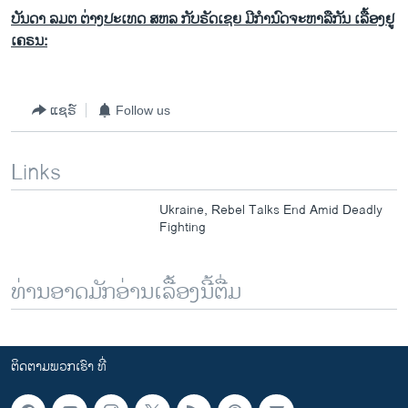
ບັນດາ ລມຕ ຕ່າງປະເທດ ສຫລ ກັບຣັດເຊຍ ມີກຳນົດຈະຫາລືກັນ ເລື້ອງຢູ
ເຄຣນ:
ແຊຣ໌
Follow us
Links
Ukraine, Rebel Talks End Amid Deadly
Fighting
ທ່ານອາດມັກອ່ານເລື້ອງນີ້ຕື່ມ
ຕິດຕາມພວກເຮົາ ທີ່