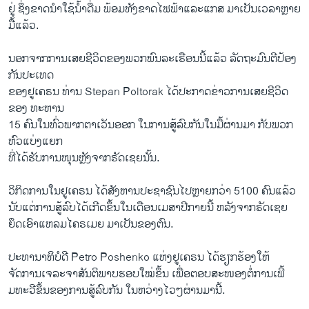
ຢູ່ ຊຶ່ງ​ຂາດ​ນຳ​ໃຊ້​ນ້ຳ​ດື່ມ ​ພ້ອມ​ທັງ​ຂາດ​ໄຟຟ້າ​ແລະ​ແກ​ສ ມາ​ເປັນ​ເວລາ​ຫຼາຍ​
ມື້​ແລ້ວ.
ນອກຈາກ​ການ​ເສຍ​ຊີວິດ​ຂອງ​ພວກ​ພົນລະ​ເຮືອນ​ນີ້​ແລ້ວ ລັດຖະມົນຕີ​ປ້ອງ​
ກັນ​ປະ​ເທດ​
ຂອງ​ຢູ​ເຄຣນ ທ່ານ Stepan Poltorak ​ໄດ້ປະກາດຂ່າວການ​ເສຍ​ຊີວິດ​
ຂອງ​ ​ທະຫານ
15 ຄົນ​ໃນ​ທົ່ວ​ພາກ​ຕາ​ເວັນ​ອອກ​ ໃນ​ການ​ສູ້​ລົບ​ກັນ​ໃນ​ມື້​ຜ່ານ​ມາ ກັບ​ພວກ​
ຫົວ​ແບ່ງ​ແຍກ​
ທີ່​ໄດ້​ຮັບ​ການ​ໜຸນ​ຫຼັງ​ຈາກຣັດ​ເຊຍ​ນັ້ນ.
ວິ​ກິດ​ການ​ໃນ​ຢູ​ເຄຣນ ​ໄດ້​ສັງຫານ​ປະຊາຊົນ​ໄປ​ຫຼາຍ​ກວ່າ 5100 ຄົນ​ແລ້ວ
ນັບ​ແຕ່​ການ​ສູ້​ລົບ​ໄດ້​ເກີດ​ຂຶ້ນ​ໃນ​ເດືອນ​ເມສາ​ປີ​ກາຍ​ນີ້ ຫລັງ​ຈາກຣັດ​ເຊຍ​
ຍຶດ​ເອົາ​ແຫລມ​ໄຄຣ​ເມຍ​ ມາ​ເປັນ​ຂອງ​ຕົນ​.
ປະທານາທິບໍດີ Petro Poshenko ​ແຫ່ງ​ຢູ​ເຄຣນ ​ໄດ້​ຮຽກຮ້ອງ​ໃຫ້​
ຈັດການ​ເຈລະຈາ​ສັນຕິພາບຮອບ​ໃໝ່​ຂຶ້ນ ​ເພື່ອ​ຕອບ​ສະໜອງ​ຕໍ່​ການ​ເພີ້​
ມທະວີ​ຂຶ້ນ​ຂອງ​ການ​ສູ້​ລົບ​ກັນ ​ໃນ​ຫວ່າງ​ໄວໆ​ຜ່ານ​ມາ​ນີ້.