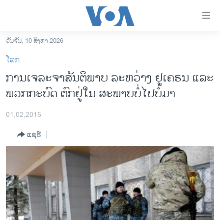
ລິ້ງ
ສຳຫລັບ
ເຂົ້າ
ວັນຈັນ, 10 ສິງຫາ 2026
ຫາ
ໂຮມເພຈ
ໂລກ
ຂ້າມ
ລາວ
ການເຈລະຈາສັນຕິພາບ ລະຫວ່າງ ຢູເຄຣນ ແລະ
ຂ້າມ
ອາເມຣິກາ
ພວກກະບົດ ຕົກຢູ່ໃນ ສະພາບບໍ່ໄປບໍ່ມາ
ຂ້າມ
ໄປ
ການເລືອກຕັ້ງ ປະທານາທີບໍດີ ສະຫະລັດ 2024
ຫາ
01,02,2015
ຂ່າວ​ຈີນ
ຊອກ
ແຊຣ໌
ຄົ້ນ
ໂລກ
ເອເຊຍ
ອິດສະຫຼະພາບດ້ານການຂ່າວ
ຊີວິດຊາວລາວ
ຊຸມຊົນຊາວລາວ