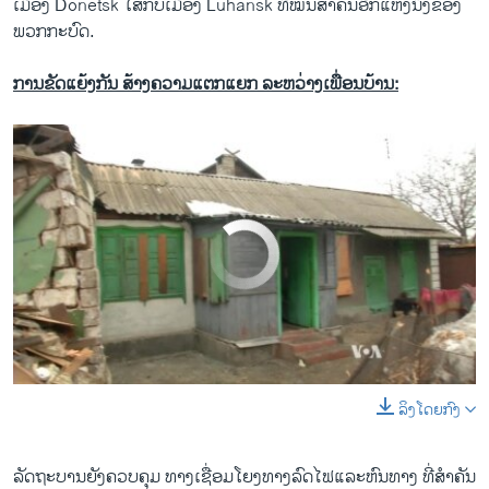
ເມືອງ Donetsk ​ໃສ່​ກັບເມືອງ Luhansk ທີ່​ໝັ້ນ​ສຳຄັນ​ອີກ​ແຫ່ງ​ນຶ່ງ​ຂອງ​
ພວກ​ກະບົດ.
ການຂັດແຍ້ງກັນ ສ້າງຄວາມແຕກແຍກ ລະຫວ່າງເພື່ອນບ້ານ:
No media source currently available
ລິງໂດຍກົງ
0:00
0:03:02
EMBED
SHARE
ລັດຖະບານ​ຍັງ​ຄວບ​ຄຸມ​ ​ທາງເຊື່ອມ​ໂຍງ​ທາງລົດ​ໄຟ​ແລະຫົນ​ທາງ​ ​ທີ່​ສຳຄັນ​