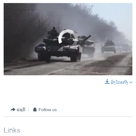
No media source currently available
ລິງໂດຍກົງ
0:00
0:02:32
EMBED
SHARE
ແຊຣ໌
Follow us
Links