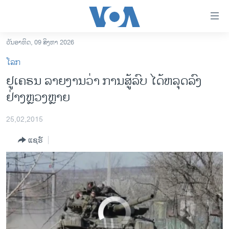
ລິ້ງ
ສຳຫລັບ
ເຂົ້າ
ວັນອາທິດ, 09 ສິງຫາ 2026
US, British Lawmakers Discuss Response to Russia's Aggression
EMBED
SHARE
ຫາ
ໂຮມເພຈ
ໂລກ
ຂ້າມ
ລາວ
ຢູເຄຣນ ລາຍງານວ່າ ​ການສູ້ລົບ​ ໄດ້​ຫລຸດ​ລົງ
ຂ້າມ
ອາເມຣິກາ
ຢ່າງຫຼວງຫຼາຍ
ຂ້າມ
ໄປ
ການເລືອກຕັ້ງ ປະທານາທີບໍດີ ສະຫະລັດ 2024
ຫາ
25,02,2015
ຂ່າວ​ຈີນ
ຊອກ
ແຊຣ໌
ຄົ້ນ
ໂລກ
ເອເຊຍ
ອິດສະຫຼະພາບດ້ານການຂ່າວ
ຊີວິດຊາວລາວ
No media source currently available
ຊຸມຊົນຊາວລາວ