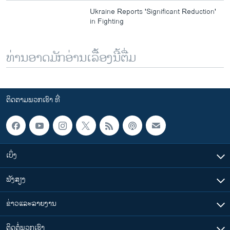
Ukraine Reports 'Significant Reduction'
in Fighting
ທ່ານອາດມັກອ່ານເລື້ອງນີ້ຕື່ມ
ຕິດຕາມພວກເຮົາ ທີ່
ເບິ່ງ
ຟັງສຽງ
ຂ່າວແລະລາຍງານ
ຕິດຕໍ່ພວກເຮົາ