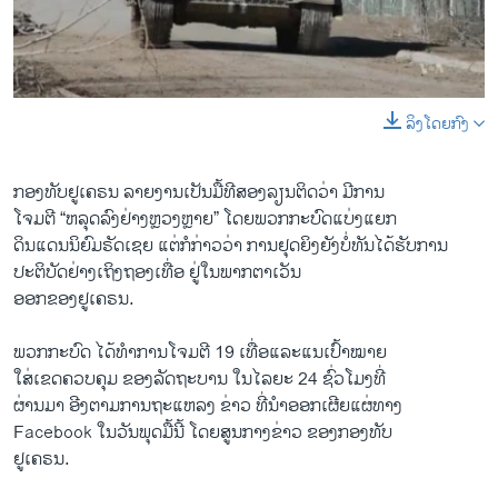
ວິທະຍາສາດ-ເທັກໂນໂລຈີ
ທຸລະກິດ
ພາສາອັງກິດ
ລິງໂດຍກົງ
0:00
0:03:01
ວີດີໂອ
EMBED
SHARE
ສຽງ
ກອງທັບ​ຢູ​ເຄຣນ ລາຍ​ງານເປັນ​ມື້​ທີສອງ​ລຽນ​ຕິດ​ວ່າ ມີການ
ໂຈມຕີ “​ຫລຸດ​ລົງ​ຢ່າງຫຼວງຫຼາຍ” ໂດຍພວກ​ກະບົດ​ແບ່ງ​ແຍກ
ລາຍການກະຈາຍສຽງ
ຕິດຕາມພວກເຮົາ ທີ່
​ດິນ​ແດນ​ນິຍົມຣັດ​ເຊຍ ​ແຕ່​ກໍກ່າວ​ວ່າ ການ​ຢຸດ​ຍິງ​ຍັງ​ບໍ່​ທັນ​ໄດ້ຮັບການ
ລາຍງານ
ປະຕິບັດຢ່າງເຖິງຖອງເທື່ອ ​ຢູ່​ໃນພາກ​ຕາ​ເວັນ​
ອອກ​ຂອງ​ຢູ​ເຄຣນ.
ພາສາຕ່າງໆ
ພວກ​ກະບົດ ​ໄດ້​ທຳ​ການ​ໂຈມ​ຕີ 19 ​ເທື່ອ​ແລະແນເປົ້າ​ໝາຍ
ໃສ່ເຂດຄວບຄຸມ ຂອງ​ລັດຖະບານ ໃນໄລຍະ ​24 ຊົ່ວ​ໂມງ​ທີ່​
ຜ່ານ​ມາ ອີງ​ຕາມການ​ຖະ​ແຫລ​ງ ຂ່າວ ທີ່ນຳອອກເຜີຍແຜ່ທາງ
Facebook ​ໃນ​ວັນ​ພຸດມື້ນີ້ ​ໂດຍ​ສູນ​ກາງຂ່າວ ຂອງ​ກອງທັບ
​ຢູເຄຣນ.