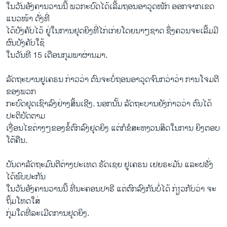
​ໃນ​ວັນ​ອັງຄານ​ວານ​ນີ້ ພວກະບົດ​ໄດ້​ເລີ້ມ​ຖອນ​ອາວຸດ​ໜັກ​ ອອກ​ຈາກເຂດ​
ແນວ​ໜ້າ ດັ່ງ​ທີ່
ໄດ້ບັງຄັບໄວ້ ຢູ່ໃນການຢຸດຍິງທີ່ໄກ່ເກ່ຍໂດຍ​ນາໆ​ຊາດ ​ຊຶ່ງ​ຄວນຈະເລີ້ມ​ມີ
ຜົນບັງຄັບໃຊ້
ໃນ​ວັນ​ທີ 15 ​ເດືອນ​ກຸ​ມພາຜ່ານມາ.
ລັດຖະບານ​ຢູ​ເຄຣນ ກ່າວ​ວ່າ ຕົນ​ຈະ​ບໍ່​ຖອນ​ອາວຸດ​ຈົນ​ກວ່າວ່າ ການ​ໂຈມ​ຕີ​
ຂອງ​ພວກ
​ກະບົດ​ຢຸດເຊົາ​ລົງຢ່າງສິ້ນເຊີງ. ນອກນັ້ນ ລັດຖະບານ​ຍັງ​ກ່າວ​ວ່າ ຕົນໄດ້​
ປະ​ຕິ​ບັດ​ຕາມ
UKRAINE CNPK
ເງື່ອນໄຂຕ່າງໆຂອງ​ຂໍ້​ຕົກລົງຢຸດ​ຍິງ ​ແຕ່ກໍຂໍສະຫງວນ​ສິດ​ໃນການ ​ຍິງ​ຕອບ​
EMBED
SHARE
ໂຕ້​ຄືນ.
by
ສຽງອາເມຣິກາ ວີໂອເອລາວ
ບັນດາ​ລັດຖະມົນຕີ​ຕ່າງປະ​ເທດ ຣັດ​ເຊຍ ຢູ​ເຄຣນ ​ເຢຍຣະມັນ ​ແລະ​ຝຣັ່ງ ​
ໄດ້​ພົບ​ປະກັນ​
ໃນ​ວັນ​ອັງຄານ​ວານ​ນີ້ ​ທີ່ນະຄອນ​ປາຣີ ​ແຕ່​ຕົກລົງກັນບໍ່ໄດ້ ​ກ່ຽວກັບ​ວ່າ ຈະ​
ຖິ້ມໂທດໃສ່
ກຸ່ມໃດ​ທີ່​ລະເມີດການຢຸດ​ຍິງ.