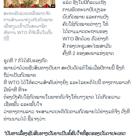
ແລ້ວ ຊຶ່ງໃນນີ້ກໍລວມເຖິງ
ການພັດທະນາປັບປຸງລະ
ສະຫະລັດຊ່ວຍເຫລືອລາວຈັດ
ບົບກົດໝາຍ ແລະການບັງ
ການສໍາມະນາກ່ຽວກັບກົດໝາຍ
ຄັບໃຊ້ກົດໝາຍຕ່າງໆ ໃຫ້
ເພື່ອກຽມເຂົ້າເປັນສະມາຊິກ
ໄດ້ຕາມມາດຕະຖານຂອງ
ອົງການ WTO ທີ່ຈັດຂຶ້ນໃນຕົ້ນ
WTO ອີກດ້ວຍ ຕົວຢ່າງກໍ
ປີນີ້
ຄື ກອງປະຊຸມສະໄໝສາມັນ
ຄັ້ງທີ 2 ຂອງສະພາແຫ່ງຊາດ
ຊຸດທີ 7 ກໍໄດ້ຮັບຮອງກົດ
ໝາຍວ່າດ້ວຍຊັບສິນທາງປັນຍາ ສະບັບດັດແກ້ໃໝ່ເມື່ອປີກາຍນີ້ ຊຶ່ງກໍ
ຖືວ່າເປັນກົດໝາຍ
ທີ່ WTO ໄດ້ໃຫ້ຄວາມສໍາຄັນຢ່າງຍິ່ງ ແລະໄລຍະຕໍ່ໄປນີ້ ທາງການລາວກໍ
ມີໜ້າທີ່ ທີ່ຈະ
ຕ້ອງບັງຄັບໃຊ້ກົດໝາຍໃນພາກຕົວຈິງໃຫ້ນາໆຊາດ ໄດ້ເກີດຄວາມ
ເຊື່ອໝັ້ນ ແລະໝັ້ນໃຈ
ວ່າທາງການລາວ ຈະສາມາດປະຕິບັດຕາມກົດໝາຍໄດ້ຢ່າງແທ້ຈິງ ດັ່ງທີ່
ທ່ານນາມໄດ້ ຊີ້ແຈງວ່າ:
“
ບັນຫາເລື່ອງຊັບສິນທາງປັນຍາເປັນຂໍ້ສົນໃຈທີ່ສຸດຂອງບັນດາປະເທດ