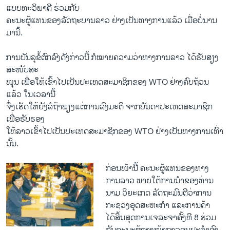
ແບບທະວິພາຄີ ຮ່ວມກັບ
ຄະນະຜູ້ແທນຂອງລັດຖະບານລາວ ຢ່າງເປັນທາງການແລ້ວ ເມື່ອບໍ່ນານ
ມານີ້.
ການບັນລຸຂໍ້ຕົກລົງດັງກ່າວນີ້ ກໍໝາຍຄວາມວ່າທາງການລາວ ໄດ້ຮັບສຽງ
ສະໜັບສະ
ໜຸນ ເພື່ອໃຫ້ເຂົ້າໄປເປັນປະເທດສະມາຊິກຂອງ WTO ຢ່າງຄົບຖ້ວນ
ແລ້ວ ໃນເວລານີ້
ຈຶ່ງເຮັດໃຫ້ຍັງລໍຖ້າພຽງແຕ່ການລົງມະຕິ ຈາກບັນດາປະເທດສະມາຊິກ
ເພື່ອຮັບຮອງ
ໃຫ້ລາວເຂົ້າໄປເປັນປະເທດສະມາຊິກຂອງ WTO ຢ່າງເປັນທາງການເທົ່າ
ນັ້ນ.
ກ່ອນໜ້ານີ້ ຄະນະຜູ້ແທນຂອງທາງ
ການລາວ ພາຍໃຕ້ການນໍາຂອງທ່ານ
ນາມ ວິຍະເກດ ລັດຖະມົນຕີວ່າການ
ກະຊວງອຸດສະຫະກໍາ ແລະການຄ້າ
ໄດ້ສິ້ນສຸດການເຈລະຈາຄັ້ງທີ 8 ຮ່ວມ