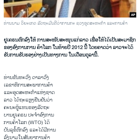
ວິທະຍາສາດ-ເທັກໂນໂລຈີ
ທຸລະກິດ
ທ່ານນາມ ວິຍະເກດ ລັດຖະມົນຕີວ່າການກະ ຊວງອຸດສະຫະກໍາ ແລະການຄ້າ
ພາສາອັງກິດ
ວີດີໂອ
ຢູເຄຣນຕົກລົງໃຫ້ ການສະໜັບສະໜຸນແກ່ລາວ ເພື່ອໃຫ້ໄດ້ເປັນສະມາຊິກ
ຂອງອົງການການ ຄ້າໂລກ ໃນທ້າຍປີ 2012 ນີ້ ໂດຍຄາດວ່າ ລາວຈະໄດ້
ສຽງ
ຮັບການຮັບຮອງຢ່າງເປັນທາງການ ໃນເດືອນຕຸລານີ້.
ລາຍການກະຈາຍສຽງ
ຕິດຕາມພວກເຮົາ ທີ່
ລາຍງານ
ທ່ານຂັນທະວົງ ດາລາວົງ
ເລຂາທິການສະພາການຄ້າ
ແລະອຸດສະຫະກໍາແຫ່ງຊາດ
ພາສາຕ່າງໆ
ລາວ ໄດ້ຖະແຫຼງຢືນຢັນວ່າ
ຄະນະຜູ້ແທນຂອງລັດຖະ
ບານຢູເຄຣນ ປະຈໍາອົງການ
ການຄ້າໂລກ (WTO) ໄດ້
ບັນລຸຂໍ້ຕົກລົງ ແລະໄດ້ມີການ
ລົງນາມໃນສັນຍາການຄ້າ