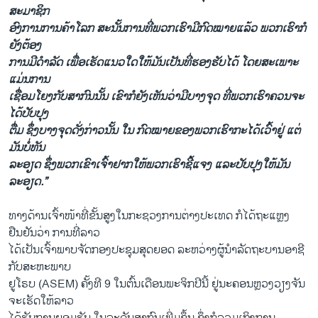
ສະມາຊິກ
ອົງການການຄ້າໂລກ ສະນັ້ນການທີ່ພວກເຮົາມີກົດໝາຍແລ້ວ ພວກເຮົາກໍ
ຍັງຕ້ອງ
ການມີດໍາລັດ ເພື່ອເຮັດແນວໃດໃຫ້ມັນເປັນທີ່ຮອງຮັບໄດ້ ໂດຍສະເພາະ
ແມ່ນການ
ເຊື່ອມໂຍງກັບສາກົນນັ້ນ ເຂົາກໍຍັງເຫັນວ່າມີບາງຈຸດ ທີ່ພວກເຮົາຄວນຈະ
ໄດ້ປັບປຸງ
ຕື່ມ ຊຶ່ງບາງຈຸດດັ່ງກ່າວນັ້ນ ໃນ ກົດໝາຍຂອງພວກເຮົາກະໄດ້ເວົ້າຢູ່ ແຕ່
ມັນບໍ່ທັນ
ລະອຽດ ຊຶ່ງພວກເຂົາເຈົ້າຢາກໃຫ້ພວກເຮົາຊີ້ແຈງ ແລະປັບປຸງໃຫ້ມັນ
ລະອຽດ.
”
ທາງດ້ານເຈົ້າໜ້າທີ່ຂັ້ນສູງໃນກະຊວງການຕ່າງປະເທດ ກໍໄດ້ຖະແຫຼງ
ຢືນຢັນວ່າ ການທີ່ລາວ
ໄດ້ເປັນເຈົ້າພາບຈັດກອງປະຊຸມສຸດຍອດ ລະຫວ່າງຜູ້ນໍາລັດຖະບານອາຊີ
ກັບສະຫະພາບ
ຢູໂຣບ (ASEM) ຄັ້ງທີ 9 ໃນຕົ້ນເດືອນພະຈິກປີນີ້ ຢູ່ນະຄອນຫຼວງວຽງຈັນ
ຈະເຮັດໃຫ້ລາວ