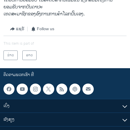
ໄດ້ຮັບການຍອມຮັບ ໃນລະດັບສາກົນເພີ່ມຂຶ້ນ ຊຶ່ງກໍລວມເຖິງການ
ຍອມຮັບຈາກບັນດາປະ
ເທດສະມາຊິກຂອງອົງການການຄ້າໂລກນັ້ນເອງ.
ແຊຣ໌
Follow us
This item is part of
ຂ່າວ
ລາວ
ຕິດຕາມພວກເຮົາ ທີ່
ເບິ່ງ
ຟັງສຽງ