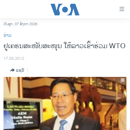
ລິ້ງ
ສຳຫລັບ
ເຂົ້າ
ວັນສຸກ, 07 ສິງຫາ 2026
ຫາ
ໂຮມເພຈ
ຂ່າວ
ຂ້າມ
ລາວ
ຢູເຄຣນສະໜັບສະໜຸນ ໃຫ້ລາວເຂົ້າຮ່ວມ WTO
ຂ້າມ
ອາເມຣິກາ
ຂ້າມ
17,06,2012
ໄປ
ການເລືອກຕັ້ງ ປະທານາທີບໍດີ ສະຫະລັດ 2024
ຫາ
ແຊຣ໌
ຂ່າວ​ຈີນ
ຊອກ
ຄົ້ນ
ໂລກ
ເອເຊຍ
ອິດສະຫຼະພາບດ້ານການຂ່າວ
ຊີວິດຊາວລາວ
ຊຸມຊົນຊາວລາວ