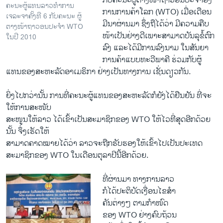
ກັບຄະນະຜູ້ຕາງໜ້າຖາວອນປະຈໍາອົງ
ຄະນະຜູ້ແທນລາວທໍາການ
ການການຄ້າໂລກ (WTO) ເມື່ອເດືອນ
ເຈລະຈາຄັ້ງທີ 6 ກັບຄະນະ ຜູ້
ມີນາຜ່ານມາ ຊຶ່ງຖືໄດ້ວ່າ ມີຄວາມຄືບ
ຕາງໜ້າຖາວອນປະຈໍາ WTO
ໜ້າເປັນຢ່າງດີເພາະສາມາດບັນລຸຂໍ້ຕົກ
ໃນປີ 2010
ລົງ ແລະໄດ້ມີການລົງນາມ ໃນສັນຍາ
ການຄ້າແບບທະວີພາຄີ ຮ່ວມກັບຜູ້
ແທນຂອງສະຫະລັດອາເມຣິກາ ຢ່າງເປັນທາງການ ເຊັ່ນດຽວກັນ.
ຍິ່ງໄປກວ່ານັ້ນ ການທີ່ຄະນະຜູ້ແທນຂອງສະຫະລັດກໍຍັງໄດ້ຢືນຢັນ ທີ່ຈະ
ໃຫ້ການສະໜັບ
ສະໜູນໃຫ້ລາວ ໄດ້ເຂົ້າເປັນສະມາຊິກຂອງ WTO ໃຫ້ໄວທີ່ສຸດອີກດ້ວຍ
ນັ້ນ ຈຶ່ງເຮັດໃຫ້
ສາມາດຄາດໝາຍໄດ້ວ່າ ລາວຈະຖືກຮັບຮອງໃຫ້ເຂົ້າໄປເປັນປະເທດ
ສະມາຊິກຂອງ WTO ໃນເດືອນຕຸລາປີນີ້ອີກດ້ວຍ.
ທີ່ຜ່ານມາ ທາງການລາວ
ກໍໄດ້ປະຕິບັດເງື່ອນໄຂສໍາ
ຄັນຕ່າງໆ ຕາມກໍາໜົດ
ຂອງ WTO ຢ່າງຄົບຖ້ວນ