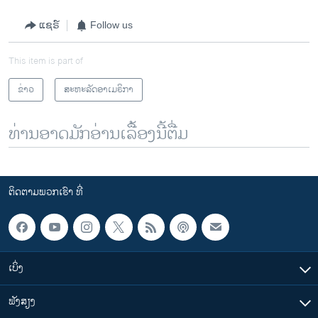
ແຊຣ໌
Follow us
This item is part of
ຂ່າວ
ສະຫະລັດອາເມຣິກາ
ທ່ານອາດມັກອ່ານເລື້ອງນີ້ຕື່ມ
ຕິດຕາມພວກເຮົາ ທີ່
ເບິ່ງ
ຟັງສຽງ