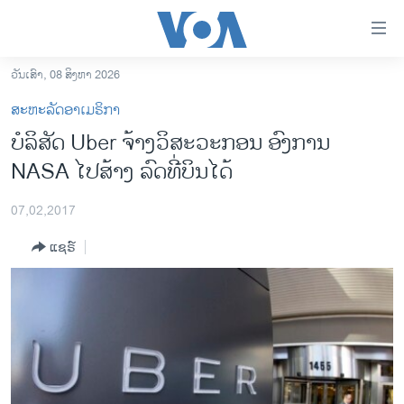
ລິ້ງ
ສຳຫລັບ
ເຂົ້າ
ວັນເສົາ, 08 ສິງຫາ 2026
ຫາ
ໂຮມເພຈ
ສະຫະລັດອາເມຣິກາ
ຂ້າມ
ລາວ
ບໍລິສັດ Uber ຈ້າງວິສະວະກອນ ອົງການ
ຂ້າມ
ອາເມຣິກາ
NASA ໄປສ້າງ ລົດທີ່ບິນໄດ້
ຂ້າມ
ໄປ
ການເລືອກຕັ້ງ ປະທານາທີບໍດີ ສະຫະລັດ 2024
ຫາ
07,02,2017
ຂ່າວ​ຈີນ
ຊອກ
ແຊຣ໌
ຄົ້ນ
ໂລກ
ເອເຊຍ
ອິດສະຫຼະພາບດ້ານການຂ່າວ
ຊີວິດຊາວລາວ
ຊຸມຊົນຊາວລາວ