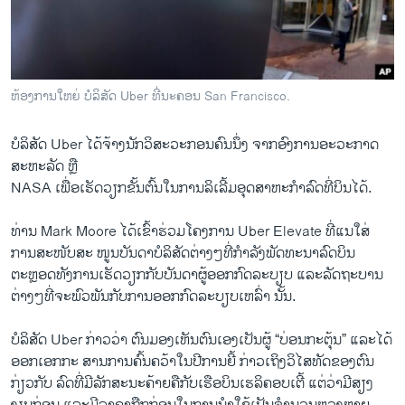
ວິທະຍາສາດ-ເທັກໂນໂລຈີ
ທຸລະກິດ
ພາສາອັງກິດ
ຫ້ອງການໃຫຍ່ ບໍລິສັດ Uber ທີ່ນະຄອນ San Francisco.
ວີດີໂອ
ບໍລິສັດ Uber ​ໄດ້​ຈ້າງ​ນັກວິ​ສະວະ​ກອນ​ຄົນ​ນຶ່ງ ຈາກ​ອົງການ​ອະວະກາດ
ສຽງ
ສະຫະລັດ​ ຫຼື
ລາຍການກະຈາຍສຽງ
NASA ​ເພື່ອ​ເຮັດ​ວຽກ​ຂັ້ນ​ຕົ້ນ​ໃນ​ການ​ລິ​ເລີ້ມ​ອຸດສາຫະກຳ​ລົດ​ທີ່​ບິນ​ໄດ້.
ຕິດຕາມພວກເຮົາ ທີ່
ລາຍງານ
ທ່ານ Mark Moore ​ໄດ້ເຂົ້າຮ່ວມ​ໂຄງການ Uber Elevate ທີ່​ແ​ນ​ໃສ່​
ການ​ສະໜັບ​ສະ ໜູນ​ບັນດາ​ບໍລິສັດ​ຕ່າງໆທີ່​ກຳລັງ​ພັດ​ທະນາລົດ​ບິນ
ຕະຫຼອດທັງ​ການ​ເຮັດ​ວຽກກັບ​ບັນດາ​ຜູ້​ອອກກົດລະບຽບ​ ​ແລະ​ລັດຖະບານ​
ພາສາຕ່າງໆ
ຕ່າງໆ​ທີ່​ຈະພົວພັນ​ກັບ​ການ​ອອກ​ກົດ​ລະບຽບ​ເຫລົ່າ ນັ້ນ.
ບໍລິສັດ Uber ກ່າວ​ວ່າ ​ຕົນ​ມອງ​ເຫັນ​ຕົນ​ເອງ​ເປັນ​ຜູ້ “ບ່ອນ​ກະຕຸ້ນ” ​ແລະ​ໄດ້
ອອກເອກ​ກະ ສາ​ນການ​ຄົ້ນຄວ້າ​ໃນປີ​ການ​ຍີ້ ກ່າວ​ເຖິງ​ວິ​ໄສ​ທັດ​ຂອງ​ຕົນ​
ກ່ຽວ​ກັບ ລົດ​ທີ່​ມີ​ລັກສະນະ​ຄ້າຍ​ຄື​ກັບ​ເຮືອບິນ​ເຮ​ລິ​ຄອບ​ເຕີ້ ​ແຕ່​ວ່າ​ມີ​ສຽງ