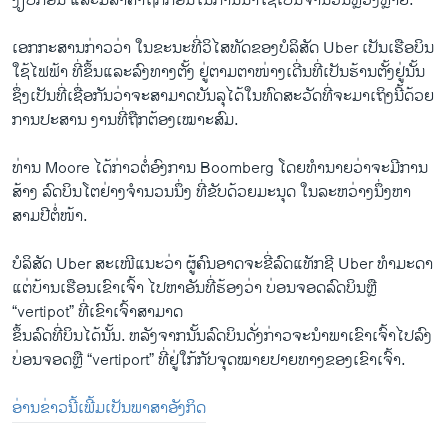
ງຽບ​ກ່ອນ ​ແລະ​ມີລາຄາຖືກ​ກ່ອນ​ໃນ​ການ​ນຳ​ໃຊ້​ເປັນ​ຈຳນວນ​ຫຼວງຫຼາຍ.
​ເອກ​ກະສາ​ນກ່າວ​ວ່າ ​ໃນ​ຂະນະ​ທີ່ວິ​ໄສ​ທັດຂອງ​ບໍລິສັດ Uber ​ເປັນ​ເຮືອບິນ​
ໃຊ້ໄຟຟ້າ​ ທີ່​ຂຶ້ນ​ແລະ​ລົງ​ທາງ​ຕັ້ງ ຢູ່​ຕາມ​ຕາໜ່າງເດີ່ນທີ່​ເປັນຮ້ານຕັ້ງ​ຢູ່ນັ້ນ ​
ຊຶ່ງເປັນ​ທີ່ເຊື່ອ​ກັນວ່າ​ຈະ​ສາມາດ​ບັນລຸ​ໄດ້​ໃນ​ທົດ​ສະ​ວັດ​ທີ່​ຈະ​ມາ​ເຖິງ​ນີ້​ດ້ວຍ​
ການ​ປະສານ​ ງານ​ທີ່​ຖືກຕ້ອງ​ເໝາະ​ສົມ.
ທ່ານ Moore ​ໄດ້​ກ່າວ​ຕໍ່​ອົງການ Boomberg ​ໂດຍທຳນາຍວ່າ​ຈະ​ມີ​ການ​
ສ້າງ ລົດ​ບິນ​ໂຕ​ຢ່າງຈຳນວນ​ນຶ່ງ ທີ່​ຂັບດ້ວຍມະນຸດ ​ໃນ​ລະຫວ່າງ​ນຶ່ງ​ຫາ
ສາມ​ປີຕໍ່ໜ້າ.
ບໍລິສັດ Uber ສະ​ເໜີແນະວ່າ ຜູ້​ຄົນ​ອາດ​ຈະ​ຂີ່​ລົດແທັກ​ຊີ Uber ທຳ​ມະ​ດາ
​ແຕ່​ບ້ານ​ເຮືອນ​ເຂົາ​ເຈົ້າ ​ໄປ​ຫາອັນ​ທີ່​ຮ້ອງ​ວ່າ ບ່ອນ​ຈອດ​ລົດ​ບິນ​ຫຼື
“vertipot” ທີ່​ເຂົາ​ເຈົ້າ​ສາມາດ​
ຂຶ້ນ​ລົດ​ທີ່​ບິນ​ໄດ້ນັ້ນ. ຫລັງ​ຈາກ​ນັ້ນລົດ​ບິນ​ດັ່ງກ່າວ​ຈະ​ນຳພາ​ເຂົາ​ເຈົ້າ​ໄປ​ລົ​ງ​
ບ່ອນຈອດ​ຫຼື “vertiport” ທີ່​ຢູ່​ໃກ້ກັບ​ຈຸດໝາຍ​ປາຍທາງ​ຂອງ​ເຂົາ​ເຈົ້າ.
ອ່ານຂ່າວນີ້ເພີ້ມເປັນພາສາອັງກິດ