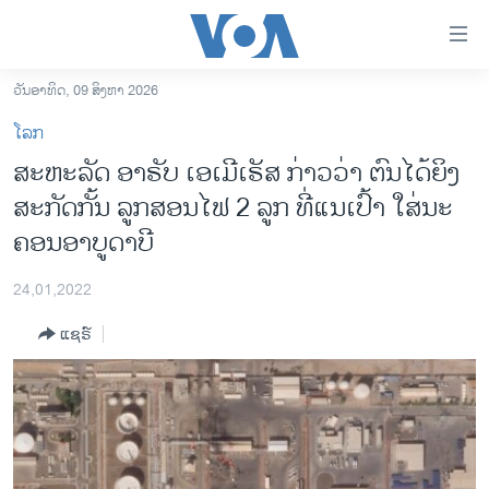
ລິ້ງ
ສຳຫລັບ
ເຂົ້າ
ວັນອາທິດ, 09 ສິງຫາ 2026
ຫາ
ໂຮມເພຈ
ໂລກ
ຂ້າມ
ລາວ
ສະ​ຫະ​ລັດ ອາ​ຣັບ ເອ​ເມີ​ເຣັ​ສ ກ່າວ​ວ່າ ຕົນ​ໄດ້​ຍິງ​
ຂ້າມ
ອາເມຣິກາ
ສະ​ກັດ​ກັ້ນ ລູກ​ສອນ​ໄຟ 2 ລູກ ທີ່​ແນ​ເປົ້າ ໃສ່​ນະ​
ຂ້າມ
ໄປ
ການເລືອກຕັ້ງ ປະທານາທີບໍດີ ສະຫະລັດ 2024
ຄອນ​ອາ​ບູ​ດາ​ບີ
ຫາ
ຂ່າວ​ຈີນ
ຊອກ
24,01,2022
ຄົ້ນ
ໂລກ
ແຊຣ໌
ເອເຊຍ
ອິດສະຫຼະພາບດ້ານການຂ່າວ
ຊີວິດຊາວລາວ
ຊຸມຊົນຊາວລາວ