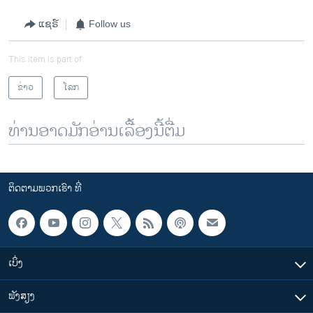
ແຊຣ໌
Follow us
This item is part of
ຂ່າວ
ໂລກ
ທ່ານອາດມັກອ່ານເລື້ອງນີ້ຕື່ມ
ຕິດຕາມພວກເຮົາ ທີ່
ເບິ່ງ
ຟັງສຽງ