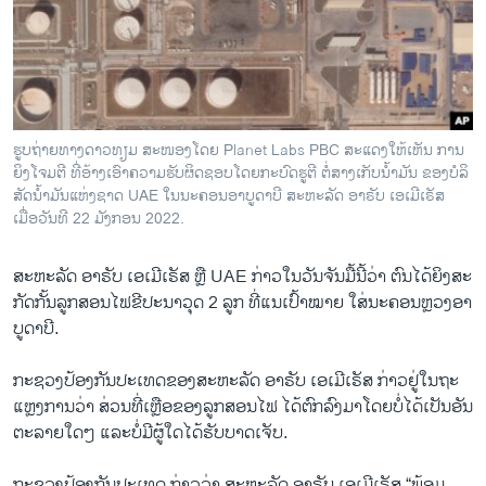
ວິທະຍາສາດ-ເທັກໂນໂລຈີ
ທຸລະກິດ
ພາສາອັງກິດ
ວີດີໂອ
​ຮູບ​ຖ່າຍ​ທາງ​ດາວ​ທຽມ ສະ​ໜອງ​ໂດຍ Planet Labs PBC ສະ​ແດງ​ໃຫ້​ເຫັນ​ ການ​​
ສຽງ
ຍິງ​ໂຈມ​ຕີ ທີ່​ອ້າງ​ເອົາ​ຄວາມ​ຮັບ​ຜິດ​ຊອບ​​ໂດຍກະ​ບົດ​ຮູ​ຕີ ​ຕໍ່ສາງ​ເກັບ​ນ້ຳ​ມັນ ຂອງບ​ໍ​ລິ​
ສັດ​ນ້ຳ​ມັນ​ແຫ່ງ​ຊາດ UAE ໃນ​ນະ​ຄອນ​ອາ​ບູ​ດາ​ບີ ສະ​ຫະ​ລັດ​ ອາ​ຣັບ ເອ​ເມ​ີ​ເຣັ​ສ
ລາຍການກະຈາຍສຽງ
ເມື່ອ​ວັນ​ທີ 22 ມັງ​ກອນ 2022.
ຕິດຕາມພວກເຮົາ ທີ່
ລາຍງານ
ສະ​ຫະ​ລັດ​ ອາ​ຣັບ ເອ​ເມີ​ເຣັ​ສ ​ຫຼື UAE ກ່າວ​ໃນ​ວັນ​ຈັນ​ມື້ນີ້​ວ່າ ຕົນ​ໄດ້​ຍິງສະ​
ກັດ​ກັ້ນ​ລູກ​ສອນ​ໄຟ​ຂີ​ປະ​ນາ​ວຸດ 2 ລູກ ທີ່​ແນ​ເປົ້າ​ໝາຍ ​ໃສ່ນະ​ຄອນ​ຫຼວງ​ອາ​
ບູ​ດາ​ບີ.
ພາສາຕ່າງໆ
ກະ​ຊວງ​ປ້ອງ​ກັນ​ປະ​ເທດ​ຂອງ​ສະ​ຫະ​ລັດ ​ອາ​ຣັບ ​ເອ​ເມີ​ເຣັ​ສ ກ່າວ​ຢູ່​ໃນ​ຖະ​
ແຫຼງການວ່າ ​ສ່ວນ​ທີ່​ເຫຼືອ​ຂອງ​ລູກ​ສອນ​ໄຟ ໄດ້​ຕົກ​ລົງ​ມາ​ໂດຍ​ບໍ່​ໄດ້​ເປັນ​ອັນ​
ຕະ​ລາຍ​ໃດໆ ແລະ​ບໍ່​ມີ​ຜູ້​ໃດ​ໄດ້​ຮັບ​ບາດ​ເຈັບ.
ກະ​ຊວງ​ປ້ອງ​ກັນ​ປະ​ເທດ​ ກ່າວ​ວ່າ ສະ​ຫະ​ລັດ​ ອາ​ຣັບ ເອ​ເມີ​ເຣັ​ສ “ພ້ອມ​