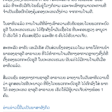
ແລ້ວ ທີ່​ຈະ​ຮັບ​ມື​ກັບ​ໄພ​ຂົ່ມ​ຂູ່​ໃດໆ​ກໍ​ຕາມ ແລະ​ຈະ​ເອົາ​ທຸກ​ມາດ​ຕະ​ການທີ່​
ຈຳ​ເປັນເພື່ອປົກ​ປ້ອງ​ຄຸ້ມ​ຄອງປະ​ເທດ​ດັ່ງ​ກ່​າວ​ ຈາກ​ການ​ໂຈມ​ຕີ.
ໃນ​ອາ​ທິດ​ແລ້ວ ການ​ໂຈມ​ຕີ​ທີ່​ອ້າງ​ເອົາ​ຄວາມ​ຮັບ​ຜິດ​ຊອບ​ໂດຍ​ພວກ​ກະ​ບົດ​
ຮູ​ຕີ ໃນ​ປະ​ເທດ​ເຢ​ເມນ ໄດ້​ຖືກ​ຄັງ​ນ້ຳ​ມັນ​ເຊື້ອ​ໄຟ ທີ່​ນະ​ຄອນ​ຫຼວງ ​ອາ​ບູ​ດາ​
ບີ ເຮັດ​ໃຫ້ 3 ຄົນ​ເສຍ​ຊີ​ວິດ ແລະ​ອີກ 6 ຄົນ​ໄດ້​ຮັບ​ບາດ​ເຈັບ.
ສະ​ຫະ​ລັດ ​ອາ​ຣັບ ເອ​ເມີ​ເຣັ​ສ ເປັນ​ສ່ວນ​ນຶ່ງ​ຂອງ​ແນວ​ໂຮມ ພາຍ​ໃຕ້​ການ​ນຳ​
ພາ​ຂອງ​ຊາ​ອຸ​ດີ ອາ​ຣາ​ເບຍ ທີ່​ໄດ້​ທຳ​ການ​ໂຈມ​ຕີ​ທາງ​ອາ​ກາດ​ຫຼາຍໆ​ຄັ້ງຕໍ່​ທີ່​
ຕັ້ງ​ຂອງພວກ​ກະ​ບົດ​ຮູ​ຕີ ໃນ​ປະ​ເທດ​ເຢ​ເມນ ນັບ​ແຕ່​ໄດ້​ມີ​ການ​ໂຈມ​ຕີ​ເມື່ອ​
ອາ​ທິດ​ແລ້ວ.
ສື່ມວນ​ຊົນ​ ຂອງ​ທາງ​ການ​ຊາ​ອຸ​ດີ ອາ​ຣາ​ເບຍ ລາຍ​ງານ​ໃນ​ວັນ​ອາ​ທິດ​ວານນີ້​
ວ່າ ລູກ​ສອນ​ໄຟ​ຂີ​ປະ​ນາ​ວຸດ ທີ່​ຍິງ​ໂດຍພວກ​ກະ​ບົດ​ຮູ​ຕີ ​ໄດ້​ຕົກ​ລົງ​ໃສ່​ ພາກ​
ໃຕ້ ​ຂອງ​ປະ​ເທດ​ ຊາ​ອຸ​ດີ ອາ​ຣາ​ເບຍ ເຮັດ​ໃຫ້​ມີ​ຜູ້​ບາດ​ເຈັບ​ຢ່າງ​ໜ້ອຍ 1
ຄົນ.​
ອ່ານ​ຂ່າວນີ້​ຕື່ມ​ເປັນ​ພາ​ສາ​ອັງ​ກິດ