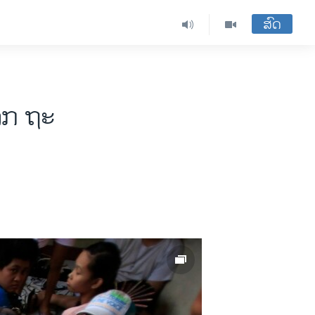
ສົດ
ງຈາກ ຖະ