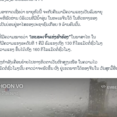
າກາດເຊື່ອ​ວ່າ ພາຍຸ​ຫົວ​ນີ້ ຈະ​ກັບ​ຄືນ​ມາ​ມີ​ຄວາມ​ແຮງເປັນລົມພາຍຸ
ທີ່​ພັດຜ່ານ ​ບໍລິເວນທີ່ມີນ້ຳອຸ່ນ ໃນທະ​ເລ​ຈີນ​ໃຕ້ ​ໃນ​ທິດ​ທາງ​ຂອງ​
ປັນ​ບ່ອນຢູ່​ອາ​ໄສ​ຂອງ​ປະຊາຊົນເກືອບ 9 ລ້ານ​ຄົນນັ້ນ.
ທີ່ມີຄວາມ​ໝາຍ​ວ່າ
“ເທບພະ​ເຈົ້າແຫ່ງຟ້າຮ້ອງ”
ໃນ​ພາສາ​ໄທ ໃນ​
ທີ່ມີຄວາມ​ແຮງລະດັບ​ທີ 1 ຄືມີ ລົມແຮງ​ເຖິງ 130 ກິ​ໂລ​ແມັດ​ຕໍ່​ຊົ່ວ​ໂມງ
າມ​ແຮງ ຂຶ້ນໄດ້ເຖິງ 160 ກິ​ໂລ​ແມັດ​ຕໍ່​ຊົ່ວ​ໂມ​ງ.
່ງກຳລັງ​ເຄື່ອນຍ້າຍໄປ​ທາງ​ທິດຕາ​ເວັນ​ຕົກ​ສຽງ​ເໜືອ ​ໃນ​ຄວາມ​ໄວ​
ໍ່ຊົ່ວ​ໂມງນັ້ນ ຄາດ​ວ່າ​ຈະ​ພັດ​ຂຶ້ນ ຝັ່ງ ຢູ່​ເຂດ​ພາກ​ໃຕ້​ຂອງ​ຈີນໃນ ວັນ​ສຸກ​ມື້​ອື່ນ​
PHOON VO
EMBE
າ ວີໂອເອລາວ