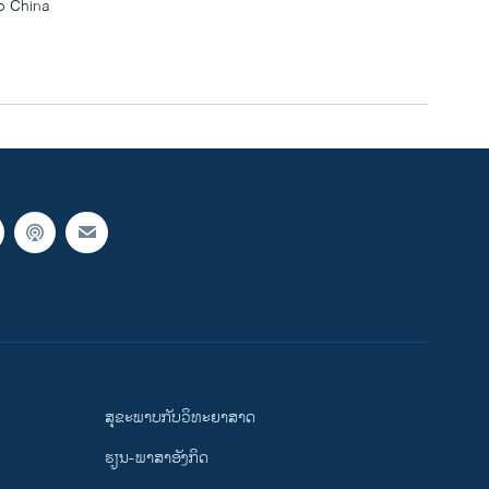
o China
width
px
ສຸຂະພາບກັບວິທະຍາສາດ
ຮຽນ-ພາສາອັງກິດ