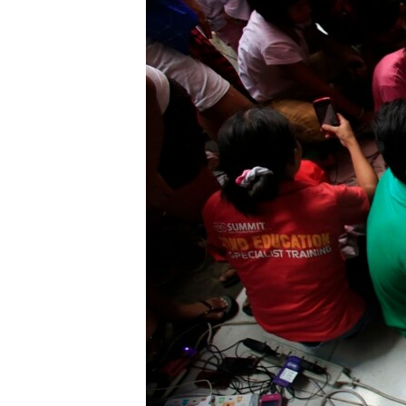
ວິທະຍາສາດ-ເທັກໂນໂລຈີ
ທຸລະກິດ
ພາສາອັງກິດ
ວີດີໂອ
ສຽງ
ລາຍການກະຈາຍສຽງ
ລາຍງານ