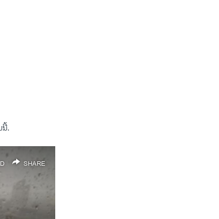
ນີ້.
D
SHARE