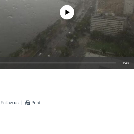
No media source currently available
1:40
EMBED
Follow us
Print