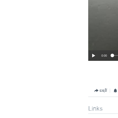
0:00
ແຊຣ໌
Links