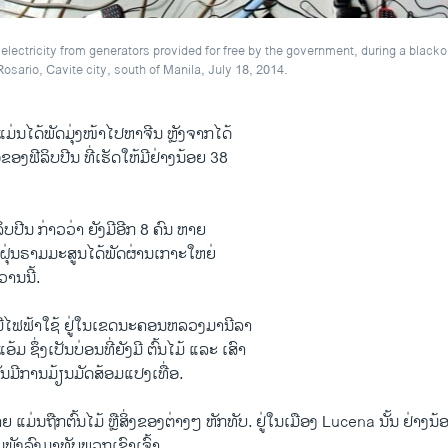
lectricity from generators provided for free by the government, during a blackout
ario, Cavite city, south of Manila, July 18, 2014.
ແມ່ນ​ໄດ້​ພັດມຸ່ງ​ໜ້າ​ໄປ​ຫາ​ຈີນ ຫຼັງຈາກໄດ້​
ອງ​ຟີ​ລິບ​ປີນ ທີ່​ເຮັດໃຫ້ມີຢ່າງ​ນ້ອຍ 38​
​ລິບ​ປີນ ກ່າວ​ວ່າ ຍັງ​ມີອີກ 8 ຄົນ​ ຫາຍ​
້​ຝຸ່ນຣາມມະສູນໄດ້​ພັດ​ຜ່ານ​ເກາະ​ໃຫຍ່​
ານ​ນີ້.
ໍ່​ມີ​ໄຟຟ້າ​ໃຊ້ ຢູ່ໃນ​ເຂດນະຄອນຫລວງມາ​ນີລາ
້ມ ຊຶ່ງ​ເປັນ​ບ່ອນ​ທີ່​ຍັງ​ມີ​ ຕົ້ນ​ໄມ້ ​ແລະ ເສົາ​
ໍ່ທັນມີການມ້ຽນມັດສ້ອມແປງເທື່ອ.
າຍ ແມ່ນ​ຖືກຕົ້ນ​ໄມ້ ຫຼືສິ່ງ​ຂອງ​ຕ່າງ​ໆ​ ຫັກທັບ. ຢູ່​ໃນ​ເມືອງ Lucena ນັ້ນ ຢ່າງ​ນ້
ນພັງລົງມາທັບພວກ​ເຂົາ​ເຈົ້າ.