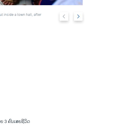
Previous
Next
 inside a town hall, after
People gather at
2/12
slide
slide
ອຍ 3 ຄົນ​ເສຍ​ຊີວິດ​