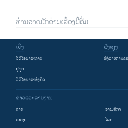
ທ່ານອາດມັກອ່ານເລື້ອງນີ້ຕື່ມ
ເບິ່ງ
ຟັງສຽງ
ວີດີໂອພາສາລາວ
ຟັງລາຍການຂອງ
ຢູທູບ
ວີດີໂອພາສາອັງກິດ
ຂ່າວແລະລາຍງານ
ລາວ
ອາເມຣິກາ
ເອເຊຍ
ໂລກ