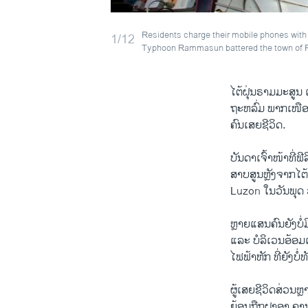
Residents charge their mobile phones with e
1/12
Typhoon Rammasun battered the town of Ros
ໄຕ້​ຝຸ່ນຣາມມະ​ສູນ ​
ຖະ​ຫລົ່ມ ພາກ​ເໜືອ​ຂ
ຄົນ​ເສຍ​ຊີວິດ.
ບັນດາ​ເຈົ້າໜ້າ​ທີ່ຟີ
ສາບ​ສູນ​ຫຼັງຈາກ​ໄຕ
Luzon ​ໃນ​ວັນ​ພຸດ ວ
ຫຼາຍ​ແສນ​ຄົນ​ຍັງ​ບ
​ແລະ​ ບໍ​ລິ​ເວນອ້ອມ​ແອ
ໄຟຟ້າ​ຫັກ ທີ່ຍັງບ
ຜູ້​ເສຍ​ຊີວິດ​ສ່ວນຫຼ
ຍ້ອນ​ຖືກ​ຝາ​ອາ ຄາ