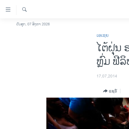
ລິ້ງ
ສຳຫລັບ
ເຂົ້າ
ຄົ້ນຫາ
ວັນສຸກ, 07 ສິງຫາ 2026
ໂຮມເພຈ
ຫາ
ເອເຊຍ
ລາວ
ຂ້າມ
ໄຕ້​ຝຸ່ນ
ຂ້າມ
ອາເມຣິກາ
ຂ້າມ
ການເລືອກຕັ້ງ ປະທານາທີບໍດີ ສະຫະລັດ
ຫຼົ່ມ ຟີ
ໄປ
2024
ຫາ
ຂ່າວ​ຈີນ
ຊອກ
17,07,2014
ຄົ້ນ
ໂລກ
ແຊຣ໌
ເອເຊຍ
ອິດສະຫຼະພາບດ້ານການຂ່າວ
ຊີວິດຊາວລາວ
ຊຸມຊົນຊາວລາວ