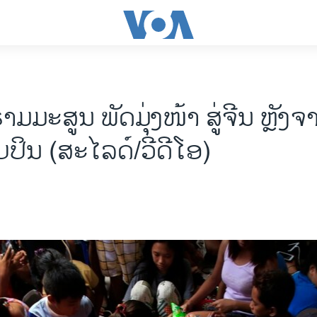
 ຣາມມະ​ສູນ ​​ພັດມຸ່ງ​ໜ້າ​ ສູ່ຈີນ ຫຼັ
ລິບປິນ (ສະໄລດ໌/ວີດີໂອ)