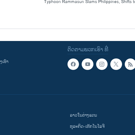
Typhoon Rammasun Slams Philippines, Shifts t
ຕິດຕາມພວກເຮົາ ທີ່
ເຮົາ
ລາວໃນຕ່າງແດນ
ທຸລະກິດ-ເທັກໂນໂລຈີ