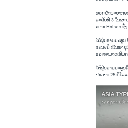
ພວກນັກ​ພະຍາ​ກອນ​ອ
ລະດັບທີ 3 ​ໃນ​ຂະນະ​
ເກາະ Hainan ຊຶ່ງ​ເ
ໄຕ້ຝຸ່ນຣາມມະ​ສູນ 
ຂະນະ​ນີ້ ​ເປັນ​ພາຍຸ
​ແລະ​ສາມາດ​ເພີ້​ມຄວ
ໄຕ້​ຝຸ່ນຣາມມະສູນຊຶ
ປະມານ 25 ກິ​ໂລ​ແມັດຕ
ASIA TY
by
ສຽງອາເມຣິກ