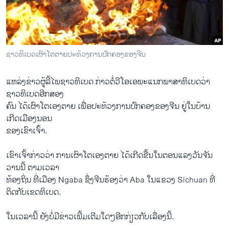
ວິທະຍາສາດ-ເທັກໂນໂລຈີ
ທຸລະກິດ
ພາສາອັງກິດ
ຊາວທິເບດເຜົາໂຕຕາຍປະທ້ວງການປົກຄອງຂອງຈີນ
ວີດີໂອ
ແຫ​ລ່ງຂ່າວ​ຜູ້​ລີ້​ໄພ​ຊາວ​ທິ​ເບ​ດ ກ່າວ​ຕໍ່ວີ​ໂອ​ເອພະ​ແນ​ກພາສາ​ທິ​ເບ​ດວ່າ
ສຽງ
ຊາວ​ທິ​ເບ​ດອີກ​ສອງ​
ລາຍການກະຈາຍສຽງ
ຄົນ​ ໄດ້​ເຜົາໂຕເອງ​ຕາຍ ​ເພື່ອ​ປະ​ທ້ວງການປົກຄອງ​ຂອງ​ຈີນ ຢູ່​ໃນບ້ານ​
ຕິດຕາມພວກເຮົາ ທີ່
ເກີດ​ເມືອງ​ນອນ​
ລາຍງານ
ຂອງ​ເຂົາ​ເຈົ້າ.
​ເຂົາ​ເຈົ້າ​ກ່າວ​ວ່າ ການ​ເຜົາ​ໂຕ​ເອງຕາຍ ​ໄດ້​ເກີດ​ຂື້ນ​ໃນ​ຕອນ​ແລງ​ວັນ​ຈັນ
ພາສາຕ່າງໆ
ວານ​ນີ້ ຕາມ​ເວລາ​
ທ້ອງ​ຖິ່ນ ​ທີ່​ເມືອງ Ngaba ຊຶ່ງ​ຈີນຮ້ອງ​ວ່າ Aba ​ໃນແຂວງ Sichuan ​ທີ່​
ຕິດ​ກັບ​ເຂດ​ທິ​ເບ​ດ.
​ໃນ​ເວລາ​ນີ້ ຍັງບໍ່​ມີ​ຂ່າວເພີ້​ມ​ເຕີມ​ໃດໆ​ອີກກ່ຽວ​ກັບ​ເລື່ອງ​ນີ້.