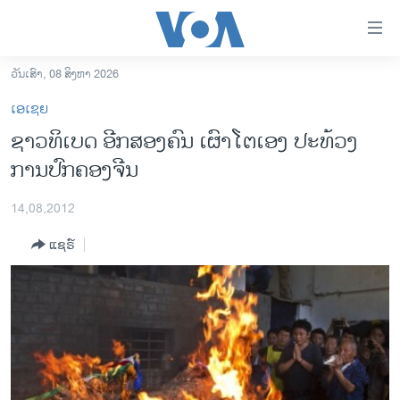
ລິ້ງ
ສຳຫລັບ
ເຂົ້າ
ວັນເສົາ, 08 ສິງຫາ 2026
ຫາ
ໂຮມເພຈ
ເອເຊຍ
ຂ້າມ
ລາວ
ຊາວທິເບດ ອີກສອງຄົນ ເຜົາໂຕເອງ ປະທ້ວງ
ຂ້າມ
ອາເມຣິກາ
ການປົກຄອງຈີນ
ຂ້າມ
ໄປ
ການເລືອກຕັ້ງ ປະທານາທີບໍດີ ສະຫະລັດ 2024
ຫາ
14,08,2012
ຂ່າວ​ຈີນ
ຊອກ
ແຊຣ໌
ຄົ້ນ
ໂລກ
ເອເຊຍ
ອິດສະຫຼະພາບດ້ານການຂ່າວ
ຊີວິດຊາວລາວ
ຊຸມຊົນຊາວລາວ