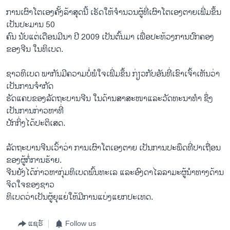
ການ​ເຜົາ​ໂຕ​ເອງຄັ້ງລ້າ​ສຸດນີ້ ​ເຮັດ​ໃຫ້​ຈຳນວນ​ຜູ້​ທີ່​ເຜົາ​ໂຕ​ເອງຕາຍ​ເພີ່ມ​ຂຶ້ນ​
ເປັນປະມານ 50
ຄົນ ​ນັບ​ແຕ່​ເດືອນ​ມີ​ນາ ປີ 2009 ​ເປັນຕົ້ນມາ ​ເພື່ອ​ປະ​ທ້ວງ​ການ​ປົກ​ຄອງ​
ຂອງຈີນ ​ໃນທິ​ເບ​ດ.
ຊາວ​ທິ​ເບ​ດ ພາກັນ​ມີຄວາມ​ບໍ່​ພໍ​ໃຈ​ເພີ່ມ​ຂຶ້ນ ​ກ່ຽວ​ກັບ​ອັນ​ທີ່​ເຂົາ​ເຈົ້າ​ເຫັນວ່າ ​
ເປັນ​ການຈຳກັດ​
ຮັດ​ແຄບ​ຂອງລັດຖະບານ​ຈີນ ​ໃນດ້ານສາສະໜາແລະ​ວັດທະນາ​ທໍາ ຊຶ່ງ
ເປັນການ​ກ່າວ​ຫາ​ທີ່
ປັກ​ກິ່ງໄດ້ປະຕິ​ເສດ.
ລັດຖະບານ​ຈີນ​ເວົ້າ​ວ່າ ການ​ເຜົາ​ໂຕ​ເອງ​ຕາຍ ​ເປັນ​ການ​ປະ​ພຶດທີ່​ປາ​ເຖື່ອນ
ຂອງ​ຜູ້​ກໍ່​ການ​ຮ້າຍ​.
ຈີນຍັງ​ໄດ້​ກ່າວ​ຫາ​ກຸ່ມ​ທິ​ເບ​ດພົ້ນທະ​ເລ ​ແລະ​ອົງ​ດາ​ໄລລາ​ມະຜູ້​ນໍາ​ທາງດ້ານ​
ຈິດ​ໃຈ​ຂອງ​ຊາວ​
ທິ​ເບ​ດວ່າເປັນ​ຜູ້ຍຸ​ແຍ່​ໃຫ້​ມີ​ການ​ແບ່ງ​ແຍກ​ປະ​ເທດ.
ແຊຣ໌
Follow us