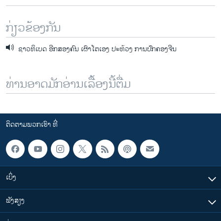
ກ່ຽວຂ້ອງກັນ
ຊາວທິເບດ ອີກສອງຄົນ ເຜົາໂຕເອງ ປະທ້ວງ ການປົກຄອງຈີນ
ທ່ານອາດມັກອ່ານເລື້ອງນີ້ຕື່ມ
ຕິດຕາມພວກເຮົາ ທີ່
ເບິ່ງ
ຟັງສຽງ