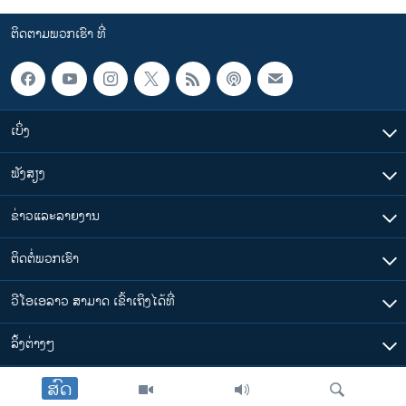
ຕິດຕາມພວກເຮົາ ທີ່
ເບິ່ງ
ຟັງສຽງ
ຂ່າວແລະລາຍງານ
ຕິດຕໍ່ພວກເຮົາ
ວີໂອເອລາວ ສາມາດ ເຂົ້າເຖິງໄດ້ທີ່
​ລິ້ງ​ຕ່າງໆ
ສົດ
ຕາມເວລາໃນລາວ