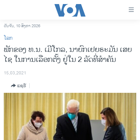
ລິ້ງ
ສຳຫລັບ
ເຂົ້າ
ວັນຈັນ, 10 ສິງຫາ 2026
ຫາ
ໂຮມເພຈ
ໂລກ
ຂ້າມ
ລາວ
ພັກຂອງ ທ.ນ. ເມີໂກລ, ນາຍົກເຢຍຣະມັນ ເສຍ
ຂ້າມ
ອາເມຣິກາ
ໄຊ ໃນການເລືອກຕັ້ງ ຢູ່ໃນ 2 ລັດທີ່ສໍາຄັນ
ຂ້າມ
ໄປ
ການເລືອກຕັ້ງ ປະທານາທີບໍດີ ສະຫະລັດ 2024
ຫາ
15,03,2021
ຂ່າວ​ຈີນ
ຊອກ
ແຊຣ໌
ຄົ້ນ
ໂລກ
ເອເຊຍ
ອິດສະຫຼະພາບດ້ານການຂ່າວ
ຊີວິດຊາວລາວ
ຊຸມຊົນຊາວລາວ