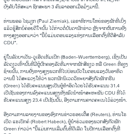
ບັງຄັບໃຫ້ສະມາ ຊິກສະພາ 3 ຄົນລາອອກເມື່ອມໍ່ໆມານີ້.
ທ່ານພອລ ໄຊມຽກ (Paul Ziemiak), ເລຂາທິການໃຫຍ່ຂອງພັກທີ່ເບິ່ງ
ແລ້ວຮູ້ສຶກບໍ່ຄ່ອຍດີໃຈນັ້ນ ໄດ້ກ່າວຕໍ່ບັນດານັກຂ່າວ ຫຼັງຈາກຜົນການຢັ່ງ
ຫາງສຽງອອກມາວ່າ "ນີ້ບໍ່ແມ່ນຕອນແລງແຫ່ງການເລືອກຕັ້ງທີ່ດີສຳລັບ
CDU".
ຢູ່ໃນລັດບາເດັນ-ວູເອີດເທັມເບີກ (Baden-Wuerttemberg), ເຊິ່ງເປັນ
ລັດດຽວເທົ່ານັ້ນທີ່ມີຜູ້ປົກຄອງລັດທີ່ມາຈາກພັກສີຂຽວ ຫລື Green ທີ່ອຽງ
ຊ້າຍນັ້ນ, ການຢັ່ງຫາງສຽງພວກທີ່ໄປປ່ອນບັດໃນຕອນແລງວັນອາທິດ
ວານນີ້ ໄດ້ສະແດງໃຫ້ວ່າ ພວກນັກນິເວດວິທະຍາສັງກັດພັກກຣີນ
(Green) ໄດ້ຮັບຄະແນນສູງເປັນຜູ້ທຳອິດໂດຍໄດ້ຮັບຄະແນນ 31.4
ເປີເຊັນຂອງການລົງຄະແນນສຽງທັງໝົດນໍາໜ້າສະຫະພັນ CDU ທີ່ໄດ້
ຮັບຄະແນນສຽງ 23.4 ເປີເຊັນນັ້ນ, ອີງຕາມການຄາດຄະເນໄວ້ລ່ວງໜ້າ.
ອີງຕາມການລາຍງານຂອງອົງການຂ່າວຣອຍເຕີ້ສ (Reuters), ທ່ານໂຣ
ເບີດ ແຮເບັກຄ໌ (Robert Habeck), ຜູ້ນໍາຮ່ວມຂອງພວກສັງກັດພັກ
Green ກ່າວວ່າ "ນີ້ແມ່ນການເລີ່ມຕົ້ນທີ່ດີເລີດ ໃນປີການເລືອກຕັ້ງທີ່