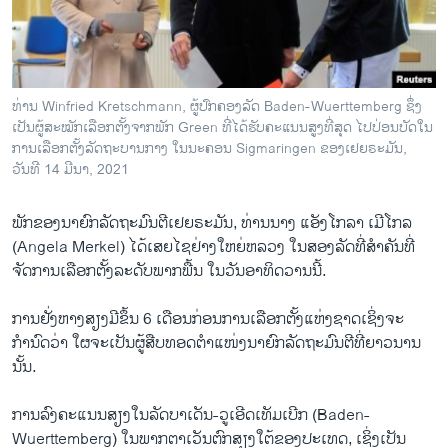
ວິທະຍາສາດ-ເທັກໂນໂລຈີ
ທຸລະກິດ
ພາສາອັງກິດ
ທ່ານ Winfried Kretschmann, ຜູ້ປົກຄອງລັດ Baden-Wuerttemberg ຊຶ່ງ
ວີດີໂອ
ເປັນຜູ້ສະໝັກເລືອກຕັ້ງຈາກພັກ Green ທີ່ໄດ້ຮັບຄະແນນສູງທີ່ສຸດ ໄປປ່ອນບັດໃນ
ການເລືອກຕັ້ງລັດຖະບານກາງ ໃນນະຄອນ Sigmaringen ຂອງເຢຍຣະມັນ,
ສຽງ
ວັນທີ 14 ມີນາ, 2021
ລາຍການກະຈາຍສຽງ
ຕິດຕາມພວກເຮົາ ທີ່
ພັກຂອງນາຍົກລັດຖະມົນຕີເຢຍຣະມັນ, ທ່ານນາງ ແອັງໂກລາ ເມີໂກລ
ລາຍງານ
(Angela Merkel) ໄດ້ເສຍໄຊຢ່າງໃຫຍ່ຫລວງ ໃນສອງລັດທີ່ສຳຄັນທີ່
ຈັດການເລືອກຕັ້ງລະດັບພາກພື້ນ ໃນວັນອາທິດວານນີ້.
ພາສາຕ່າງໆ
ການຢັ່ງຫາງສຽງມີຂຶ້ນ 6 ເດືອນກ່ອນການເລືອກຕັ້ງແຫ່ງຊາດເຊິ່ງຈະ
ກຳນົດວ່າ ໃຜຈະເປັນຜູ້ສືບທອດຕຳແໜ່ງນາຍົກລັດຖະມົນຕີທີ່ຍາວນານ
ນັ້ນ.
ການລົງຄະແນນສຽງໃນລັດບາເດັນ-ວູເອີດເທັມເບີກ (Baden-
Wuerttemberg) ໃນພາກຕາເວັນຕົກສຽງໃຕ້ຂອງປະເທດ, ເຊິ່ງເປັນ