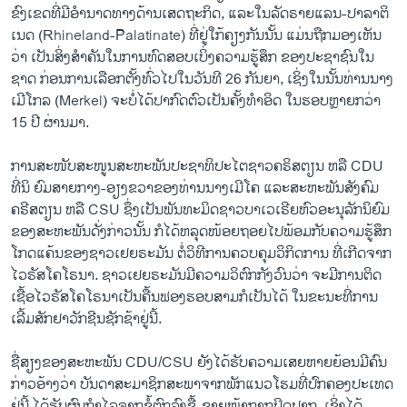
ຂົງເຂດທີ່ມີອໍານາດທາງດ້ານເສດຖະກິດ, ແລະໃນລັດຣາຍແລນ-ປາລາຕິ
ເນດ (Rhineland-Palatinate) ທີ່ຢູ່ໃກ້ຄຽງກັນນັ້ນ ແມ່ນຖືກມອງເຫັນ
ວ່າ ເປັນສິ່ງສຳຄັນໃນການທົດສອບເບິ່ງຄວາມຮູ້ສຶກ ຂອງປະຊາຊົນໃນ
ຊາດ ກ່ອນການເລືອກຕັ້ງທົ່ວໄປໃນວັນທີ 26 ກັນຍາ, ເຊິ່ງໃນນັ້ນທ່ານນາງ
ເມີໂກລ (Merkel) ຈະບໍ່ໄດ້ປາກົດຕົວເປັນຄັ້ງທຳອິດ ໃນຮອບຫຼາຍກວ່າ
15 ປີ ຜ່ານມາ.
ການສະໜັບສະໜູນສະຫະພັນປະຊາທິປະໄຕຊາວຄຣິສຕຽນ ຫລື CDU
ທີ່ນິ ຍົມສາຍກາງ-ອຽງຂວາຂອງທ່ານນາງເມີໂຄ ແລະສະຫະພັນສັງຄົມ
ຄຣີສຕຽນ ຫລື CSU ຊຶ່ງເປັນພັນທະມິດຊາວບາເວເຣີຍຫົວອະນຸລັກນິຍົມ
ຂອງສະຫະພັນດັ່ງກ່າວນັ້ນ ກໍໄດ້ຫລຸດໜ້ອຍຖອຍໄປພ້ອມກັບຄວາມຮູ້ສຶກ
ໂກດແຄ້ນຂອງຊາວເຢຍຣະມັນ ຕໍ່ວິທີການຄວບຄຸມວິກິດການ ທີ່ເກີດຈາກ
ໄວຣັສໂຄໂຣນາ. ຊາວເຢຍຣະມັນມີຄວາມວິຕົກກັງວົນວ່າ ຈະມີການຕິດ
ເຊື້ອໄວຣັສໂຄໂຣນາເປັນຄື້ນຟອງຮອບສາມກໍເປັນໄດ້ ໃນຂະນະທີ່ການ
ເລີ້ມສັກຢາວັກຊີນຊັກຊ້າຢູ່ນີ້.
ຊື່ສຽງຂອງສະຫະພັນ CDU/CSU ຍັງໄດ້ຮັບຄວາມເສຍຫາຍຍ້ອນມີຄົນ
ກ່າວອ້າງວ່າ ບັນດາສະມາຊິກສະພາຈາກພັກແນວໂຮມທີ່ປົກຄອງປະເທດ
ຢູ່ນີ້ ໄດ້ຮັບຜົນກໍາໄລຈາກຂໍ້ຕົກລົງຊື້-ຂາຍໜ້າກາກປິດປາກ, ເຊິ່ງໄດ້