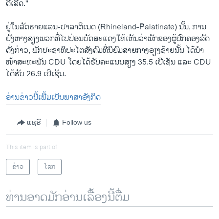
ດີເລີດ."
ຢູ່ໃນລັດຣາຍແລນ-ປາລາຕິເນດ (Rhineland-Palatinate) ນັ້ນ, ການ
ຢັ່ງຫາງສຽງພວກທີ່ໄປປ່ອນບັດສະແດງໃຫ້ເຫັນວ່າພັກຂອງຜູ້ປົກຄອງລັດ
ດັ່ງກ່າວ, ພັກປະຊາທິປະໄຕສັງຄົມທີ່ນິຍົມສາຍກາງອຽງຊ້າຍນັ້ນ ໄດ້ນຳ
ໜ້າສະຫະພັນ CDU ໂດຍໄດ້ຮັບຄະແນນສຽງ 35.5 ເປີເຊັນ ແລະ CDU
ໄດ້ຮັບ 26.9 ເປີເຊັນ.
ອ່ານຂ່າວນີ້ເພີ້ມເປັນພາສາອັງກິດ
ແຊຣ໌
Follow us
This item is part of
ຂ່າວ
ໂລກ
ທ່ານອາດມັກອ່ານເລື້ອງນີ້ຕື່ມ