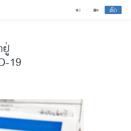
ສົດ
ຢູ່
ID-19