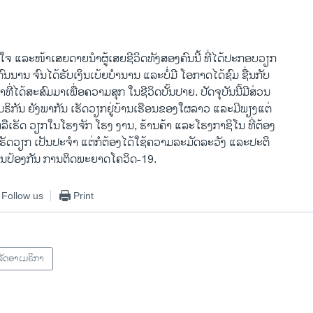
EMBED
ດໃຈ ແລະໜ້າເສຍດາຍນໍາຜູ້ເສຍຊີວິດທັງສອງຄົນນີ້ ທີ່ໄດ້ປະກອບວຽກ
ນນານ ຈົນໄດ້ຮັບເງິນເບ້ຍບຳນານ ແລະບໍ່ມີ ໂອກາດໄດ້ຊົມ ຊື່ນກັບ
ທີ່ໄດ້ສະສົມມາເພື່ອຄວາມສຸກ ໃນຊີວິດບັ້ນປາຍ. ປັດຈຸບັນນີ້ມີສ່ວນ
ິກັນ ຍັງພາກັນ ເຮັດວຽກຢູ່ບ້ານເຮືອນຂອງໃຜລາວ ແລະມີພຽງແຕ່
ີນ ຫລືເຮັດ ວຽກໃນໂຮງຈັກ ໂຮງ ງານ, ຮ້ານຄ້າ ແລະໂຮງກາຊິໂນ ທີ່ຕ້ອງ
ຮັດວຽກ ເປັນປະຈຳ ແຕ່ກໍຕ້ອງໄດ້ໃຊ້ຄວາມລະມັດລະວັງ ແລະປະຕິ
ປ້ອງກັນ ການຕິດພະຍາດໂຄວິດ-19.
Follow us
Print
ັດອາເມຣິກາ