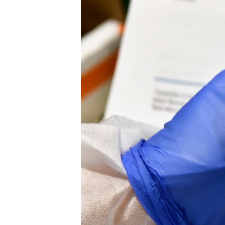
ວິທະຍາສາດ-ເທັກໂນໂລຈີ
ທຸລະກິດ
ພາສາອັງກິດ
ວີດີໂອ
ສຽງ
ລາຍການກະຈາຍສຽງ
ລາຍງານ