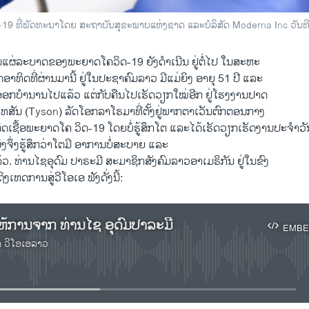
19 ທີ່ພັດທະນາໂດຍ ສະຖາບັນສຸຂະພາບແຫ່ງຊາດ ແລະບໍລິສັດ Moderna Inc ວັນທີ
ແຜ່ລະບາດຂອງພະຍາດໂຄວິດ-19 ຍັງດໍາເນີນ ຢູ່ຕໍ່ໄປ ໃນສະຫະ
າໃດອາທິດທີ່ຜ່ານມານີ້ ຢູ່ໃນປະຊາຄົມລາວ ມີແມ່ຍິງ ອາຍຸ 51 ປີ ແລະ
ໄດ້ອອກບໍານານໄປແລ້ວ ແຕ່ກັບຄືນໄປເຮັດວຽກໃໝ່ອີກ ຢູ່ໂຮງງານປາດ
ດໄທສັນ (Tyson) ລັດໂອກລາໂຮມາທີ່ຕັ້ງຢູ່ພາກຕາເວັນຕົກຕອນກາງ
ດເຊື້ອພະຍາດໂຄ ວິດ-19 ໂດຍບໍ່ຮູ້ສຶກໂຕ ແລະໄດ້ເຮັດວຽກເຮັດງານປະຈຳວ
ຈຶ່ງຮູ້ສຶກວ່າໂຕມີ ອາການບໍ່ສະບາຍ ແລະ
ລ້ວ. ທ່ານໄຊອຸດົມ ປາຣະມີ ສະມາຊິກສັງຄົມລາວອາເມຣິກັນ ຢູ່ໃນຂົງ
ຖິງເຫດການສູ່ວີໂອເອ ຟັງດັ່ງນີ້:
ຫ້ການຈາກ ທ່ານໄຊ ອຸດົມປາລະມີ
EMBE
າ ວີໂອເອລາວ
No media source currently available