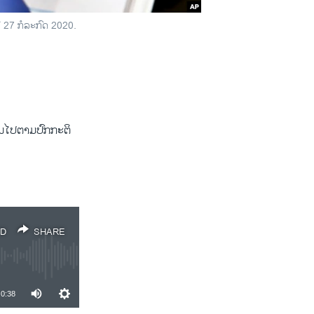
 27 ກໍລະກົດ 2020.
ັນໄປຕາມປົກກະຕິ
D
SHARE
0:38