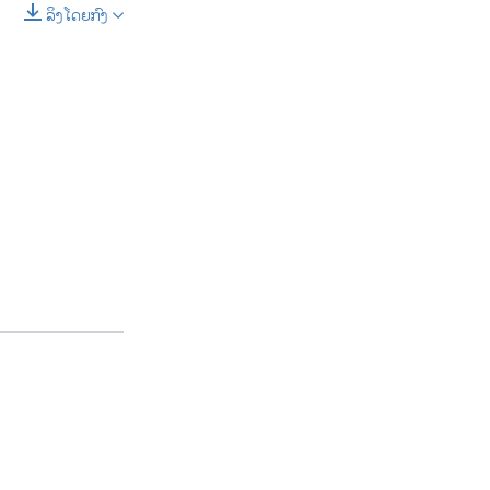
ລິງໂດຍກົງ
SHARE