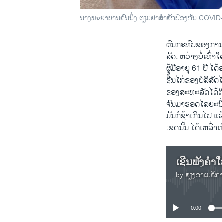
ນາງພະຍາບານຄົນນຶ່ງ ຕຽມຢາສຳສັກປ້ອງກັນ COVID-
ຜົນກະທົບຂອງການ
ລັດ. ຫວ່າງບໍ່ເທົ່
ຜູ້ມີອາຍຸ 61 ປີ 
ຊີ້ນໄກ່ຂອງບໍລິສັ
ຂອງສະຫະລັດໄດ້ຕິ
ຈົນມາຮອດໄລຍະນຶ່ງ
ມັນກໍຊ້າເກີນໄປ ແ
ເຂດນັ້ນ ໄດ້ເຫລົ່າເ
ເຊີນຟັງຄຳໃ
by
ສຽງອາເມຣິກ
0:00