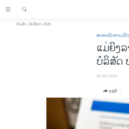
ລິ້ງ
ສຳຫລັບ
ເຂົ້າ
ຄົ້ນຫາ
ວັນເສົາ, 08 ສິງຫາ 2026
ໂຮມເພຈ
ຫາ
ສະຫະລັດອາເມຣິ
ລາວ
ຂ້າມ
ແມ່ຍິງລ
ຂ້າມ
ອາເມຣິກາ
ຂ້າມ
ການເລືອກຕັ້ງ ປະທານາທີບໍດີ ສະຫະລັດ
ບໍລິສັດ
ໄປ
2024
ຫາ
ຂ່າວ​ຈີນ
ຊອກ
09,09,2020
ຄົ້ນ
ໂລກ
ແຊຣ໌
ເອເຊຍ
ອິດສະຫຼະພາບດ້ານການຂ່າວ
ຊີວິດຊາວລາວ
ຊຸມຊົນຊາວລາວ