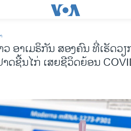
ກາ
າວ ອາເມຣິກັນ ສອງຄົນ ທີ່ເຮັດວຽກ
 ປາດຊີ້ນໄກ່ ເສຍຊີວິດຍ້ອນ COV