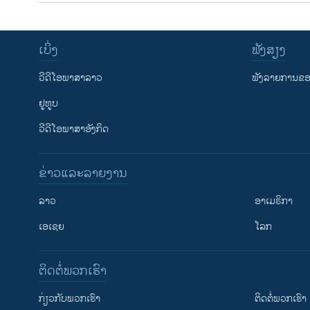
ເບິ່ງ
ຟັງສຽງ
ວີດີໂອພາສາລາວ
ຟັງລາຍການຂອງ
ຢູທູບ
ວີດີໂອພາສາອັງກິດ
ຂ່າວແລະລາຍງານ
ລາວ
ອາເມຣິກາ
ເອເຊຍ
ໂລກ
ຕິດຕໍ່ພວກເຮົາ
ກ່ຽວກັບພວກເຮົາ
ຕິດຕໍ່ພວກເຮົາ