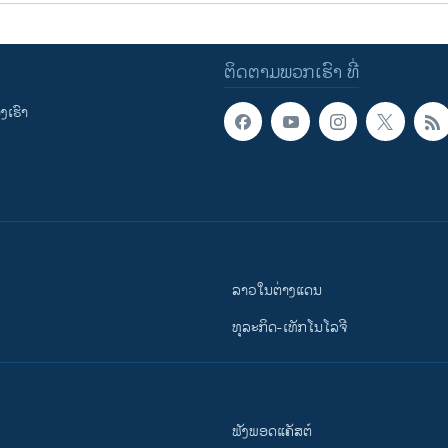
ຕິດຕາມພວກເຮົາ ທີ່
ເຮົາ
ລາວໃນຕ່າງແດນ
ທຸລະກິດ-ເທັກໂນໂລຈີ
ຟັງພອດແຄັສຕ໌