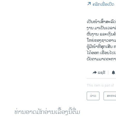
ຄລິກເພື່ອເປີດ
ເປັນໜ້າເສົ້າສະລົ
ງານ ມາເປັນເວລາດົ
ຜົນງານ ແລະເງິນຄໍາ
ໃຫຍ່ຂອງຊາວອາເມຣ
ຜູ້ມີໜ້າທີ່ສຸກເສ
ໄດ້ອອກ ເຮືອນໄປເ
ບັດຕາມມາດຕະການ
ແຊຣ໌
This item is part of
ຂ່າວ
ສະຫະລ
ທ່ານອາດມັກອ່ານເລື້ອງນີ້ຕື່ມ