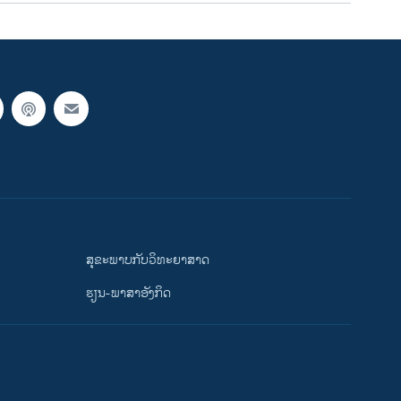
ສຸຂະພາບກັບວິທະຍາສາດ
ຮຽນ-ພາສາອັງກິດ