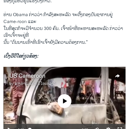
ຂອງກຸ່ມ​ຫົວຮຸນ​ແຮງດັ່ງກ່າວ.
ທ່ານ Obama ກ່າວ​ວ່າ ກຳລັງ​ສະຫະລັດ ຈະ​ຕັ້ງ​ກອງ​ບັນຊາ​ການ​ຢູ່
Came-roon ​ແລະ​
ໃນທີ່ສຸດກໍຈະ​ມີ​ຈຳນວນ 300 ຄົນ​. ​ເຈົ້າ​ໜ້າ​ທີ່ທະຫານ​ສະຫະລັດ ກ່າວ​ວ່າ ​
ເຂົາເຈົ້າຈະ​ຢູ່​ທີ່
​ນັ້ນ “ດົນນານ​ເທົ່າທີ່​ເຂົາ​ເຈົ້າຍັງ​ມີ​ຄວາມ​ຕ້ອງການ.”
ເບິ່ງວີດີໂອກ່ຽວຂ້ອງ:
US Cameroon
by
ສຽງອາເມຣິກາ ວີໂອເອລາວ
No media source currently available