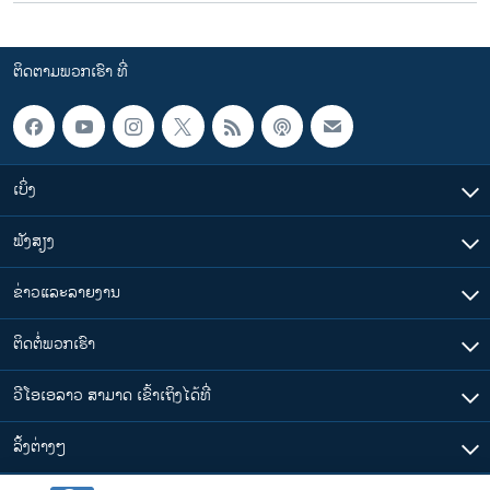
ຕິດຕາມພວກເຮົາ ທີ່
ເບິ່ງ
ຟັງສຽງ
ຂ່າວແລະລາຍງານ
ຕິດຕໍ່ພວກເຮົາ
ວີໂອເອລາວ ສາມາດ ເຂົ້າເຖິງໄດ້ທີ່
​ລິ້ງ​ຕ່າງໆ