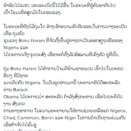
ທຳ​ອິດ​ໄດ້ແຕກ​. ເຫດລະ​ເບີດ​ນີ້ໄດ້​ມີ​ຂື້ນ ​ໃນ​ຂະນະ​ທີ່ຜູ້ຄົນ​ພາກັນໄປ
ເຕົ້າໂຮມເພື່ອສູດ​ມົນ​ໃນ​ຕອນ​ແລງ.
​ໃນ​ຂະນະ​ທີ່​ຍັງບໍ່​ມີ​ກຸ່ມໃດ ​ອ້າງ​ເອົາ​ຄວາມຮັບຜິດຊອບ​ໃນການວາ​ງລະ​ເບີດ
ເທື່ອ ກຸ່ມ​ຫົວ​
ຮຸນ​ແຮງ Boko Haram ທີ່ຈັດຕັ້ງຂຶ້ນ​ຢູ່ທາງຕາ​ເວັນ​ອອກສຽງເໜືອ​ຂອງ ​
Nigeria ​ແລະ
​ໄດ້​ປະກາດ​ເຖິງ​ຈຸດປະສົງ ​ເພື່ອຈະກໍ່​ຕັ້ງ​ລັດ​ອິສລາມ​ທີ່​ເຄັ່ງ​ຄັດ ຢູ່​ທີ່​ນັ້ນ.
ກຸ່ມ Boko Haram ໄດ້​ທຳ​ການ​ໂຈມ​ຕີ​ຂ້າມ​ຊາຍ​ແດນ ເຂົ້າໄປ​ໃນ​ປະທດ
ອຶ່ນໆ ທີ່​ມີ​ຊາຍ
​ແດນ​ຕິດກັບ Nigeria. ​ໃນ​ວັນ​ພຸດຜ່ານ​ມານີ້ ປະທານາທິບໍດີສະຫະລັດ
ທ່ານ Barack
Obama ​ໄດ້​ປະກາດ​ວ່່າ ສະຫະລັດ ກຳລັງ​ສົ່ງ​ທະຫານ ​ເພື່ອ​ໄປປະຕິບັດ​
ງານ ສັງ​ເກ​ດ
ການ​ທາງ​ອາກາດ ​ໃນ​ຄວາມ​ພະຍາຍາມ​ໃຫ້ການ​ຊ່ວຍ​ເຫລືອ​ແກ່ ​Nigeria,
Chad, Cameroon, Benin ​ແລະ Niger ​ໃນ​ການດຳເນີນງານຮ່ວມກັນ
ເພື່ອກຳຈັດໄດ້​ຂົ່ມຂູ່​