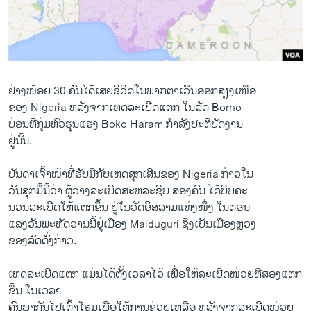
ວິທະຍາສາດ-ເທັກໂນໂລຈີ
ທຸລະກິດ
ພາສາອັງກິດ
ວີດີໂອ
ຢ່າງ​ໜ້ອຍ 30 ຄົນ​ໄດ້​ເສຍ​ຊີວິດ​ໃນພາກ​ຕາ​ເວັນ​ອອກສຽງເໜືອ
ຂອງ ​Nigeria ຫລັງ​ຈາກ​ເຫດລະ​ເບີດ​ແຕກ​ ໃນ​ລັດ Borno
ສຽງ
ບ່ອນ​ທີ່ກຸ່ມ​ຫົວ​ຮຸນ​ແຮງ Boko Haram ກຳລັງ​ປະ​ຕິ​ບັດ​ງານ
ລາຍການກະຈາຍສຽງ
ຢູ່ນັ້ນ.
ຕິດຕາມພວກເຮົາ ທີ່
ລາຍງານ
ບັນດາ​ເຈົ້າ​ໜ້າ​ທີ່ຮັບມືກັບເຫດ​ສຸກ​ເສີນຂອງ ​Nigeria ກ່າວໃນ
​ວັນ​ສຸກ​ມື້​ນີ້​ວ່າ ຜູ້​ວາງ​ລະ​ເບີດ​ສະຫລະ​ຊີບ ​ສອງຄົນ ​ໄດ້ບີບຄະ​
ນວນ​ລະ​ເບີດ​ໃຫ້ແຕກຂຶ້ນ ຢູ່​ໃນ​ວັດ​ອິສລາມແຫ່ງ​ໜຶ່ງ ​ໃນ​ຕອນ
ພາສາຕ່າງໆ
ແລງ​ວັນ​ພະຫັດ​ວານ​ນີ້ຢູ່ເມືອງ Maiduguri ຊຶ່ງເປັນເມືອງ​ຫຼວງ​
ຂອງລັດດັ່ງກ່າວ.
ເຫດລະ​ເບີດ​ແຕກ ​ແມ່ນ​ໄດ້ຕັ້ງເວລາ​ໄວ້​ ເພື່ອ​ໃຫ້​ລະ​ເບີດ​ໜ່ວຍ​ທີ​ສອງ​ແຕກ
ຂື້ນ​ ໃນ​ເວລາ
ຄົນ​ພາກັນ​ໄປ​ເຕົ້າໂຮມເພື່ອ​ໃຫ້ການ​ຊ່ວຍ​ເຫ​ລື​ອ ຫລັງ​ຈາກ​ລະ​ເບີດ​ໜ່ວຍ​