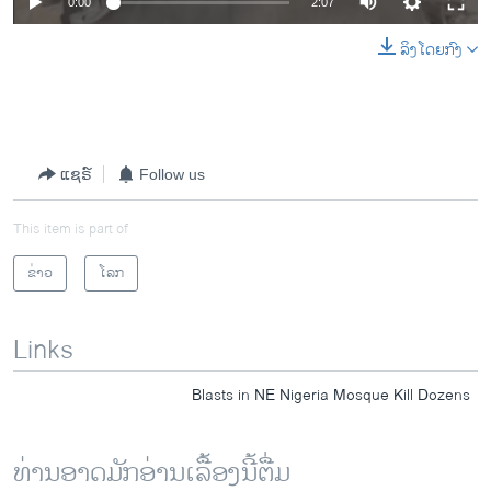
0:00
2:07
ລິງໂດຍກົງ
ແຊຣ໌
Follow us
This item is part of
ຂ່າວ
ໂລກ
Links
Blasts in NE Nigeria Mosque Kill Dozens
ທ່ານອາດມັກອ່ານເລື້ອງນີ້ຕື່ມ