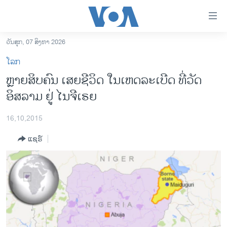
ລິ້ງ
ສຳຫລັບ
ເຂົ້າ
ວັນສຸກ, 07 ສິງຫາ 2026
ຫາ
ໂຮມເພຈ
ໂລກ
ຂ້າມ
ລາວ
ຫຼາຍສິບຄົນ ເສຍຊີວິດ ໃນເຫດລະເບີດ ທີ່ວັດ
ຂ້າມ
ອາເມຣິກາ
ອິສລາມ ຢູ່ ໄນຈີເຣຍ
ຂ້າມ
ໄປ
ການເລືອກຕັ້ງ ປະທານາທີບໍດີ ສະຫະລັດ 2024
ຫາ
16,10,2015
ຂ່າວ​ຈີນ
ຊອກ
ແຊຣ໌
ຄົ້ນ
ໂລກ
ເອເຊຍ
ອິດສະຫຼະພາບດ້ານການຂ່າວ
ຊີວິດຊາວລາວ
ຊຸມຊົນຊາວລາວ