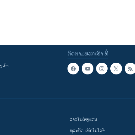
ຕິດຕາມພວກເຮົາ ທີ່
ເຮົາ
ລາວໃນຕ່າງແດນ
ທຸລະກິດ-ເທັກໂນໂລຈີ