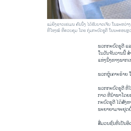
ແມ່ຍິງຊາວເຢເມນ ຄົນນຶ່ງ ໄດ້ຮັບບາດເຈັບ ໃນລະຫວ່າ
ທີ່ໂຮງໝໍ ທີ່ຄວບຄຸມ ໂດຍ ກຸ່ມກະບົດຮູຕີ ໃນນະຄອນຫຼ
ພວກກະບົດຮູຕີ ແລ
ໃນວັນຈັນວານນີ້ ສ
ແຫ່ງນຶ່ງທາງພາກ
ພວກຜູ້ເຄາະຮ້າຍ 
ພວກກະບົດຮູຕີ ທີ
ກາດ ທີ່ນຳພາໂດຍຊ
ກະ​ບົດຮູຕີ ໄດ້ສ
ພະຍາຍາມຈະຢຸດຢັ້ງ
ສື່ມວນຊົນທີ່​ເປັນ