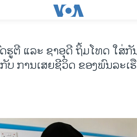
ົດຮູຕີ ແລະ ຊາອຸດີ ຖິ້ມໂທດ ໃສ່ກ
ວກັບ ການເສຍຊີວິດ ຂອງ​ພົນລະເຮ