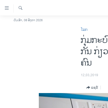
ລິ້ງ
ສຳຫລັບ
ເຂົ້າ
ຄົ້ນຫາ
ວັນເສົາ, 08 ສິງຫາ 2026
ໂຮມເພຈ
ຫາ
ໂລກ
ລາວ
ຂ້າມ
ກຸ່ມກະບ
ຂ້າມ
ອາເມຣິກາ
ຂ້າມ
ການເລືອກຕັ້ງ ປະທານາທີບໍດີ ສະຫະລັດ
ກັນ ກ່ຽ
ໄປ
2024
ຫາ
ຄົນ
ຂ່າວ​ຈີນ
ຊອກ
ຄົ້ນ
ໂລກ
12,03,2019
ເອເຊຍ
ອິດສະຫຼະພາບດ້ານການຂ່າວ
ແຊຣ໌
ຊີວິດຊາວລາວ
ຊຸມຊົນຊາວລາວ