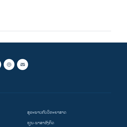
ສຸຂະພາບກັບວິທະຍາສາດ
ຮຽນ-ພາສາອັງກິດ