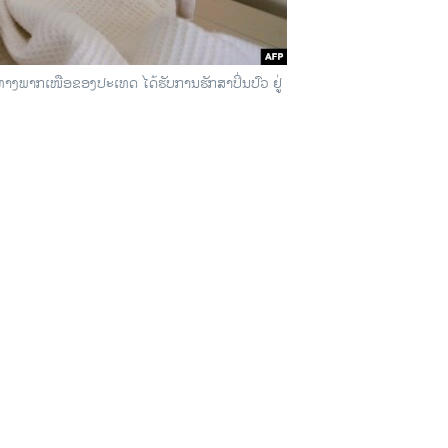
 ທາງພາກເໜືອຂອງປະເທດ ໄດ້ຮັບການຮັກສາປິ່ນປົວ ຢູ່