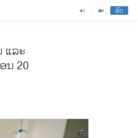
ສົດ
ັນ ແລະ
ືອນ 20