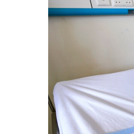
ວິທະຍາສາດ-ເທັກໂນໂລຈີ
ທຸລະກິດ
ພາສາອັງກິດ
ວີດີໂອ
ສຽງ
ລາຍການກະຈາຍສຽງ
ລາຍງານ