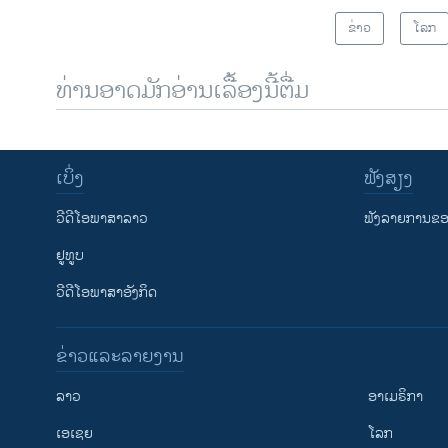
ຂ່າວ
ໂລກ
ທ່ານອາດມັກອ່ານເລື້ອງນີ້ຕື່ມ
ເບິ່ງ
ຟັງສຽງ
ວີດີໂອພາສາລາວ
ຟັງລາຍການຂອງ
ຢູທູບ
ວີດີໂອພາສາອັງກິດ
ຂ່າວແລະລາຍງານ
ລາວ
ອາເມຣິກາ
ເອເຊຍ
ໂລກ