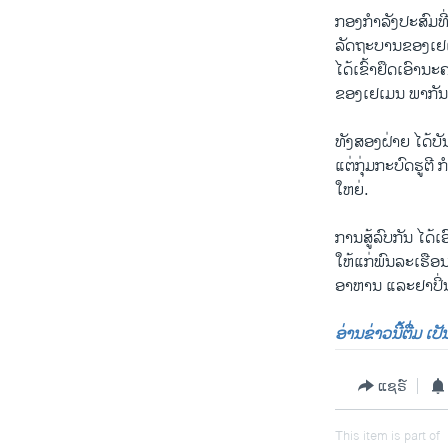
ກອງກຳລັງປະສົມທີ
ລັດຖະບານຂອງເຢເມນ 
ໄດ້ເຂົ້າຢຶດເອົານ
ຂອງເຢເມນ ພາກັນຫ
ທັງສອງຝ່າຍ ໄດ້ບັນ
ແຕ່ກຸ່ມ​ກະ​ບົດຮູ
ໃຫຍ່.
ການສູ້ລົບກັນ ໄດ
ໃຫ້ແກ່ພົນລະເຮືອນ
ອາຫານ ແລະຢາປິ່ນປ
ອ່ານຂ່າວນີ້ຕື່ມ ເ
ແຊຣ໌
This item is part of