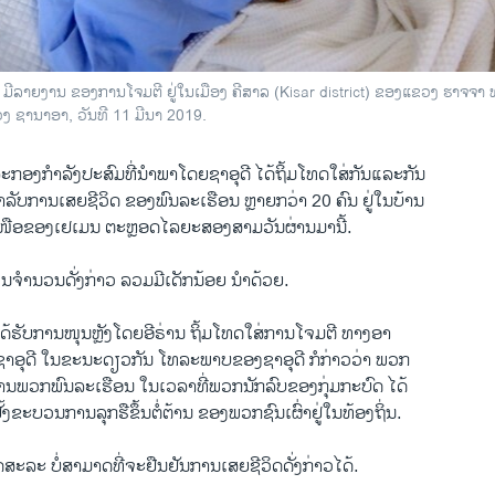
ງ ມີລາຍງານ ຂອງການໂຈມຕີ ຢູ່ໃນເມືອງ ຄີສາລ (Kisar district) ຂອງແຂວງ ຮາຈຈາ
ວງ ຊານາອາ, ວັນທີ 11 ມີນາ 2019.
ະກອງກຳລັງປະສົມທີ່ນຳພາໂດຍຊາອຸດີ ໄດ້ຖິ້ມໂທດໃສ່ກັນແລະກັນ
ຳລັບການເສຍຊີວິດ ຂອງພົນລະເຮືອນ ຫຼາຍກວ່າ 20 ຄົນ ຢູ່ໃນບ້ານ
ເໜືອຂອງເຢເມນ ຕະຫຼອດໄລຍະສອງສາມວັນຜ່ານມານີ້.
ໃນຈຳນວນດັ່ງກ່າວ ລວມມີເດັກນ້ອຍ ນຳດ້ວຍ.
່ໄດ້ຮັບການໜຸນຫຼັງໂດຍອີຣ່ານ ຖິ້ມໂທດໃສ່ການໂຈມຕີ ທາງອາ
າອຸດີ ໃນຂະນະດຽວກັນ ໂທລະພາບຂອງຊາອຸດີ ກໍກ່າວວ່າ ພວກ​
ັງຫານພວກພົນລະເຮືອນ ໃນເວລາທີ່ພວກນັກລົບຂອງກຸ່ມກະບົດ ໄດ້
ຂະບວນການລຸກຮືຂຶ້ນຕໍ່ຕ້ານ ຂອງພວກຊົນເຜົ່າຢູ່ໃນທ້ອງຖິ່ນ.
ອິດສະລະ ບໍ່ສາມາດທີ່ຈະຢືນຢັນການເສຍຊີວິດດັ່ງກ່າວໄດ້.