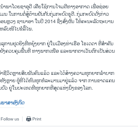
່ນຳພາໂດຍຊາອຸດີ ເຄີີຍໃຊ້ການໂຈມຕີທາງອາກາດ ເພື່ອຊ່ອຍ
ໃນການຕໍ່ສູ້ຕ້ານຢັນກັບກຸ່ມກະບົດຮູຕີ. ກຸ່ມກະບົດດັ່ງ​ກ່າວ
ະຄອນຫຼວງ ຊານາອາ ໃນປີ 2014 ຊຶ່ງສົ່ງຜົນ ໃຫ້ຄະນະລັດຖະບານ
ລົບໜີໄປຂໍລີ້ໄພ.
ລຸການຢຸດຍິງທີ່ຫຍຸ້ງ​ຍາກ ຢູ່ໃນເມືອງທ່າເຮືອ ໂຮເດດາ ທີ່ສຳຄັນ
ຕີ ກໍຍັງຄວບຄຸມພື້ນທີ່ ທາງພາກເໜືອ ແລະພາກຕາເວັນຕົກເປັນສ່ວນ
້ເອົາຊີວິດຫຼາຍສິບພັນຄົນແລ້ວ ແລະໄດ້ສ້າງຄວາມທຸກຍາກລຳບາກ
ທັງຫຼາຍ ຜູ້ທີ່ໄດ້ທົນທຸກທໍລະມານມາຢູ່ແລ້ວ ຈາກ ການຂາດແຄນ
ົວ ຢູ່ໃນປະເທດທີ່ທຸກຍາກທີ່ສຸດແຫ່ງນຶ່ງຂອງໂລກ.
ປັນພາສາອັງກິດ
Follow us
Print